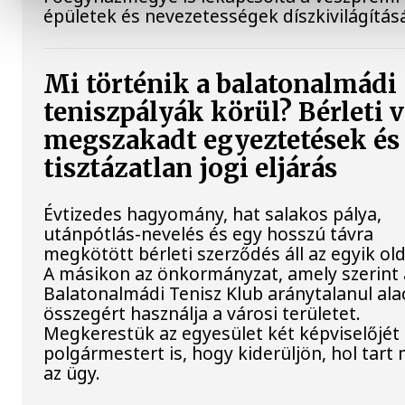
épületek és nevezetességek díszkivilágításá
Mi történik a balatonalmádi
teniszpályák körül? Bérleti v
megszakadt egyeztetések és
tisztázatlan jogi eljárás
Évtizedes hagyomány, hat salakos pálya,
utánpótlás-nevelés és egy hosszú távra
megkötött bérleti szerződés áll az egyik ol
A másikon az önkormányzat, amely szerint 
Balatonalmádi Tenisz Klub aránytalanul al
összegért használja a városi területet.
Megkerestük az egyesület két képviselőjét 
polgármestert is, hogy kiderüljön, hol tart
az ügy.