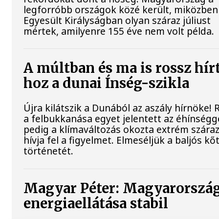
legforróbb országok közé került, miközben
Egyesült Királyságban olyan száraz júliust
mértek, amilyenre 155 éve nem volt példa.
A múltban és ma is rossz hír
hoz a dunai Ínség-szikla
Újra kilátszik a Dunából az aszály hírnöke!
a felbukkanása egyet jelentett az éhínségg
pedig a klímaváltozás okozta extrém szára
hívja fel a figyelmet. Elmeséljük a baljós k
történetét.
Magyar Péter: Magyarorszá
energiaellátása stabil