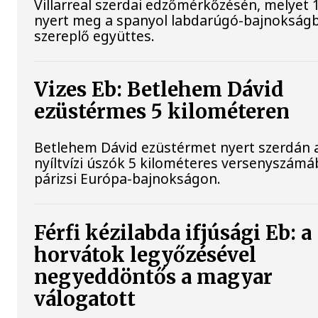
Villarreal szerdai edzőmérkőzésén, melyet 
nyert meg a spanyol labdarúgó-bajnokság
szereplő együttes.
Vizes Eb: Betlehem Dávid
ezüstérmes 5 kilométeren
Betlehem Dávid ezüstérmet nyert szerdán 
nyíltvízi úszók 5 kilométeres versenyszámá
párizsi Európa-bajnokságon.
Férfi kézilabda ifjúsági Eb: a
horvátok legyőzésével
negyeddöntős a magyar
válogatott