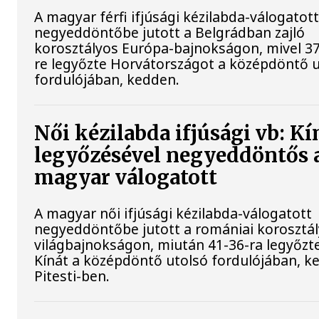
A magyar férfi ifjúsági kézilabda-válogatot
negyeddöntőbe jutott a Belgrádban zajló
korosztályos Európa-bajnokságon, mivel 37
re legyőzte Horvátországot a középdöntő 
fordulójában, kedden.
Női kézilabda ifjúsági vb: Kí
legyőzésével negyeddöntős 
magyar válogatott
A magyar női ifjúsági kézilabda-válogatott
negyeddöntőbe jutott a romániai korosztá
világbajnokságon, miután 41-36-ra legyőzt
Kínát a középdöntő utolsó fordulójában, k
Pitesti-ben.