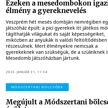
Ezeken a mesedombokon igaz
élmény a gyereknevelés
Veszprém hét mesés dombján nemrégiben eg
játszóház épült: a pici gyerekek itt játékos m
tágíthatják világukat és saját képességeiket,
miközben az anyukák is valódi feltöltődésben
részesülnek. Mert élményekre nemcsak a
gyerekeknek van szükségük, de a szüleiknek is
Mesedomb Játszóházban jártunk.
2023. JANUÁR 31. 11:34
MÓDSZERTANI BÖLCSŐDE
Megújult a Módszertani bölcs