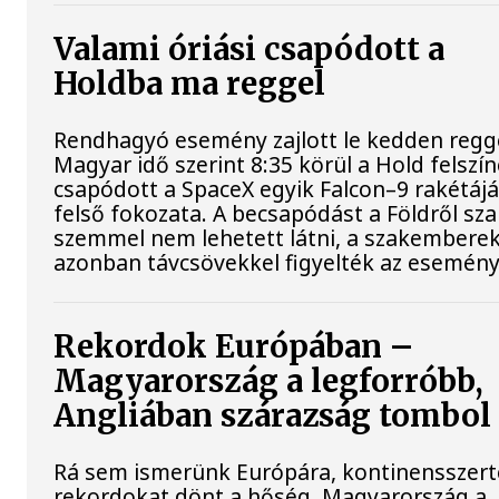
Valami óriási csapódott a
Holdba ma reggel
Rendhagyó esemény zajlott le kedden regge
Magyar idő szerint 8:35 körül a Hold felszí
csapódott a SpaceX egyik Falcon–9 rakétáj
felső fokozata. A becsapódást a Földről sz
szemmel nem lehetett látni, a szakembere
azonban távcsövekkel figyelték az esemény
Rekordok Európában –
Magyarország a legforróbb,
Angliában szárazság tombol
Rá sem ismerünk Európára, kontinensszert
rekordokat dönt a hőség. Magyarország a