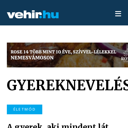
GYEREKNEVELÉ
ÉLETMÓD
A gyerek, aki mindent lát