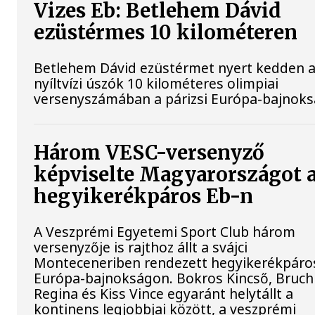
Vizes Eb: Betlehem Dávid
ezüstérmes 10 kilométeren
Betlehem Dávid ezüstérmet nyert kedden 
nyíltvízi úszók 10 kilométeres olimpiai
versenyszámában a párizsi Európa-bajnok
Három VESC-versenyző
képviselte Magyarországot 
hegyikerékpáros Eb-n
A Veszprémi Egyetemi Sport Club három
versenyzője is rajthoz állt a svájci
Monteceneriben rendezett hegyikerékpáro
Európa-bajnokságon. Bokros Kincső, Bruch
Regina és Kiss Vince egyaránt helytállt a
kontinens legjobbjai között, a veszprémi