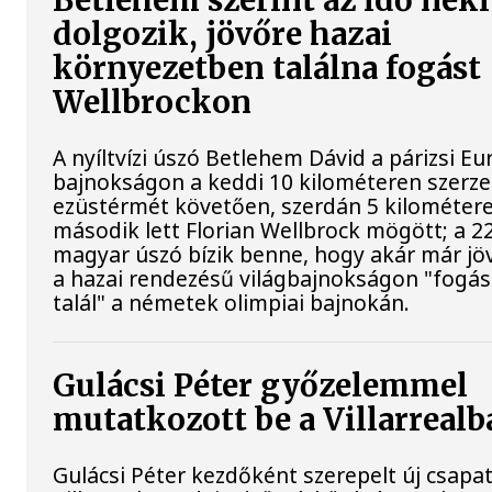
Betlehem szerint az idő neki
dolgozik, jövőre hazai
környezetben találna fogást
Wellbrockon
A nyíltvízi úszó Betlehem Dávid a párizsi Eu
bajnokságon a keddi 10 kilométeren szerze
ezüstérmét követően, szerdán 5 kilométere
második lett Florian Wellbrock mögött; a 2
magyar úszó bízik benne, hogy akár már jö
a hazai rendezésű világbajnokságon "fogás
talál" a németek olimpiai bajnokán.
Gulácsi Péter győzelemmel
mutatkozott be a Villarrealb
Gulácsi Péter kezdőként szerepelt új csapat