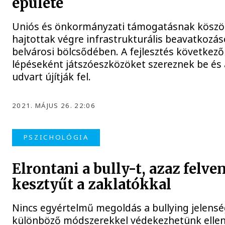
épülete
Uniós és önkormányzati támogatásnak kösz
hajtottak végre infrastrukturális beavatkozás
belvárosi bölcsődében. A fejlesztés következő
lépéseként játszóeszközöket szereznek be és 
udvart újítják fel.
2021. MÁJUS 26. 22:06
PSZICHOLÓGIA
Elrontani a bully-t, azaz felve
kesztyűt a zaklatókkal
Nincs egyértelmű megoldás a bullying jelensé
különböző módszerekkel védekezhetünk ellen