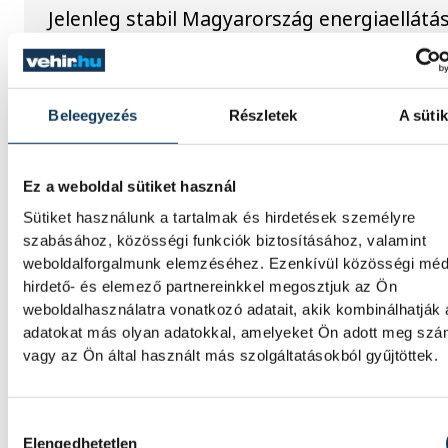
Jelenleg stabil Magyarország energiaellátás
paksi erőmű munkatársai azon dolgoznak,
az utolsó még termelő turbina hibamentes
működjön - közölte a miniszterelnök a paks
erőműnél tett keddi látogatása során.
Beleegyezés
Részletek
A sütik
Játék közben fedezik fel a
Ez a weboldal sütiket használ
tudomány világát a veszpré
Sütiket használunk a tartalmak és hirdetések személyre
gyerekek
szabásához, közösségi funkciók biztosításához, valamint
weboldalforgalmunk elemzéséhez. Ezenkívül közösségi méd
hirdető- és elemező partnereinkkel megosztjuk az Ön
Látványos kísérletek, kreatív feladatok és 
weboldalhasználatra vonatkozó adatait, akik kombinálhatják
sok élmény várja a gyerekeket a veszprémi
adatokat más olyan adatokkal, amelyeket Ön adott meg sz
Tinker Labsben. Videónkban Balassa Mariet
vagy az Ön által használt más szolgáltatásokból gyűjtöttek.
központ vezetője mutatja be, hogyan teszi
izgalmassá a természettudományok
megismerését.
Hozzájárulás kiválasztása
Elengedhetetlen