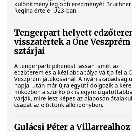
különítmény legjobb eredményét Bruchner
Regina érte el U23-ban.
Tengerpart helyett edzőtere
visszatértek a One Veszprém
sztárjai
A tengerparti pihenést lassan ismét az
edzőterem és a kézilabdapálya váltja fel a 
Veszprém játékosainál. A nyári szabadság 
napjai után már újra együtt dolgozik a kere
miközben a szurkolók is egyre izgatottabb
várják, mire lesz képes az alaposan átalaku
csapat az előttünk álló idényben.
Gulácsi Péter a Villarrealhoz