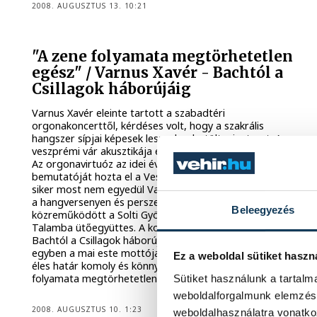
2008. AUGUSZTUS 13. 10:21
"A zene folyamata megtörhetetlen
egész" / Varnus Xavér - Bachtól a
Csillagok háborújáig
Varnus Xavér eleinte tartott a szabadtéri
orgonakoncerttől, kérdéses volt, hogy a szakrális
hangszer sípjai képesek lesznek-e betölteni a teret. A
veszprémi vár akusztikája ez alkalommal is jól vizsgázott.
Az orgonavirtuóz az idei évben kiadott albumának
bemutatóját hozta el a Veszprémi Nyári Fesztiválra. A
siker most nem egyedül Varnus Xavér játékának jutalma,
a hangversenyen és persze a lemez felvételénél is
Beleegyezés
közreműködött a Solti György Rézfúvós zenekar és a
Talamba ütőegyüttes. A koncert, akár csak a lemez, a
Bachtól a Csillagok háborújáig címet viseli. Az a célom, s
egyben a mai este mottója is, hogy bebizonyítsam, nincs
Ez a weboldal sütiket haszn
éles határ komoly és könnyű zene között. A zene
folyamata megtörhetetlen egész – mondta Varnus Xavér.
Sütiket használunk a tartal
weboldalforgalmunk elemzésé
2008. AUGUSZTUS 10. 1:23
weboldalhasználatra vonatko