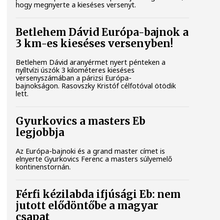
hogy megnyerte a kieséses versenyt.
Betlehem Dávid Európa-bajnok a
3 km-es kieséses versenyben!
Betlehem Dávid aranyérmet nyert pénteken a
nyíltvízi úszók 3 kilométeres kieséses
versenyszámában a párizsi Európa-
bajnokságon. Rasovszky Kristóf célfotóval ötödik
lett.
Gyurkovics a masters Eb
legjobbja
Az Európa-bajnoki és a grand master címet is
elnyerte Gyurkovics Ferenc a masters súlyemelő
kontinenstornán.
Férfi kézilabda ifjúsági Eb: nem
jutott elődöntőbe a magyar
csapat