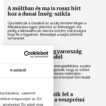
A múltban és ma is rossz hírt
hoz a dunai Ínség-szikla
Újra kilátszik a Dunából az aszály hírnöke! Régen a
felbukkanása egyet jelentett az éhínséggel, ma
pedig a klímaváltozás okozta extrém szárazságra
hívja fel a figyelmet. Elmeséljük a baljós kőtömb
történetét.
Magyar Péter: Magyarország
energiaellátása stabil
Jelenleg stabil Magyarország energiaellátása, a paksi
erőmű munkatársai azon dolgoznak, hogy az utolsó
A sütikről
még termelő turbina hibamentesen működjön -
közölte a miniszterelnök a paksi erőműnél tett keddi
látogatása során.
tosításához, valamint
Játék közben fedezik fel a
einkkel megosztjuk az Ön
tudomány világát a veszprémi
gyerekek
l, amelyeket Ön adott meg