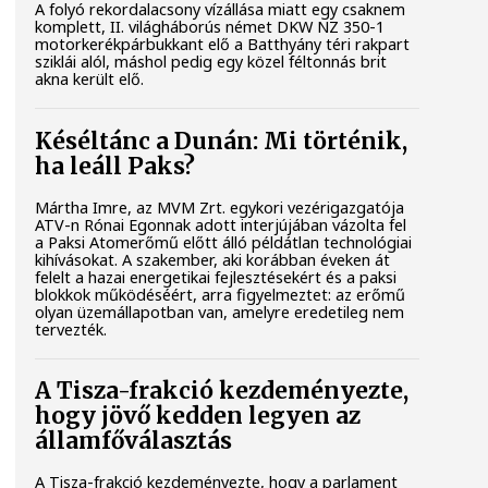
A folyó rekordalacsony vízállása miatt egy csaknem
komplett, II. világháborús német DKW NZ 350-1
motorkerékpárbukkant elő a Batthyány téri rakpart
sziklái alól, máshol pedig egy közel féltonnás brit
akna került elő.
Késéltánc a Dunán: Mi történik,
ha leáll Paks?
Mártha Imre, az MVM Zrt. egykori vezérigazgatója
ATV-n Rónai Egonnak adott interjújában vázolta fel
a Paksi Atomerőmű előtt álló példátlan technológiai
kihívásokat. A szakember, aki korábban éveken át
felelt a hazai energetikai fejlesztésekért és a paksi
blokkok működéséért, arra figyelmeztet: az erőmű
olyan üzemállapotban van, amelyre eredetileg nem
tervezték.
A Tisza-frakció kezdeményezte,
hogy jövő kedden legyen az
államfőválasztás
A Tisza-frakció kezdeményezte, hogy a parlament