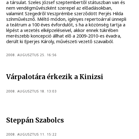
a társulat. Szeles József szeptembertől státuszban van és
nem vendégművészként szerepel az előadásokban,
valamint Szegedről Veszprémbe szerződött Perjés Hilda
színművésznő. Méltó módon, igényes repertoárral ünnepli
a teátrum a 100 éves évfordulót, s ha a közönség tartja a
lépést a vezetés elképzeléseivel, akkor ennek tükrében
merészebb koncepció állhat elő a 2009-2010-es évadra,
derült ki Eperjes Károly, művészeti vezető szavaiból.
2008. AUGUSZTUS 25. 16:56
Várpalotára érkezik a Kinizsi
2008. AUGUSZTUS 18. 13:03
Steppán Szabolcs
2008. AUGUSZTUS 11. 15:22