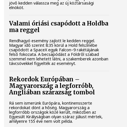
jövő kedden válassza meg az új köztársasági
elnököt.
Valami óriási csapódott a Holdba
ma reggel
Rendhagyó esemény zajlott le kedden reggel.
Magyar idő szerint 8:35 körül a Hold felszínébe
csapódott a SpaceX egyik Falcon–9 rakétájának
felső fokozata. A becsapódást a Földről szabad
szemmel nem lehetett látni, a szakemberek azonban
távcsövekkel figyelték az eseményt.
Rekordok Európában –
Magyarország a legforróbb,
Angliában szárazság tombol
Rá sem ismerünk Európára, kontinensszerte
rekordokat dönt a hőség. Magyarország a
legforróbb országok közé került, miközben az
Egyesült Királyságban olyan száraz júliust mértek,
amilyenre 155 éve nem volt példa.