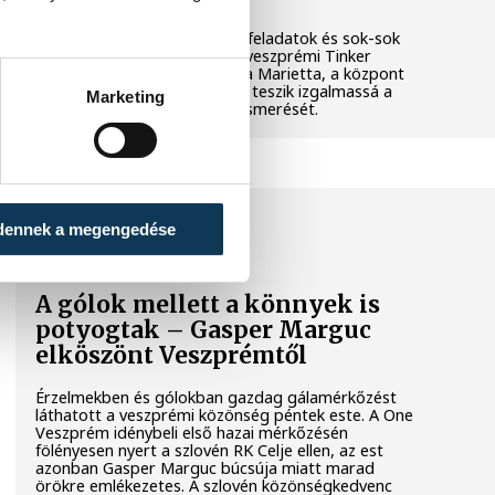
Látványos kísérletek, kreatív feladatok és sok-sok
élmény várja a gyerekeket a veszprémi Tinker
Labsben. Videónkban Balassa Marietta, a központ
vezetője mutatja be, hogyan teszik izgalmassá a
Marketing
természettudományok megismerését.
SPORT
dennek a megengedése
A gólok mellett a könnyek is
potyogtak – Gasper Marguc
elköszönt Veszprémtől
Érzelmekben és gólokban gazdag gálamérkőzést
láthatott a veszprémi közönség péntek este. A One
Veszprém idénybeli első hazai mérkőzésén
fölényesen nyert a szlovén RK Celje ellen, az est
azonban Gasper Marguc búcsúja miatt marad
örökre emlékezetes. A szlovén közönségkedvenc