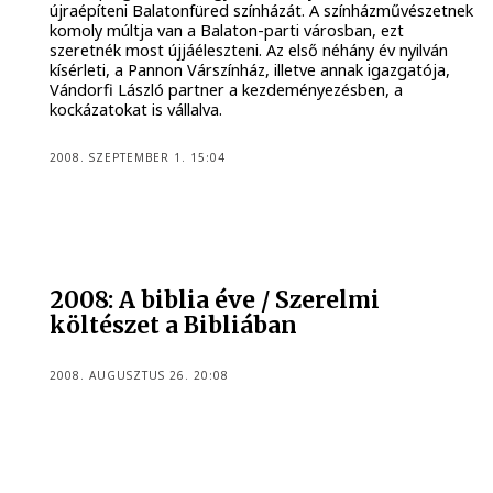
újraépíteni Balatonfüred színházát. A színházművészetnek
komoly múltja van a Balaton-parti városban, ezt
szeretnék most újjáéleszteni. Az első néhány év nyilván
kísérleti, a Pannon Várszínház, illetve annak igazgatója,
Vándorfi László partner a kezdeményezésben, a
kockázatokat is vállalva.
2008. SZEPTEMBER 1. 15:04
2008: A biblia éve / Szerelmi
költészet a Bibliában
2008. AUGUSZTUS 26. 20:08