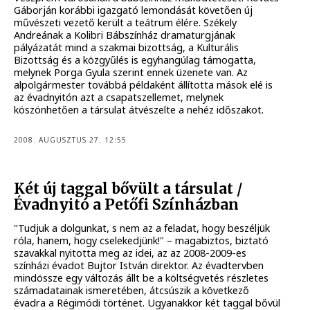
Gáborján korábbi igazgató lemondását követően új
művészeti vezető került a teátrum élére. Székely
Andreának a Kolibri Bábszínház dramaturgjának
pályázatát mind a szakmai bizottság, a Kulturális
Bizottság és a közgyűlés is egyhangúlag támogatta,
melynek Porga Gyula szerint ennek üzenete van. Az
alpolgármester továbbá példaként állította mások elé is
az évadnyitón azt a csapatszellemet, melynek
köszönhetően a társulat átvészelte a nehéz időszakot.
2008. AUGUSZTUS 27. 12:55
Két új taggal bővült a társulat /
Évadnyitó a Petőfi Színházban
"Tudjuk a dolgunkat, s nem az a feladat, hogy beszéljük
róla, hanem, hogy cselekedjünk!" – magabiztos, biztató
szavakkal nyitotta meg az idei, az az 2008-2009-es
színházi évadot Bujtor István direktor. Az évadtervben
mindössze egy változás állt be a költségvetés részletes
számadatainak ismeretében, átcsúszik a következő
évadra a Régimódi történet. Ugyanakkor két taggal bővül