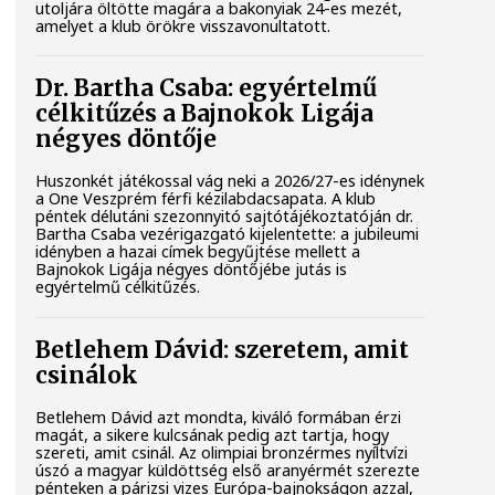
utoljára öltötte magára a bakonyiak 24-es mezét,
amelyet a klub örökre visszavonultatott.
Dr. Bartha Csaba: egyértelmű
célkitűzés a Bajnokok Ligája
négyes döntője
Huszonkét játékossal vág neki a 2026/27-es idénynek
a One Veszprém férfi kézilabdacsapata. A klub
péntek délutáni szezonnyitó sajtótájékoztatóján dr.
Bartha Csaba vezérigazgató kijelentette: a jubileumi
idényben a hazai címek begyűjtése mellett a
Bajnokok Ligája négyes döntőjébe jutás is
egyértelmű célkitűzés.
Betlehem Dávid: szeretem, amit
csinálok
Betlehem Dávid azt mondta, kiváló formában érzi
magát, a sikere kulcsának pedig azt tartja, hogy
szereti, amit csinál. Az olimpiai bronzérmes nyíltvízi
úszó a magyar küldöttség első aranyérmét szerezte
pénteken a párizsi vizes Európa-bajnokságon azzal,