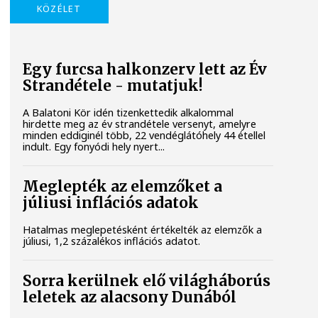
KÖZÉLET
Egy furcsa halkonzerv lett az Év
Strandétele - mutatjuk!
A Balatoni Kör idén tizenkettedik alkalommal
hirdette meg az év strandétele versenyt, amelyre
minden eddiginél több, 22 vendéglátóhely 44 étellel
indult. Egy fonyódi hely nyert...
Meglepték az elemzőket a
júliusi inflációs adatok
Hatalmas meglepetésként értékelték az elemzők a
júliusi, 1,2 százalékos inflációs adatot.
Sorra kerülnek elő világháborús
leletek az alacsony Dunából