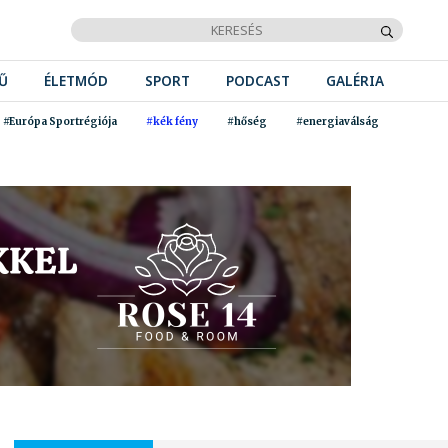
Ű
ÉLETMÓD
SPORT
PODCAST
GALÉRIA
#Európa Sportrégiója
#kék fény
#hőség
#energiaválság