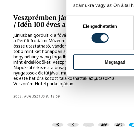
számukra vagy az Ön által ha
Veszprémben járt a Nyugat100 busz
Hozzájárulás kiválasztása
/ Idén 100 éves a Nyugat
Elengedhetetlen
Júniusban gördült ki a fővárosból a Nyugat100 busz, mely
a Petőfi Irodalmi Múzeum jubileumi tárlatát tömöríti
össze utaztatható, vándorkiállítás formájában. Az elmúlt
több mint két hónapban számtalan helyen megfordultak,
hogy néhány napig fogadhassák vidéken is az irodalom
iránt érdeklődőket. Veszprémbe a Kapolcsi Bűvészeti
Megtagad
Napokról érkezett a busz pénteken délelőtt. A nagy
nyugatosok életútjával, munkáival és fotóival délelőtt 10
és este hat óra között találkozhattak az „utasok” a
Veszprém Hotel parkolójában.
2008. AUGUSZTUS 8. 18:59
...
466
467
4