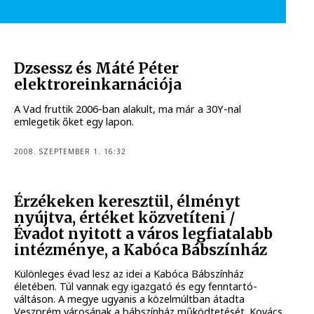
Dzsessz és Máté Péter
elektroreinkarnációja
A Vad fruttik 2006-ban alakult, ma már a 30Y-nal
emlegetik őket egy lapon.
2008. SZEPTEMBER 1. 16:32
Érzékeken keresztül, élményt
nyújtva, értéket közvetíteni /
Évadot nyitott a város legfiatalabb
intézménye, a Kabóca Bábszínház
Különleges évad lesz az idei a Kabóca Bábszínház
életében. Túl vannak egy igazgató és egy fenntartó-
váltáson. A megye ugyanis a közelmúltban átadta
Veszprém városának a bábszínház működtetését. Kovács