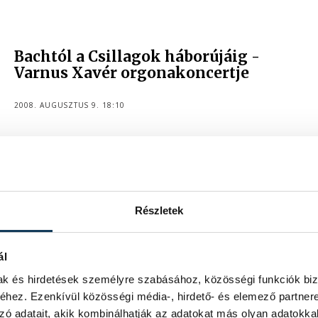
Bachtól a Csillagok háborújáig -
Varnus Xavér orgonakoncertje
2008. AUGUSZTUS 9. 18:10
Részletek
ál
mak és hirdetések személyre szabásához, közösségi funkciók biz
hez. Ezenkívül közösségi média-, hirdető- és elemező partner
zó adatait, akik kombinálhatják az adatokat más olyan adatokka