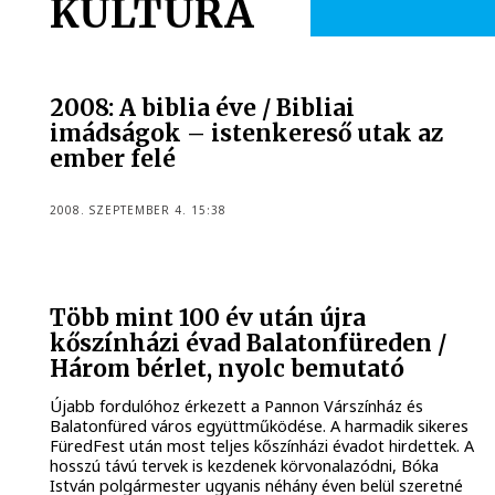
KULTÚRA
2008: A biblia éve / Bibliai
imádságok – istenkereső utak az
ember felé
2008. SZEPTEMBER 4. 15:38
Több mint 100 év után újra
kőszínházi évad Balatonfüreden /
Három bérlet, nyolc bemutató
Újabb fordulóhoz érkezett a Pannon Várszínház és
Balatonfüred város együttműködése. A harmadik sikeres
FüredFest után most teljes kőszínházi évadot hirdettek. A
hosszú távú tervek is kezdenek körvonalazódni, Bóka
István polgármester ugyanis néhány éven belül szeretné