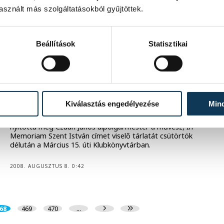
sznált más szolgáltatásokból gyűjtöttek.
Tisztelet Szent Istvánnak, a királyi
városban / Nagy István újságíró,
Beállítások
Statisztikai
festőművész kiállítása a
könyvtárban
Nagy Istvánt úgy ismerhettük meg, mint akinek
szerszáma a toll, munkájának gyümölcse pedig a betű,
ugyanakkor gyermekkora óta fest. Képei szakrális
Kiválasztás engedélyezése
Min
töltetűek, pasztelljei a templomok színes, festett
üvegmozaikjaira emlékeztetnek – ezekkel a szavakkal
nyitotta meg Czaun János alpolgármester a művész, In
Memoriam Szent István címet viselő tárlatát csütörtök
délután a Március 15. úti Klubkönyvtárban.
2008. AUGUSZTUS 8. 0:42
68
469
470
...