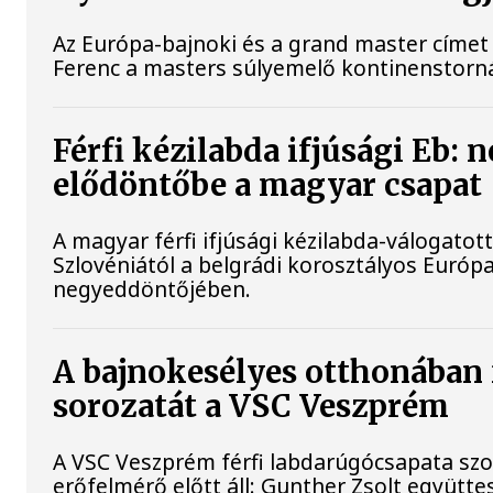
Az Európa-bajnoki és a grand master címet 
Ferenc a masters súlyemelő kontinenstorn
Férfi kézilabda ifjúsági Eb: 
elődöntőbe a magyar csapat
A magyar férfi ifjúsági kézilabda-válogatot
Szlovéniától a belgrádi korosztályos Európ
negyeddöntőjében.
A bajnokesélyes otthonában 
sorozatát a VSC Veszprém
A VSC Veszprém férfi labdarúgócsapata s
erőfelmérő előtt áll: Gunther Zsolt együtte