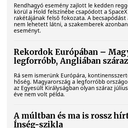
Rendhagyó esemény zajlott le kedden regge
körül a Hold felszínébe csapódott a SpaceX
rakétájának felső fokozata. A becsapódást
nem lehetett látni, a szakemberek azonban 
eseményt.
Rekordok Európában – Magy
legforróbb, Angliában szára
Rá sem ismerünk Európára, kontinensszert
hőség. Magyarország a legforróbb országo
az Egyesült Királyságban olyan száraz júliu
éve nem volt példa.
A múltban és ma is rossz hír
Ínség-szikla