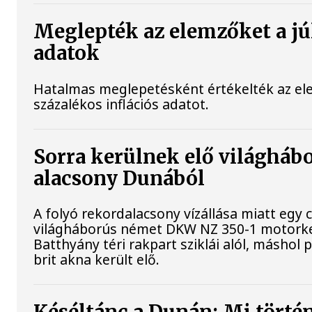
Meglepték az elemzőket a júl
adatok
Hatalmas meglepetésként értékelték az elem
százalékos inflációs adatot.
Sorra kerülnek elő világhábo
alacsony Dunából
A folyó rekordalacsony vízállása miatt egy 
világháborús német DKW NZ 350-1 motorke
Batthyány téri rakpart sziklái alól, máshol 
brit akna került elő.