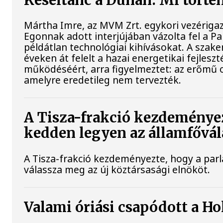
Késéltánc a Dunán: Mi történ
Mártha Imre, az MVM Zrt. egykori vezériga
Egonnak adott interjújában vázolta fel a P
példátlan technológiai kihívásokat. A szak
éveken át felelt a hazai energetikai fejlesz
működéséért, arra figyelmeztet: az erőmű 
amelyre eredetileg nem tervezték.
A Tisza-frakció kezdeményez
kedden legyen az államfővál
A Tisza-frakció kezdeményezte, hogy a par
válassza meg az új köztársasági elnököt.
Valami óriási csapódott a H