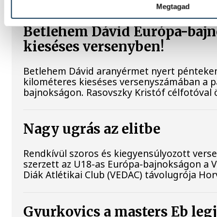
Megtagad
Betlehem Dávid Európa-bajn
kieséses versenyben!
Betlehem Dávid aranyérmet nyert pénteken a
kilométeres kieséses versenyszámában a pá
bajnokságon. Rasovszky Kristóf célfotóval ö
Nagy ugrás az elitbe
Rendkívül szoros és kiegyensúlyozott vers
szerzett az U18-as Európa-bajnokságon a 
Diák Atlétikai Club (VEDAC) távolugrója Ho
Gyurkovics a masters Eb leg