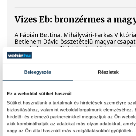
Vizes Eb: bronzérmes a magya
A Fábián Bettina, Mihályvári-Farkas Viktória
Betlehem Dávid összetételű magyar csapat
szombaton a nyíltvízi úszók váltóversenyéb
A gólok mellett a könnyek i
Beleegyezés
Részletek
Gasper Marguc elköszönt V
Ez a weboldal sütiket használ
Érzelmekben és gólokban gazdag gálamérkő
veszprémi közönség péntek este. A One Ve
Sütiket használunk a tartalmak és hirdetések személyre sz
hazai mérkőzésén fölényesen nyert a szlovén
biztosításához, valamint weboldalforgalmunk elemzéséhez. 
azonban Gasper Marguc búcsúja miatt mar
hirdető- és elemező partnereinkkel megosztjuk az Ön webold
szlovén közönségkedvenc utoljára öltötte 
akik kombinálhatják az adatokat más olyan adatokkal, ame
mezét, amelyet a klub örökre visszavonulta
vagy az Ön által használt más szolgáltatásokból gyűjtöttek.