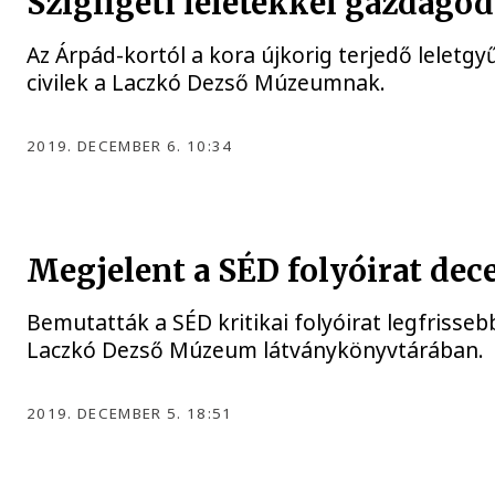
Szigligeti leletekkel gazdag
Az Árpád-kortól a kora újkorig terjedő leletgy
civilek a Laczkó Dezső Múzeumnak.
2019. DECEMBER 6. 10:34
Megjelent a SÉD folyóirat de
Bemutatták a SÉD kritikai folyóirat legfrisse
Laczkó Dezső Múzeum látványkönyvtárában.
2019. DECEMBER 5. 18:51