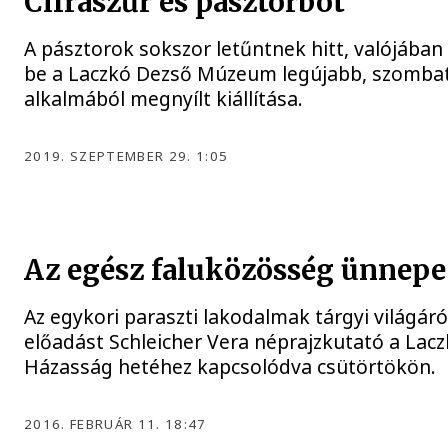
Cifraszűr és pásztorbot
A pásztorok sokszor letűntnek hitt, valójában
be a Laczkó Dezső Múzeum legújabb, szombat
alkalmából megnyílt kiállítása.
2019. SZEPTEMBER 29. 1:05
Az egész faluközösség ünnepe
Az egykori paraszti lakodalmak tárgyi világáról
előadást Schleicher Vera néprajzkutató a L
Házasság hetéhez kapcsolódva csütörtökön.
2016. FEBRUÁR 11. 18:47