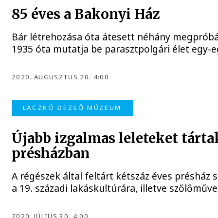
85 éves a Bakonyi Ház
Bár létrehozása óta átesett néhány megpróbá
1935 óta mutatja be parasztpolgári élet egy-
2020. AUGUSZTUS 20. 4:00
LACZKÓ DEZSŐ MÚZEUM
Újabb izgalmas leleteket tártak
présházban
A régészek által feltárt kétszáz éves présház
a 19. századi lakáskultúrára, illetve szőlőműv
2020. JÚLIUS 30. 4:00