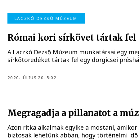
LACZKÓ DEZSŐ MÚZEUM
Római kori sírkövet tártak fel
A Laczkó Dezső Múzeum munkatársai egy me
sírkőtöredéket tártak fel egy dörgicsei présh
2020. JÚLIUS 20. 5:02
Megragadja a pillanatot a mú
Azon ritka alkalmak egyike a mostani, amikor
biztosak lehetünk abban, hogy történelmi id