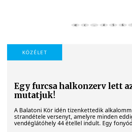
...
4
5
6
KÖZÉLET
Egy furcsa halkonzerv lett a
mutatjuk!
A Balatoni Kör idén tizenkettedik alkalomm
strandétele versenyt, amelyre minden eddig
vendéglátóhely 44 étellel indult. Egy fonyódi