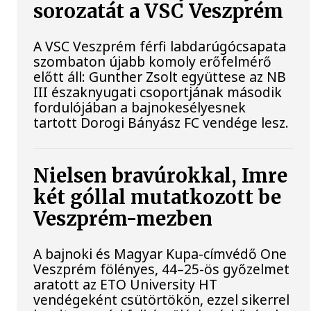
sorozatát a VSC Veszprém
A VSC Veszprém férfi labdarúgócsapata
szombaton újabb komoly erőfelmérő
előtt áll: Gunther Zsolt együttese az NB
III északnyugati csoportjának második
fordulójában a bajnokesélyesnek
tartott Dorogi Bányász FC vendége lesz.
Nielsen bravúrokkal, Imre
két góllal mutatkozott be
Veszprém-mezben
A bajnoki és Magyar Kupa-címvédő One
Veszprém fölényes, 44–25-ös győzelmet
aratott az ETO University HT
vendégeként csütörtökön, ezzel sikerrel