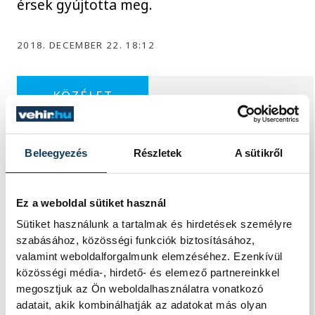
érsek gyújtotta meg.
2018. DECEMBER 22. 18:12
KÖZÉLET
Beleegyezés
Részletek
A sütikről
Egy furcsa halkonzerv lett
az Év Strandétele -
Ez a weboldal sütiket használ
mutatjuk!
Sütiket használunk a tartalmak és hirdetések személyre
szabásához, közösségi funkciók biztosításához,
A Balatoni Kör idén tizenkettedik
valamint weboldalforgalmunk elemzéséhez. Ezenkívül
alkalommal hirdette meg az év
közösségi média-, hirdető- és elemező partnereinkkel
strandétele versenyt, amelyre minden
megosztjuk az Ön weboldalhasználatra vonatkozó
eddiginél több, 22 vendéglátóhely 44
adatait, akik kombinálhatják az adatokat más olyan