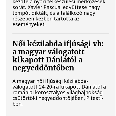
kezdte a nyári felkészülési mérkőzések
sorát. Xavier Pascual együttese nagy
tempót diktált, és a találkozó nagy
részében kézben tartotta az
eseményeket.
Női kézilabda ifjúsági vb:
a magyar válogatott
kikapott Dániától a
negyeddöntőben
A magyar női ifjúsági kézilabda-
válogatott 24-20-ra kikapott Dániától a
romániai korosztályos világbajnokság
csütörtöki negyeddöntőjében, Pitesti-
ben.