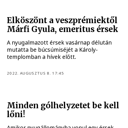
Elköszönt a veszprémiektől
Márfi Gyula, emeritus érsek
A nyugalmazott érsek vasárnap délután
mutatta be búcsúmiséjét a Károly-
templomban a hívek előtt.
2022. AUGUSZTUS 8. 17:45
Minden gólhelyzetet be kell
lőni!
Amikor nyugállományba vonul egy érsek,