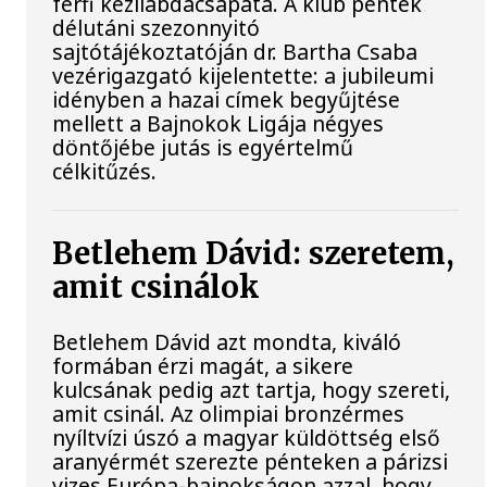
férfi kézilabdacsapata. A klub péntek
délutáni szezonnyitó
sajtótájékoztatóján dr. Bartha Csaba
vezérigazgató kijelentette: a jubileumi
idényben a hazai címek begyűjtése
mellett a Bajnokok Ligája négyes
döntőjébe jutás is egyértelmű
célkitűzés.
Betlehem Dávid: szeretem,
amit csinálok
Betlehem Dávid azt mondta, kiváló
formában érzi magát, a sikere
kulcsának pedig azt tartja, hogy szereti,
amit csinál. Az olimpiai bronzérmes
nyíltvízi úszó a magyar küldöttség első
aranyérmét szerezte pénteken a párizsi
vizes Európa-bajnokságon azzal, hogy