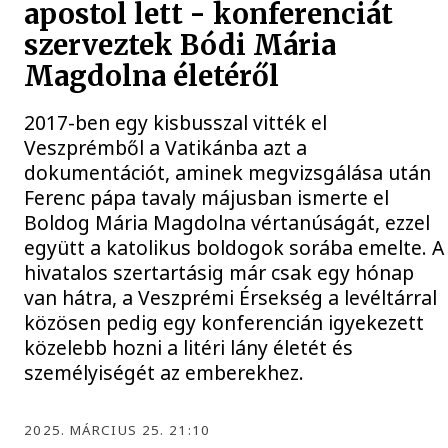
apostol lett - konferenciát
szerveztek Bódi Mária
Magdolna életéről
2017-ben egy kisbusszal vitték el
Veszprémből a Vatikánba azt a
dokumentációt, aminek megvizsgálása után
Ferenc pápa tavaly májusban ismerte el
Boldog Mária Magdolna vértanúságát, ezzel
együtt a katolikus boldogok sorába emelte. A
hivatalos szertartásig már csak egy hónap
van hátra, a Veszprémi Érsekség a levéltárral
közösen pedig egy konferencián igyekezett
közelebb hozni a litéri lány életét és
személyiségét az emberekhez.
2025. MÁRCIUS 25. 21:10