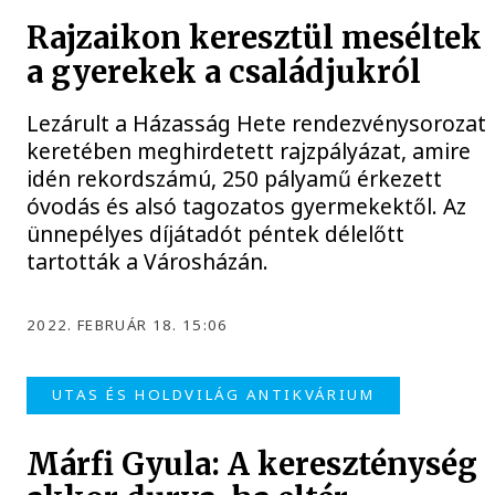
Rajzaikon keresztül meséltek
a gyerekek a családjukról
Lezárult a Házasság Hete rendezvénysorozat
keretében meghirdetett rajzpályázat, amire
idén rekordszámú, 250 pályamű érkezett
óvodás és alsó tagozatos gyermekektől. Az
ünnepélyes díjátadót péntek délelőtt
tartották a Városházán.
2022. FEBRUÁR 18. 15:06
UTAS ÉS HOLDVILÁG ANTIKVÁRIUM
Márfi Gyula: A kereszténység