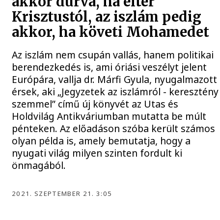
akkor durva, ha eltér
Krisztustól, az iszlám pedig
akkor, ha követi Mohamedet
Az iszlám nem csupán vallás, hanem politikai
berendezkedés is, ami óriási veszélyt jelent
Európára, vallja dr. Márfi Gyula, nyugalmazott
érsek, aki „Jegyzetek az iszlámról - keresztény
szemmel” című új könyvét az Utas és
Holdvilág Antikváriumban mutatta be múlt
pénteken. Az előadáson szóba került számos
olyan példa is, amely bemutatja, hogy a
nyugati világ milyen szinten fordult ki
önmagából.
2021. SZEPTEMBER 21. 3:05