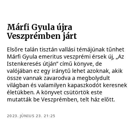
Márfi Gyula újra
Veszprémben járt
Elsőre talán tisztán vallási témájúnak tűnhet
Márfi Gyula emeritus veszprémi érsek új, „Az
Istenkeresés útján” című könyve, de
valójában ez egy iránytű lehet azoknak, akik
össze vannak zavarodva a megbolydult
világban és valamilyen kapaszkodót keresnek
életükben. A könyvet csütörtök este
mutatták be Veszprémben, telt ház előtt.
2023. JÚNIUS 23. 21:25