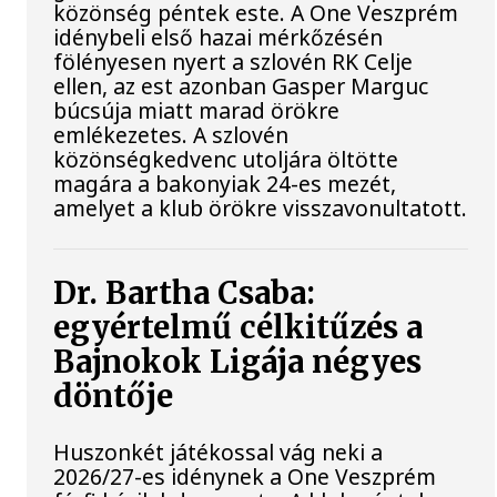
közönség péntek este. A One Veszprém
idénybeli első hazai mérkőzésén
fölényesen nyert a szlovén RK Celje
ellen, az est azonban Gasper Marguc
búcsúja miatt marad örökre
emlékezetes. A szlovén
közönségkedvenc utoljára öltötte
magára a bakonyiak 24-es mezét,
amelyet a klub örökre visszavonultatott.
Dr. Bartha Csaba:
egyértelmű célkitűzés a
Bajnokok Ligája négyes
döntője
Huszonkét játékossal vág neki a
2026/27-es idénynek a One Veszprém