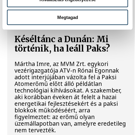
motorkerékpárbukkant elő a Batthyány
téri rakpart sziklái alól, máshol pedig
egy közel féltonnás brit akna került elő.
Megtagad
Késéltánc a Dunán: Mi
történik, ha leáll Paks?
Mártha Imre, az MVM Zrt. egykori
vezérigazgatója ATV-n Rónai Egonnak
adott interjújában vázolta fel a Paksi
Atomerőmű előtt álló példátlan
technológiai kihívásokat. A szakember,
aki korábban éveken át felelt a hazai
energetikai fejlesztésekért és a paksi
blokkok működéséért, arra
figyelmeztet: az erőmű olyan
üzemállapotban van, amelyre eredetileg
nem tervezték.