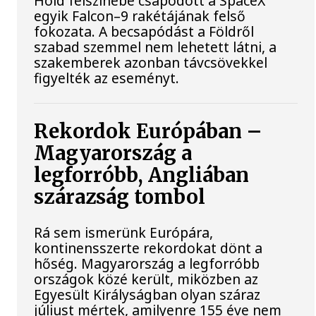
Hold felszínébe csapódott a SpaceX
egyik Falcon–9 rakétájának felső
fokozata. A becsapódást a Földről
szabad szemmel nem lehetett látni, a
szakemberek azonban távcsövekkel
figyelték az eseményt.
Rekordok Európában –
Magyarország a
legforróbb, Angliában
szárazság tombol
Rá sem ismerünk Európára,
kontinensszerte rekordokat dönt a
hőség. Magyarország a legforróbb
országok közé került, miközben az
Egyesült Királyságban olyan száraz
júliust mértek, amilyenre 155 éve nem