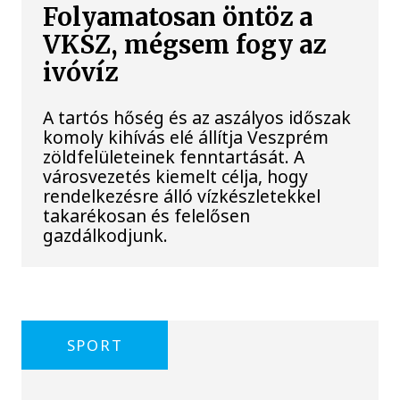
Folyamatosan öntöz a
VKSZ, mégsem fogy az
ivóvíz
A tartós hőség és az aszályos időszak
komoly kihívás elé állítja Veszprém
zöldfelületeinek fenntartását. A
városvezetés kiemelt célja, hogy
rendelkezésre álló vízkészletekkel
takarékosan és felelősen
gazdálkodjunk.
SPORT