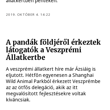
állatkertben pénteken.
2019. OKTÓBER 4. 14:22
A pandák földjéről érkeztek
látogatók a Veszprémi
Állatkertbe
A veszprémi állatkert híre már Ázsiáig is
eljutott. Hétfőn egyenesen a Shanghai
Wild Animal Parkból érkezett Veszprémbe
az az ötfős delegáció, akik az itt
megvalósított fejlesztésekre voltak
kíváncsiak.