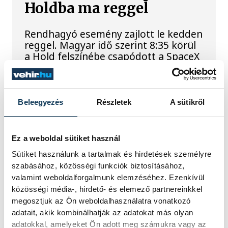
Holdba ma reggel
Rendhagyó esemény zajlott le kedden
reggel. Magyar idő szerint 8:35 körül
a Hold felszínébe csapódott a SpaceX
egyik Falcon–9 rakétájának felső
fokozata. A becsapódást a Földről
szabad szemmel nem lehetett látni, a
szakemberek azonban távcsövekkel
Beleegyezés
Részletek
A sütikről
figyelték az eseményt.
Ez a weboldal sütiket használ
Rekordok Európában –
Sütiket használunk a tartalmak és hirdetések személyre
Magyarország a
szabásához, közösségi funkciók biztosításához,
valamint weboldalforgalmunk elemzéséhez. Ezenkívül
legforróbb, Angliában
közösségi média-, hirdető- és elemező partnereinkkel
szárazság tombol
megosztjuk az Ön weboldalhasználatra vonatkozó
adatait, akik kombinálhatják az adatokat más olyan
Rá sem ismerünk Európára,
adatokkal, amelyeket Ön adott meg számukra vagy az