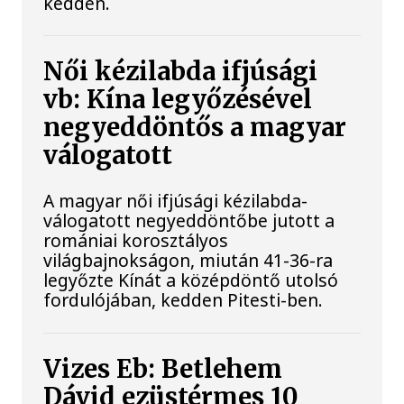
kedden.
Női kézilabda ifjúsági
vb: Kína legyőzésével
negyeddöntős a magyar
válogatott
A magyar női ifjúsági kézilabda-
válogatott negyeddöntőbe jutott a
romániai korosztályos
világbajnokságon, miután 41-36-ra
legyőzte Kínát a középdöntő utolsó
fordulójában, kedden Pitesti-ben.
Vizes Eb: Betlehem
Dávid ezüstérmes 10