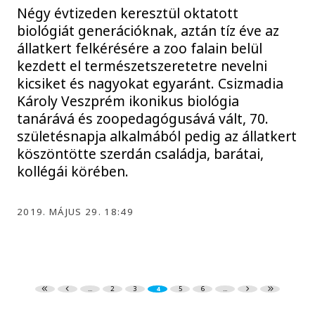
Négy évtizeden keresztül oktatott
biológiát generációknak, aztán tíz éve az
állatkert felkérésére a zoo falain belül
kezdett el természetszeretetre nevelni
kicsiket és nagyokat egyaránt. Csizmadia
Károly Veszprém ikonikus biológia
tanárává és zoopedagógusává vált, 70.
születésnapja alkalmából pedig az állatkert
köszöntötte szerdán családja, barátai,
kollégái körében.
2019. MÁJUS 29. 18:49
...
2
3
4
5
6
...