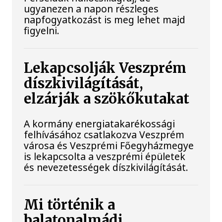
ugyanezen a napon részleges
napfogyatkozást is meg lehet majd
figyelni.
Lekapcsolják Veszprém
díszkivilágítását,
elzárják a szökőkutakat
A kormány energiatakarékossági
felhívásához csatlakozva Veszprém
városa és Veszprémi Főegyházmegye
is lekapcsolta a veszprémi épületek
és nevezetességek díszkivilágítását.
Mi történik a
balatonalmádi