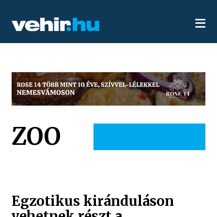
ZOO
Egzotikus kiránduláson
vehetnek részt a