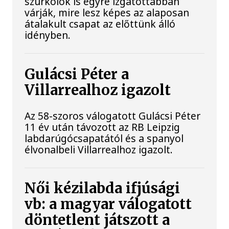
szurkolók is egyre izgatottabban
várják, mire lesz képes az alaposan
átalakult csapat az előttünk álló
idényben.
Gulácsi Péter a
Villarrealhoz igazolt
Az 58-szoros válogatott Gulácsi Péter
11 év után távozott az RB Leipzig
labdarúgócsapatától és a spanyol
élvonalbeli Villarrealhoz igazolt.
Női kézilabda ifjúsági
vb: a magyar válogatott
döntetlent játszott a