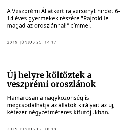
A Veszprémi Állatkert rajversenyt hirdet 6-
14 éves gyermekek részére "Rajzold le
magad az oroszlánnal!" címmel.
2019. JÚNIUS 25. 14:17
Új helyre költöztek a
veszprémi oroszlánok
Hamarosan a nagyközönség is
megcsodálhatja az állatok királyait az új,
kétezer négyzetméteres kifutójukban.
2019. JÚNIUS 12. 18:18