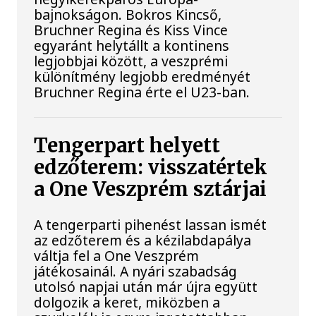
bajnokságon. Bokros Kincső,
Bruchner Regina és Kiss Vince
egyaránt helytállt a kontinens
legjobbjai között, a veszprémi
különítmény legjobb eredményét
Bruchner Regina érte el U23-ban.
Tengerpart helyett
edzőterem: visszatértek
a One Veszprém sztárjai
A tengerparti pihenést lassan ismét
az edzőterem és a kézilabdapálya
váltja fel a One Veszprém
játékosainál. A nyári szabadság
utolsó napjai után már újra együtt
dolgozik a keret, miközben a