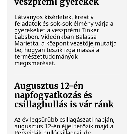
veszprémi gyerekek
Látványos kísérletek, kreatív
feladatok és sok-sok élmény várja a
gyerekeket a veszprémi Tinker
Labsben. Videónkban Balassa
Marietta, a központ vezetője mutatja
be, hogyan teszik izgalmassá a
természettudományok
megismerését.
Augusztus 12-én
napfogyatkozás és
csillaghullás is vár ránk
Az év legsűrűbb csillagászati napján,
augusztus 12-én éjjel tetőzik majd a
Perseidák hullócsillagraj, de