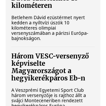
kilométeren
Betlehem Dávid ezüstérmet nyert
kedden a nyíltvízi úszók 10
kilométeres olimpiai
versenyszámában a párizsi Európa-
bajnokságon.
Három VESC-versenyző
képviselte
Magyarországot a
hegyikerékpáros Eb-n
A Veszprémi Egyetemi Sport Club
három versenyzője is rajthoz állt a
svájci Monteceneriben rendezett
hegyikerékpáros Európa-