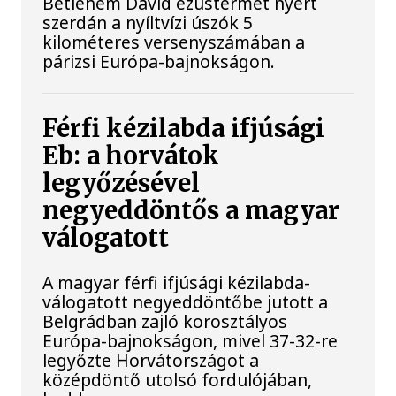
Betlehem Dávid ezüstérmet nyert
szerdán a nyíltvízi úszók 5
kilométeres versenyszámában a
párizsi Európa-bajnokságon.
Férfi kézilabda ifjúsági
Eb: a horvátok
legyőzésével
negyeddöntős a magyar
válogatott
A magyar férfi ifjúsági kézilabda-
válogatott negyeddöntőbe jutott a
Belgrádban zajló korosztályos
Európa-bajnokságon, mivel 37-32-re
legyőzte Horvátországot a
középdöntő utolsó fordulójában,