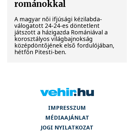
románokkal
A magyar női ifjúsági kézilabda-
válogatott 24-24-es döntetlent
játszott a házigazda Romániával a
korosztályos világbajnokság
középdöntőjének első fordulójában,
hétfőn Pitesti-ben.
IMPRESSZUM
MÉDIAAJÁNLAT
JOGI NYILATKOZAT