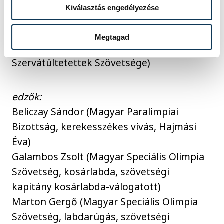
Paralimpiai Bizottság)
Kiválasztás engedélyezése
Road Race csapat (Magyar
Szervátültetettek Szövetsége)
Megtagad
4x100 m férfi váltó (Magyar
Szervátültetettek Szövetsége)
edzők:
Beliczay Sándor (Magyar Paralimpiai
Bizottság, kerekesszékes vívás, Hajmási
Éva)
Galambos Zsolt (Magyar Speciális Olimpia
Szövetség, kosárlabda, szövetségi
kapitány kosárlabda-válogatott)
Marton Gergő (Magyar Speciális Olimpia
Szövetség, labdarúgás, szövetségi