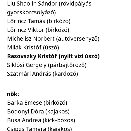
Liu Shaolin Sándor (rövidpályás
gyorskorcsolyázó)
Lőrincz Tamás (birkózó)
Lőrincz Viktor (birkózó)
Michelisz Norbert (autóversenyző)
Milák Kristóf (úszó)
Rasovszky Kristóf (nyílt vízi úszó)
Siklósi Gergely (párbajtőröző)
Szatmári András (kardozó)
nők:
Barka Emese (birkózó)
Bodonyi Dóra (kajakos)
Busa Andrea (kick-boxos)
Csipes Tamara (kajakos)