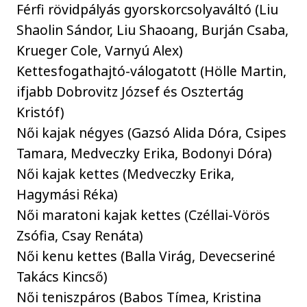
Férfi rövidpályás gyorskorcsolyaváltó (Liu
Shaolin Sándor, Liu Shaoang, Burján Csaba,
Krueger Cole, Varnyú Alex)
Kettesfogathajtó-válogatott (Hölle Martin,
ifjabb Dobrovitz József és Osztertág
Kristóf)
Női kajak négyes (Gazsó Alida Dóra, Csipes
Tamara, Medveczky Erika, Bodonyi Dóra)
Női kajak kettes (Medveczky Erika,
Hagymási Réka)
Női maratoni kajak kettes (Czéllai-Vörös
Zsófia, Csay Renáta)
Női kenu kettes (Balla Virág, Devecseriné
Takács Kincső)
Női teniszpáros (Babos Tímea, Kristina