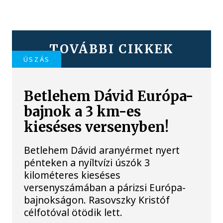
TOVÁBBI CIKKEK
ÚSZÁS
Betlehem Dávid Európa-
bajnok a 3 km-es
kieséses versenyben!
Betlehem Dávid aranyérmet nyert
pénteken a nyíltvízi úszók 3
kilométeres kieséses
versenyszámában a párizsi Európa-
bajnokságon. Rasovszky Kristóf
célfotóval ötödik lett.