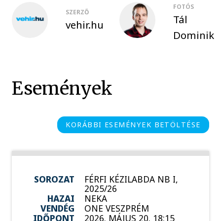
FOTÓS
SZERZŐ
Tál
vehir.hu
Dominik
Események
KORÁBBI ESEMÉNYEK BETÖLTÉSE
SOROZAT
FÉRFI KÉZILABDA NB I,
2025/26
HAZAI
NEKA
VENDÉG
ONE VESZPRÉM
IDŐPONT
2026. MÁJUS 20. 18:15