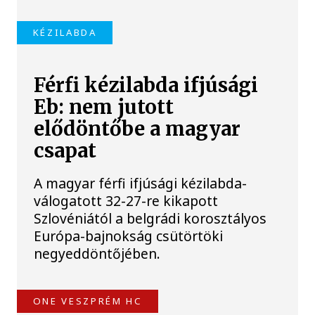
KÉZILABDA
Férfi kézilabda ifjúsági
Eb: nem jutott
elődöntőbe a magyar
csapat
A magyar férfi ifjúsági kézilabda-
válogatott 32-27-re kikapott
Szlovéniától a belgrádi korosztályos
Európa-bajnokság csütörtöki
negyeddöntőjében.
ONE VESZPRÉM HC