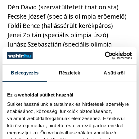
Déri Dávid (szervátültetett triatlonista)
Fecske József (speciális olimpia erőemelő)
Földi Bence (hallássérült kerékpáros)
Jenei Zoltán (speciális olimpia úszó)
Juhász Szebasztián (speciális olimpia
tornász)
Juhász Zoltán (szervátültetett bowlingozó)
Kiss Péter Pál (para kajak-kenus)
Beleegyezés
Részletek
A sütikről
Mezei Gergő (szervátültetett atléta)
Mihálovits Tamás (szervátültetett atléta)
Ez a weboldal sütiket használ
Tóth Attila (szervátültetett
Sütiket használunk a tartalmak és hirdetések személyre
asztaliteniszező)
szabásához, közösségi funkciók biztosításához,
valamint weboldalforgalmunk elemzéséhez. Ezenkívül
közösségi média-, hirdető- és elemező partnereinkkel
csapat:
megosztjuk az Ön weboldalhasználatra vonatkozó