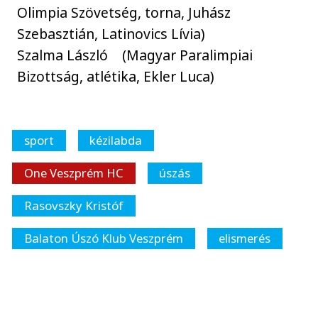
Olimpia Szövetség, torna, Juhász
Szebasztián, Latinovics Lívia)
Szalma László (Magyar Paralimpiai
Bizottság, atlétika, Ekler Luca)
sport
kézilabda
One Veszprém HC
úszás
Rasovszky Kristóf
Balaton Úszó Klub Veszprém
elismerés