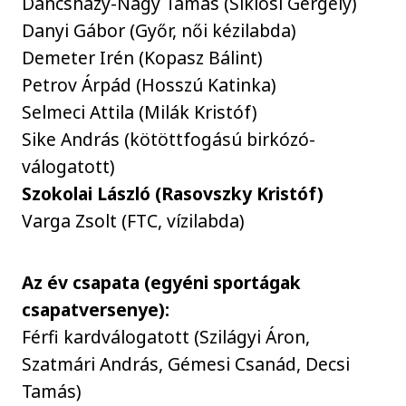
Dancsházy-Nagy Tamás (Siklósi Gergely)
Danyi Gábor (Győr, női kézilabda)
Demeter Irén (Kopasz Bálint)
Petrov Árpád (Hosszú Katinka)
Selmeci Attila (Milák Kristóf)
Sike András (kötöttfogású birkózó-
válogatott)
Szokolai László (Rasovszky Kristóf)
Varga Zsolt (FTC, vízilabda)
Az év csapata (egyéni sportágak
csapatversenye):
Férfi kardválogatott (Szilágyi Áron,
Szatmári András, Gémesi Csanád, Decsi
Tamás)