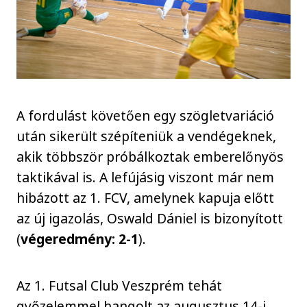
A fordulást követően egy szögletvariáció
után sikerült szépíteniük a vendégeknek,
akik többször próbálkoztak emberelőnyös
taktikával is. A lefújásig viszont már nem
hibázott az 1. FCV, amelynek kapuja előtt
az új igazolás, Oswald Dániel is bizonyított
(
végeredmény: 2-1
).
Az 1. Futsal Club Veszprém tehát
győzelemmel hangolt az augusztus 14-i