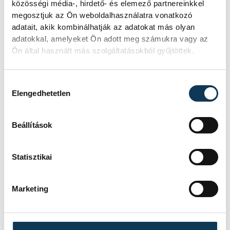
UTCAI SPORTCSARNOK
közösségi média-, hirdető- és elemező partnereinkkel
EREDMÉNY
5-6
megosztjuk az Ön weboldalhasználatra vonatkozó
adatait, akik kombinálhatják az adatokat más olyan
RÉSZLETEK
adatokkal, amelyeket Ön adott meg számukra vagy az
Ön által használt más szolgáltatásokból gyűjtöttek.
Hozzájárulás kiválasztása
SOROZAT
FÉRFI FUTSAL NB I, A 3.
Elengedhetetlen
HELYÉRT, 2025/2026
HAZAI
DEAC
VENDÉG
VEHÍR VESZPRÉM
Beállítások
IDŐPONT
2026. JÚNIUS 8. 18:00
HELYSZÍN
DESOK CSARNOK -
DEBRECENI EGYETEMI
SPORTARÉNA
Statisztikai
EREDMÉNY
1-3
RÉSZLETEK
Marketing