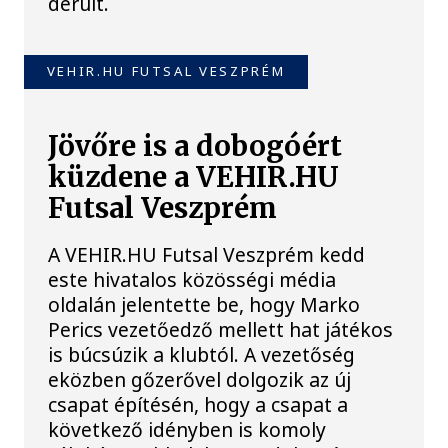
derült.
VEHIR.HU FUTSAL VESZPRÉM
Jövőre is a dobogóért
küzdene a VEHIR.HU
Futsal Veszprém
A VEHIR.HU Futsal Veszprém kedd
este hivatalos közösségi média
oldalán jelentette be, hogy Marko
Perics vezetőedző mellett hat játékos
is búcsúzik a klubtól. A vezetőség
eközben gőzerővel dolgozik az új
csapat építésén, hogy a csapat a
következő idényben is komoly