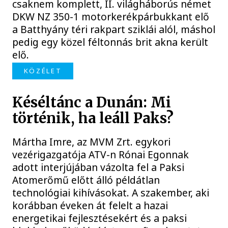
csaknem komplett, II. világháborús német
DKW NZ 350-1 motorkerékpárbukkant elő
a Batthyány téri rakpart sziklái alól, máshol
pedig egy közel féltonnás brit akna került
elő.
KÖZÉLET
Késéltánc a Dunán: Mi
történik, ha leáll Paks?
Mártha Imre, az MVM Zrt. egykori
vezérigazgatója ATV-n Rónai Egonnak
adott interjújában vázolta fel a Paksi
Atomerőmű előtt álló példátlan
technológiai kihívásokat. A szakember, aki
korábban éveken át felelt a hazai
energetikai fejlesztésekért és a paksi