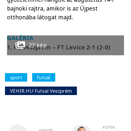
bajnoki rajtra, amikor is az Újpest
otthonába látogat majd.
GALÉRIA
27 kép
1. FC Veszprém – FT Levice 2-1 (2-0)
sport
futsal
VEHIR.HU Futsal Veszprém
FOTÓS
SZERZŐ