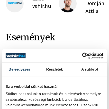
Domján
vehir.hu
Attila
Események
KORÁBBI ESEMÉNYEK BETÖLTÉSE
Beleegyezés
Részletek
A sütikről
SOROZAT
FÉRFI FUTSAL NB I, A 3.
HELYÉRT, 2025/2026
Ez a weboldal sütiket használ
HAZAI
VEHÍR VESZPRÉM
Sütiket használunk a tartalmak és hirdetések személyre
VENDÉG
DEAC FUTSAL
szabásához, közösségi funkciók biztosításához,
IDŐPONT
2026. JÚNIUS 5. 18:30
valamint weboldalforgalmunk elemzéséhez. Ezenkívül
HELYSZÍN
VESZPRÉM, MÁRCIUS 15.