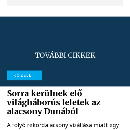
TOVÁBBI CIKKEK
KÖZÉLET
Sorra kerülnek elő
világháborús leletek az
alacsony Dunából
A folyó rekordalacsony vízállása miatt egy