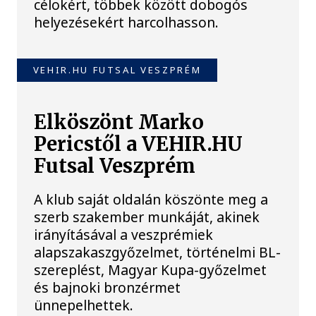
célokért, többek között dobogós
helyezésekért harcolhasson.
VEHIR.HU FUTSAL VESZPRÉM
Elköszönt Marko
Pericstől a VEHIR.HU
Futsal Veszprém
A klub saját oldalán köszönte meg a
szerb szakember munkáját, akinek
irányításával a veszprémiek
alapszakaszgyőzelmet, történelmi BL-
szereplést, Magyar Kupa-győzelmet
és bajnoki bronzérmet
ünnepelhettek.