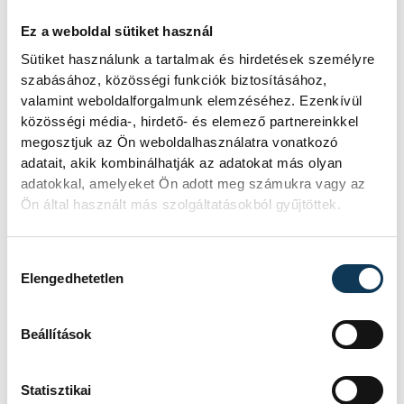
FOTÓS
Ez a weboldal sütiket használ
SZERZŐ
Tál
vehir.hu
Sütiket használunk a tartalmak és hirdetések személyre
Dominik
szabásához, közösségi funkciók biztosításához,
valamint weboldalforgalmunk elemzéséhez. Ezenkívül
közösségi média-, hirdető- és elemező partnereinkkel
megosztjuk az Ön weboldalhasználatra vonatkozó
Események
adatait, akik kombinálhatják az adatokat más olyan
adatokkal, amelyeket Ön adott meg számukra vagy az
Ön által használt más szolgáltatásokból gyűjtöttek.
KORÁBBI ESEMÉNYEK BETÖLTÉSE
Hozzájárulás kiválasztása
Elengedhetetlen
Beállítások
SOROZAT
FÉRFI FUTSAL NB I, A 3.
HELYÉRT, 2025/2026
HAZAI
VEHÍR VESZPRÉM
VENDÉG
DEAC FUTSAL
Statisztikai