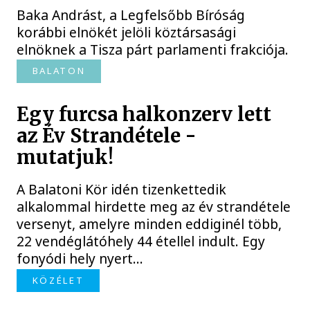
Baka Andrást, a Legfelsőbb Bíróság
korábbi elnökét jelöli köztársasági
elnöknek a Tisza párt parlamenti frakciója.
BALATON
Egy furcsa halkonzerv lett
az Év Strandétele -
mutatjuk!
A Balatoni Kör idén tizenkettedik
alkalommal hirdette meg az év strandétele
versenyt, amelyre minden eddiginél több,
22 vendéglátóhely 44 étellel indult. Egy
fonyódi hely nyert...
KÖZÉLET