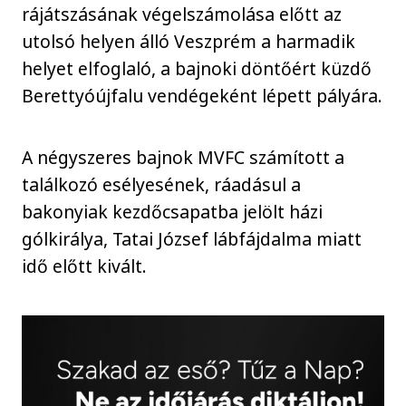
rájátszásának végelszámolása előtt az
utolsó helyen álló Veszprém a harmadik
helyet elfoglaló, a bajnoki döntőért küzdő
Berettyóújfalu vendégeként lépett pályára.
A négyszeres bajnok MVFC számított a
találkozó esélyesének, ráadásul a
bakonyiak kezdőcsapatba jelölt házi
gólkirálya, Tatai József lábfájdalma miatt
idő előtt kivált.