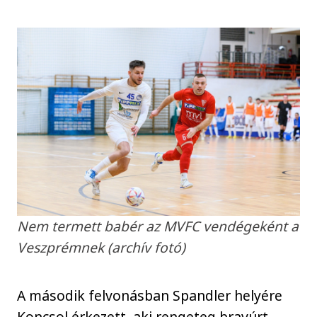
Nem termett babér az MVFC vendégeként a
Veszprémnek (archív fotó)
A második felvonásban Spandler helyére
Koncsol érkezett, aki rengeteg bravúrt