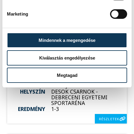
IDŐPONT
2026. JÚNIUS 5. 18:30
HELYSZÍN
VESZPRÉM, MÁRCIUS 15.
UTCAI SPORTCSARNOK
Marketing
EREDMÉNY
5-6
RÉSZLETEK
Mindennek a megengedése
Kiválasztás engedélyezése
SOROZAT
FÉRFI FUTSAL NB I, A 3.
HELYÉRT, 2025/2026
HAZAI
DEAC
Megtagad
VENDÉG
VEHÍR VESZPRÉM
IDŐPONT
2026. JÚNIUS 8. 18:00
HELYSZÍN
DESOK CSARNOK -
DEBRECENI EGYETEMI
SPORTARÉNA
EREDMÉNY
1-3
RÉSZLETEK