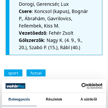
Dorogi, Gerencsér, Lux
Csere
: Koncsol (kapus), Bognár
P., Ábrahám, Gavrilovics,
Fellembek, Kiss M.
Vezetőedző
: Fehér Zsolt
Gólszerzők
: Nagy K. (4. 9., 9.,
20.), Szabó P. (15.), Rábl (40.)
sport
futsal
VEHIR.HU Futsal Veszprém
Beleegyezés
Részletek
A sütikről