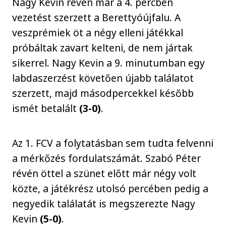
Nagy Kevin révén már a 4. percben
vezetést szerzett a Berettyóújfalu. A
veszprémiek öt a négy elleni játékkal
próbáltak zavart kelteni, de nem jártak
sikerrel. Nagy Kevin a 9. minutumban egy
labdaszerzést követően újabb találatot
szerzett, majd másodpercekkel később
ismét betalált
(3-0)
.
Az 1. FCV a folytatásban sem tudta felvenni
a mérkőzés fordulatszámát. Szabó Péter
révén öttel a szünet előtt már négy volt
közte, a játékrész utolsó percében pedig a
negyedik találatát is megszerezte Nagy
Kevin
(5-0)
.