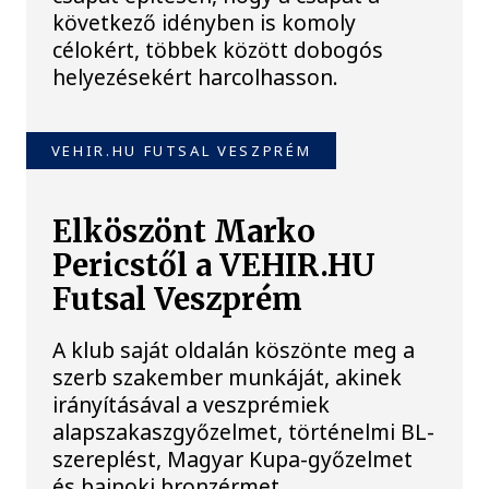
következő idényben is komoly
célokért, többek között dobogós
helyezésekért harcolhasson.
VEHIR.HU FUTSAL VESZPRÉM
Elköszönt Marko
Pericstől a VEHIR.HU
Futsal Veszprém
A klub saját oldalán köszönte meg a
szerb szakember munkáját, akinek
irányításával a veszprémiek
alapszakaszgyőzelmet, történelmi BL-
szereplést, Magyar Kupa-győzelmet
és bajnoki bronzérmet