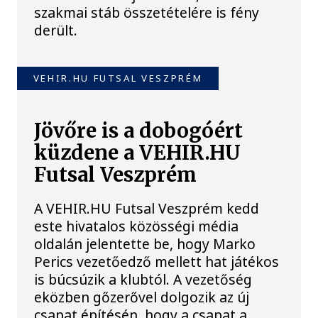
szakmai stáb összetételére is fény
derült.
VEHIR.HU FUTSAL VESZPRÉM
Jövőre is a dobogóért
küzdene a VEHIR.HU
Futsal Veszprém
A VEHIR.HU Futsal Veszprém kedd
este hivatalos közösségi média
oldalán jelentette be, hogy Marko
Perics vezetőedző mellett hat játékos
is búcsúzik a klubtól. A vezetőség
eközben gőzerővel dolgozik az új
csapat építésén, hogy a csapat a