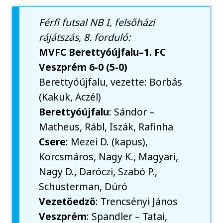
Férfi futsal NB I, felsőházi
rájátszás, 8. forduló:
MVFC Berettyóújfalu–1. FC
Veszprém 6-0 (5-0)
Berettyóújfalu, vezette: Borbás
(Kakuk, Aczél)
Berettyóújfalu
: Sándor –
Matheus, Rábl, Iszák, Rafinha
Csere
: Mezei D. (kapus),
Korcsmáros, Nagy K., Magyari,
Nagy D., Daróczi, Szabó P.,
Schusterman, Dúró
Vezetőedző
: Trencsényi János
Veszprém
: Spandler – Tatai,