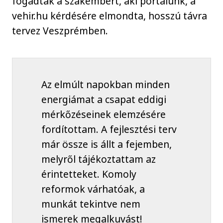
fogadták a szakembert, aki portálunk, a
vehir.hu kérdésére elmondta, hosszú távra
tervez Veszprémben.
Az elmúlt napokban minden
energiámat a csapat eddigi
mérkőzéseinek elemzésére
fordítottam. A fejlesztési terv
már össze is állt a fejemben,
melyről tájékoztattam az
érintetteket. Komoly
reformok várhatóak, a
munkát tekintve nem
ismerek megalkuvást!