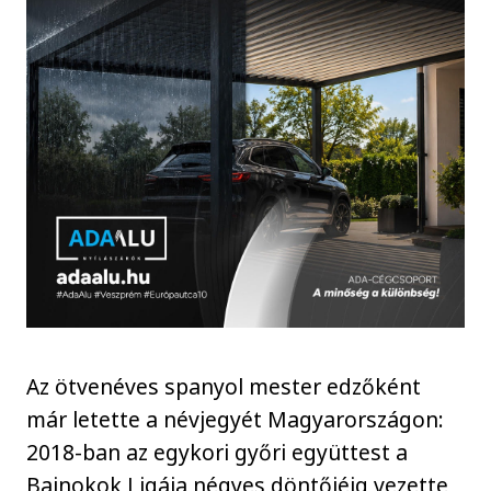
Az ötvenéves spanyol mester edzőként
már letette a névjegyét Magyarországon:
2018-ban az egykori győri együttest a
Bajnokok Ligája négyes döntőjéig vezette