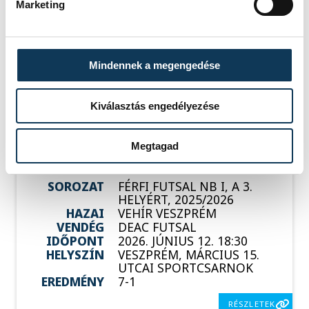
Marketing
HAZAI
DEAC
VENDÉG
VEHÍR VESZPRÉM
IDŐPONT
2026. JÚNIUS 8. 18:00
HELYSZÍN
DESOK CSARNOK -
DEBRECENI EGYETEMI
Mindennek a megengedése
SPORTARÉNA
EREDMÉNY
1-3
Kiválasztás engedélyezése
RÉSZLETEK
Megtagad
SOROZAT
FÉRFI FUTSAL NB I, A 3.
HELYÉRT, 2025/2026
HAZAI
VEHÍR VESZPRÉM
VENDÉG
DEAC FUTSAL
IDŐPONT
2026. JÚNIUS 12. 18:30
HELYSZÍN
VESZPRÉM, MÁRCIUS 15.
UTCAI SPORTCSARNOK
EREDMÉNY
7-1
RÉSZLETEK