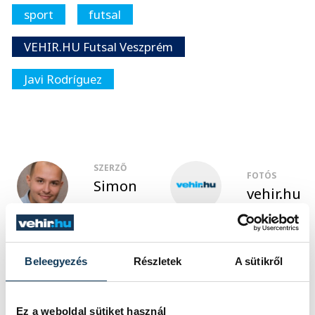
sport
futsal
VEHIR.HU Futsal Veszprém
Javi Rodríguez
SZERZŐ
FOTÓS
Simon
vehir.hu
Dániel
Beleegyezés
Részletek
A sütikről
Események
Ez a weboldal sütiket használ