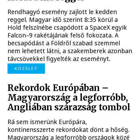
Rendhagyó esemény zajlott le kedden
reggel. Magyar idő szerint 8:35 körül a
Hold felszínébe csapódott a SpaceX egyik
Falcon–9 rakétájának felső fokozata. A
becsapódást a Földről szabad szemmel
nem lehetett látni, a szakemberek azonban
távcsövekkel figyelték az eseményt.
KÖZÉLET
Rekordok Európában –
Magyarország a legforróbb,
Angliában szárazság tombol
Rá sem ismerünk Európára,
kontinensszerte rekordokat dönt a hőség.
Magyarország a legforróbb országok közé