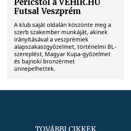
Pericstől a VEHIR.HU
Futsal Veszprém
A klub saját oldalán köszönte meg a
szerb szakember munkáját, akinek
irányításával a veszprémiek
alapszakaszgyőzelmet, történelmi BL-
szereplést, Magyar Kupa-győzelmet
és bajnoki bronzérmet
ünnepelhettek.
TOVÁBBI CIKKEK