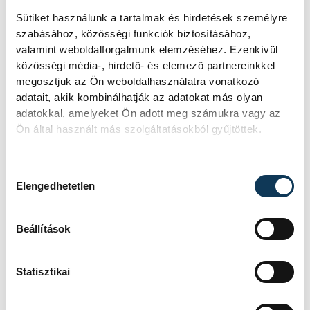
Sütiket használunk a tartalmak és hirdetések személyre
KORÁBBI ESEMÉNYEK BETÖLTÉSE
szabásához, közösségi funkciók biztosításához,
valamint weboldalforgalmunk elemzéséhez. Ezenkívül
közösségi média-, hirdető- és elemező partnereinkkel
megosztjuk az Ön weboldalhasználatra vonatkozó
SOROZAT
FÉRFI FUTSAL NB I, A 3.
adatait, akik kombinálhatják az adatokat más olyan
HELYÉRT, 2025/2026
adatokkal, amelyeket Ön adott meg számukra vagy az
HAZAI
VEHÍR VESZPRÉM
Ön által használt más szolgáltatásokból gyűjtöttek.
VENDÉG
DEAC FUTSAL
IDŐPONT
2026. JÚNIUS 5. 18:30
HELYSZÍN
VESZPRÉM, MÁRCIUS 15.
Hozzájárulás kiválasztása
UTCAI SPORTCSARNOK
Elengedhetetlen
EREDMÉNY
5-6
RÉSZLETEK
Beállítások
Statisztikai
SOROZAT
FÉRFI FUTSAL NB I, A 3.
HELYÉRT, 2025/2026