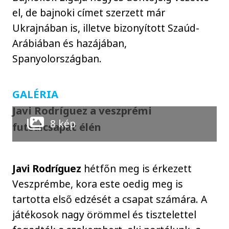
el, de bajnoki címet szerzett már
Ukrajnában is, illetve bizonyított Szaúd-
Arábiában és hazájában,
Spanyolországban.
GALÉRIA
Javi Rodríguez a veszprémi
8 kép
futsalcsapat élén
Javi Rodríguez
hétfőn meg is érkezett
Veszprémbe, kora este oedig meg is
tartotta első edzését a csapat számára. A
játékosok nagy örömmel és tisztelettel