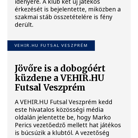
idényére. A klub két új játékos
érkezését is bejelentette, miközben a
szakmai stáb összetételére is fény
derült.
VEHIR.HU FUTSAL VESZPRÉM
Jövőre is a dobogóért
küzdene a VEHIR.HU
Futsal Veszprém
A VEHIR.HU Futsal Veszprém kedd
este hivatalos közösségi média
oldalán jelentette be, hogy Marko
Perics vezetőedző mellett hat játékos
is búcsúzik a klubtól. A vezetőség