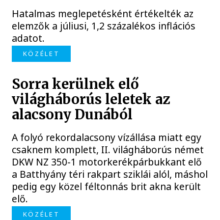
Hatalmas meglepetésként értékelték az
elemzők a júliusi, 1,2 százalékos inflációs
adatot.
KÖZÉLET
Sorra kerülnek elő
világháborús leletek az
alacsony Dunából
A folyó rekordalacsony vízállása miatt egy
csaknem komplett, II. világháborús német
DKW NZ 350-1 motorkerékpárbukkant elő
a Batthyány téri rakpart sziklái alól, máshol
pedig egy közel féltonnás brit akna került
elő.
KÖZÉLET