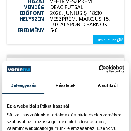
HAZAI
VEHÍR VESZPRÉM
VENDÉG
DEAC FUTSAL
IDŐPONT
2026. JÚNIUS 5. 18:30
HELYSZÍN
VESZPRÉM, MÁRCIUS 15.
UTCAI SPORTCSARNOK
EREDMÉNY
5-6
RÉSZLETEK
SOROZAT
FÉRFI FUTSAL NB I, A 3.
HELYÉRT, 2025/2026
HAZAI
DEAC
Beleegyezés
Részletek
A sütikről
VENDÉG
VEHÍR VESZPRÉM
IDŐPONT
2026. JÚNIUS 8. 18:00
HELYSZÍN
DESOK CSARNOK -
DEBRECENI EGYETEMI
Ez a weboldal sütiket használ
SPORTARÉNA
Sütiket használunk a tartalmak és hirdetések személyre
EREDMÉNY
1-3
szabásához, közösségi funkciók biztosításához,
RÉSZLETEK
valamint weboldalforgalmunk elemzéséhez. Ezenkívül