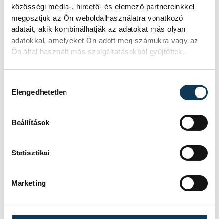
közösségi média-, hirdető- és elemező partnereinkkel
megosztjuk az Ön weboldalhasználatra vonatkozó
adatait, akik kombinálhatják az adatokat más olyan
adatokkal, amelyeket Ön adott meg számukra vagy az
SOROZAT
FÉRFI FUTSAL NB I, A 3.
Ön által használt más szolgáltatásokból gyűjtöttek.
HELYÉRT, 2025/2026
HAZAI
VEHÍR VESZPRÉM
VENDÉG
DEAC FUTSAL
Hozzájárulás kiválasztása
IDŐPONT
2026. JÚNIUS 12. 18:30
Elengedhetetlen
HELYSZÍN
VESZPRÉM, MÁRCIUS 15.
UTCAI SPORTCSARNOK
EREDMÉNY
7-1
Beállítások
RÉSZLETEK
Statisztikai
Marketing