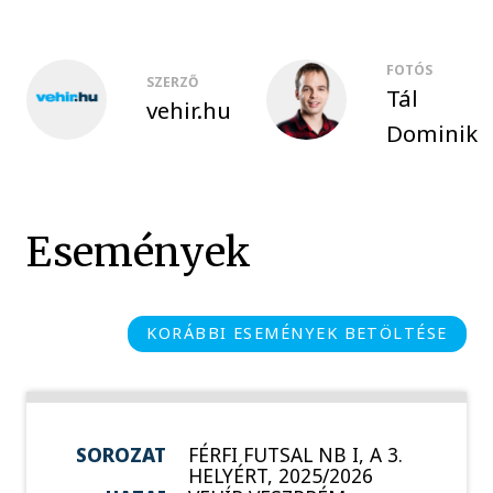
FOTÓS
SZERZŐ
Tál
vehir.hu
Dominik
Események
KORÁBBI ESEMÉNYEK BETÖLTÉSE
SOROZAT
FÉRFI FUTSAL NB I, A 3.
HELYÉRT, 2025/2026