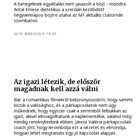
A betegeknek egyáltalán nem javasolt a böjt - mondta
Antal Emese dietetikus a szerdán kezdődött
negyvennapos böjtre utalva az M1 aktuális csatornán
szombaton.
2019. MÁRCIUS 9. 15:25
Az igazi létezik, de először
magadnak kell azzá válni
Bár a romantikus filmekről bebizonyosodott, hogy semmi
közük a valósághoz, és a párkapcsolatok nem úgy
működnek, hogy egyszer csak a semmiből felbukkan az
igazi, akivel ellovagolhatunk a naplementébe, valahol még
mindig reménykedünk ebben. Jánosi Valéria párkapcsolati
coach jött, hogy lerombolja ezt a nézetet és elmondja,
hogyan lehet megtanulni egy jó kapcsolat alapjait.