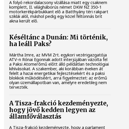
A folyó rekordalacsony vízállása miatt egy csaknem
komplett, II. világháborús német DKW NZ 350-1
motorkerékpárbukkant elő a Batthyány téri rakpart
sziklái alól, máshol pedig egy közel féltonnás brit
akna került elő.
Késéltánc a Dunán: Mi történik,
ha leáll Paks?
Mártha Imre, az MVM Zrt. egykori vezérigazgatója
ATV-n Rónai Egonnak adott interjújában vázolta fel
a Paksi Atomerőmű előtt álló példátlan technológiai
kihívásokat. A szakember, aki korábban éveken át
felelt a hazai energetikai fejlesztésekért és a paksi
blokkok működéséért, arra figyelmeztet: az erőmű
olyan üzemállapotban van, amelyre eredetileg nem
tervezték.
A Tisza-frakció kezdeményezte,
hogy jövő kedden legyen az
államfőválasztás
A Tisza-frakció kezdeményezte, hogy a parlament