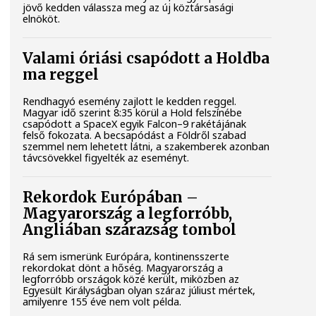
jövő kedden válassza meg az új köztársasági
elnököt.
Valami óriási csapódott a Holdba
ma reggel
Rendhagyó esemény zajlott le kedden reggel.
Magyar idő szerint 8:35 körül a Hold felszínébe
csapódott a SpaceX egyik Falcon–9 rakétájának
felső fokozata. A becsapódást a Földről szabad
szemmel nem lehetett látni, a szakemberek azonban
távcsövekkel figyelték az eseményt.
Rekordok Európában –
Magyarország a legforróbb,
Angliában szárazság tombol
Rá sem ismerünk Európára, kontinensszerte
rekordokat dönt a hőség. Magyarország a
legforróbb országok közé került, miközben az
Egyesült Királyságban olyan száraz júliust mértek,
amilyenre 155 éve nem volt példa.