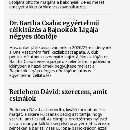
utoljára öltötte magára a bakonyiak 24-es mezét,
amelyet a klub örökre visszavonultatott.
Dr. Bartha Csaba: egyértelmű
célkitűzés a Bajnokok Ligája
négyes döntője
Huszonkét játékossal vág neki a 2026/27-es idénynek
a One Veszprém férfi kézilabdacsapata. A klub
péntek délutáni szezonnyitó sajtótájékoztatóján dr.
Bartha Csaba vezérigazgató kijelentette: a jubileumi
idényben a hazai címek begyűjtése mellett a
Bajnokok Ligája négyes döntőjébe jutás is
egyértelmű célkitűzés.
Betlehem Dávid: szeretem, amit
csinálok
Betlehem Dávid azt mondta, kiváló formában érzi
magát, a sikere kulcsának pedig azt tartja, hogy
szereti, amit csinál. Az olimpiai bronzérmes nyíltvízi
úszó a magyar küldöttség első aranyérmét szerezte
pénteken a párizsi vizes Európa-bajnokságon azzal,