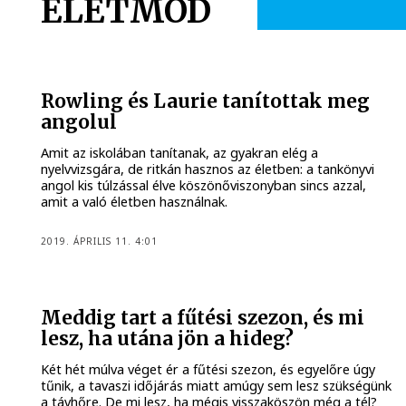
ÉLETMÓD
Rowling és Laurie tanítottak meg
angolul
Amit az iskolában tanítanak, az gyakran elég a
nyelvvizsgára, de ritkán hasznos az életben: a tankönyvi
angol kis túlzással élve köszönőviszonyban sincs azzal,
amit a való életben használnak.
2019. ÁPRILIS 11. 4:01
Meddig tart a fűtési szezon, és mi
lesz, ha utána jön a hideg?
Két hét múlva véget ér a fűtési szezon, és egyelőre úgy
tűnik, a tavaszi időjárás miatt amúgy sem lesz szükségünk
a távhőre. De mi lesz, ha mégis visszaköszön még a tél?