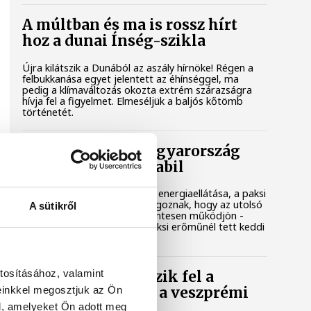
A múltban és ma is rossz hírt
hoz a dunai Ínség-szikla
Újra kilátszik a Dunából az aszály hírnöke! Régen a
felbukkanása egyet jelentett az éhínséggel, ma
pedig a klímaváltozás okozta extrém szárazságra
hívja fel a figyelmet. Elmeséljük a baljós kőtömb
történetét.
Magyar Péter: Magyarország
energiaellátása stabil
Jelenleg stabil Magyarország energiaellátása, a paksi
erőmű munkatársai azon dolgoznak, hogy az utolsó
A sütikről
még termelő turbina hibamentesen működjön -
közölte a miniszterelnök a paksi erőműnél tett keddi
látogatása során.
tosításához, valamint
Játék közben fedezik fel a
einkkel megosztjuk az Ön
tudomány világát a veszprémi
gyerekek
l, amelyeket Ön adott meg