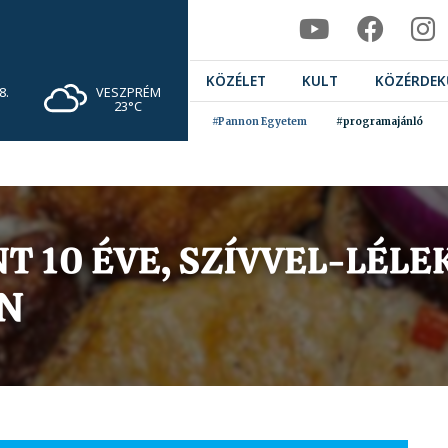
KÖZÉLET
KULT
KÖZÉRDEK
VESZPRÉM
8.
23°C
#Pannon Egyetem
#programajánló