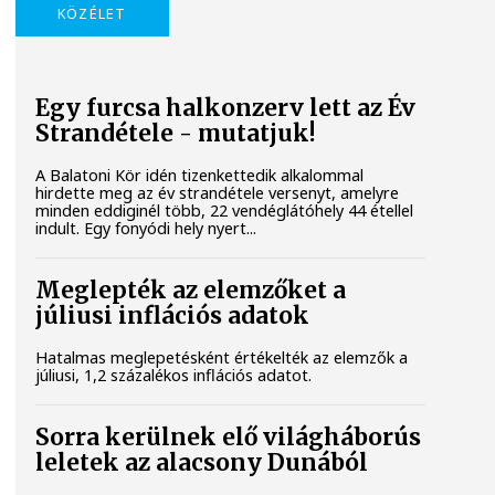
KÖZÉLET
Egy furcsa halkonzerv lett az Év
Strandétele - mutatjuk!
A Balatoni Kör idén tizenkettedik alkalommal
hirdette meg az év strandétele versenyt, amelyre
minden eddiginél több, 22 vendéglátóhely 44 étellel
indult. Egy fonyódi hely nyert...
Meglepték az elemzőket a
júliusi inflációs adatok
Hatalmas meglepetésként értékelték az elemzők a
júliusi, 1,2 százalékos inflációs adatot.
Sorra kerülnek elő világháborús
leletek az alacsony Dunából