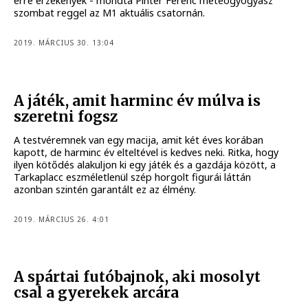
erre érzékenyek - mondta Pintér Ferenc meteogyógyász
szombat reggel az M1 aktuális csatornán.
2019. MÁRCIUS 30. 13:04
A játék, amit harminc év múlva is
szeretni fogsz
A testvéremnek van egy macija, amit két éves korában
kapott, de harminc év elteltével is kedves neki. Ritka, hogy
ilyen kötődés alakuljon ki egy játék és a gazdája között, a
Tarkaplacc eszméletlenül szép horgolt figurái láttán
azonban szintén garantált ez az élmény.
2019. MÁRCIUS 26. 4:01
A spártai futóbajnok, aki mosolyt
csal a gyerekek arcára