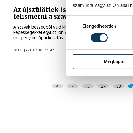
számukra vagy az Ön által ha
Az újszülöttek is képesek
felismerni a szavakat
Hozzájárulás kiválasztása
Elengedhetetlen
A szavak beszédből való kiválasztásához szükséges
képességekkel együtt jön világra az újszülött - állapította
meg egy európai kutatás.
2019. JANUÁR 30. 15:42
Megtagad
...
27
28