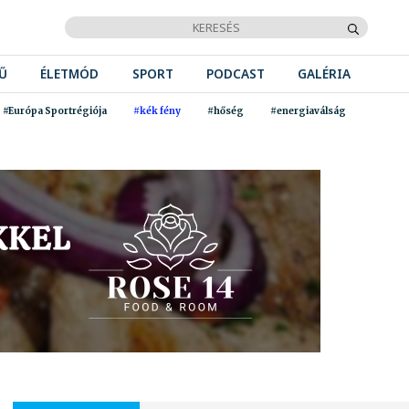
Ű
ÉLETMÓD
SPORT
PODCAST
GALÉRIA
#Európa Sportrégiója
#kék fény
#hőség
#energiaválság