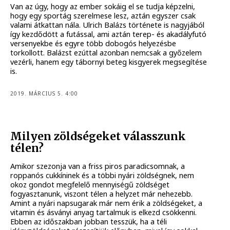
Van az úgy, hogy az ember sokáig el se tudja képzelni,
hogy egy sportág szerelmese lesz, aztán egyszer csak
valami átkattan nála. Ulrich Balázs története is nagyjából
így kezdődött a futással, ami aztán terep- és akadályfutó
versenyekbe és egyre több dobogós helyezésbe
torkollott. Balázst ezúttal azonban nemcsak a győzelem
vezérli, hanem egy tábornyi beteg kisgyerek megsegítése
is.
2019. MÁRCIUS 5. 4:00
Milyen zöldségeket válasszunk
télen?
Amikor szezonja van a friss piros paradicsomnak, a
roppanós cukkíninek és a többi nyári zöldségnek, nem
okoz gondot megfelelő mennyiségű zöldséget
fogyasztanunk, viszont télen a helyzet már nehezebb.
Amint a nyári napsugarak már nem érik a zöldségeket, a
vitamin és ásványi anyag tartalmuk is elkezd csökkenni.
Ebben az időszakban jobban tesszük, ha a téli