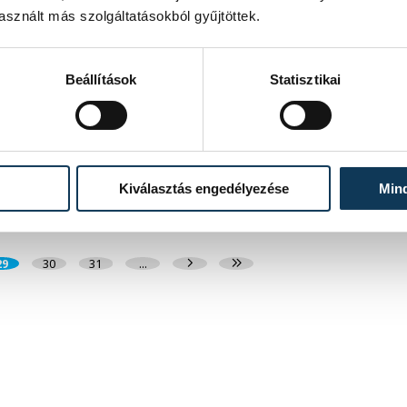
sznált más szolgáltatásokból gyűjtöttek.
Gyerekkorunk megnyúlt nyarai és
a jelen végtelen tömbje
Beállítások
Statisztikai
Einstein megállapította, hogy az idő relatív: vagyis nem
feltétlenül ugyanolyan gyorsan telik mindenki számára.
Ráadásul nemcsak az idő lehet gyorsabb vagy lassabb a
körülményektől függően, hanem az is folyamatosan
változik, hogy mi hogyan érzékeljük.
2019. JANUÁR 29. 12:00
Kiválasztás engedélyezése
Min
29
30
31
...