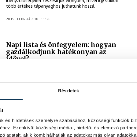
idényzöldségeket részesítjük előnyben, mivel így sokkal
több értékes tápanyaghoz juthatunk hozzá.
2019. FEBRUÁR 10. 11:26
Napi lista és önfegyelem: hogyan
gazdálkodjunk hatékonyan az
idővel?
Rohanó, hajszolt világot élünk, ahol mintha soha semmire
nem jutna elég idő, ha pedig hirtelen váratlan feladatot
kapunk, hajlamosak vagyunk kétségbeesni és ész nélkül
kapkodni. Dr. Temesvári Balázs szerint nem érdemes
Részletek
ilyenkor túlstresszelni magunkat, a teendők megtervezése
és priorizálása ellenben sokat segíthet. A VKSZ Zrt.
vezérigazgatójával arról beszélgettünk, vezetőként
hogyan menedzseli az idejét.
ál
mak és hirdetések személyre szabásához, közösségi funkciók biz
2019. FEBRUÁR 1. 13:33
hez. Ezenkívül közösségi média-, hirdető- és elemező partner
zó adatait, akik kombinálhatják az adatokat más olyan adatokka