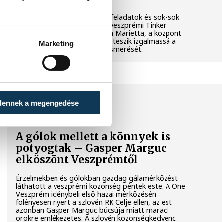
Látványos kísérletek, kreatív feladatok és sok-sok
élmény várja a gyerekeket a veszprémi Tinker
Labsben. Videónkban Balassa Marietta, a központ
vezetője mutatja be, hogyan teszik izgalmassá a
Marketing
természettudományok megismerését.
SPORT
dennek a megengedése
A gólok mellett a könnyek is
potyogtak – Gasper Marguc
elköszönt Veszprémtől
Érzelmekben és gólokban gazdag gálamérkőzést
láthatott a veszprémi közönség péntek este. A One
Veszprém idénybeli első hazai mérkőzésén
fölényesen nyert a szlovén RK Celje ellen, az est
azonban Gasper Marguc búcsúja miatt marad
örökre emlékezetes. A szlovén közönségkedvenc