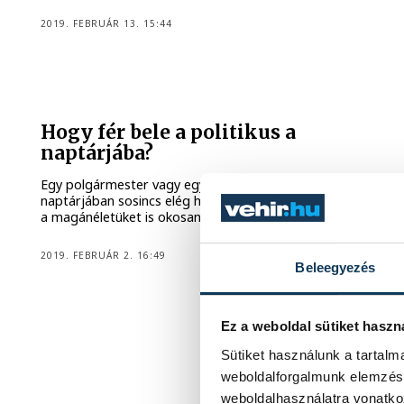
2019. FEBRUÁR 13. 15:44
Hogy fér bele a politikus a
naptárjába?
Egy polgármester vagy egy országgyűlési képviselő
naptárjában sosincs elég hely: nemcsak a munkájukat, de
a magánéletüket is okosan kell menedzselniük.
2019. FEBRUÁR 2. 16:49
Beleegyezés
Ez a weboldal sütiket haszn
Sütiket használunk a tartal
weboldalforgalmunk elemzésé
weboldalhasználatra vonatko