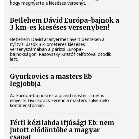
hogy megnyerte a kieséses versenyt.
Betlehem Dávid Európa-bajnok a
3 km-es kieséses versenyben!
Betlehem Dávid aranyérmet nyert pénteken a
nyíltvízi úszók 3 kilométeres kieséses
versenyszámában a párizsi Európa-
bajnokságon. Rasovszky Kristóf célfotóval ötödik
lett.
Gyurkovics a masters Eb
legjobbja
Az Európa-bajnoki és a grand master címet is
elnyerte Gyurkovics Ferenc a masters súlyemelő
kontinenstornán.
Férfi kézilabda ifjúsági Eb: nem
jutott elődöntőbe a magyar
csapat