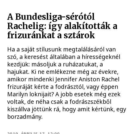
A Bundesliga-sérótól
Rachelig: így alakították a
frizuránkat a sztárok
Ha a saját stílusunk megtalálásáról van
szó, a keresést általában a hírességeknél
kezdjük: másoljuk a ruházatukat, a
hajukat. Ki ne emlékezne még az évekre,
amikor mindenki Jennifer Aniston Rachel
frizuráját kérte a fodrásztól, vagy éppen
Marilyn loknijait? A jobb esetek még ezek
voltak, de néha csak a fodrászszékből
kiszállva jöttünk rá, hogy amit kértünk, egy
borzadmány.
2019. ÁPRILIS 17. 12:00