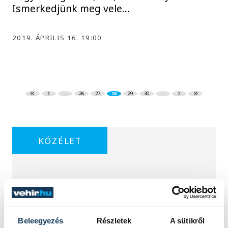
Ismerkedjünk meg vele…
2019. ÁPRILIS 16. 19:00
...
26
27
28
29
30
...
KÖZÉLET
Egy furcsa halkonzerv
lett az Év Strandétele -
Beleegyezés
Részletek
A sütikről