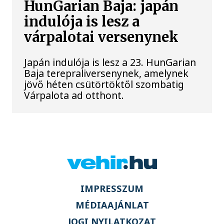
HunGarian Baja: japán
indulója is lesz a
várpalotai versenynek
Japán indulója is lesz a 23. HunGarian
Baja terepraliversenynek, amelynek
jövő héten csütörtöktől szombatig
Várpalota ad otthont.
IMPRESSZUM
MÉDIAAJÁNLAT
JOGI NYILATKOZAT