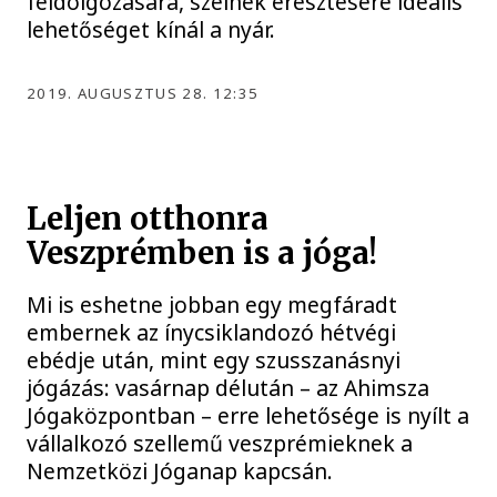
feldolgozására, szélnek eresztésére ideális
lehetőséget kínál a nyár.
2019. AUGUSZTUS 28. 12:35
Leljen otthonra
Veszprémben is a jóga!
Mi is eshetne jobban egy megfáradt
embernek az ínycsiklandozó hétvégi
ebédje után, mint egy szusszanásnyi
jógázás: vasárnap délután – az Ahimsza
Jógaközpontban – erre lehetősége is nyílt a
vállalkozó szellemű veszprémieknek a
Nemzetközi Jóganap kapcsán.