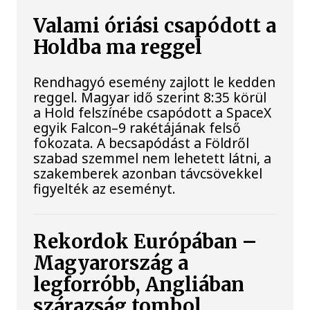
Valami óriási csapódott a
Holdba ma reggel
Rendhagyó esemény zajlott le kedden
reggel. Magyar idő szerint 8:35 körül
a Hold felszínébe csapódott a SpaceX
egyik Falcon–9 rakétájának felső
fokozata. A becsapódást a Földről
szabad szemmel nem lehetett látni, a
szakemberek azonban távcsövekkel
figyelték az eseményt.
Rekordok Európában –
Magyarország a
legforróbb, Angliában
szárazság tombol