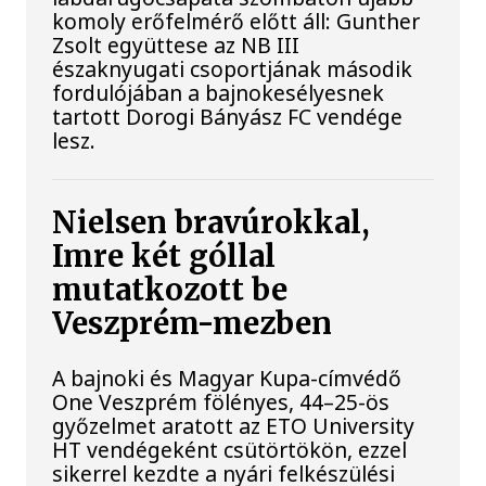
komoly erőfelmérő előtt áll: Gunther
Zsolt együttese az NB III
északnyugati csoportjának második
fordulójában a bajnokesélyesnek
tartott Dorogi Bányász FC vendége
lesz.
Nielsen bravúrokkal,
Imre két góllal
mutatkozott be
Veszprém-mezben
A bajnoki és Magyar Kupa-címvédő
One Veszprém fölényes, 44–25-ös
győzelmet aratott az ETO University
HT vendégeként csütörtökön, ezzel
sikerrel kezdte a nyári felkészülési