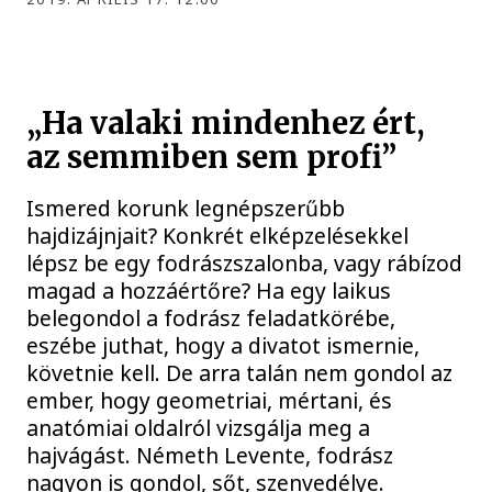
„Ha valaki mindenhez ért,
az semmiben sem profi”
Ismered korunk legnépszerűbb
hajdizájnjait? Konkrét elképzelésekkel
lépsz be egy fodrászszalonba, vagy rábízod
magad a hozzáértőre? Ha egy laikus
belegondol a fodrász feladatkörébe,
eszébe juthat, hogy a divatot ismernie,
követnie kell. De arra talán nem gondol az
ember, hogy geometriai, mértani, és
anatómiai oldalról vizsgálja meg a
hajvágást. Németh Levente, fodrász
nagyon is gondol, sőt, szenvedélye.