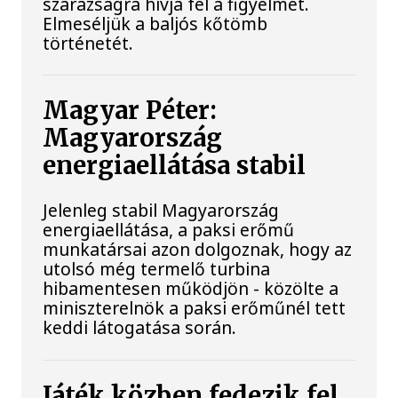
szárazságra hívja fel a figyelmet.
Elmeséljük a baljós kőtömb
történetét.
Magyar Péter:
Magyarország
energiaellátása stabil
Jelenleg stabil Magyarország
energiaellátása, a paksi erőmű
munkatársai azon dolgoznak, hogy az
utolsó még termelő turbina
hibamentesen működjön - közölte a
miniszterelnök a paksi erőműnél tett
keddi látogatása során.
Játék közben fedezik fel