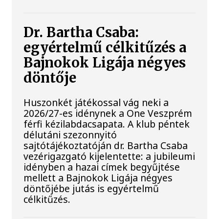
Dr. Bartha Csaba:
egyértelmű célkitűzés a
Bajnokok Ligája négyes
döntője
Huszonkét játékossal vág neki a
2026/27-es idénynek a One Veszprém
férfi kézilabdacsapata. A klub péntek
délutáni szezonnyitó
sajtótájékoztatóján dr. Bartha Csaba
vezérigazgató kijelentette: a jubileumi
idényben a hazai címek begyűjtése
mellett a Bajnokok Ligája négyes
döntőjébe jutás is egyértelmű
célkitűzés.