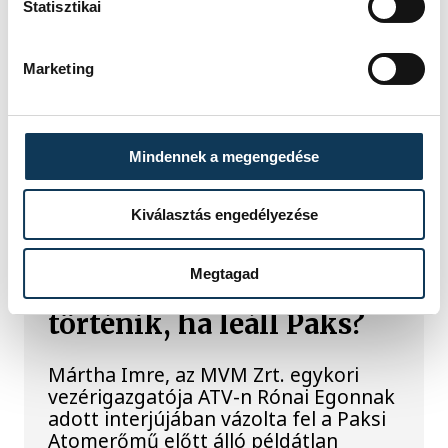
világháborús leletek az
Statisztikai
alacsony Dunából
Marketing
A folyó rekordalacsony vízállása miatt
egy csaknem komplett, II.
világháborús német DKW NZ 350-1
motorkerékpárbukkant elő a
Mindennek a megengedése
Batthyány téri rakpart sziklái alól,
máshol pedig egy közel féltonnás brit
akna került elő.
Kiválasztás engedélyezése
Megtagad
Késéltánc a Dunán: Mi
történik, ha leáll Paks?
Mártha Imre, az MVM Zrt. egykori
vezérigazgatója ATV-n Rónai Egonnak
adott interjújában vázolta fel a Paksi
Atomerőmű előtt álló példátlan