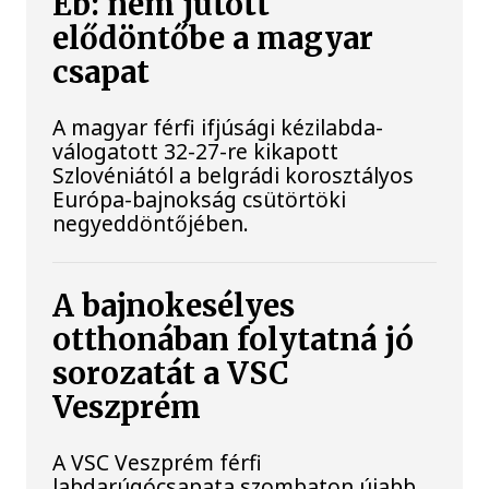
Eb: nem jutott
elődöntőbe a magyar
csapat
A magyar férfi ifjúsági kézilabda-
válogatott 32-27-re kikapott
Szlovéniától a belgrádi korosztályos
Európa-bajnokság csütörtöki
negyeddöntőjében.
A bajnokesélyes
otthonában folytatná jó
sorozatát a VSC
Veszprém
A VSC Veszprém férfi
labdarúgócsapata szombaton újabb