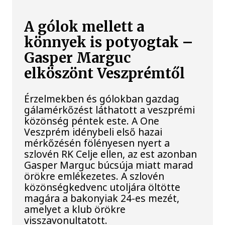
A gólok mellett a
könnyek is potyogtak –
Gasper Marguc
elköszönt Veszprémtől
Érzelmekben és gólokban gazdag
gálamérkőzést láthatott a veszprémi
közönség péntek este. A One
Veszprém idénybeli első hazai
mérkőzésén fölényesen nyert a
szlovén RK Celje ellen, az est azonban
Gasper Marguc búcsúja miatt marad
örökre emlékezetes. A szlovén
közönségkedvenc utoljára öltötte
magára a bakonyiak 24-es mezét,
amelyet a klub örökre
visszavonultatott.