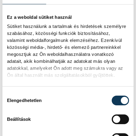
mutatjuk!
A Balatoni Kör idén tizenkettedik
Ez a weboldal sütiket használ
alkalommal hirdette meg az év
Sütiket használunk a tartalmak és hirdetések személyre
strandétele versenyt, amelyre minden
szabásához, közösségi funkciók biztosításához,
eddiginél több, 22 vendéglátóhely 44
valamint weboldalforgalmunk elemzéséhez. Ezenkívül
étellel indult. Egy fonyódi hely nyert...
közösségi média-, hirdető- és elemező partnereinkkel
megosztjuk az Ön weboldalhasználatra vonatkozó
adatait, akik kombinálhatják az adatokat más olyan
Meglepték az elemzőket
adatokkal, amelyeket Ön adott meg számukra vagy az
a júliusi inflációs adatok
Ön által használt más szolgáltatásokból gyűjtöttek.
Hatalmas meglepetésként értékelték
Hozzájárulás kiválasztása
az elemzők a júliusi, 1,2 százalékos
Elengedhetetlen
inflációs adatot.
Beállítások
Sorra kerülnek elő