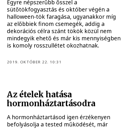
Egyre népszerűbb ősszel a
sütőtökfogyasztás és október végén a
halloween-tök faragása, ugyanakkor míg
az előbbiek finom csemegék, addig a
dekorációs célra szánt tökök közül nem
mindegyik ehető és már kis mennyiségben
is komoly rosszullétet okozhatnak.
2019. OKTÓBER 22. 10:31
Az ételek hatása
hormonháztartásodra
A hormonháztartásod igen érzékenyen
befolyásolja a tested működését, már