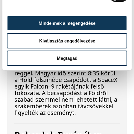
A Tisza-frakció kezdeményezte, hogy
a parlament jövő kedden válassza
meg az új köztársasági elnököt.
Mindennek a megengedése
Valami óriási csapódott a
Kiválasztás engedélyezése
Holdba ma reggel
Megtagad
Rendhagyó esemény zajlott le kedden
reggel. Magyar idő szerint 8:35 körül
a Hold felszínébe csapódott a SpaceX
egyik Falcon–9 rakétájának felső
fokozata. A becsapódást a Földről
szabad szemmel nem lehetett látni, a
szakemberek azonban távcsövekkel
figyelték az eseményt.