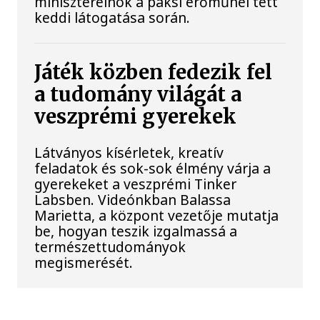
miniszterelnök a paksi erőműnél tett
keddi látogatása során.
Játék közben fedezik fel
a tudomány világát a
veszprémi gyerekek
Látványos kísérletek, kreatív
feladatok és sok-sok élmény várja a
gyerekeket a veszprémi Tinker
Labsben. Videónkban Balassa
Marietta, a központ vezetője mutatja
be, hogyan teszik izgalmassá a
természettudományok
megismerését.