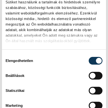
Sütiket használunk a tartalmak és hirdetések személyre
Mártha Imre, az MVM Zrt. egykori
szabásához, közösségi funkciók biztosításához,
vezérigazgatója ATV-n Rónai Egonnak
valamint weboldalforgalmunk elemzéséhez. Ezenkívül
adott interjújában vázolta fel a Paksi
közösségi média-, hirdető- és elemező partnereinkkel
Atomerőmű előtt álló példátlan
megosztjuk az Ön weboldalhasználatra vonatkozó
technológiai kihívásokat. A
adatait, akik kombinálhatják az adatokat más olyan
szakember, aki korábban éveken át
adatokkal, amelyeket Ön adott meg számukra vagy az
felelt a hazai energetikai
Ön által használt más szolgáltatásokból gyűjtöttek.
fejlesztésekért és a paksi blokkok
működéséért, arra figyelmeztet: az
erőmű olyan üzemállapotban van,
Hozzájárulás kiválasztása
amelyre eredetileg nem tervezték.
Elengedhetetlen
Beállítások
A Tisza-frakció
kezdeményezte, hogy
Statisztikai
jövő kedden legyen az
államfőválasztás
Marketing