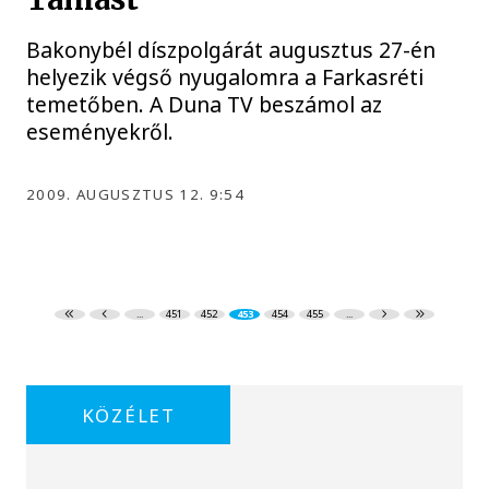
Bakonybél díszpolgárát augusztus 27-én
helyezik végső nyugalomra a Farkasréti
temetőben. A Duna TV beszámol az
eseményekről.
2009. AUGUSZTUS 12. 9:54
...
451
452
453
454
455
...
KÖZÉLET