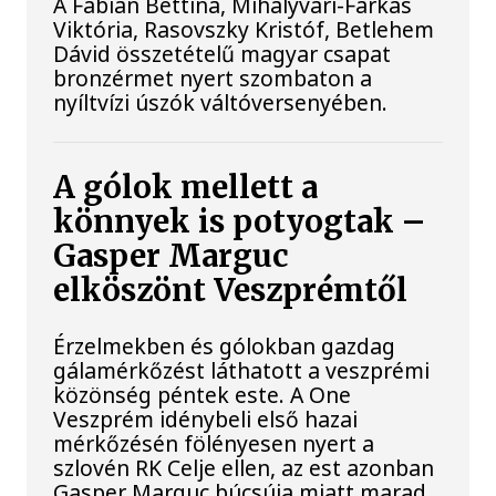
A Fábián Bettina, Mihályvári-Farkas
Viktória, Rasovszky Kristóf, Betlehem
Dávid összetételű magyar csapat
bronzérmet nyert szombaton a
nyíltvízi úszók váltóversenyében.
A gólok mellett a
könnyek is potyogtak –
Gasper Marguc
elköszönt Veszprémtől
Érzelmekben és gólokban gazdag
gálamérkőzést láthatott a veszprémi
közönség péntek este. A One
Veszprém idénybeli első hazai
mérkőzésén fölényesen nyert a
szlovén RK Celje ellen, az est azonban
Gasper Marguc búcsúja miatt marad