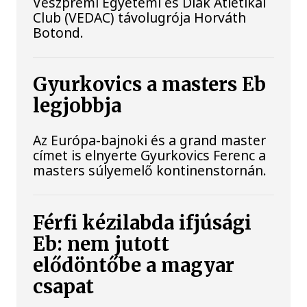
Veszprémi Egyetemi és Diák Atlétikai
Club (VEDAC) távolugrója Horváth
Botond.
Gyurkovics a masters Eb
legjobbja
Az Európa-bajnoki és a grand master
címet is elnyerte Gyurkovics Ferenc a
masters súlyemelő kontinenstornán.
Férfi kézilabda ifjúsági
Eb: nem jutott
elődöntőbe a magyar
csapat