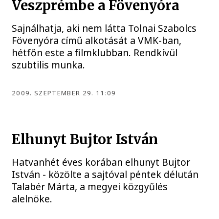
Veszprémbe a Fövenyóra
Sajnálhatja, aki nem látta Tolnai Szabolcs
Fövenyóra című alkotását a VMK-ban,
hétfőn este a filmklubban. Rendkívül
szubtilis munka.
2009. SZEPTEMBER 29. 11:09
Elhunyt Bujtor István
Hatvanhét éves korában elhunyt Bujtor
István - közölte a sajtóval péntek délután
Talabér Márta, a megyei közgyűlés
alelnöke.