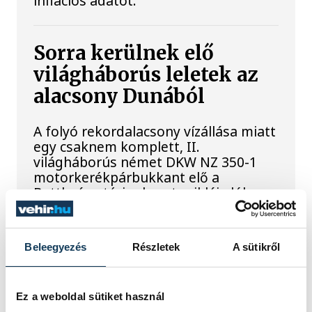
inflációs adatot.
Sorra kerülnek elő
világháborús leletek az
alacsony Dunából
A folyó rekordalacsony vízállása miatt
egy csaknem komplett, II.
világháborús német DKW NZ 350-1
motorkerékpárbukkant elő a
Batthyány téri rakpart sziklái alól,
máshol pedig egy közel féltonnás brit
akna került elő.
Beleegyezés
Részletek
A sütikről
Késéltánc a Dunán: Mi
történik, ha leáll Paks?
Ez a weboldal sütiket használ