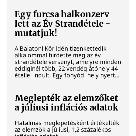
Egy furcsa halkonzerv
lett az Év Strandétele -
mutatjuk!
A Balatoni Kör idén tizenkettedik
alkalommal hirdette meg az év
strandétele versenyt, amelyre minden
eddiginél több, 22 vendéglátóhely 44
étellel indult. Egy fonyódi hely nyert...
Meglepték az elemzőket
a júliusi inflációs adatok
Hatalmas meglepetésként értékelték
az elemzők a júliusi, 1,2 százalékos