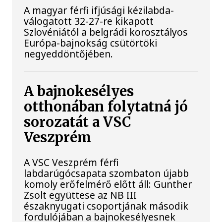
A magyar férfi ifjúsági kézilabda-
válogatott 32-27-re kikapott
Szlovéniától a belgrádi korosztályos
Európa-bajnokság csütörtöki
negyeddöntőjében.
A bajnokesélyes
otthonában folytatná jó
sorozatát a VSC
Veszprém
A VSC Veszprém férfi
labdarúgócsapata szombaton újabb
komoly erőfelmérő előtt áll: Gunther
Zsolt együttese az NB III
északnyugati csoportjának második
fordulójában a bajnokesélyesnek