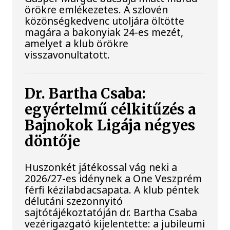
örökre emlékezetes. A szlovén
közönségkedvenc utoljára öltötte
magára a bakonyiak 24-es mezét,
amelyet a klub örökre
visszavonultatott.
Dr. Bartha Csaba:
egyértelmű célkitűzés a
Bajnokok Ligája négyes
döntője
Huszonkét játékossal vág neki a
2026/27-es idénynek a One Veszprém
férfi kézilabdacsapata. A klub péntek
délutáni szezonnyitó
sajtótájékoztatóján dr. Bartha Csaba
vezérigazgató kijelentette: a jubileumi