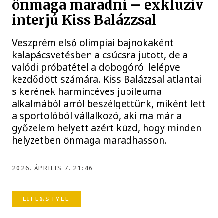
önmaga maradni – exkluzív
interjú Kiss Balázzsal
Veszprém első olimpiai bajnokaként
kalapácsvetésben a csúcsra jutott, de a
valódi próbatétel a dobogóról lelépve
kezdődött számára. Kiss Balázzsal atlantai
sikerének harmincéves jubileuma
alkalmából arról beszélgettünk, miként lett
a sportolóból vállalkozó, aki ma már a
győzelem helyett azért küzd, hogy minden
helyzetben önmaga maradhasson.
2026. ÁPRILIS 7. 21:46
LIFE&STYLE