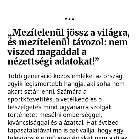
„Mezítelenül jössz a világra,
és mezítelenül távozol: nem
viszed magaddal a
nézettségi adatokat!”
Több generáció közös emléke, az ország
egyik legismertebb hangja, aki soha nem
akart sztár lenni. Számára a
sportközvetítés, a vetélkedő és a
beszélgetés mind ugyanarra szolgál:
történetet mesélni emberséggel,
kíváncsisággal és alázattal. Hat évtized
tapasztalatával ma is azt vallja, hogy egy
televíziós életmű igazi értékét nem a díjak