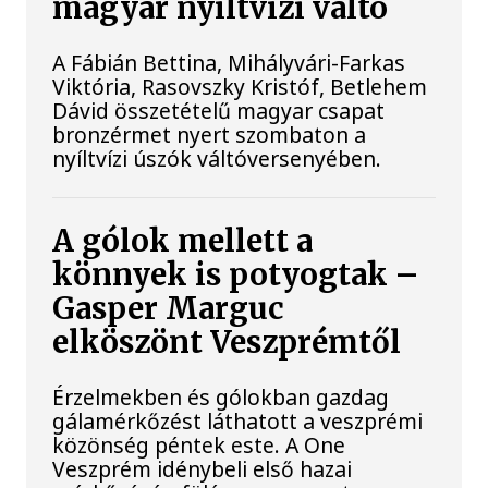
magyar nyíltvízi váltó
A Fábián Bettina, Mihályvári-Farkas
Viktória, Rasovszky Kristóf, Betlehem
Dávid összetételű magyar csapat
bronzérmet nyert szombaton a
nyíltvízi úszók váltóversenyében.
A gólok mellett a
könnyek is potyogtak –
Gasper Marguc
elköszönt Veszprémtől
Érzelmekben és gólokban gazdag
gálamérkőzést láthatott a veszprémi
közönség péntek este. A One
Veszprém idénybeli első hazai