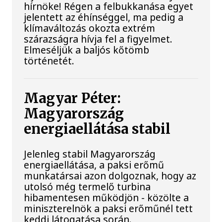
hírnöke! Régen a felbukkanása egyet
jelentett az éhínséggel, ma pedig a
klímaváltozás okozta extrém
szárazságra hívja fel a figyelmet.
Elmeséljük a baljós kőtömb
történetét.
Magyar Péter:
Magyarország
energiaellátása stabil
Jelenleg stabil Magyarország
energiaellátása, a paksi erőmű
munkatársai azon dolgoznak, hogy az
utolsó még termelő turbina
hibamentesen működjön - közölte a
miniszterelnök a paksi erőműnél tett
keddi látogatása során.