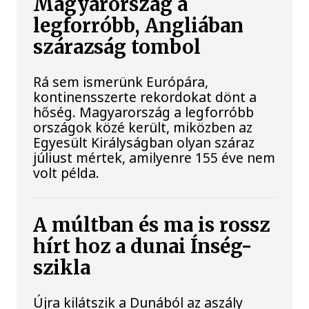
Magyarország a
legforróbb, Angliában
szárazság tombol
Rá sem ismerünk Európára,
kontinensszerte rekordokat dönt a
hőség. Magyarország a legforróbb
országok közé került, miközben az
Egyesült Királyságban olyan száraz
júliust mértek, amilyenre 155 éve nem
volt példa.
A múltban és ma is rossz
hírt hoz a dunai Ínség-
szikla
Újra kilátszik a Dunából az aszály