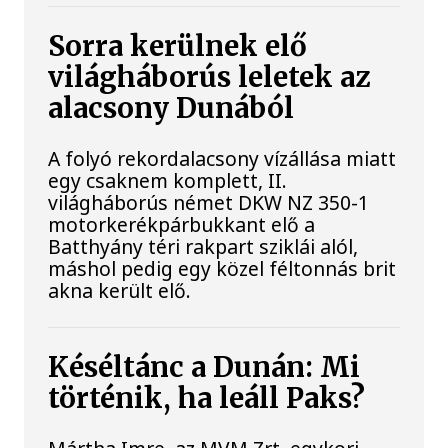
Sorra kerülnek elő
világháborús leletek az
alacsony Dunából
A folyó rekordalacsony vízállása miatt
egy csaknem komplett, II.
világháborús német DKW NZ 350-1
motorkerékpárbukkant elő a
Batthyány téri rakpart sziklái alól,
máshol pedig egy közel féltonnás brit
akna került elő.
Késéltánc a Dunán: Mi
történik, ha leáll Paks?