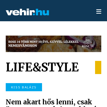
LIFE&STYLE
KISS BALÁZS
Nem akart hős lenni, csak