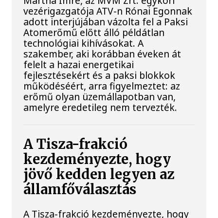
Mártha Imre, az MVM Zrt. egykori
vezérigazgatója ATV-n Rónai Egonnak
adott interjújában vázolta fel a Paksi
Atomerőmű előtt álló példátlan
technológiai kihívásokat. A
szakember, aki korábban éveken át
felelt a hazai energetikai
fejlesztésekért és a paksi blokkok
működéséért, arra figyelmeztet: az
erőmű olyan üzemállapotban van,
amelyre eredetileg nem tervezték.
A Tisza-frakció
kezdeményezte, hogy
jövő kedden legyen az
államfőválasztás
A Tisza-frakció kezdeményezte, hogy