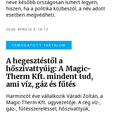
neve később országosan ismert legyen,
hiszen, ha a politika közbeszól, a név adott
esetben megvédheti.
2026. ÁPRILIS 2. 16:12
TÁMOGATOTT TARTALOM
A hegesztéstől a
hőszivattyúig: A Magic-
Therm Kft. mindent tud,
ami víz, gáz és fűtés
Harmincöt éve vállalkozik Váradi Zoltán, a
Magic-Therm Kft. ügyvezetője. A cég víz-,
gáz-, fűtésszereléssel, hőszivattyúk,