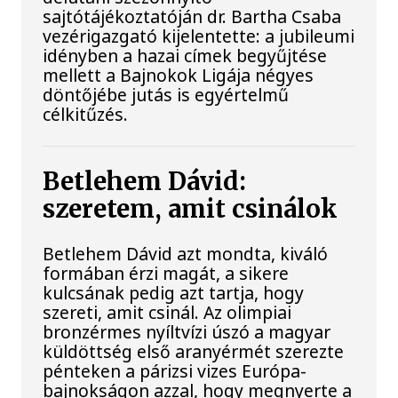
sajtótájékoztatóján dr. Bartha Csaba
vezérigazgató kijelentette: a jubileumi
idényben a hazai címek begyűjtése
mellett a Bajnokok Ligája négyes
döntőjébe jutás is egyértelmű
célkitűzés.
Betlehem Dávid:
szeretem, amit csinálok
Betlehem Dávid azt mondta, kiváló
formában érzi magát, a sikere
kulcsának pedig azt tartja, hogy
szereti, amit csinál. Az olimpiai
bronzérmes nyíltvízi úszó a magyar
küldöttség első aranyérmét szerezte
pénteken a párizsi vizes Európa-
bajnokságon azzal, hogy megnyerte a