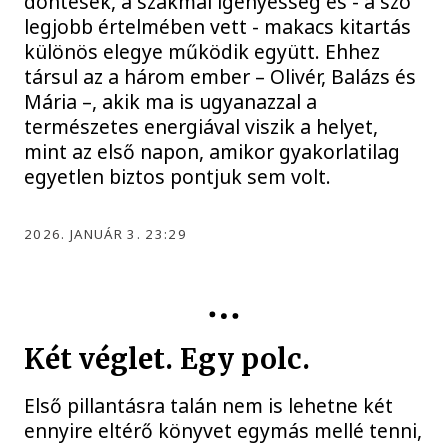
döntések, a szakmai igényesség és - a szó
legjobb értelmében vett - makacs kitartás
különös elegye működik együtt. Ehhez
társul az a három ember – Olivér, Balázs és
Mária –, akik ma is ugyanazzal a
természetes energiával viszik a helyet,
mint az első napon, amikor gyakorlatilag
egyetlen biztos pontjuk sem volt.
2026. JANUÁR 3. 23:29
Két véglet. Egy polc.
Első pillantásra talán nem is lehetne két
ennyire eltérő könyvet egymás mellé tenni,