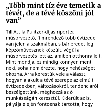
„Több mint tíz éve temetik a
tévét, de a tévé köszöni jól
van”
Till Attila Pulitzer-díjas riporter,
műsorvezető, filmrendező több évtizede
van jelen a szakmában, s bár eredetileg
képzőművésznek készült, végül a
műsorvezetés lett az, amiben otthonra lelt.
Mint mondja, ez mindig könnyen ment
neki, soha nem érezte, hogy nehézséget
okozna. Arra kerestük vele a választ,
hogyan alakult a tévé szerepe az elmúlt
évtizedekben; változásokról, tendenciáról
beszélgettünk, méghozzá az ő
munkásságán keresztül. Kiderült az is,
pályája elején fontosnak tartotta, hogy