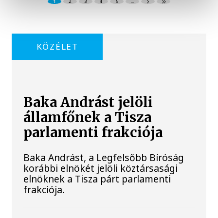
1
2
3
4
5
...
KÖZÉLET
Baka Andrást jelöli
államfőnek a Tisza
parlamenti frakciója
Baka Andrást, a Legfelsőbb Bíróság
korábbi elnökét jelöli köztársasági
elnöknek a Tisza párt parlamenti
frakciója.