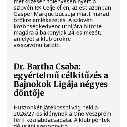
mérkőzésén fölényesen nyert a
szlovén RK Celje ellen, az est azonban
Gasper Marguc búcsúja miatt marad
örökre emlékezetes. A szlovén
közönségkedvenc utoljára öltötte
magára a bakonyiak 24-es mezét,
amelyet a klub örökre
visszavonultatott.
Dr. Bartha Csaba:
egyértelmű célkitűzés a
Bajnokok Ligája négyes
döntője
Huszonkét játékossal vág neki a
2026/27-es idénynek a One Veszprém
férfi kézilabdacsapata. A klub péntek
délutáni szezonnyitó