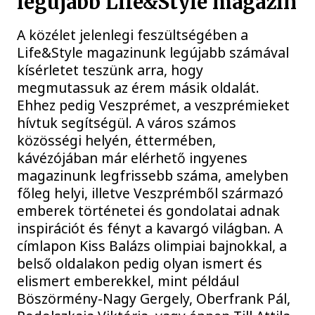
legújabb Life&Style magazin
A közélet jelenlegi feszültségében a
Life&Style magazinunk legújabb számával
kísérletet teszünk arra, hogy
megmutassuk az érem másik oldalát.
Ehhez pedig Veszprémet, a veszprémieket
hívtuk segítségül. A város számos
közösségi helyén, éttermében,
kávézójában már elérhető ingyenes
magazinunk legfrissebb száma, amelyben
főleg helyi, illetve Veszprémből származó
emberek történetei és gondolatai adnak
inspirációt és fényt a kavargó világban. A
címlapon Kiss Balázs olimpiai bajnokkal, a
belső oldalakon pedig olyan ismert és
elismert emberekkel, mint például
Böszörmény-Nagy Gergely, Oberfrank Pál,