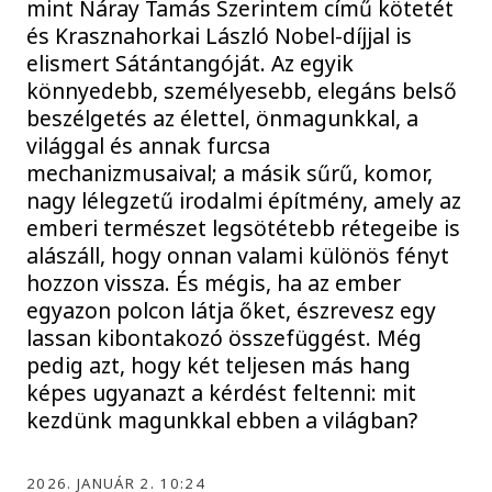
mint Náray Tamás Szerintem című kötetét
és Krasznahorkai László Nobel-díjjal is
elismert Sátántangóját. Az egyik
könnyedebb, személyesebb, elegáns belső
beszélgetés az élettel, önmagunkkal, a
világgal és annak furcsa
mechanizmusaival; a másik sűrű, komor,
nagy lélegzetű irodalmi építmény, amely az
emberi természet legsötétebb rétegeibe is
alászáll, hogy onnan valami különös fényt
hozzon vissza. És mégis, ha az ember
egyazon polcon látja őket, észrevesz egy
lassan kibontakozó összefüggést. Még
pedig azt, hogy két teljesen más hang
képes ugyanazt a kérdést feltenni: mit
kezdünk magunkkal ebben a világban?
2026. JANUÁR 2. 10:24