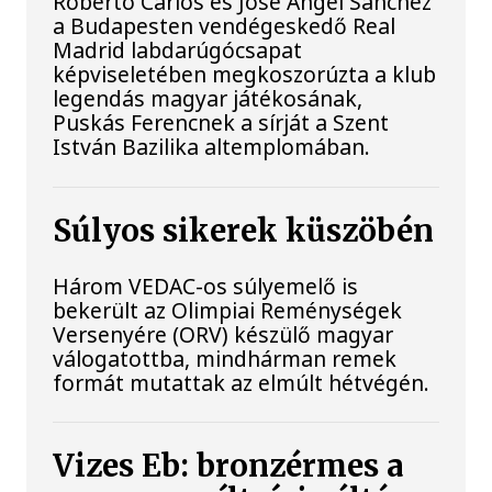
Roberto Carlos és José Ángel Sánchez
a Budapesten vendégeskedő Real
Madrid labdarúgócsapat
képviseletében megkoszorúzta a klub
legendás magyar játékosának,
Puskás Ferencnek a sírját a Szent
István Bazilika altemplomában.
Súlyos sikerek küszöbén
Három VEDAC-os súlyemelő is
bekerült az Olimpiai Reménységek
Versenyére (ORV) készülő magyar
válogatottba, mindhárman remek
formát mutattak az elmúlt hétvégén.
Vizes Eb: bronzérmes a