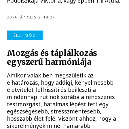
Podolszkaja Viktória, vagy éppen Till Attila.
2026. ÁPRILIS 2. 18:27
ÉLETMÓD
Mozgás és táplálkozás
egyszerű harmóniája
Amikor valakiben megszületik az
elhatározás, hogy addigi, kényelmesebb
életvitelét felfrissíti és beilleszti a
mindennapi rutinok sorába a rendszeres
testmozgást, hatalmas lépést tett egy
egészségesebb, stresszmentesebb,
hosszabb élet felé. Viszont ahhoz, hogy a
sikerélmények minél hamarabb