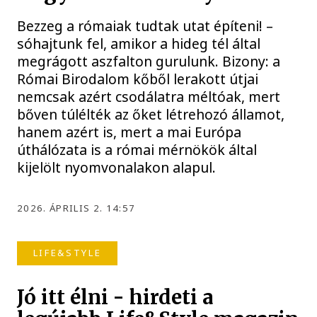
Bezzeg a rómaiak tudtak utat építeni! –
sóhajtunk fel, amikor a hideg tél által
megrágott aszfalton gurulunk. Bizony: a
Római Birodalom kőből lerakott útjai
nemcsak azért csodálatra méltóak, mert
bőven túlélték az őket létrehozó államot,
hanem azért is, mert a mai Európa
úthálózata is a római mérnökök által
kijelölt nyomvonalakon alapul.
2026. ÁPRILIS 2. 14:57
LIFE&STYLE
Jó itt élni - hirdeti a