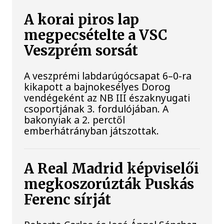
A korai piros lap
megpecsételte a VSC
Veszprém sorsát
A veszprémi labdarúgócsapat 6–0-ra
kikapott a bajnokesélyes Dorog
vendégeként az NB III északnyugati
csoportjának 3. fordulójában. A
bakonyiak a 2. perctől
emberhátrányban játszottak.
A Real Madrid képviselői
megkoszorúzták Puskás
Ferenc sírját