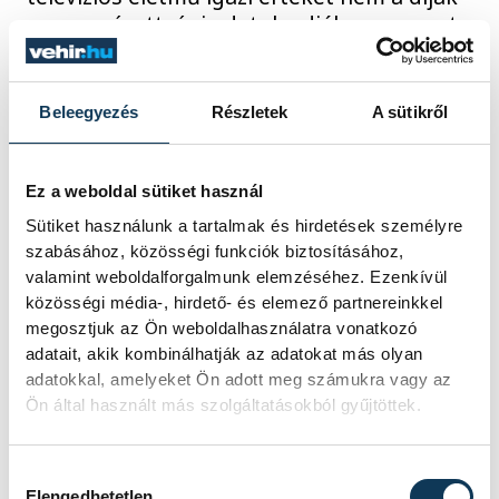
vagy a nézettségi adatok adják meg, mert
számára az a fontos, milyen emberként
élte meg a pályát és mennyi örömöt tudott
átadni másoknak. Interjú Gundel Takács
Beleegyezés
Részletek
A sütikről
Gábor televíziós műsorvezetővel.
Ez a weboldal sütiket használ
2025. DECEMBER 26. 9:47
Sütiket használunk a tartalmak és hirdetések személyre
szabásához, közösségi funkciók biztosításához,
valamint weboldalforgalmunk elemzéséhez. Ezenkívül
közösségi média-, hirdető- és elemező partnereinkkel
megosztjuk az Ön weboldalhasználatra vonatkozó
Karácsonyi klasszikusok,
adatait, akik kombinálhatják az adatokat más olyan
csak könnyebben
adatokkal, amelyeket Ön adott meg számukra vagy az
Ön által használt más szolgáltatásokból gyűjtöttek.
A karácsony lényege nem az evésben van,
sokkal inkább szeretteinkkel való meghitt
Hozzájárulás kiválasztása
együttlétben, mégis az asztal bősége évről
Elengedhetetlen