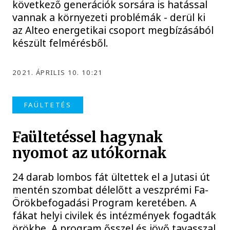
következő generációk sorsára is hatással
vannak a környezeti problémák - derül ki
az Alteo energetikai csoport megbízásából
készült felmérésből.
2021. ÁPRILIS 10. 10:21
FAÜLTETÉS
Faültetéssel hagynak
nyomot az utókornak
24 darab lombos fát ültettek el a Jutasi út
mentén szombat délelőtt a veszprémi Fa-
Örökbefogadási Program keretében. A
fákat helyi civilek és intézmények fogadták
örökbe. A program ősszel és jövő tavasszal