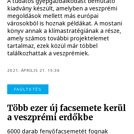
A tudatos gyepgazdálkodást bemutató
kiadvány készült, amelyben a veszprémi
megoldások mellett más európai
városokból is hoznak példákat. A mostani
könyv annak a klímastratégiának a része,
amely számos további projektelemet
tartalmaz, ezek közül már többel
találkozhattak a veszprémiek.
2021. ÁPRILIS 21. 15:36
FAÜLTETÉS
Több ezer új facsemete kerül
a veszprémi erdőkbe
6000 darab fenyőfacsemetét fognak