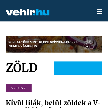
ZÖLD
V-BUSZ
Kívül lilák, belül zöldek a V-