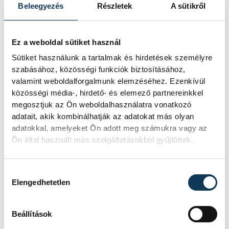
Beleegyezés
Részletek
A sütikről
1
2
3
4
5
Ez a weboldal sütiket használ
Sütiket használunk a tartalmak és hirdetések személyre
KÖZÉLET
szabásához, közösségi funkciók biztosításához,
valamint weboldalforgalmunk elemzéséhez. Ezenkívül
közösségi média-, hirdető- és elemező partnereinkkel
megosztjuk az Ön weboldalhasználatra vonatkozó
adatait, akik kombinálhatják az adatokat más olyan
A Tisza-frakció
adatokkal, amelyeket Ön adott meg számukra vagy az
kezdeményezte, hogy
Ön által használt más szolgáltatásokból gyűjtöttek.
jövő kedden legyen az
államfőválasztás
Hozzájárulás kiválasztása
Elengedhetetlen
A Tisza-frakció kezdeményezte, hogy
a parlament jövő kedden válassza
Beállítások
meg az új köztársasági elnököt.