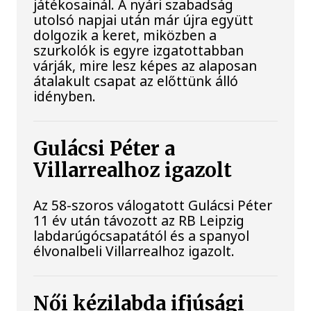
játékosainál. A nyári szabadság
utolsó napjai után már újra együtt
dolgozik a keret, miközben a
szurkolók is egyre izgatottabban
várják, mire lesz képes az alaposan
átalakult csapat az előttünk álló
idényben.
Gulácsi Péter a
Villarrealhoz igazolt
Az 58-szoros válogatott Gulácsi Péter
11 év után távozott az RB Leipzig
labdarúgócsapatától és a spanyol
élvonalbeli Villarrealhoz igazolt.
Női kézilabda ifjúsági