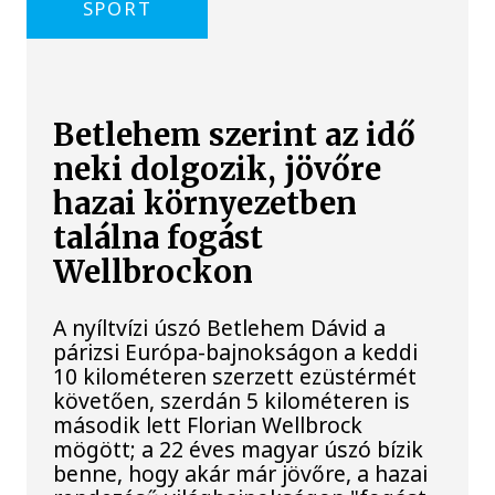
SPORT
Betlehem szerint az idő
neki dolgozik, jövőre
hazai környezetben
találna fogást
Wellbrockon
A nyíltvízi úszó Betlehem Dávid a
párizsi Európa-bajnokságon a keddi
10 kilométeren szerzett ezüstérmét
követően, szerdán 5 kilométeren is
második lett Florian Wellbrock
mögött; a 22 éves magyar úszó bízik
benne, hogy akár már jövőre, a hazai