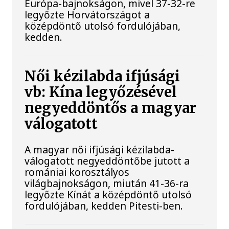
Európa-bajnokságon, mivel 37-32-re
legyőzte Horvátországot a
középdöntő utolsó fordulójában,
kedden.
Női kézilabda ifjúsági
vb: Kína legyőzésével
negyeddöntős a magyar
válogatott
A magyar női ifjúsági kézilabda-
válogatott negyeddöntőbe jutott a
romániai korosztályos
világbajnokságon, miután 41-36-ra
legyőzte Kínát a középdöntő utolsó
fordulójában, kedden Pitesti-ben.