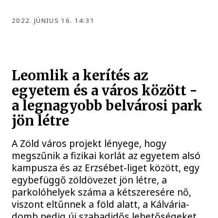
2022. JÚNIUS 16. 14:31
Leomlik a kerítés az
egyetem és a város között -
a legnagyobb belvárosi park
jön létre
A Zöld város projekt lényege, hogy
megszűnik a fizikai korlát az egyetem alsó
kampusza és az Erzsébet-liget között, egy
egybefüggő zöldövezet jön létre, a
parkolóhelyek száma a kétszeresére nő,
viszont eltűnnek a föld alatt, a Kálvária-
domb pedig új szabadidős lehetőségeket