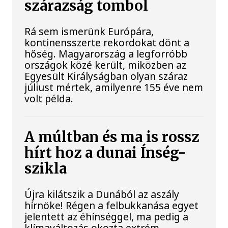
szárazság tombol
Rá sem ismerünk Európára,
kontinensszerte rekordokat dönt a
hőség. Magyarország a legforróbb
országok közé került, miközben az
Egyesült Királyságban olyan száraz
júliust mértek, amilyenre 155 éve nem
volt példa.
A múltban és ma is rossz
hírt hoz a dunai Ínség-
szikla
Újra kilátszik a Dunából az aszály
hírnöke! Régen a felbukkanása egyet
jelentett az éhínséggel, ma pedig a
klímaváltozás okozta extrém