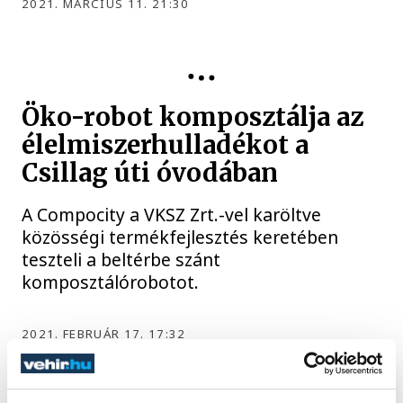
2021. MÁRCIUS 11. 21:30
COMPOCITY
Öko-robot komposztálja az
élelmiszerhulladékot a
Csillag úti óvodában
A Compocity a VKSZ Zrt.-vel karöltve
közösségi termékfejlesztés keretében
teszteli a beltérbe szánt
komposztálórobotot.
2021. FEBRUÁR 17. 17:32