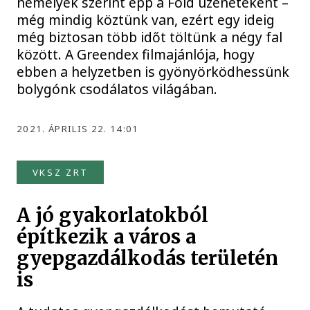
némelyek szerint épp a Föld üzeneteként –
még mindig köztünk van, ezért egy ideig
még biztosan több időt töltünk a négy fal
között. A Greendex filmajánlója, hogy
ebben a helyzetben is gyönyörködhessünk
bolygónk csodálatos világában.
2021. ÁPRILIS 22. 14:01
VKSZ ZRT
A jó gyakorlatokból
építkezik a város a
gyepgazdálkodás területén
is