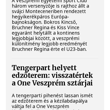
A Veszprémi Egyetemi Sport Club
három versenyzője is rajthoz állt a
svájci Monteceneriben rendezett
hegyikerékpáros Európa-
bajnokságon. Bokros Kincső,
Bruchner Regina és Kiss Vince
egyaránt helytállt a kontinens
legjobbjai között, a veszprémi
különítmény legjobb eredményét
Bruchner Regina érte el U23-ban.
Tengerpart helyett
edzőterem: visszatértek
a One Veszprém sztárjai
A tengerparti pihenést lassan ismét
az edzőterem és a kézilabdapálya
váltja fel a One Veszprém