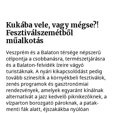
Kukába vele, vagy mégse?!
Fesztiválszemétből
műalkotás
Veszprém és a Balaton térsége népszerű
célpontja a csobbanásra, természetjárásra
és a Balaton-felvidék ízeire vágyó
turistáknak. A nyári kikapcsolódást pedig
tovább színesítik a környékbeli fesztiválok,
zenés programok és gasztronómiai
rendezvények, amelyek egyaránt kínálnak
alternatívát a jazz kedvelő piknikezőknek, a
vízparton borozgató pároknak, a patak-
menti fák alatt, éjszakákba nyúlóan