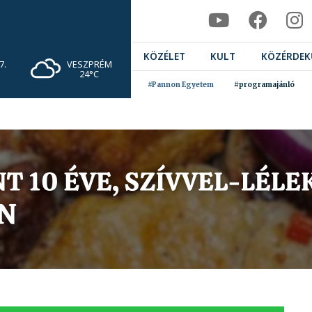
KÖZÉLET
KULT
KÖZÉRDEK
VESZPRÉM
7.
24°C
#Pannon Egyetem
#programajánló