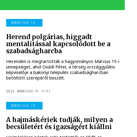
MÁRCIUS 15.
Herend polgárias, higgadt
mentalitással kapcsolódott be a
szabadságharcba
Herenden is megtartották a hagyományos Március 15-i
ünnepséget, ahol Ovádi Péter, a térség országgyűlési
képviselője a bakonyi település szabadságharcban
betöltött szerepéről beszélt.
2022. MÁRCIUS 15. 17:51
MÁRCIUS 15.
A hajmáskériek tudják, milyen a
becsületért és igazságért kiállni