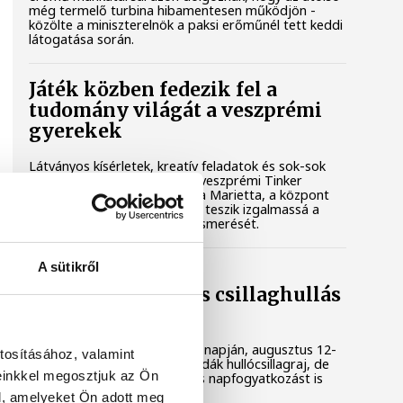
még termelő turbina hibamentesen működjön -
közölte a miniszterelnök a paksi erőműnél tett keddi
látogatása során.
Játék közben fedezik fel a
tudomány világát a veszprémi
gyerekek
Látványos kísérletek, kreatív feladatok és sok-sok
élmény várja a gyerekeket a veszprémi Tinker
Labsben. Videónkban Balassa Marietta, a központ
vezetője mutatja be, hogyan teszik izgalmassá a
természettudományok megismerését.
A sütikről
Augusztus 12-én
napfogyatkozás és csillaghullás
is vár ránk
Az év legsűrűbb csillagászati napján, augusztus 12-
tosításához, valamint
én éjjel tetőzik majd a Perseidák hullócsillagraj, de
einkkel megosztjuk az Ön
ugyanezen a napon részleges napfogyatkozást is
meg lehet majd figyelni.
l, amelyeket Ön adott meg