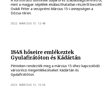
A sorsfordító döntések súlyáról és szabadságszeretetről,
mint a magyar néplélek elválaszthatatlan részéről beszélt
Ovádi Péter a veszprémi Március 15-i ünnepségen a
Dózsa-téren.
2022. MÁRCIUS 15. 12:48
1848 hőseire emlékeztek
Gyulafirátóton és Kádártán
Pénteken rendezték meg a március 15-éhez kapcsolódó
városrészi megemlékezéseket Kádártán és
Gyulafirátóton.
2022. MÁRCIUS 12. 15:50