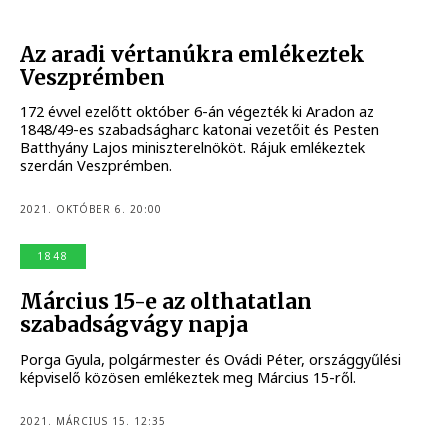
Az aradi vértanúkra emlékeztek
Veszprémben
172 évvel ezelőtt október 6-án végezték ki Aradon az
1848/49-es szabadságharc katonai vezetőit és Pesten
Batthyány Lajos miniszterelnököt. Rájuk emlékeztek
szerdán Veszprémben.
2021. OKTÓBER 6. 20:00
1848
Március 15-e az olthatatlan
szabadságvágy napja
Porga Gyula, polgármester és Ovádi Péter, országgyűlési
képviselő közösen emlékeztek meg Március 15-ről.
2021. MÁRCIUS 15. 12:35