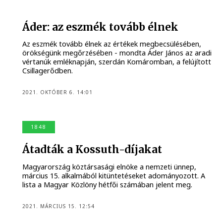
Áder: az eszmék tovább élnek
Az eszmék tovább élnek az értékek megbecsülésében,
örökségünk megőrzésében - mondta Áder János az aradi
vértanúk emléknapján, szerdán Komáromban, a felújított
Csillagerődben.
2021. OKTÓBER 6. 14:01
1848
Átadták a Kossuth-díjakat
Magyarország köztársasági elnöke a nemzeti ünnep,
március 15. alkalmából kitüntetéseket adományozott. A
lista a Magyar Közlöny hétfői számában jelent meg.
2021. MÁRCIUS 15. 12:54