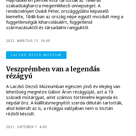
Hajmáskéren péntek este tartották az 1848-as
szabadságharcra megemlékező ünnepséget. A
rendezvényen Ovádi Péter, országgyűlési képviselő
kiemelte, 1848-ban az ország népe együtt mozdult meg a
függetlenségük kiharcolásáért, függetlenül
származásuktól és társadalmi rangjuktól.
2022. MÁRCIUS 13. 16:00
LACZKÓ DEZSŐ MÚZEUM
Veszprémben van a legendás
rézágyú
A Laczkó Dezső Múzeumban egészen jövő év elejéig van
lehetőség megnézni Gábor Áron rézágyúját, azt a 19.
századi műtárgyat, amit számos történelmi legenda és
népdal őriz. A kiállításmegnyitót szerda délután tartották,
ahol kiderült az is, a rézágyú valójában nem is tisztán
rézből készült.
2021. OKTÓBER 7. 4:00