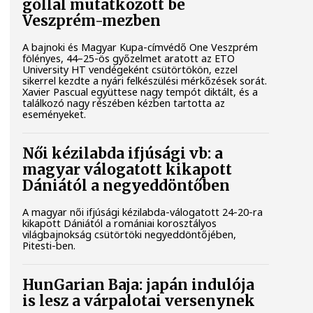
góllal mutatkozott be
Veszprém-mezben
A bajnoki és Magyar Kupa-címvédő One Veszprém
fölényes, 44–25-ös győzelmet aratott az ETO
University HT vendégeként csütörtökön, ezzel
sikerrel kezdte a nyári felkészülési mérkőzések sorát.
Xavier Pascual együttese nagy tempót diktált, és a
találkozó nagy részében kézben tartotta az
eseményeket.
Női kézilabda ifjúsági vb: a
magyar válogatott kikapott
Dániától a negyeddöntőben
A magyar női ifjúsági kézilabda-válogatott 24-20-ra
kikapott Dániától a romániai korosztályos
világbajnokság csütörtöki negyeddöntőjében,
Pitesti-ben.
HunGarian Baja: japán indulója
is lesz a várpalotai versenynek