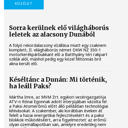
KÖZÉLET
Sorra kerülnek elő világháborús
leletek az alacsony Dunából
A folyó rekordalacsony vízállása miatt egy csaknem
komplett, II. világháborús német DKW NZ 350-1
motorkerékpárbukkant elő a Batthyány téri rakpart
sziklái alól, máshol pedig egy közel féltonnás brit
akna került elő.
Késéltánc a Dunán: Mi történik,
ha leáll Paks?
Mártha Imre, az MVM Zrt. egykori vezérigazgatója
ATV-n Rónai Egonnak adott interjújában vázolta fel
a Paksi Atomerőmű előtt álló példátlan technológiai
kihívásokat. A szakember, aki korábban éveken át
felelt a hazai energetikai fejlesztésekért és a paksi
blokkok működéséért, arra figyelmeztet: az erőmű
olyan üzemállapotban van, amelyre eredetileg nem