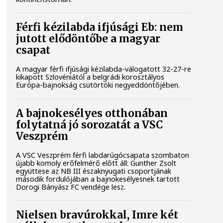
Férfi kézilabda ifjúsági Eb: nem
jutott elődöntőbe a magyar
csapat
A magyar férfi ifjúsági kézilabda-válogatott 32-27-re
kikapott Szlovéniától a belgrádi korosztályos
Európa-bajnokság csütörtöki negyeddöntőjében.
A bajnokesélyes otthonában
folytatná jó sorozatát a VSC
Veszprém
A VSC Veszprém férfi labdarúgócsapata szombaton
újabb komoly erőfelmérő előtt áll: Gunther Zsolt
együttese az NB III északnyugati csoportjának
második fordulójában a bajnokesélyesnek tartott
Dorogi Bányász FC vendége lesz.
Nielsen bravúrokkal, Imre két