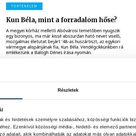
TÖRTÉNELEM
Kun Béla, mint a forradalom hőse?
A megyei kórház melletti Alsóvárosi temetőben nyugszik
egy bizonyos, ma már kissé abszurdan ható nevet viselő,
mozgalmas életutat bejárt ’48-as huszártiszt, az egykori
vármegye alispánjának fia, Kun Béla. Vendégcikkünkben rá
emlékezünk a Balogh Dénes írása nyomán.
2021. MÁRCIUS 15. 14:07
Részletek
TÖRTÉNELEM
ál
Az 1848/49-es szabadságharc
eseményei Veszprémben egy
mak és hirdetések személyre szabásához, közösségi funkciók biz
borbélymester emlékeiből
hez. Ezenkívül közösségi média-, hirdető- és elemező partner
zó adatait, akik kombinálhatják az adatokat más olyan adatokka