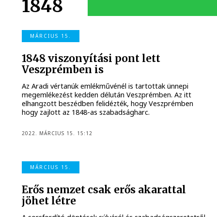
1848
MÁRCIUS 15.
1848 viszonyítási pont lett
Veszprémben is
Az Aradi vértanúk emlékművénél is tartottak ünnepi
megemlékezést kedden délután Veszprémben. Az itt
elhangzott beszédben felidézték, hogy Veszprémben
hogy zajlott az 1848-as szabadságharc.
2022. MÁRCIUS 15. 15:12
MÁRCIUS 15.
Erős nemzet csak erős akarattal
jöhet létre