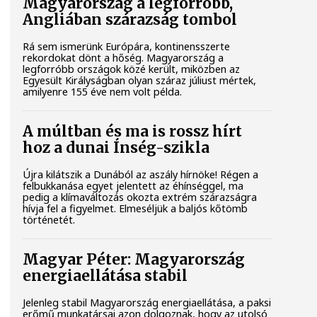
Magyarország a legforróbb,
Angliában szárazság tombol
Rá sem ismerünk Európára, kontinensszerte
rekordokat dönt a hőség. Magyarország a
legforróbb országok közé került, miközben az
Egyesült Királyságban olyan száraz júliust mértek,
amilyenre 155 éve nem volt példa.
A múltban és ma is rossz hírt
hoz a dunai Ínség-szikla
Újra kilátszik a Dunából az aszály hírnöke! Régen a
felbukkanása egyet jelentett az éhínséggel, ma
pedig a klímaváltozás okozta extrém szárazságra
hívja fel a figyelmet. Elmeséljük a baljós kőtömb
történetét.
Magyar Péter: Magyarország
energiaellátása stabil
Jelenleg stabil Magyarország energiaellátása, a paksi
erőmű munkatársai azon dolgoznak, hogy az utolsó