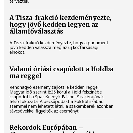
tervezték.
A Tisza-frakció kezdeményezte,
hogy jövő kedden legyen az
államfőválasztás
A Tisza-frakció kezdeményezte, hogy a parlament
jövő kedden válassza meg az új köztársasági
elnököt.
Valami óriási csapódott a Holdba
ma reggel
Rendhagyó esemény zajlott le kedden reggel.
Magyar idő szerint 8:35 körül a Hold felszínébe
csapódott a SpaceX egyik Falcon–9 rakétájának
felső fokozata. A becsapódást a Földről szabad
szemmel nem lehetett látni, a szakemberek azonban
távcsövekkel figyelték az eseményt.
Rekordok Európában –