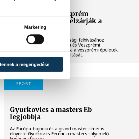
Lekapcsolják Veszprém
díszkivilágítását, elzárják a
szökőkutakat
Marketing
A kormány energiatakarékossági felhívásához
csatlakozva Veszprém városa és Veszprémi
Főegyházmegye is lekapcsolta a veszprémi épületek
és nevezetességek díszkivilágítását.
dennek a megengedése
SPORT
Gyurkovics a masters Eb
legjobbja
Az Európa-bajnoki és a grand master címet is
elnyerte Gyurkovics Ferenc a masters súlyemelő
kontinenstornán.