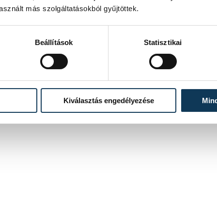
Bár véres harcok nem dúltak az 1848/49-es
sznált más szolgáltatásokból gyűjtöttek.
szabadságharcban Veszprémben, a polgárosodás
hajnalán álló város így is nagy figyelemmel követte a
monarchiában dúló eseményeket. Korabeli leírásokból is
szemezgettünk, miközben megelevenedik előttünk a
Beállítások
Statisztikai
császári sóházról levert osztrák címer képe.
2021. MÁRCIUS 14. 11:25
Kiválasztás engedélyezése
Min
3
4
5