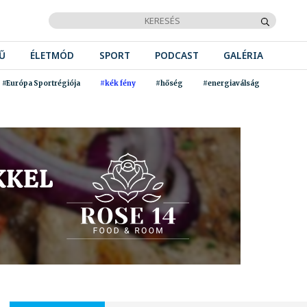
Ű
ÉLETMÓD
SPORT
PODCAST
GALÉRIA
#Európa Sportrégiója
#kék fény
#hőség
#energiaválság