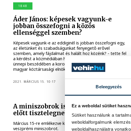
1848
Áder János: képesek vagyunk-e
jobban összefogni a közös
ellenséggel szemben?
Képesek vagyunk-e az eddiginél is jobban összefogni egy,
az életünket és szabadságunkat fenyegető erővel
szemben, amely fájdalmat és halált hoz közénk? - tette fel
a kérdést a közmédiában hétfőn sugárzott március 15-ei
ünnepi beszédében a koronavírus-járványra utalva a
magyar köztársasági elnök.
2021. MÁRCIUS 15. 10:17
Beleegyezés
A miniszobrok is a márciusi ifjak
Ez a weboldal sütiket haszn
előtt tisztelegnek
Sütiket használunk a tartal
weboldalforgalmunk elemzésé
Március 15-re emlékezve kokárda díszíti a három
veszprémi miniszobrot.
weboldalhasználatra vonatko