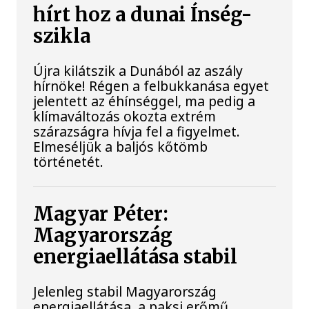
hírt hoz a dunai Ínség-
szikla
Újra kilátszik a Dunából az aszály
hírnöke! Régen a felbukkanása egyet
jelentett az éhínséggel, ma pedig a
klímaváltozás okozta extrém
szárazságra hívja fel a figyelmet.
Elmeséljük a baljós kőtömb
történetét.
Magyar Péter:
Magyarország
energiaellátása stabil
Jelenleg stabil Magyarország
energiaellátása, a paksi erőmű