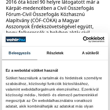
2016 óta közel 90 helyre látogatott már a
Kárpát-medencében a Civil Összefogás
Fórum-Civil Összefogás Közhasznú
Alapítvány (CÖF-CÖKA) a Magyar
Asszonyok Érdekszövetségével együtt,
hogy felkeressék a helyben aktív civil
szervezeteket, vagy éppen
nagycsaládosokat és speciális
lekvárkészítő gépet adományozzanak
Beleegyezés
Részletek
A sütikről
nekik.
Ez a weboldal sütiket használ
2023. MÁRCIUS 9. 14:19
Sütiket használunk a tartalmak és hirdetések személyre
szabásához, közösségi funkciók biztosításához,
valamint weboldalforgalmunk elemzéséhez. Ezenkívül
közösségi média-, hirdető- és elemező partnereinkkel
1
2
3
4
megosztjuk az Ön weboldalhasználatra vonatkozó
adatait, akik kombinálhatják az adatokat más olyan