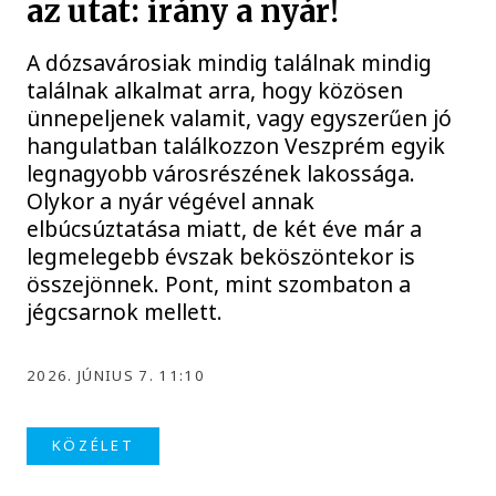
az utat: irány a nyár!
A dózsavárosiak mindig találnak mindig
találnak alkalmat arra, hogy közösen
ünnepeljenek valamit, vagy egyszerűen jó
hangulatban találkozzon Veszprém egyik
legnagyobb városrészének lakossága.
Olykor a nyár végével annak
elbúcsúztatása miatt, de két éve már a
legmelegebb évszak beköszöntekor is
összejönnek. Pont, mint szombaton a
jégcsarnok mellett.
2026. JÚNIUS 7. 11:10
KÖZÉLET