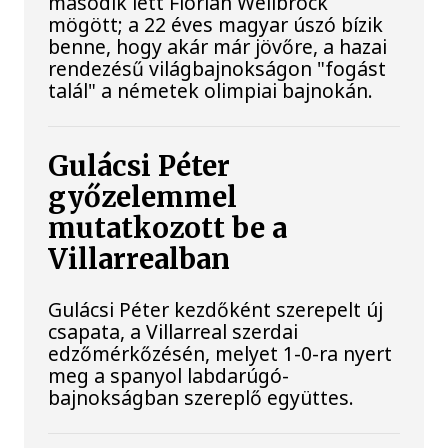
második lett Florian Wellbrock
mögött; a 22 éves magyar úszó bízik
benne, hogy akár már jövőre, a hazai
rendezésű világbajnokságon "fogást
talál" a németek olimpiai bajnokán.
Gulácsi Péter
győzelemmel
mutatkozott be a
Villarrealban
Gulácsi Péter kezdőként szerepelt új
csapata, a Villarreal szerdai
edzőmérkőzésén, melyet 1-0-ra nyert
meg a spanyol labdarúgó-
bajnokságban szereplő együttes.