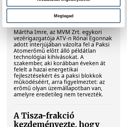
Késéltánc a Dunán: Mi
történik, ha leáll Paks?
Megtagad
Mártha Imre, az MVM Zrt. egykori
vezérigazgatója ATV-n Rónai Egonnak
adott interjújában vázolta fel a Paksi
Atomerőmű előtt álló példátlan
technológiai kihívásokat. A
szakember, aki korábban éveken át
felelt a hazai energetikai
fejlesztésekért és a paksi blokkok
működéséért, arra figyelmeztet: az
erőmű olyan üzemállapotban van,
amelyre eredetileg nem tervezték.
A Tisza-frakció
kezdeményezte, hogy