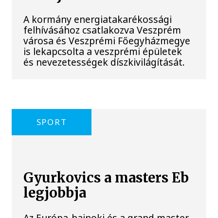
A kormány energiatakarékossági
felhívásához csatlakozva Veszprém
városa és Veszprémi Főegyházmegye
is lekapcsolta a veszprémi épületek
és nevezetességek díszkivilágítását.
SPORT
Gyurkovics a masters Eb
legjobbja
Az Európa-bajnoki és a grand master