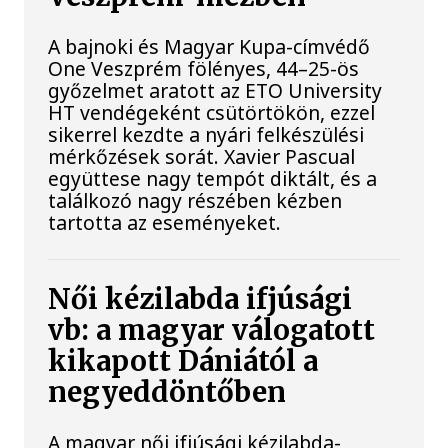
A bajnoki és Magyar Kupa-címvédő
One Veszprém fölényes, 44–25-ös
győzelmet aratott az ETO University
HT vendégeként csütörtökön, ezzel
sikerrel kezdte a nyári felkészülési
mérkőzések sorát. Xavier Pascual
együttese nagy tempót diktált, és a
találkozó nagy részében kézben
tartotta az eseményeket.
Női kézilabda ifjúsági
vb: a magyar válogatott
kikapott Dániától a
negyeddöntőben
A magyar női ifjúsági kézilabda-