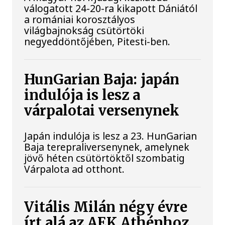
válogatott 24-20-ra kikapott Dániától
a romániai korosztályos
világbajnokság csütörtöki
negyeddöntőjében, Pitesti-ben.
HunGarian Baja: japán
indulója is lesz a
várpalotai versenynek
Japán indulója is lesz a 23. HunGarian
Baja terepraliversenynek, amelynek
jövő héten csütörtöktől szombatig
Várpalota ad otthont.
Vitális Milán négy évre
írt alá az AEK Athénhoz