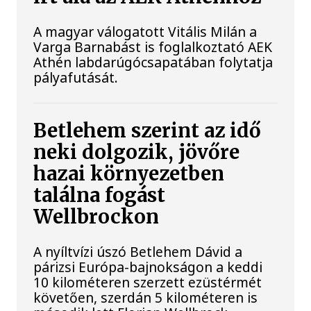
A magyar válogatott Vitális Milán a
Varga Barnabást is foglalkoztató AEK
Athén labdarúgócsapatában folytatja
pályafutását.
Betlehem szerint az idő
neki dolgozik, jövőre
hazai környezetben
találna fogást
Wellbrockon
A nyíltvízi úszó Betlehem Dávid a
párizsi Európa-bajnokságon a keddi
10 kilométeren szerzett ezüstérmét
követően, szerdán 5 kilométeren is