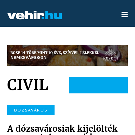
CIVIL
DÓZSAVÁROS
A dózsavárosiak kijelölték