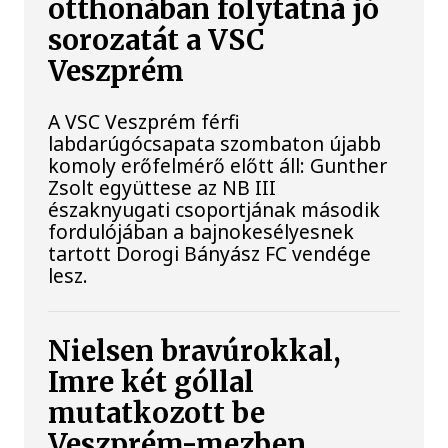
otthonában folytatná jó
sorozatát a VSC
Veszprém
A VSC Veszprém férfi
labdarúgócsapata szombaton újabb
komoly erőfelmérő előtt áll: Gunther
Zsolt együttese az NB III
északnyugati csoportjának második
fordulójában a bajnokesélyesnek
tartott Dorogi Bányász FC vendége
lesz.
Nielsen bravúrokkal,
Imre két góllal
mutatkozott be
Veszprém-mezben