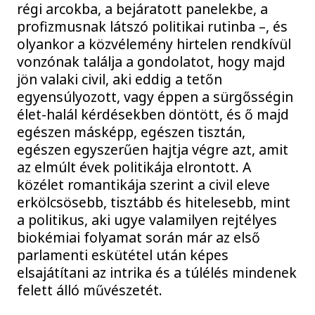
régi arcokba, a bejáratott panelekbe, a
profizmusnak látszó politikai rutinba –, és
olyankor a közvélemény hirtelen rendkívül
vonzónak találja a gondolatot, hogy majd
jön valaki civil, aki eddig a tetőn
egyensúlyozott, vagy éppen a sürgősségin
élet-halál kérdésekben döntött, és ő majd
egészen másképp, egészen tisztán,
egészen egyszerűen hajtja végre azt, amit
az elmúlt évek politikája elrontott. A
közélet romantikája szerint a civil eleve
erkölcsösebb, tisztább és hitelesebb, mint
a politikus, aki ugye valamilyen rejtélyes
biokémiai folyamat során már az első
parlamenti eskütétel után képes
elsajátítani az intrika és a túlélés mindenek
felett álló művészetét.