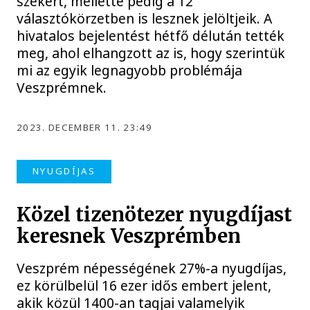
székért, mellette pedig a 12
választókörzetben is lesznek jelöltjeik. A
hivatalos bejelentést hétfő délután tették
meg, ahol elhangzott az is, hogy szerintük
mi az egyik legnagyobb problémája
Veszprémnek.
2023. DECEMBER 11. 23:49
NYUGDÍJAS
Közel tizenötezer nyugdíjast
keresnek Veszprémben
Veszprém népességének 27%-a nyugdíjas,
ez körülbelül 16 ezer idős embert jelent,
akik közül 1400-an tagjai valamelyik