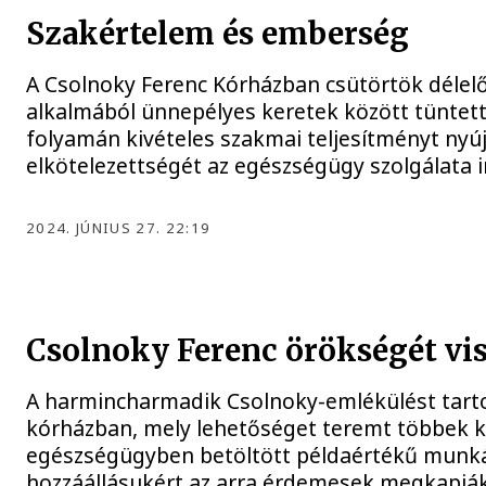
Szakértelem és emberség
A Csolnoky Ferenc Kórházban csütörtök délel
alkalmából ünnepélyes keretek között tüntetté
folyamán kivételes szakmai teljesítményt nyújt
elkötelezettségét az egészségügy szolgálata i
2024. JÚNIUS 27. 22:19
Csolnoky Ferenc örökségét vis
A harmincharmadik Csolnoky-emlékülést tart
kórházban, mely lehetőséget teremt többek kö
egészségügyben betöltött példaértékű munk
hozzáállásukért az arra érdemesek megkapj