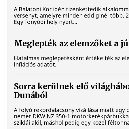
A Balatoni Kör idén tizenkettedik alkalomm
versenyt, amelyre minden eddiginél több, 22
Egy fonyódi hely nyert...
Meglepték az elemzőket a júl
Hatalmas meglepetésként értékelték az elem
inflációs adatot.
Sorra kerülnek elő világhábo
Dunából
A folyó rekordalacsony vízállása miatt egy
német DKW NZ 350-1 motorkerékpárbukkant 
sziklái alól, máshol pedig egy közel féltonná