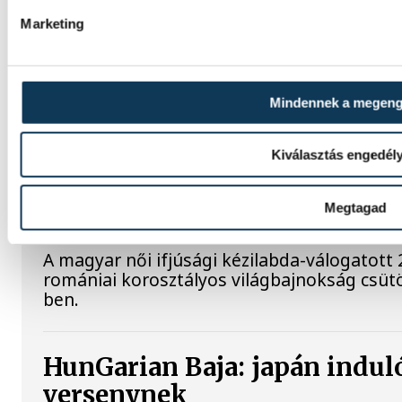
Marketing
A bajnoki és Magyar Kupa-címvédő One Ves
győzelmet aratott az ETO University HT ve
sikerrel kezdte a nyári felkészülési mérkőz
együttese nagy tempót diktált, és a találk
Mindennek a megen
az eseményeket.
Kiválasztás engedél
Női kézilabda ifjúsági vb: a
kikapott Dániától a negyed
Megtagad
A magyar női ifjúsági kézilabda-válogatott 
romániai korosztályos világbajnokság csüt
ben.
HunGarian Baja: japán indulój
versenynek