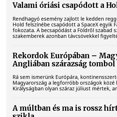
Valami óriási csapódott a H
Rendhagyó esemény zajlott le kedden reggel
Hold felszínébe csapódott a SpaceX egyik F
fokozata. A becsapódást a Földről szabad s
szakemberek azonban távcsövekkel figyelt
Rekordok Európában – Magya
Angliában szárazság tombol
Rá sem ismerünk Európára, kontinensszert
Magyarország a legforróbb országok közé k
Királyságban olyan száraz júliust mértek, 
A múltban és ma is rossz hír
szikla