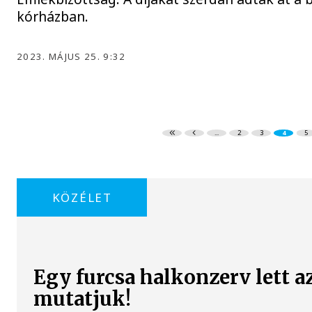
kórházban.
2023. MÁJUS 25. 9:32
...
2
3
4
5
KÖZÉLET
Egy furcsa halkonzerv lett a
mutatjuk!