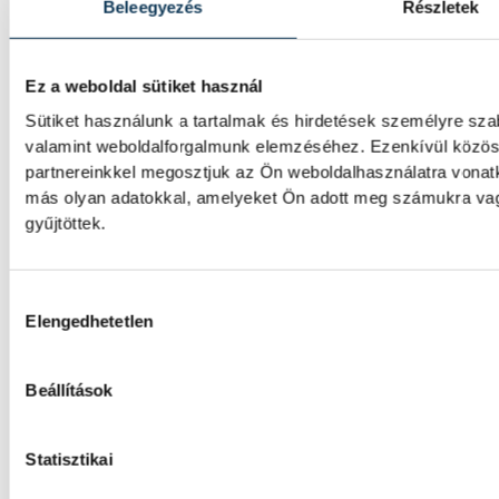
Férfi kézilabda ifjúsági Eb: 
Beleegyezés
Részletek
magyar csapat
Ez a weboldal sütiket használ
A magyar férfi ifjúsági kézilabda-válogatott
belgrádi korosztályos Európa-bajnokság c
Sütiket használunk a tartalmak és hirdetések személyre sza
valamint weboldalforgalmunk elemzéséhez. Ezenkívül közöss
partnereinkkel megosztjuk az Ön weboldalhasználatra vonatk
más olyan adatokkal, amelyeket Ön adott meg számukra vagy
A bajnokesélyes otthonában f
gyűjtöttek.
a VSC Veszprém
A VSC Veszprém férfi labdarúgócsapata s
Hozzájárulás kiválasztása
előtt áll: Gunther Zsolt együttese az NB II
Elengedhetetlen
második fordulójában a bajnokesélyesnek 
lesz.
Beállítások
Nielsen bravúrokkal, Imre k
Statisztikai
be Veszprém-mezben