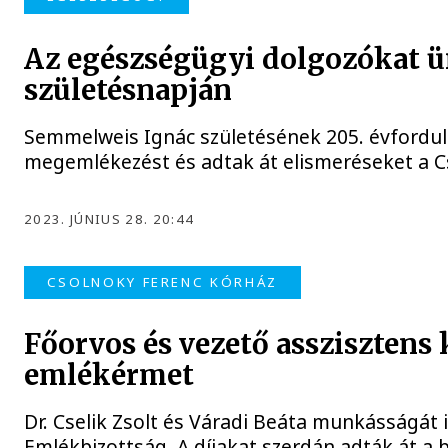
Az egészségügyi dolgozókat 
születésnapján
Semmelweis Ignác születésének 205. évfordul
megemlékezést és adtak át elismeréseket a C
2023. JÚNIUS 28. 20:44
CSOLNOKY FERENC KÓRHÁZ
Főorvos és vezető asszisztens
emlékérmet
Dr. Cselik Zsolt és Váradi Beáta munkásságát
Emlékbizottság. A díjakat szerdán adták át a 