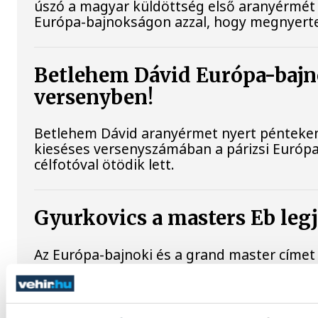
úszó a magyar küldöttség első aranyérmét s
Európa-bajnokságon azzal, hogy megnyerte
Betlehem Dávid Európa-bajn
versenyben!
Betlehem Dávid aranyérmet nyert pénteken 
kieséses versenyszámában a párizsi Európa
célfotóval ötödik lett.
Gyurkovics a masters Eb leg
Az Európa-bajnoki és a grand master címet 
masters súlyemelő kontinenstornán.