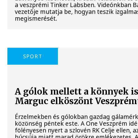
a veszprémi Tinker Labsben. Videónkban Ba
vezetője mutatja be, hogyan teszik izgal
megismerését.
SPORT
A gólok mellett a könnyek i
Marguc elköszönt Veszprém
Érzelmekben és gólokban gazdag gálamérkő
közönség péntek este. A One Veszprém idé
fölényesen nyert a szlovén RK Celje ellen,
búcsúja miatt marad örökre emlékezetes. 