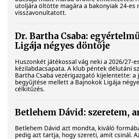
utoljára öltötte magára a bakonyiak 24-es 
visszavonultatott.
Dr. Bartha Csaba: egyértelm
Ligája négyes döntője
Huszonkét játékossal vág neki a 2026/27-e
kézilabdacsapata. A klub péntek délutáni sz
Bartha Csaba vezérigazgató kijelentette: a
begyűjtése mellett a Bajnokok Ligája négye
célkitűzés.
Betlehem Dávid: szeretem, a
Betlehem Dávid azt mondta, kiváló formába
pedig azt tartja, hogy szereti, amit csinál. 