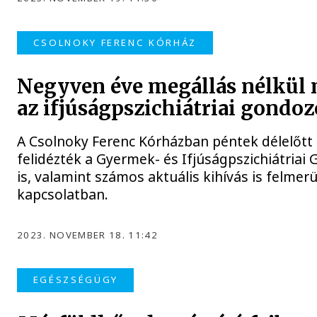
CSOLNOKY FERENC KÓRHÁZ
Negyven éve megállás nélkü
az ifjúságpszichiátriai gondoz
A Csolnoky Ferenc Kórházban péntek délelőtt 
felidézték a Gyermek- és Ifjúságpszichiátria
is, valamint számos aktuális kihívás is felmerü
kapcsolatban.
2023. NOVEMBER 18. 11:42
EGÉSZSÉGÜGY