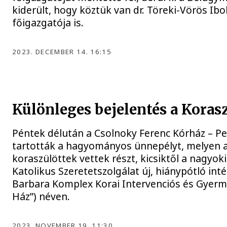
kiderült, hogy köztük van dr. Töreki-Vörös Ib
főigazgatója is.
2023. DECEMBER 14. 16:15
Különleges bejelentés a Koras
Péntek délután a Csolnoky Ferenc Kórház – Pe
tartották a hagyományos ünnepélyt, melyen a
koraszülöttek vettek részt, kicsiktől a nagyoki
Katolikus Szeretetszolgálat új, hiánypótló int
Barbara Komplex Korai Intervenciós és Gyerm
Ház”) néven.
2023. NOVEMBER 19. 11:30