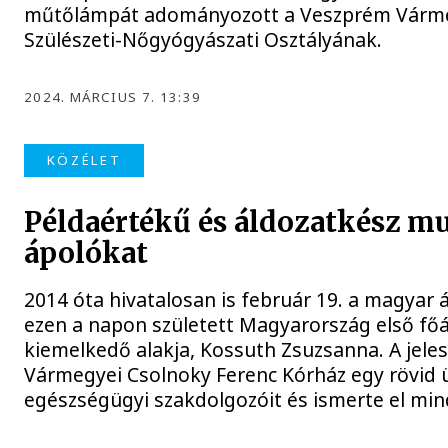
műtőlámpát adományozott a Veszprém Várme
Szülészeti-Nőgyógyászati Osztályának.
2024. MÁRCIUS 7. 13:39
KÖZÉLET
Példaértékű és áldozatkész mu
ápolókat
2014 óta hivatalosan is február 19. a magyar
ezen a napon született Magyarország első főá
kiemelkedő alakja, Kossuth Zsuzsanna. A jele
Vármegyei Csolnoky Ferenc Kórház egy rövid 
egészségügyi szakdolgozóit és ismerte el m