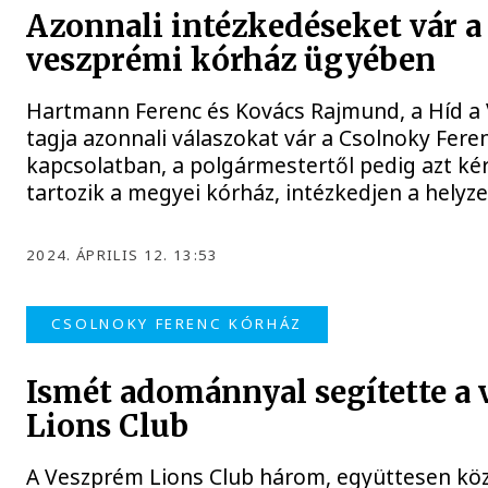
Azonnali intézkedéseket vár a 
veszprémi kórház ügyében
Hartmann Ferenc és Kovács Rajmund, a Híd a 
tagja azonnali válaszokat vár a Csolnoky Fer
kapcsolatban, a polgármestertől pedig azt ké
tartozik a megyei kórház, intézkedjen a helyze
2024. ÁPRILIS 12. 13:53
CSOLNOKY FERENC KÓRHÁZ
Ismét adománnyal segítette a 
Lions Club
A Veszprém Lions Club három, együttesen köze