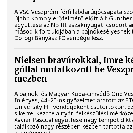
A VSC Veszprém férfi labdarúgócsapata s
újabb komoly erőfelmérő előtt áll: Gunther
együttese az NB III északnyugati csoportj
második fordulójában a bajnokesélyesnek t
Dorogi Bányász FC vendége lesz.
Nielsen bravúrokkal, Imre k
góllal mutatkozott be Vesz
mezben
A bajnoki és Magyar Kupa-címvédő One Ve
fölényes, 44–25-ös győzelmet aratott az E
University HT vendégeként csütörtökön, ez
sikerrel kezdte a nyári felkészülési mérkőz
Xavier Pascual együttese nagy tempót diktá
találkozó nagy részében kézben tartotta az
eseményeket.