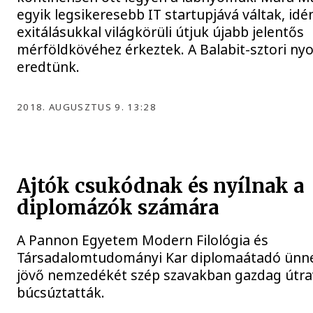
egyik legsikeresebb IT startupjává váltak, idé
exitálásukkal világkörüli útjuk újabb jelentős
mérföldkövéhez érkeztek. A Balabit-sztori n
eredtünk.
2018. AUGUSZTUS 9. 13:28
Ajtók csukódnak és nyílnak a
diplomázók számára
A Pannon Egyetem Modern Filológia és
Társadalomtudományi Kar diplomaátadó ünn
jövő nemzedékét szép szavakban gazdag útra
búcsúztatták.