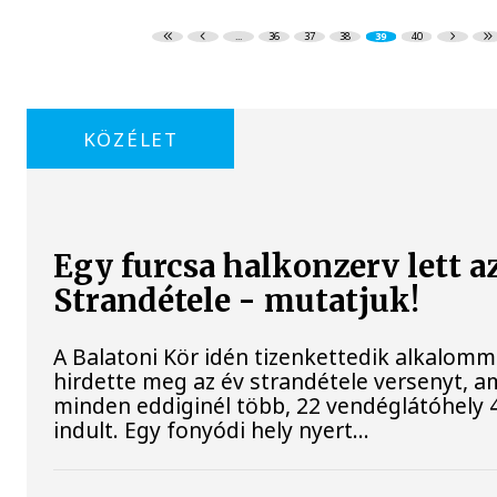
...
36
37
38
39
40
KÖZÉLET
Egy furcsa halkonzerv lett a
Strandétele - mutatjuk!
A Balatoni Kör idén tizenkettedik alkalomm
hirdette meg az év strandétele versenyt, a
minden eddiginél több, 22 vendéglátóhely 4
indult. Egy fonyódi hely nyert...