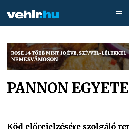
PANNON EGYET
Köd előrejelzésére szolgáló r