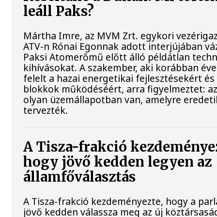
leáll Paks?
Mártha Imre, az MVM Zrt. egykori vezériga
ATV-n Rónai Egonnak adott interjújában váz
Paksi Atomerőmű előtt álló példátlan techn
kihívásokat. A szakember, aki korábban év
felelt a hazai energetikai fejlesztésekért és
blokkok működéséért, arra figyelmeztet: a
olyan üzemállapotban van, amelyre eredet
tervezték.
A Tisza-frakció kezdeménye
hogy jövő kedden legyen az
államfőválasztás
A Tisza-frakció kezdeményezte, hogy a par
jövő kedden válassza meg az új köztársaság