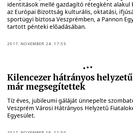
identitások mellé gazdagító rétegként alakul 
az Európai Bizottság kulturális, oktatási, ifjús
sportügyi biztosa Veszprémben, a Pannon E
tartott pénteki előadásában.
2017. NOVEMBER 24. 17:55
Kilencezer hátrányos helyzetű 
már megsegítettek
Tíz éves, jubileumi gáláját ünnepelte szombat
Veszprém Városi Hátrányos Helyzetű Fiatalok
Egyesület.
2017. NOVEMBER 19. 11:50