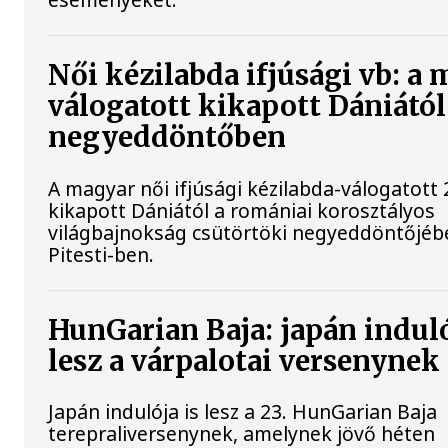
Női kézilabda ifjúsági vb: a
válogatott kikapott Dániától
negyeddöntőben
A magyar női ifjúsági kézilabda-válogatott 
kikapott Dániától a romániai korosztályos
világbajnokság csütörtöki negyeddöntőjéb
Pitesti-ben.
HunGarian Baja: japán induló
lesz a várpalotai versenynek
Japán indulója is lesz a 23. HunGarian Baja
terepraliversenynek, amelynek jövő héten