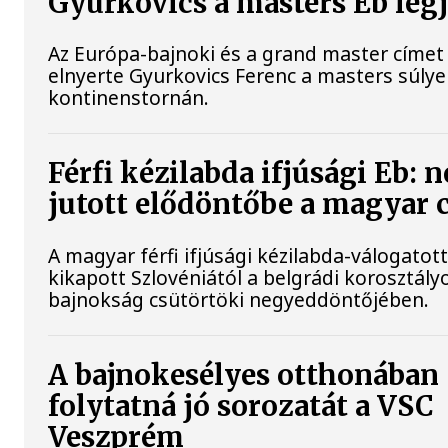
Gyurkovics a masters Eb leg
Az Európa-bajnoki és a grand master címet 
elnyerte Gyurkovics Ferenc a masters súly
kontinenstornán.
Férfi kézilabda ifjúsági Eb: 
jutott elődöntőbe a magyar 
A magyar férfi ifjúsági kézilabda-válogatot
kikapott Szlovéniától a belgrádi korosztály
bajnokság csütörtöki negyeddöntőjében.
A bajnokesélyes otthonában
folytatná jó sorozatát a VSC
Veszprém