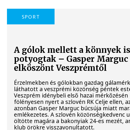
SPORT
A gólok mellett a könnyek i
potyogtak – Gasper Marguc
elköszönt Veszprémtől
Érzelmekben és gólokban gazdag gálamérk
láthatott a veszprémi közönség péntek est
Veszprém idénybeli első hazai mérkőzésén
fölényesen nyert a szlovén RK Celje ellen, a
azonban Gasper Marguc búcsúja miatt mar
emlékezetes. A szlovén közönségkedvenc u
öltötte magára a bakonyiak 24-es mezét, a
klub örökre visszavonultatott.