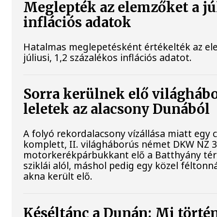
Meglepték az elemzőket a jú
inflációs adatok
Hatalmas meglepetésként értékelték az el
júliusi, 1,2 százalékos inflációs adatot.
Sorra kerülnek elő világháb
leletek az alacsony Dunából
A folyó rekordalacsony vízállása miatt egy
komplett, II. világháborús német DKW NZ 
motorkerékpárbukkant elő a Batthyány tér
sziklái alól, máshol pedig egy közel féltonná
akna került elő.
Késéltánc a Dunán: Mi történ