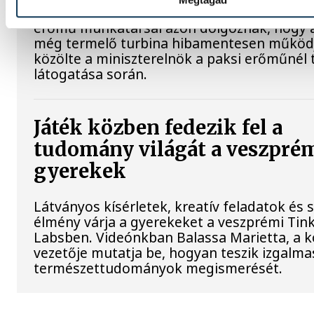
Jelenleg stabil Magyarország energiaellátás
erőmű munkatársai azon dolgoznak, hogy a
még termelő turbina hibamentesen működ
közölte a miniszterelnök a paksi erőműnél 
látogatása során.
Játék közben fedezik fel a
tudomány világát a veszpré
gyerekek
Látványos kísérletek, kreatív feladatok és 
élmény várja a gyerekeket a veszprémi Tin
Labsben. Videónkban Balassa Marietta, a 
vezetője mutatja be, hogyan teszik izgalma
természettudományok megismerését.