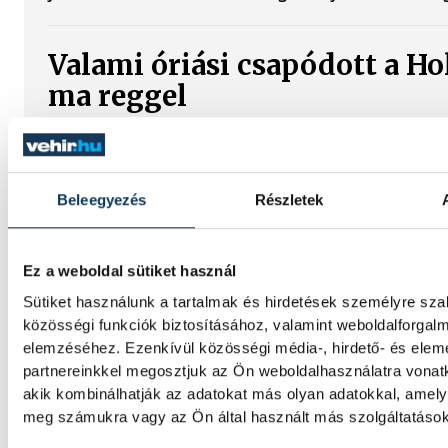
Valami óriási csapódott a Ho
ma reggel
Rendhagyó esemény zajlott le kedden regg
idő szerint 8:35 körül a Hold felszínébe csa
SpaceX egyik Falcon–9 rakétájának felső fo
Beleegyezés
Részletek
becsapódást a Földről szabad szemmel nem
látni, a szakemberek azonban távcsövekkel 
az eseményt.
Ez a weboldal sütiket használ
Sütiket használunk a tartalmak és hirdetések személyre sz
Rekordok Európában –
közösségi funkciók biztosításához, valamint weboldalforgal
elemzéséhez. Ezenkívül közösségi média-, hirdető- és ele
Magyarország a legforróbb,
partnereinkkel megosztjuk az Ön weboldalhasználatra vonatk
Angliában szárazság tombol
akik kombinálhatják az adatokat más olyan adatokkal, amely
meg számukra vagy az Ön által használt más szolgáltatásokb
Rá sem ismerünk Európára, kontinensszert