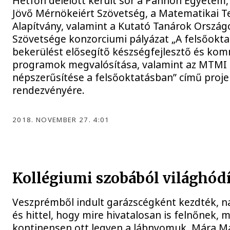
Hétfőn délelőtt került sor a Pannon Egyetem,
Jövő Mérnökeiért Szövetség, a Matematikai T
Alapítvány, valamint a Kutató Tanárok Ország
Szövetsége konzorciumi pályázat „A felsőokta
bekerülést elősegítő készségfejlesztő és ko
programok megvalósítása, valamint az MTMI
népszerűsítése a felsőoktatásban” című proje
rendezvényére.
2018. NOVEMBER 27. 4:01
Kollégiumi szobából világhódí
Veszprémből indult garázscégként kezdték, n
és hittel, hogy mire hivatalosan is felnőnek, 
kontinensen ott legyen a lábnyomuk. Mára M