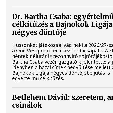
Dr. Bartha Csaba: egyértelm
célkitűzés a Bajnokok Ligája
négyes döntője
Huszonkét játékossal vág neki a 2026/27-e
a One Veszprém férfi kézilabdacsapata. A k
péntek délutáni szezonnyitó sajtótájékoztat
Bartha Csaba vezérigazgató kijelentette: a 
idényben a hazai címek begyűjtése mellett 
Bajnokok Ligája négyes döntőjébe jutás is
egyértelmű célkitűzés.
Betlehem Dávid: szeretem, a
csinálok