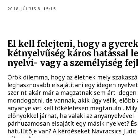
2018. JÚLIUS 8. 15:15
El kell felejteni, hogy a gyere
kétnyelvűség káros hatással le
nyelvi- vagy a személyiség fej
Örök dilemma, hogy az életnek mely szakaszá
leghasznosabb elsajátítani egy idegen nyelve
szerint akár már a magzatnak sem árt idegen
mondogatni, de vannak, akik úgy vélik, előbb 
anyanyelvet kell tökéletesen megtanulni. Mil
előnyökkel járhat, ha valaki az anyanyelvével
párhuzamosan elsajátít egy másik nyelvet? És
hátulütője van? A kérdéseket Navracsics Judit