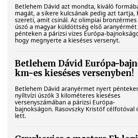
Betlehem Dávid azt mondta, kiváló formába
magát, a sikere kulcsának pedig azt tartja,
szereti, amit csinál. Az olimpiai bronzérmes 
úszó a magyar küldöttség első aranyérmét
pénteken a párizsi vizes Európa-bajnokságo
hogy megnyerte a kieséses versenyt.
Betlehem Dávid Európa-bajn
km-es kieséses versenyben!
Betlehem Dávid aranyérmet nyert pénteke
nyíltvízi úszók 3 kilométeres kieséses
versenyszámában a párizsi Európa-
bajnokságon. Rasovszky Kristóf célfotóval 
lett.