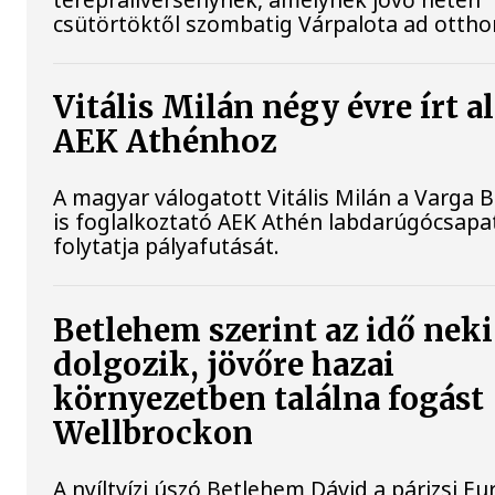
csütörtöktől szombatig Várpalota ad ottho
Vitális Milán négy évre írt al
AEK Athénhoz
A magyar válogatott Vitális Milán a Varga 
is foglalkoztató AEK Athén labdarúgócsap
folytatja pályafutását.
Betlehem szerint az idő neki
dolgozik, jövőre hazai
környezetben találna fogást
Wellbrockon
A nyíltvízi úszó Betlehem Dávid a párizsi Eu