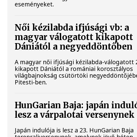
eseményeket.
Női kézilabda ifjúsági vb: a
magyar válogatott kikapott
Dániától a negyeddöntőben
A magyar női ifjúsági kézilabda-válogatott 
kikapott Dániától a romániai korosztályos
világbajnokság csütörtöki negyeddöntőjéb
Pitesti-ben.
HunGarian Baja: japán induló
lesz a várpalotai versenynek
Japán indulója is lesz a 23. HunGarian Baja
terepraliversenynek, amelynek jövő héten