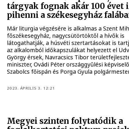
tárgyak fognak akár 100 évet i
pihenni a székesegyház faláb
Már liturgia végzésére is alkalmas a Szent Mih
főszékesegyház, nagycsütörtöktől a hívők is
látogathatják, a húsvéti szertartásokat is tart
az alkalomból időkapszulákat helyezett el Ud
György érsek, Navracsics Tibor területfejleszt
miniszter, Ovádi Péter országgyűlési képviselő
Szabolcs főispán és Porga Gyula polgármester
2023. ÁPRILIS 3. 12:21
Megyei szinten folytatódik a