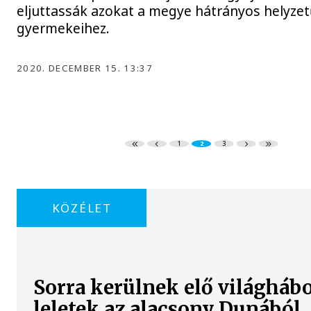
eljuttassák azokat a megye hátrányos helyze
gyermekeihez.
2020. DECEMBER 15. 13:37
1
2
3
KÖZÉLET
Sorra kerülnek elő világháb
leletek az alacsony Dunából