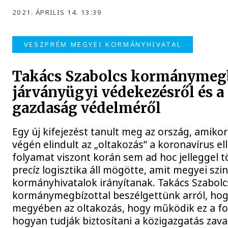
2021. ÁPRILIS 14. 13:39
VESZPRÉM MEGYEI KORMÁNYHIVATAL
Takács Szabolcs kormánymegb
járványügyi védekezésről és a
gazdaság védelméről
Egy új kifejezést tanult meg az ország, amikor 
végén elindult az „oltakozás” a koronavírus ell
folyamat viszont korán sem ad hoc jelleggel t
precíz logisztika áll mögötte, amit megyei szi
kormányhivatalok irányítanak. Takács Szabolc
kormánymegbízottal beszélgettünk arról, hogy
megyében az oltakozás, hogy működik ez a f
hogyan tudják biztosítani a közigazgatás zava