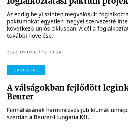
foglalkoztatási paktum projek
Az eddig helyi szinten megvalósult foglalkozta
paktumokat egyetlen megyei szervezetté inte
következő uniós ciklusban. A cél a foglalkozt
további növelése.
2022. OKTÓBER 13. 13:29
GAZDASÁG
A válságokban fejlődött legin
Beurer
Fennállásának harmincéves jubileumát ünnep
szerdán a Beurer-Hungaria Kft.