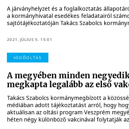
A járványhelyzet és a foglalkoztatás állapotár
a kormányhivatal esedékes feladatairól számo
sajtótájékoztatóján Takács Szabolcs kormány
2021. JÚLIUS 5. 15:01
VÉDŐOLTÁS
A megyében minden negyedi
megkapta legalább az első vak
Takács Szabolcs kormánymegbízott a közössé
médiában adott tájékoztatást arról, hogy hog
aktuálisan az oltási program Veszprém megyé
héten négy különböző vakcinával folytatják az