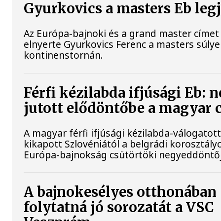
Gyurkovics a masters Eb leg
Az Európa-bajnoki és a grand master címet 
elnyerte Gyurkovics Ferenc a masters súly
kontinenstornán.
Férfi kézilabda ifjúsági Eb: 
jutott elődöntőbe a magyar 
A magyar férfi ifjúsági kézilabda-válogatot
kikapott Szlovéniától a belgrádi korosztály
Európa-bajnokság csütörtöki negyeddöntő
A bajnokesélyes otthonában
folytatná jó sorozatát a VSC