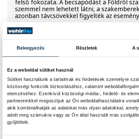
felső fokozata. A becsapódást a Földről sz
szemmel nem lehetett látni, a szakembere
azonban távcsövekkel figyelték az esemény
Rekordok Európában –
Magyarország a legforróbb,
Beleegyezés
Részletek
A s
Angliában szárazság tombol
Ez a weboldal sütiket használ
Rá sem ismerünk Európára, kontinensszert
Sütiket használunk a tartalmak és hirdetések személyre sz
rekordokat dönt a hőség. Magyarország a
legforróbb országok közé került, miközben
közösségi funkciók biztosításához, valamint weboldalforgal
Egyesült Királyságban olyan száraz júliust 
elemzéséhez. Ezenkívül közösségi média-, hirdető- és ele
amilyenre 155 éve nem volt példa.
partnereinkkel megosztjuk az Ön weboldalhasználatra vonatk
akik kombinálhatják az adatokat más olyan adatokkal, amel
adott meg számukra vagy az Ön által használt más szolgált
gyűjtöttek.
A múltban és ma is rossz hír
dunai Ínség-szikla