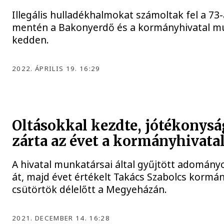
Illegális hulladékhalmokat számoltak fel a 73-
mentén a Bakonyerdő és a kormányhivatal m
kedden.
2022. ÁPRILIS 19. 16:29
Oltásokkal kezdte, jótékonysá
zárta az évet a kormányhivata
A hivatal munkatársai által gyűjtött adomány
át, majd évet értékelt Takács Szabolcs korm
csütörtök délelőtt a Megyeházán.
2021. DECEMBER 14. 16:28