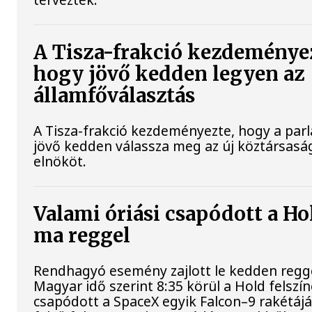
A Tisza-frakció kezdeménye
hogy jövő kedden legyen az
államfőválasztás
A Tisza-frakció kezdeményezte, hogy a par
jövő kedden válassza meg az új köztársasá
elnököt.
Valami óriási csapódott a Ho
ma reggel
Rendhagyó esemény zajlott le kedden regge
Magyar idő szerint 8:35 körül a Hold felszí
csapódott a SpaceX egyik Falcon–9 rakétáj