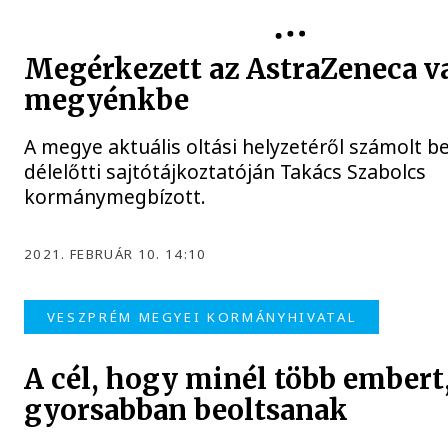
Megérkezett az AstraZeneca v
megyénkbe
A megye aktuális oltási helyzetéről számolt b
délelőtti sajtótájkoztatóján Takács Szabolcs
kormánymegbízott.
2021. FEBRUÁR 10. 14:10
VESZPRÉM MEGYEI KORMÁNYHIVATAL
A cél, hogy minél több embert
gyorsabban beoltsanak