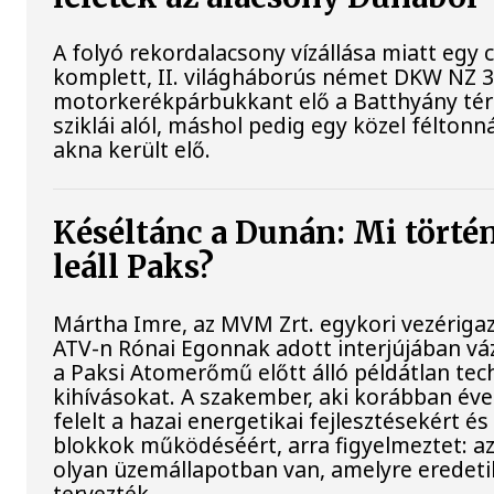
A folyó rekordalacsony vízállása miatt egy
komplett, II. világháborús német DKW NZ 
motorkerékpárbukkant elő a Batthyány tér
sziklái alól, máshol pedig egy közel féltonná
akna került elő.
Késéltánc a Dunán: Mi történ
leáll Paks?
Mártha Imre, az MVM Zrt. egykori vezériga
ATV-n Rónai Egonnak adott interjújában váz
a Paksi Atomerőmű előtt álló példátlan tec
kihívásokat. A szakember, aki korábban év
felelt a hazai energetikai fejlesztésekért és
blokkok működéséért, arra figyelmeztet: a
olyan üzemállapotban van, amelyre eredet
tervezték.