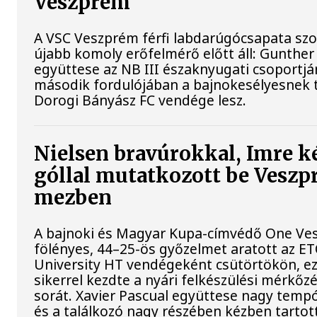
Veszprém
A VSC Veszprém férfi labdarúgócsapata s
újabb komoly erőfelmérő előtt áll: Gunther
együttese az NB III északnyugati csoportj
második fordulójában a bajnokesélyesnek t
Dorogi Bányász FC vendége lesz.
Nielsen bravúrokkal, Imre k
góllal mutatkozott be Vesz
mezben
A bajnoki és Magyar Kupa-címvédő One Ve
fölényes, 44–25-ös győzelmet aratott az E
University HT vendégeként csütörtökön, ez
sikerrel kezdte a nyári felkészülési mérkőz
sorát. Xavier Pascual együttese nagy tempót
és a találkozó nagy részében kézben tartot