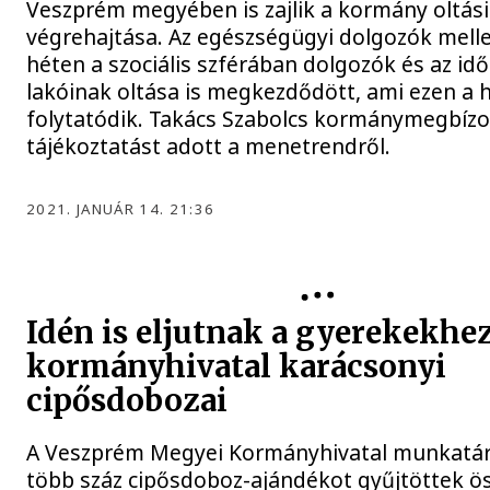
Veszprém megyében is zajlik a kormány oltási
végrehajtása. Az egészségügyi dolgozók melle
héten a szociális szférában dolgozók és az i
lakóinak oltása is megkezdődött, ami ezen a 
folytatódik. Takács Szabolcs kormánymegbízot
tájékoztatást adott a menetrendről.
2021. JANUÁR 14. 21:36
Idén is eljutnak a gyerekekhez
kormányhivatal karácsonyi
cipősdobozai
A Veszprém Megyei Kormányhivatal munkatárs
több száz cipősdoboz-ajándékot gyűjtöttek ö