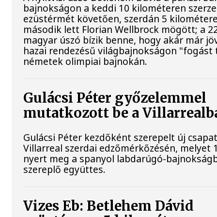
bajnokságon a keddi 10 kilométeren szerze
ezüstérmét követően, szerdán 5 kilométere
második lett Florian Wellbrock mögött; a 2
magyar úszó bízik benne, hogy akár már jöv
hazai rendezésű világbajnokságon "fogást t
németek olimpiai bajnokán.
Gulácsi Péter győzelemmel
mutatkozott be a Villarrealb
Gulácsi Péter kezdőként szerepelt új csapat
Villarreal szerdai edzőmérkőzésén, melyet 
nyert meg a spanyol labdarúgó-bajnokság
szereplő együttes.
Vizes Eb: Betlehem Dávid