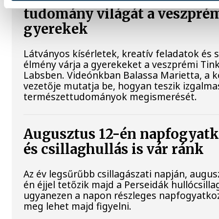
tudomány világát a veszpré
gyerekek
Látványos kísérletek, kreatív feladatok és 
élmény várja a gyerekeket a veszprémi Tin
Labsben. Videónkban Balassa Marietta, a 
vezetője mutatja be, hogyan teszik izgalma
természettudományok megismerését.
Augusztus 12-én napfogyat
és csillaghullás is vár ránk
Az év legsűrűbb csillagászati napján, augus
én éjjel tetőzik majd a Perseidák hullócsilla
ugyanezen a napon részleges napfogyatkoz
meg lehet majd figyelni.