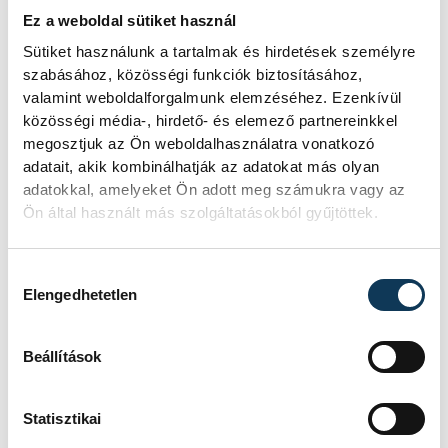
döntésében Fehér Zsolt személye is
Ez a weboldal sütiket használ
szerepet játszott, aki véleménye szerint
Sütiket használunk a tartalmak és hirdetések személyre
szakmailag a legjobb három edző között
szabásához, közösségi funkciók biztosításához,
valamint weboldalforgalmunk elemzéséhez. Ezenkívül
van Magyarországon.
közösségi média-, hirdető- és elemező partnereinkkel
megosztjuk az Ön weboldalhasználatra vonatkozó
adatait, akik kombinálhatják az adatokat más olyan
adatokkal, amelyeket Ön adott meg számukra vagy az
Fehér Zsolt keresett meg,
Ön által használt más szolgáltatásokból gyűjtöttek.
hogy lenne-e kedvem az 1.
FCV-ben futsalozni. Nem
Hozzájárulás kiválasztása
Elengedhetetlen
sokat haboztam, hiszen
fejlődni szeretnék, előre
Beállítások
lépni, s ehhez tökéletes
helyre igazoltam. A
dobogóért szeretnék
Statisztikai