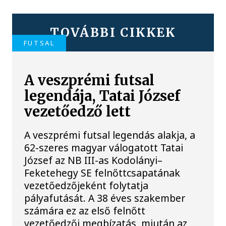
TOVÁBBI CIKKEK
FUTSAL
A veszprémi futsal
legendája, Tatai József
vezetőedző lett
A veszprémi futsal legendás alakja, a
62-szeres magyar válogatott Tatai
József az NB III-as Kodolányi–
Feketehegy SE felnőttcsapatának
vezetőedzőjeként folytatja
pályafutását. A 38 éves szakember
számára ez az első felnőtt
vezetőedzői megbízatás, miután az