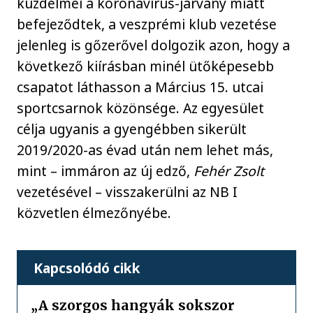
küzdelmei a koronavírus-járvány miatt
befejeződtek, a veszprémi klub vezetése
jelenleg is gőzerővel dolgozik azon, hogy a
következő kiírásban minél ütőképesebb
csapatot láthasson a Március 15. utcai
sportcsarnok közönsége. Az egyesület
célja ugyanis a gyengébben sikerült
2019/2020-as évad után nem lehet más,
mint – immáron az új edző,
Fehér Zsolt
vezetésével – visszakerülni az NB I
közvetlen élmezőnyébe.
Kapcsolódó cikk
„A szorgos hangyák sokszor