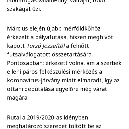
labdarúgás valamennyi válfaját, rokon
szakágát űzi.
Március elején újabb mérföldkőhöz
érkezett a pályafutása, hiszen meghívót
kapott
Turzó Józseftől
a felnőtt
futsalválogatott összetartására.
Pontosabban: érkezett volna, ám a szerbek
elleni páros felkészülési mérkőzés a
koronavírus-járvány miatt elmaradt, így az
ottani debütálása egyelőre még várat
magára.
Rutai a 2019/2020-as idényben
meghatározó szerepet töltött be az