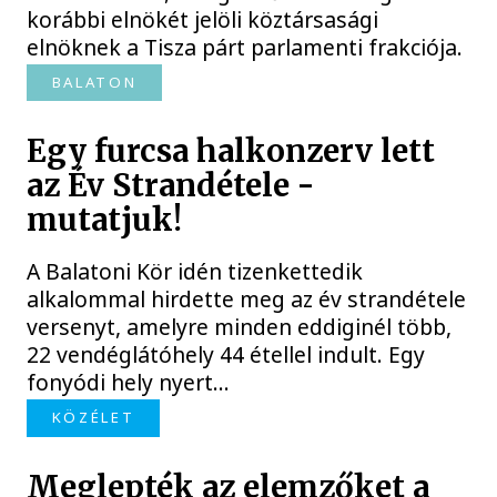
korábbi elnökét jelöli köztársasági
elnöknek a Tisza párt parlamenti frakciója.
BALATON
Egy furcsa halkonzerv lett
az Év Strandétele -
mutatjuk!
A Balatoni Kör idén tizenkettedik
alkalommal hirdette meg az év strandétele
versenyt, amelyre minden eddiginél több,
22 vendéglátóhely 44 étellel indult. Egy
fonyódi hely nyert...
KÖZÉLET
Meglepték az elemzőket a