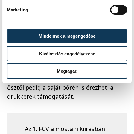
küzdeni, nem a kiesés ellen,
márpedig Veszprémben nagy
Marketing
célokat tűztek ki. Készen
állok a feladatra
Mindennek a megengedése
Kiválasztás engedélyezése
– nyomatékosította a tehetséges játékos.
Ellenfélként már megtapasztalta a
Megtagad
veszprémi csarnok kiváló hangulatát,
ősztől pedig a saját bőrén is érezheti a
drukkerek támogatását.
Az 1. FCV a mostani kiírásban