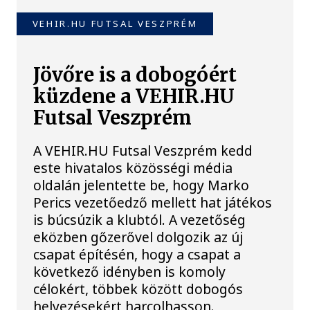
VEHIR.HU FUTSAL VESZPRÉM
Jövőre is a dobogóért
küzdene a VEHIR.HU
Futsal Veszprém
A VEHIR.HU Futsal Veszprém kedd
este hivatalos közösségi média
oldalán jelentette be, hogy Marko
Perics vezetőedző mellett hat játékos
is búcsúzik a klubtól. A vezetőség
eközben gőzerővel dolgozik az új
csapat építésén, hogy a csapat a
következő idényben is komoly
célokért, többek között dobogós
helyezésekért harcolhasson.