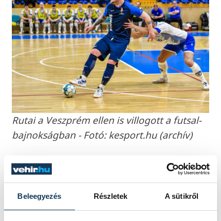
Rutai a Veszprém ellen is villogott a futsal-
bajnokságban - Fotó: kesport.hu (archív)
Úgy érezte, eljött az idő, hogy előre lépjen.
Képességeit így a következő idényben már
a bakonyi megyeszékhelyen
Beleegyezés
Részletek
A sütikről
kamatoztathatja. Mint mondta,