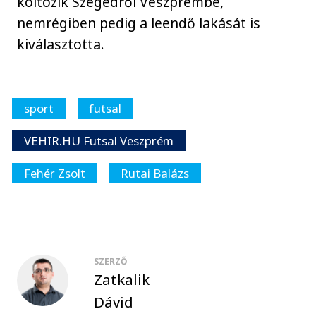
költözik Szegedről Veszprémbe,
nemrégiben pedig a leendő lakását is
kiválasztotta.
sport
futsal
VEHIR.HU Futsal Veszprém
Fehér Zsolt
Rutai Balázs
SZERZŐ
Zatkalik
Dávid