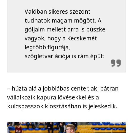
Valóban sikeres szezont
tudhatok magam mögött. A
góljaim mellett arra is büszke
vagyok, hogy a Kecskemét
legtöbb figurája,
szögletvariációja is rám épült
– húzta alá a jobblábas center, aki bátran
vállalkozik kapura lövésekkel és a
kulcspasszok kiosztásában is jeleskedik.