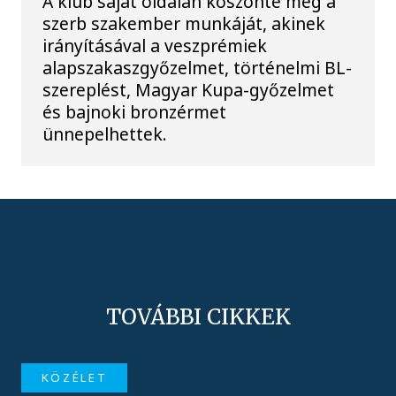
A klub saját oldalán köszönte meg a
szerb szakember munkáját, akinek
irányításával a veszprémiek
alapszakaszgyőzelmet, történelmi BL-
szereplést, Magyar Kupa-győzelmet
és bajnoki bronzérmet
ünnepelhettek.
TOVÁBBI CIKKEK
KÖZÉLET