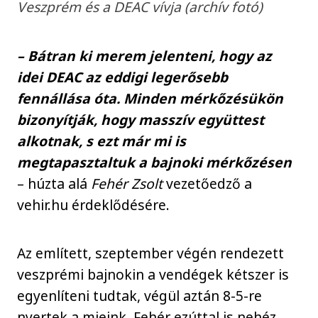
Veszprém és a DEAC vívja (archív fotó)
– Bátran ki merem jelenteni, hogy az
idei DEAC az eddigi legerősebb
fennállása óta. Minden mérkőzésükön
bizonyítják, hogy masszív együttest
alkotnak, s ezt már mi is
megtapasztaltuk a bajnoki mérkőzésen
– húzta alá
Fehér Zsolt
vezetőedző a
vehir.hu érdeklődésére.
Az említett, szeptember végén rendezett
veszprémi bajnokin a vendégek kétszer is
egyenlíteni tudtak, végül aztán 8-5-re
nyertek a mieink. Fehér ezúttal is nehéz