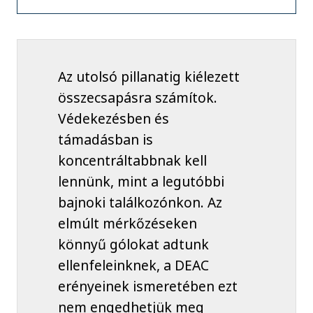
Az utolsó pillanatig kiélezett
összecsapásra számítok.
Védekezésben és
támadásban is
koncentráltabbnak kell
lennünk, mint a legutóbbi
bajnoki találkozónkon. Az
elmúlt mérkőzéseken
könnyű gólokat adtunk
ellenfeleinknek, a DEAC
erényeinek ismeretében ezt
nem engedhetjük meg