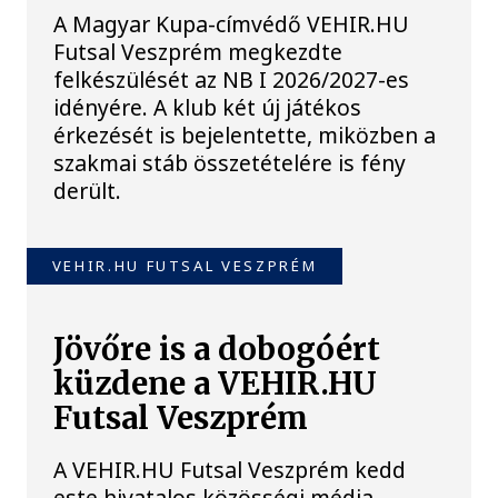
A Magyar Kupa-címvédő VEHIR.HU
Futsal Veszprém megkezdte
felkészülését az NB I 2026/2027-es
idényére. A klub két új játékos
érkezését is bejelentette, miközben a
szakmai stáb összetételére is fény
derült.
VEHIR.HU FUTSAL VESZPRÉM
Jövőre is a dobogóért
küzdene a VEHIR.HU
Futsal Veszprém
A VEHIR.HU Futsal Veszprém kedd
este hivatalos közösségi média