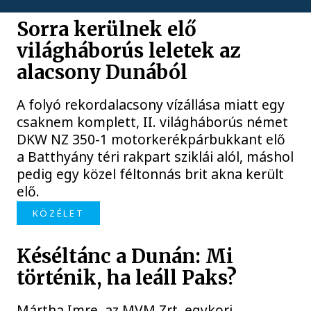
Sorra kerülnek elő
világháborús leletek az
alacsony Dunából
A folyó rekordalacsony vízállása miatt egy
csaknem komplett, II. világháborús német
DKW NZ 350-1 motorkerékpárbukkant elő
a Batthyány téri rakpart sziklái alól, máshol
pedig egy közel féltonnás brit akna került
elő.
KÖZÉLET
Késéltánc a Dunán: Mi
történik, ha leáll Paks?
Mártha Imre, az MVM Zrt. egykori