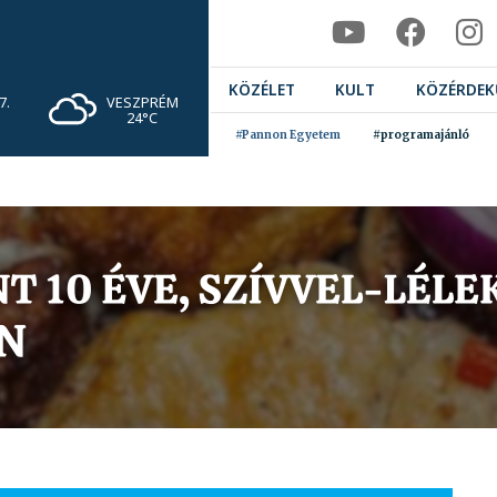
KÖZÉLET
KULT
KÖZÉRDEK
VESZPRÉM
7.
24°C
#Pannon Egyetem
#programajánló