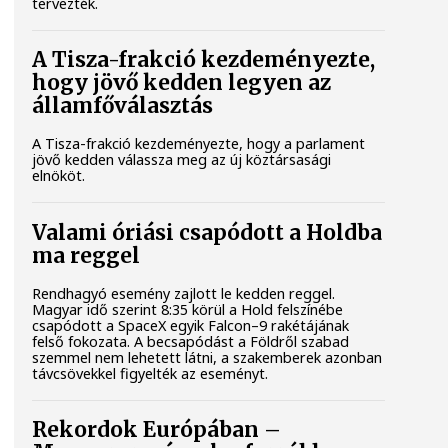
tervezték.
A Tisza-frakció kezdeményezte,
hogy jövő kedden legyen az
államfőválasztás
A Tisza-frakció kezdeményezte, hogy a parlament
jövő kedden válassza meg az új köztársasági
elnököt.
Valami óriási csapódott a Holdba
ma reggel
Rendhagyó esemény zajlott le kedden reggel.
Magyar idő szerint 8:35 körül a Hold felszínébe
csapódott a SpaceX egyik Falcon–9 rakétájának
felső fokozata. A becsapódást a Földről szabad
szemmel nem lehetett látni, a szakemberek azonban
távcsövekkel figyelték az eseményt.
Rekordok Európában –