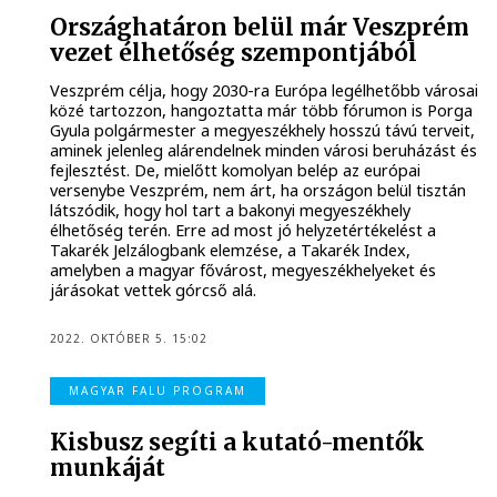
Országhatáron belül már Veszprém
vezet élhetőség szempontjából
Veszprém célja, hogy 2030-ra Európa legélhetőbb városai
közé tartozzon, hangoztatta már több fórumon is Porga
Gyula polgármester a megyeszékhely hosszú távú terveit,
aminek jelenleg alárendelnek minden városi beruházást és
fejlesztést. De, mielőtt komolyan belép az európai
versenybe Veszprém, nem árt, ha országon belül tisztán
látszódik, hogy hol tart a bakonyi megyeszékhely
élhetőség terén. Erre ad most jó helyzetértékelést a
Takarék Jelzálogbank elemzése, a Takarék Index,
amelyben a magyar fővárost, megyeszékhelyeket és
járásokat vettek górcső alá.
2022. OKTÓBER 5. 15:02
MAGYAR FALU PROGRAM
Kisbusz segíti a kutató-mentők
munkáját