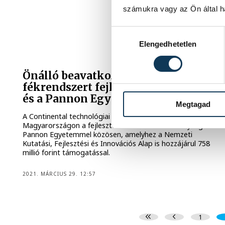
számukra vagy az Ön által ha
Hozzájárulás kiválasztása
Elengedhetetlen
Önálló beavatkozásra képes
fékrendszert fejleszt a Continental
és a Pannon Egyetem
Megtagad
A Continental technológiai vállalat tovább erősíti
Magyarországon a fejlesztési és kutatási tevékenységét a
Pannon Egyetemmel közösen, amelyhez a Nemzeti
Kutatási, Fejlesztési és Innovációs Alap is hozzájárul 758
millió forint támogatással.
2021. MÁRCIUS 29. 12:57
1