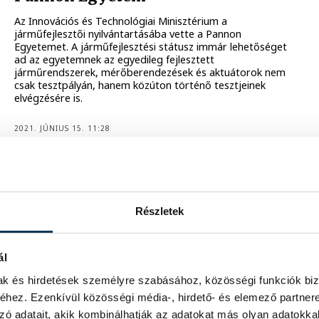
Az Innovációs és Technológiai Minisztérium a
járműfejlesztői nyilvántartásába vette a Pannon
Egyetemet. A járműfejlesztési státusz immár lehetőséget
ad az egyetemnek az egyedileg fejlesztett
járműrendszerek, mérőberendezések és aktuátorok nem
csak tesztpályán, hanem közúton történő tesztjeinek
elvégzésére is.
2021. JÚNIUS 15. 11:28
A Pannon Egyetem kutatási
eredményeiből születik meg a
Részletek
bioüzemanyag
Bioüzemanyag-termelést indított el a százhalombattai
ál
Dunai Finomítóban a Mol, az új eljárásban nem utólag
keverik a biokomponenst a dízel üzemanyagba, hanem
mak és hirdetések személyre szabásához, közösségi funkciók biz
már a gyártás során, a fosszilis alapanyaggal együtt
dolgozzák fel a bioalapanyagot. A MOL és a Pannon
hez. Ezenkívül közösségi média-, hirdető- és elemező partner
Egyetem által kifejlesztett co-processing eljárás
zó adatait, akik kombinálhatják az adatokat más olyan adatokka