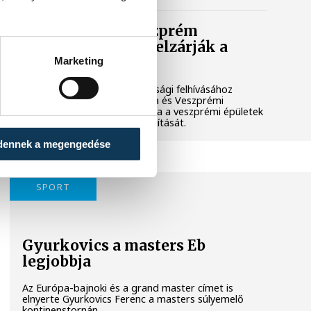
Lekapcsolják Veszprém
díszkivilágítását, elzárják a
szökőkutakat
Marketing
A kormány energiatakarékossági felhívásához
csatlakozva Veszprém városa és Veszprémi
Főegyházmegye is lekapcsolta a veszprémi épületek
és nevezetességek díszkivilágítását.
dennek a megengedése
SPORT
Gyurkovics a masters Eb
legjobbja
Az Európa-bajnoki és a grand master címet is
elnyerte Gyurkovics Ferenc a masters súlyemelő
kontinenstornán.