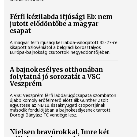
Férfi kézilabda ifjúsági Eb: nem
jutott elődöntőbe a magyar
csapat
A magyar férfi ifjúsági kézilabda-válogatott 32-27-re
kikapott Szlovéniától a belgrádi korosztályos
Európa-bajnokság csütörtöki negyeddöntőjében.
A bajnokesélyes otthonában
folytatná jó sorozatát a VSC
Veszprém
A VSC Veszprém férfi labdarúgócsapata szombaton
újabb komoly erőfelmérő előtt áll: Gunther Zsolt
együttese az NB III északnyugati csoportjának
második fordulójában a bajnokesélyesnek tartott
Dorogi Bányász FC vendége lesz.
Nielsen bravúrokkal, Imre két