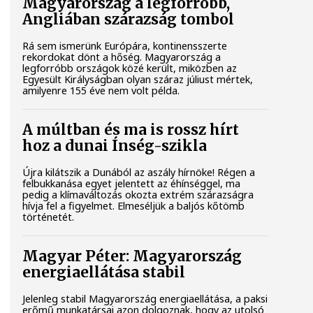
Magyarország a legforróbb,
Angliában szárazság tombol
Rá sem ismerünk Európára, kontinensszerte
rekordokat dönt a hőség. Magyarország a
legforróbb országok közé került, miközben az
Egyesült Királyságban olyan száraz júliust mértek,
amilyenre 155 éve nem volt példa.
A múltban és ma is rossz hírt
hoz a dunai Ínség-szikla
Újra kilátszik a Dunából az aszály hírnöke! Régen a
felbukkanása egyet jelentett az éhínséggel, ma
pedig a klímaváltozás okozta extrém szárazságra
hívja fel a figyelmet. Elmeséljük a baljós kőtömb
történetét.
Magyar Péter: Magyarország
energiaellátása stabil
Jelenleg stabil Magyarország energiaellátása, a paksi
erőmű munkatársai azon dolgoznak, hogy az utolsó