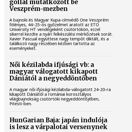
góllal mutatkozott be
Veszprém-mezben
A bajnoki és Magyar Kupa-címvédő One Veszprém
fölényes, 44–25-ös győzelmet aratott az ETO
University HT vendégeként csütörtökön, ezzel
sikerrel kezdte a nyári felkészülési mérkőzések sorát.
Xavier Pascual együttese nagy tempót diktált, és a
találkozó nagy részében kézben tartotta az
eseményeket.
Női kézilabda ifjúsági vb: a
magyar válogatott kikapott
Dániától a negyeddöntőben
A magyar női ifjúsági kézilabda-válogatott 24-20-ra
kikapott Dániától a romániai korosztályos
világbajnokság csütörtöki negyeddöntőjében,
Pitesti-ben.
HunGarian Baja: japán indulója
is lesz a várpalotai versenynek