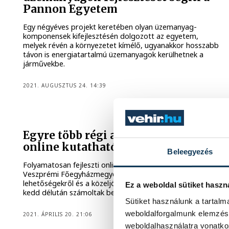
Pannon Egyetem
Egy négyéves projekt keretében olyan üzemanyag-
komponensek kifejlesztésén dolgozott az egyetem,
melyek révén a környezetet kímélő, ugyanakkor hosszabb
távon is energiatartalmú üzemanyagok kerülhetnek a
járművekbe.
2021. AUGUSZTUS 24. 14:39
Egyre több régi anyakönyv válik
online kutathatóvá
Beleegyezés
Folyamatosan fejleszti online kutatási kínálatát a
Veszprémi Főegyházmegyei Levéltár. Az aktuális
lehetőségekről és a közeljövőben várható fejlesztésekről
Ez a weboldal sütiket haszn
kedd délután számoltak be.
Sütiket használunk a tartal
weboldalforgalmunk elemzésé
2021. ÁPRILIS 20. 21:06
weboldalhasználatra vonatko