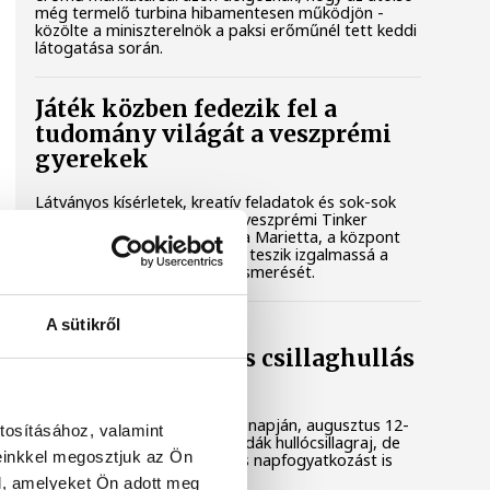
még termelő turbina hibamentesen működjön -
közölte a miniszterelnök a paksi erőműnél tett keddi
látogatása során.
Játék közben fedezik fel a
tudomány világát a veszprémi
gyerekek
Látványos kísérletek, kreatív feladatok és sok-sok
élmény várja a gyerekeket a veszprémi Tinker
Labsben. Videónkban Balassa Marietta, a központ
vezetője mutatja be, hogyan teszik izgalmassá a
természettudományok megismerését.
A sütikről
Augusztus 12-én
napfogyatkozás és csillaghullás
is vár ránk
Az év legsűrűbb csillagászati napján, augusztus 12-
tosításához, valamint
én éjjel tetőzik majd a Perseidák hullócsillagraj, de
einkkel megosztjuk az Ön
ugyanezen a napon részleges napfogyatkozást is
meg lehet majd figyelni.
l, amelyeket Ön adott meg