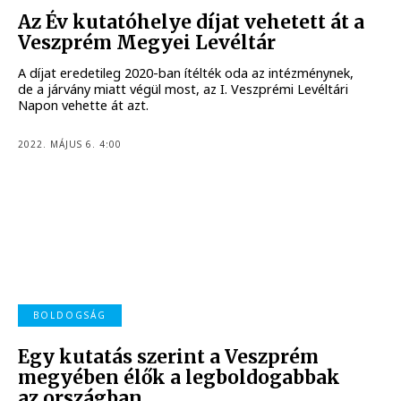
Az Év kutatóhelye díjat vehetett át a
Veszprém Megyei Levéltár
A díjat eredetileg 2020-ban ítélték oda az intézménynek,
de a járvány miatt végül most, az I. Veszprémi Levéltári
Napon vehette át azt.
2022. MÁJUS 6. 4:00
BOLDOGSÁG
Egy kutatás szerint a Veszprém
megyében élők a legboldogabbak
az országban