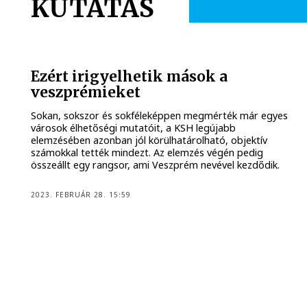
KUTATÁS
Ezért irigyelhetik mások a
veszprémieket
Sokan, sokszor és sokféleképpen megmérték már egyes
városok élhetőségi mutatóit, a KSH legújabb
elemzésében azonban jól körülhatárolható, objektív
számokkal tették mindezt. Az elemzés végén pedig
összeállt egy rangsor, ami Veszprém nevével kezdődik.
2023. FEBRUÁR 28. 15:59