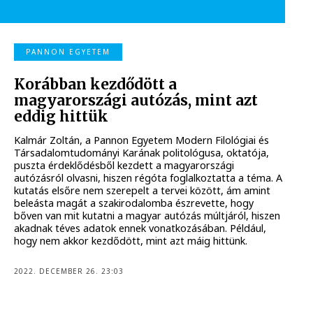
PANNON EGYETEM
Korábban kezdődött a
magyarországi autózás, mint azt
eddig hittük
Kalmár Zoltán, a Pannon Egyetem Modern Filológiai és
Társadalomtudományi Karának politológusa, oktatója,
puszta érdeklődésből kezdett a magyarországi
autózásról olvasni, hiszen régóta foglalkoztatta a téma. A
kutatás elsőre nem szerepelt a tervei között, ám amint
beleásta magát a szakirodalomba észrevette, hogy
bőven van mit kutatni a magyar autózás múltjáról, hiszen
akadnak téves adatok ennek vonatkozásában. Például,
hogy nem akkor kezdődött, mint azt máig hittünk.
2022. DECEMBER 26. 23:03