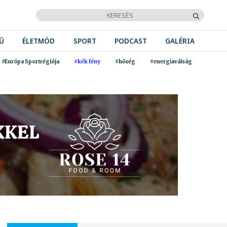
Ű
ÉLETMÓD
SPORT
PODCAST
GALÉRIA
#Európa Sportrégiója
#kék fény
#hőség
#energiaválság