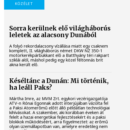
KÖZÉLET
Sorra kerülnek elő világháborús
leletek az alacsony Dunából
A folyó rekordalacsony vízállása miatt egy csaknem
komplett, II. világháborús német DKW NZ 350-1
motorkerékpárbukkant elő a Batthyány téri rakpart
sziklái alól, máshol pedig egy közel féltonnás brit
akna került elő.
Késéltánc a Dunán: Mi történik,
ha leáll Paks?
Mártha Imre, az MVM Zrt. egykori vezérigazgatója
ATV-n Rónai Egonnak adott interjújában vázolta fel
a Paksi Atomerőmű előtt álló példátlan technológiai
kihívásokat. A szakember, aki korábban éveken át
felelt a hazai energetikai fejlesztésekért és a paksi
blokkok működéséért, arra figyelmeztet: az erőmű
olyan üzemállapotban van, amelyre eredetileg nem