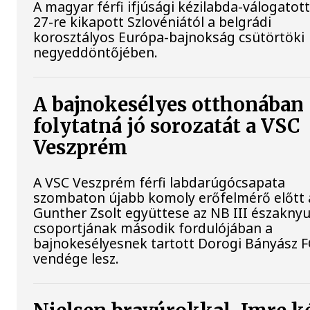
A magyar férfi ifjúsági kézilabda-válogatott
27-re kikapott Szlovéniától a belgrádi
korosztályos Európa-bajnokság csütörtöki
negyeddöntőjében.
A bajnokesélyes otthonában
folytatná jó sorozatát a VSC
Veszprém
A VSC Veszprém férfi labdarúgócsapata
szombaton újabb komoly erőfelmérő előtt á
Gunther Zsolt együttese az NB III északnyu
csoportjának második fordulójában a
bajnokesélyesnek tartott Dorogi Bányász F
vendége lesz.