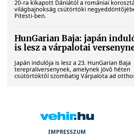
20-ra kikapott Dániától a romániai koroszt
világbajnokság csütörtöki negyeddöntőjéb
Pitesti-ben.
HunGarian Baja: japán indul
is lesz a várpalotai versenyn
Japán indulója is lesz a 23. HunGarian Baja
terepraliversenynek, amelynek jövő héten
csütörtöktől szombatig Várpalota ad ottho
IMPRESSZUM