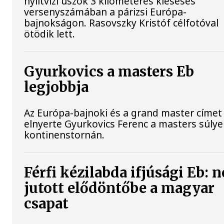
nyíltvízi úszók 3 kilométeres kieséses
versenyszámában a párizsi Európa-
bajnokságon. Rasovszky Kristóf célfotóval
ötödik lett.
Gyurkovics a masters Eb
legjobbja
Az Európa-bajnoki és a grand master címet 
elnyerte Gyurkovics Ferenc a masters súly
kontinenstornán.
Férfi kézilabda ifjúsági Eb: 
jutott elődöntőbe a magyar
csapat