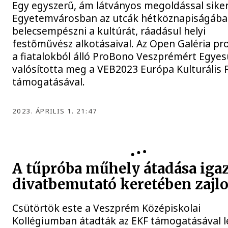
Egy egyszerű, ám látványos megoldással siker
Egyetemvárosban az utcák hétköznapiságába
belecsempészni a kultúrát, ráadásul helyi
festőművész alkotásaival. Az Open Galéria pr
a fiatalokból álló ProBono Veszprémért Egyes
valósította meg a VEB2023 Európa Kulturális 
támogatásával.
2023. ÁPRILIS 1. 21:47
A tűpróba műhely átadása igaz
divatbemutató keretében zajlo
Csütörtök este a Veszprém Középiskolai
Kollégiumban átadták az EKF támogatásával lé