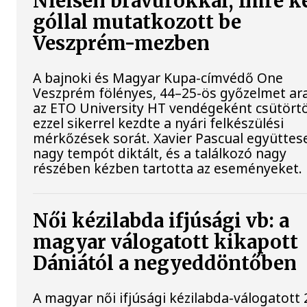
Nielsen bravúrokkal, Imre k
góllal mutatkozott be
Veszprém-mezben
A bajnoki és Magyar Kupa-címvédő One
Veszprém fölényes, 44–25-ös győzelmet ar
az ETO University HT vendégeként csütört
ezzel sikerrel kezdte a nyári felkészülési
mérkőzések sorát. Xavier Pascual együttes
nagy tempót diktált, és a találkozó nagy
részében kézben tartotta az eseményeket.
Női kézilabda ifjúsági vb: a
magyar válogatott kikapott
Dániától a negyeddöntőben
A magyar női ifjúsági kézilabda-válogatott 