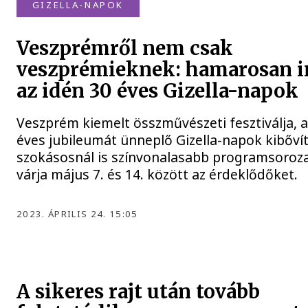
GIZELLA-NAPOK
Veszprémről nem csak
veszprémieknek: hamarosan i
az idén 30 éves Gizella-napok
Veszprém kiemelt összművészeti fesztiválja, a
éves jubileumát ünneplő Gizella-napok kibővít
szokásosnál is színvonalasabb programsoroza
várja május 7. és 14. között az érdeklődőket.
2023. ÁPRILIS 24. 15:05
A sikeres rajt után tovább