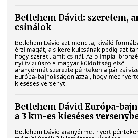
Betlehem Dávid: szeretem, a
csinálok
Betlehem Dávid azt mondta, kiváló formáb
érzi magát, a sikere kulcsának pedig azt tar
hogy szereti, amit csinál. Az olimpiai bron
nyíltvízi úszó a magyar küldöttség első
aranyérmét szerezte pénteken a párizsi viz
Európa-bajnokságon azzal, hogy megnyert
kieséses versenyt.
Betlehem Dávid Európa-baj
a 3 km-es kieséses versenyb
Betlehem Dávid aranyérmet nyert pénteke