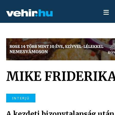
MIKE FRIDERIK
INTERJÚ
A kezdeti bizonytalanság után