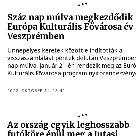
Száz nap múlva megkezdődik 
Európa Kulturális Fővárosa év
Veszprémben
Ünnepélyes keretek között elindították a
visszaszámlálást péntek délután Veszprémben
nap múlva, január 21-én rendezik meg az Eur
Kulturális Fővárosa program nyitórendezvény
2022. OKTÓBER 14. 18:42
Az ország egyik leghosszabb
futóköre épül meg a Jutasi