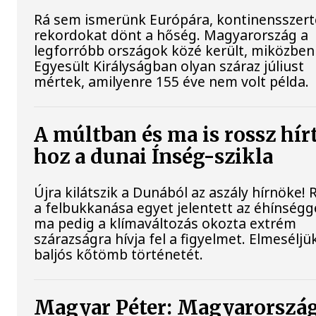
Rá sem ismerünk Európára, kontinensszert
rekordokat dönt a hőség. Magyarország a
legforróbb országok közé került, miközben
Egyesült Királyságban olyan száraz júliust
mértek, amilyenre 155 éve nem volt példa.
A múltban és ma is rossz hír
hoz a dunai Ínség-szikla
Újra kilátszik a Dunából az aszály hírnöke!
a felbukkanása egyet jelentett az éhínségge
ma pedig a klímaváltozás okozta extrém
szárazságra hívja fel a figyelmet. Elmeséljü
baljós kőtömb történetét.
Magyar Péter: Magyarorszá