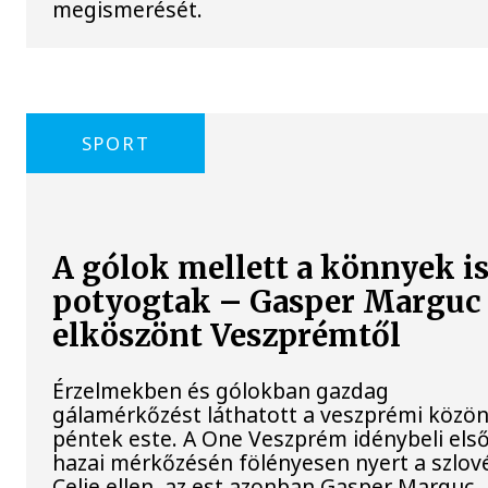
megismerését.
SPORT
A gólok mellett a könnyek i
potyogtak – Gasper Marguc
elköszönt Veszprémtől
Érzelmekben és gólokban gazdag
gálamérkőzést láthatott a veszprémi közö
péntek este. A One Veszprém idénybeli els
hazai mérkőzésén fölényesen nyert a szlov
Celje ellen, az est azonban Gasper Marguc