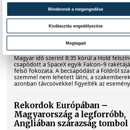
köztársasági elnököt.
Mindennek a megengedése
Valami óriási csapódott a
Kiválasztás engedélyezése
Holdba ma reggel
Megtagad
Rendhagyó esemény zajlott le kedden regge
Magyar idő szerint 8:35 körül a Hold felszí
csapódott a SpaceX egyik Falcon–9 rakétáj
felső fokozata. A becsapódást a Földről sz
szemmel nem lehetett látni, a szakembere
azonban távcsövekkel figyelték az esemény
Rekordok Európában –
Magyarország a legforróbb,
Angliában szárazság tombol