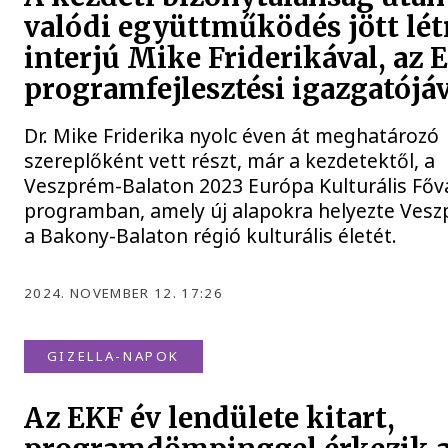
valódi együttműködés jött lét
interjú Mike Friderikával, az 
programfejlesztési igazgatójá
Dr. Mike Friderika nyolc éven át meghatározó
szereplőként vett részt, már a kezdetektől, a
Veszprém-Balaton 2023 Európa Kulturális Főv
programban, amely új alapokra helyezte Ves
a Bakony-Balaton régió kulturális életét.
2024. NOVEMBER 12. 17:26
GIZELLA-NAPOK
Az EKF év lendülete kitart,