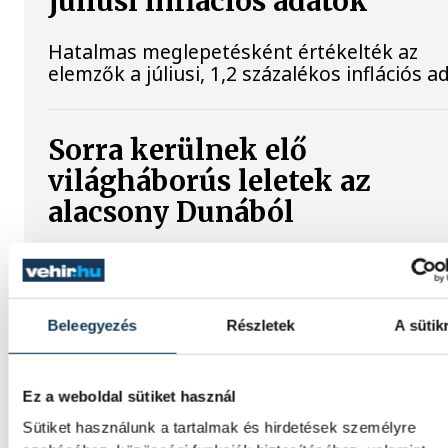
júliusi inflációs adatok
Hatalmas meglepetésként értékelték az
elemzők a júliusi, 1,2 százalékos inflációs a
Sorra kerülnek elő
világháborús leletek az
alacsony Dunából
A folyó rekordalacsony vízállása miatt egy
csaknem komplett, II. világháborús néme
NZ 350-1 motorkerékpárbukkant elő a
Batthyány téri rakpart sziklái alól, máshol 
Beleegyezés
Részletek
A sütik
egy közel féltonnás brit akna került elő.
Ez a weboldal sütiket használ
Késéltánc a Dunán: Mi történ
Sütiket használunk a tartalmak és hirdetések személyre