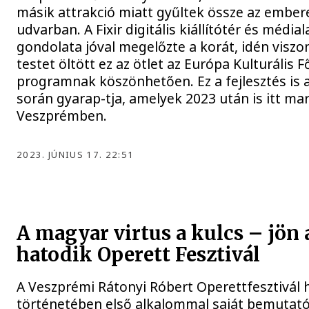
másik attrakció miatt gyűltek össze az ember
udvarban. A Fixir digitális kiállítótér és média
gondolata jóval megelőzte a korát, idén viszo
testet öltött ez az ötlet az Európa Kulturális 
programnak köszönhetően. Ez a fejlesztés is 
során gyarap-tja, amelyek 2023 után is itt m
Veszprémben.
2023. JÚNIUS 17. 22:51
A magyar virtus a kulcs – jön 
hatodik Operett Fesztivál
A Veszprémi Rátonyi Róbert Operettfesztivál 
történetében első alkalommal saját bemutató