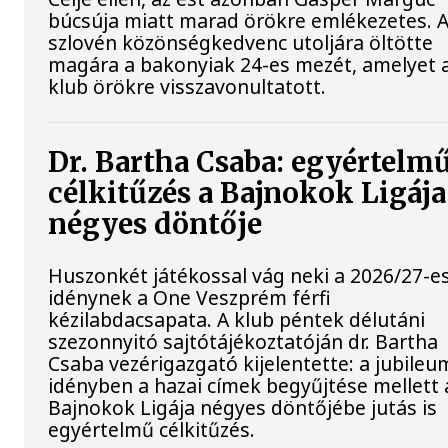
búcsúja miatt marad örökre emlékezetes. 
szlovén közönségkedvenc utoljára öltötte
magára a bakonyiak 24-es mezét, amelyet 
klub örökre visszavonultatott.
Dr. Bartha Csaba: egyértelm
célkitűzés a Bajnokok Ligája
négyes döntője
Huszonkét játékossal vág neki a 2026/27-e
idénynek a One Veszprém férfi
kézilabdacsapata. A klub péntek délutáni
szezonnyitó sajtótájékoztatóján dr. Bartha
Csaba vezérigazgató kijelentette: a jubileu
idényben a hazai címek begyűjtése mellett 
Bajnokok Ligája négyes döntőjébe jutás is
egyértelmű célkitűzés.