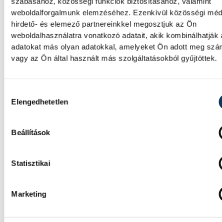
ha leáll Paks?
szabásához, közösségi funkciók biztosításához, valamint
weboldalforgalmunk elemzéséhez. Ezenkívül közösségi méd
hirdető- és elemező partnereinkkel megosztjuk az Ön
Mártha Imre, az MVM Zrt. egykori
weboldalhasználatra vonatkozó adatait, akik kombinálhatják
vezérigazgatója ATV-n Rónai Egonnak adot
adatokat más olyan adatokkal, amelyeket Ön adott meg sz
interjújában vázolta fel a Paksi Atomerőmű
vagy az Ön által használt más szolgáltatásokból gyűjtöttek.
álló példátlan technológiai kihívásokat. A
szakember, aki korábban éveken át felelt a 
energetikai fejlesztésekért és a paksi blok
Hozzájárulás kiválasztása
működéséért, arra figyelmeztet: az erőmű 
Elengedhetetlen
üzemállapotban van, amelyre eredetileg n
tervezték.
Beállítások
A Tisza-frakció kezdeménye
Statisztikai
hogy jövő kedden legyen az
államfőválasztás
Marketing
A Tisza-frakció kezdeményezte, hogy a
parlament jövő kedden válassza meg az új