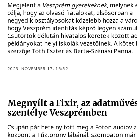
Megjelent a
Veszprém gyerekeknek
, melynek 
célja, hogy az olvasó fiatalokat, elsősorban a
negyedik osztályosokat közelebb hozza a váro
hogy Veszprém identitás képző legyen számu
Csütörtök délután hivatalos keretek között a
példányokat helyi iskolák vezetőinek. A kötet 
szerzője Tóth Eszter és Berta-Szénási Panna.
2023. NOVEMBER 17. 16:52
Megnyílt a Fixir, az adatművé
szentélye Veszprémben
Csupán pár hete nyitott meg a Foton audioviz
központ a Tűztorony lábánál, szombaton már