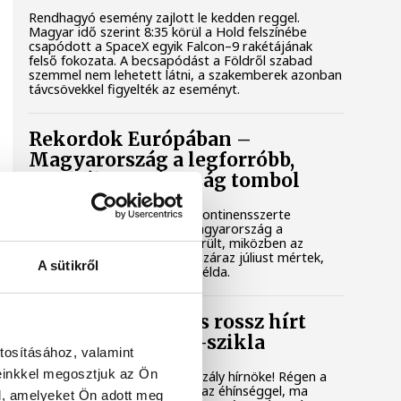
Rendhagyó esemény zajlott le kedden reggel.
Magyar idő szerint 8:35 körül a Hold felszínébe
csapódott a SpaceX egyik Falcon–9 rakétájának
felső fokozata. A becsapódást a Földről szabad
szemmel nem lehetett látni, a szakemberek azonban
távcsövekkel figyelték az eseményt.
Rekordok Európában –
Magyarország a legforróbb,
Angliában szárazság tombol
Rá sem ismerünk Európára, kontinensszerte
rekordokat dönt a hőség. Magyarország a
legforróbb országok közé került, miközben az
Egyesült Királyságban olyan száraz júliust mértek,
A sütikről
amilyenre 155 éve nem volt példa.
A múltban és ma is rossz hírt
hoz a dunai Ínség-szikla
tosításához, valamint
einkkel megosztjuk az Ön
Újra kilátszik a Dunából az aszály hírnöke! Régen a
felbukkanása egyet jelentett az éhínséggel, ma
l, amelyeket Ön adott meg