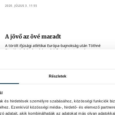
2020. JÚLIUS 3. 11:55
A jövő az övé maradt
A törölt ifjúsági atlétikai Európa-bajnokság után Tóthné
Stupián Anikónak nehéz volt lelket öntenie papíron
éremesélyes tanítványába, az akadályfutó Varga Grétába.
2020. MÁJUS 7. 20:13
Részletek
ál
mak és hirdetések személyre szabásához, közösségi funkciók biz
hez. Ezenkívül közösségi média-, hirdető- és elemező partner
zó adatait, akik kombinálhatják az adatokat más olyan adatokka