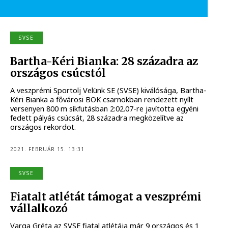
SVSE
Bartha-Kéri Bianka: 28 századra az
országos csúcstól
A veszprémi Sportolj Velünk SE (SVSE) kiválósága, Bartha-
Kéri Bianka a fővárosi BOK csarnokban rendezett nyílt
versenyen 800 m síkfutásban 2:02.07-re javította egyéni
fedett pályás csúcsát, 28 századra megközelítve az
országos rekordot.
2021. FEBRUÁR 15. 13:31
SVSE
Fiatalt atlétát támogat a veszprémi
vállalkozó
Varga Gréta az SVSE fiatal atlétája már 9 országos és 1