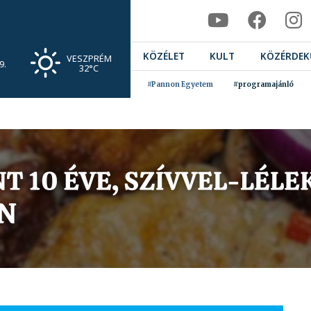
KÖZÉLET
KULT
KÖZÉRDEK
VESZPRÉM
9.
32°C
#Pannon Egyetem
#programajánló