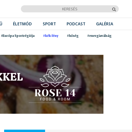
Ű
ÉLETMÓD
SPORT
PODCAST
GALÉRIA
#Európa Sportrégiója
#kék fény
#hőség
#energiaválság