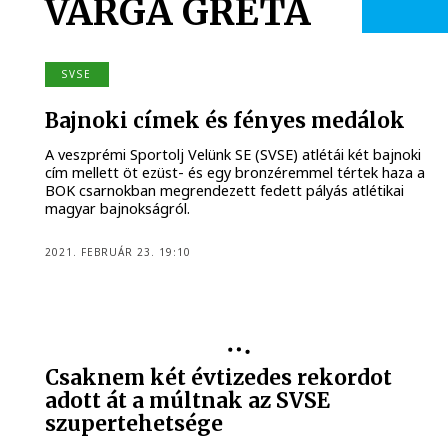
VARGA GRÉTA
SVSE
Bajnoki címek és fényes medálok
A veszprémi Sportolj Velünk SE (SVSE) atlétái két bajnoki
cím mellett öt ezüst- és egy bronzéremmel tértek haza a
BOK csarnokban megrendezett fedett pályás atlétikai
magyar bajnokságról.
2021. FEBRUÁR 23. 19:10
Csaknem két évtizedes rekordot
adott át a múltnak az SVSE
szupertehetsége