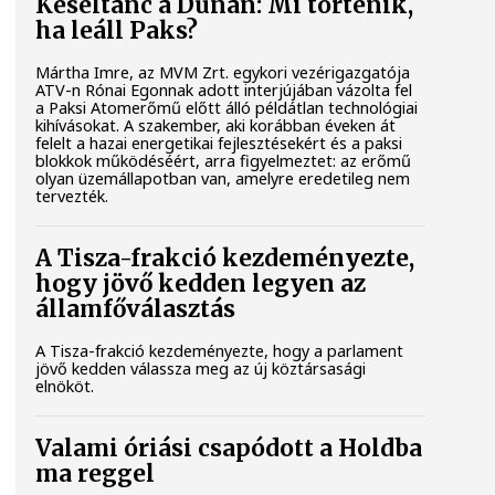
Késéltánc a Dunán: Mi történik,
ha leáll Paks?
Mártha Imre, az MVM Zrt. egykori vezérigazgatója
ATV-n Rónai Egonnak adott interjújában vázolta fel
a Paksi Atomerőmű előtt álló példátlan technológiai
kihívásokat. A szakember, aki korábban éveken át
felelt a hazai energetikai fejlesztésekért és a paksi
blokkok működéséért, arra figyelmeztet: az erőmű
olyan üzemállapotban van, amelyre eredetileg nem
tervezték.
A Tisza-frakció kezdeményezte,
hogy jövő kedden legyen az
államfőválasztás
A Tisza-frakció kezdeményezte, hogy a parlament
jövő kedden válassza meg az új köztársasági
elnököt.
Valami óriási csapódott a Holdba
ma reggel