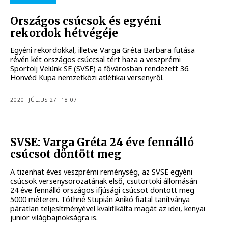
Országos csúcsok és egyéni
rekordok hétvégéje
Egyéni rekordokkal, illetve Varga Gréta Barbara futása
révén két országos csúccsal tért haza a veszprémi
Sportolj Velünk SE (SVSE) a fővárosban rendezett 36.
Honvéd Kupa nemzetközi atlétikai versenyről.
2020. JÚLIUS 27. 18:07
SVSE: Varga Gréta 24 éve fennálló
csúcsot döntött meg
A tizenhat éves veszprémi reménység, az SVSE egyéni
csúcsok versenysorozatának első, csütörtöki állomásán
24 éve fennálló országos ifjúsági csúcsot döntött meg
5000 méteren. Tóthné Stupián Anikó fiatal tanítványa
páratlan teljesítményével kvalifikálta magát az idei, kenyai
junior világbajnokságra is.