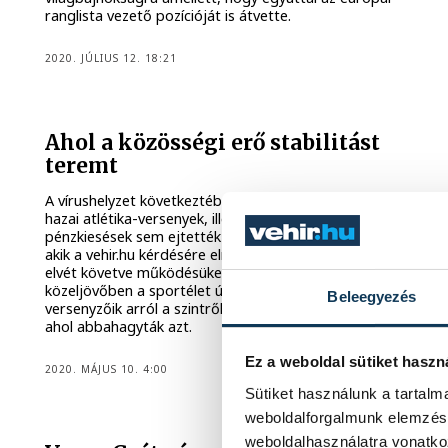
ranglista vezető pozícióját is átvette.
2020. JÚLIUS 12. 18:21
Ahol a közösségi erő stabilitást
teremt
A vírushelyzet következtében elmaradt nemzetközi és
hazai atlétika-versenyek, illetve az ebből adódó
pénzkiesések sem ejtették kétségbe az SVSE vezetőit,
akik a vehir.hu kérdésére elmondták, a közös teherviselés
elvét követve működésüket is biztosították. Sőt, ha a
közeljövőben a sportélet úgy kívánná, akkor válogatott
Beleegyezés
versenyzőik arról a szintről folytathatnák pályafutásukat,
ahol abbahagyták azt.
Ez a weboldal sütiket haszn
2020. MÁJUS 10. 4:00
Sütiket használunk a tartal
weboldalforgalmunk elemzésé
weboldalhasználatra vonatko