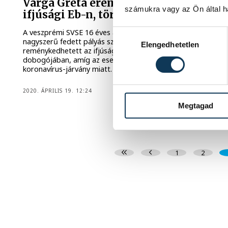
Varga Gréta éremre pályázott az
számukra vagy az Ön által ha
ifjúsági Eb-n, törölték a versenyt
A veszprémi SVSE 16 éves akadályfutója, Varga Gréta a
Hozzájárulás kiválasztása
nagyszerű fedett pályás szezonja után joggal
Elengedhetetlen
reménykedhetett az ifjúsági Európa-bajnokság
dobogójában, amíg az eseményt el nem törölték a
koronavírus-járvány miatt.
2020. ÁPRILIS 19. 12:24
Megtagad
1
2