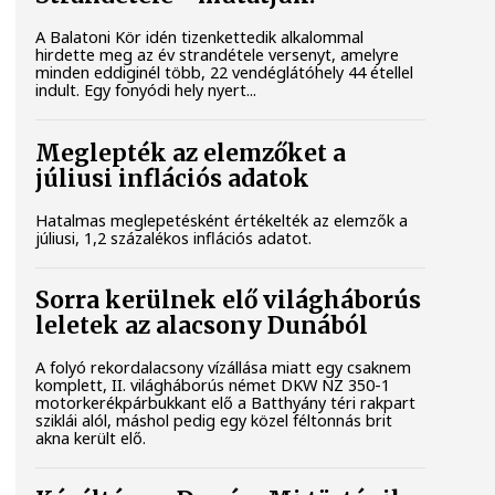
A Balatoni Kör idén tizenkettedik alkalommal
hirdette meg az év strandétele versenyt, amelyre
minden eddiginél több, 22 vendéglátóhely 44 étellel
indult. Egy fonyódi hely nyert...
Meglepték az elemzőket a
júliusi inflációs adatok
Hatalmas meglepetésként értékelték az elemzők a
júliusi, 1,2 százalékos inflációs adatot.
Sorra kerülnek elő világháborús
leletek az alacsony Dunából
A folyó rekordalacsony vízállása miatt egy csaknem
komplett, II. világháborús német DKW NZ 350-1
motorkerékpárbukkant elő a Batthyány téri rakpart
sziklái alól, máshol pedig egy közel féltonnás brit
akna került elő.