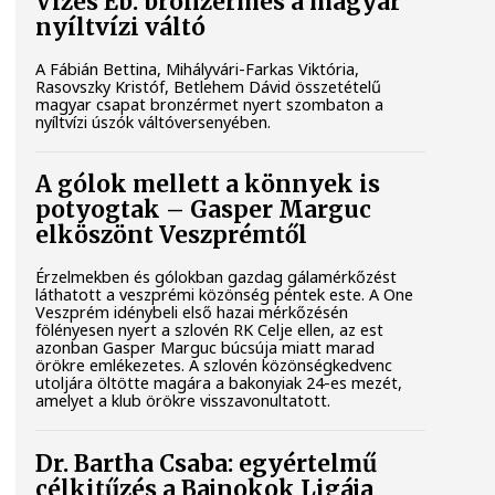
Vizes Eb: bronzérmes a magyar
nyíltvízi váltó
A Fábián Bettina, Mihályvári-Farkas Viktória,
Rasovszky Kristóf, Betlehem Dávid összetételű
magyar csapat bronzérmet nyert szombaton a
nyíltvízi úszók váltóversenyében.
A gólok mellett a könnyek is
potyogtak – Gasper Marguc
elköszönt Veszprémtől
Érzelmekben és gólokban gazdag gálamérkőzést
láthatott a veszprémi közönség péntek este. A One
Veszprém idénybeli első hazai mérkőzésén
fölényesen nyert a szlovén RK Celje ellen, az est
azonban Gasper Marguc búcsúja miatt marad
örökre emlékezetes. A szlovén közönségkedvenc
utoljára öltötte magára a bakonyiak 24-es mezét,
amelyet a klub örökre visszavonultatott.
Dr. Bartha Csaba: egyértelmű
célkitűzés a Bajnokok Ligája