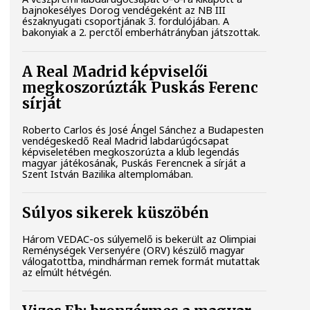
bajnokesélyes Dorog vendégeként az NB III
északnyugati csoportjának 3. fordulójában. A
bakonyiak a 2. perctől emberhátrányban játszottak.
A Real Madrid képviselői
megkoszorúzták Puskás Ferenc
sírját
Roberto Carlos és José Ángel Sánchez a Budapesten
vendégeskedő Real Madrid labdarúgócsapat
képviseletében megkoszorúzta a klub legendás
magyar játékosának, Puskás Ferencnek a sírját a
Szent István Bazilika altemplomában.
Súlyos sikerek küszöbén
Három VEDAC-os súlyemelő is bekerült az Olimpiai
Reménységek Versenyére (ORV) készülő magyar
válogatottba, mindhárman remek formát mutattak
az elmúlt hétvégén.