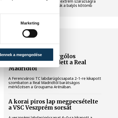
pedig a klímaváltozás okozta extrém szárazságra
hívja fel a figyelmet. Elmeséljük a baljós kőtömb
történetét.
Marketing
SPORT
dennek a megengedése
A Ferencváros egygólos
vereséget szenvedett a Real
Madridtól
A Ferencvárosi TC labdarúgócsapata 2-1-re kikapott
szombaton a Real Madridtól barátságos
mérkőzésen a Groupama Arénában.
A korai piros lap megpecsételte
a VSC Veszprém sorsát
A veszprémi labdarúgócsapat 6–0-ra kikapott a