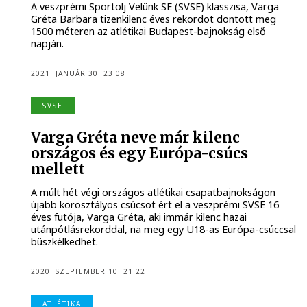
A veszprémi Sportolj Velünk SE (SVSE) klasszisa, Varga
Gréta Barbara tizenkilenc éves rekordot döntött meg
1500 méteren az atlétikai Budapest-bajnokság első
napján.
2021. JANUÁR 30. 23:08
SVSE
Varga Gréta neve már kilenc
országos és egy Európa-csúcs
mellett
A múlt hét végi országos atlétikai csapatbajnokságon
újabb korosztályos csúcsot ért el a veszprémi SVSE 16
éves futója, Varga Gréta, aki immár kilenc hazai
utánpótlásrekorddal, na meg egy U18-as Európa-csúccsal
büszkélkedhet.
2020. SZEPTEMBER 10. 21:22
ATLÉTIKA