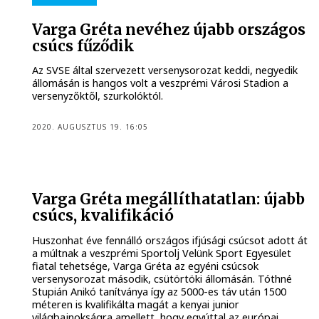
Varga Gréta nevéhez újabb országos
csúcs fűződik
Az SVSE által szervezett versenysorozat keddi, negyedik
állomásán is hangos volt a veszprémi Városi Stadion a
versenyzőktől, szurkolóktól.
2020. AUGUSZTUS 19. 16:05
Varga Gréta megállíthatatlan: újabb
csúcs, kvalifikáció
Huszonhat éve fennálló országos ifjúsági csúcsot adott át
a múltnak a veszprémi Sportolj Velünk Sport Egyesület
fiatal tehetsége, Varga Gréta az egyéni csúcsok
versenysorozat második, csütörtöki állomásán. Tóthné
Stupián Anikó tanítványa így az 5000-es táv után 1500
méteren is kvalifikálta magát a kenyai junior
világbajnokságra amellett, hogy egyúttal az európai