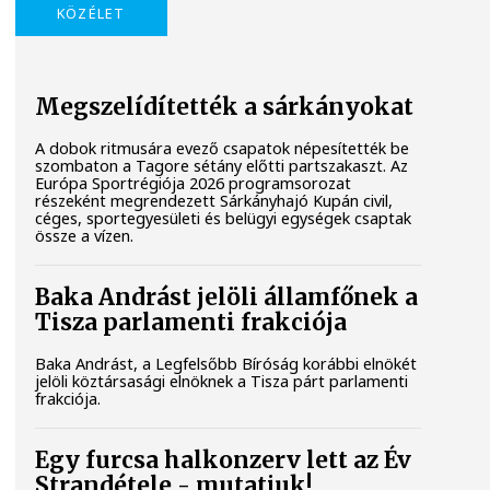
KÖZÉLET
Megszelídítették a sárkányokat
A dobok ritmusára evező csapatok népesítették be
szombaton a Tagore sétány előtti partszakaszt. Az
Európa Sportrégiója 2026 programsorozat
részeként megrendezett Sárkányhajó Kupán civil,
céges, sportegyesületi és belügyi egységek csaptak
össze a vízen.
Baka Andrást jelöli államfőnek a
Tisza parlamenti frakciója
Baka Andrást, a Legfelsőbb Bíróság korábbi elnökét
jelöli köztársasági elnöknek a Tisza párt parlamenti
frakciója.
Egy furcsa halkonzerv lett az Év
Strandétele - mutatjuk!