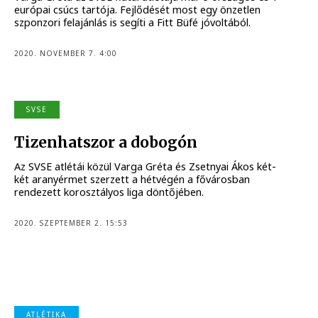
európai csúcs tartója. Fejlődését most egy önzetlen
szponzori felajánlás is segíti a Fitt Büfé jóvoltából.
2020. NOVEMBER 7. 4:00
SVSE
Tizenhatszor a dobogón
Az SVSE atlétái közül Varga Gréta és Zsetnyai Ákos két-
két aranyérmet szerzett a hétvégén a fővárosban
rendezett korosztályos liga döntőjében.
2020. SZEPTEMBER 2. 15:53
ATLÉTIKA