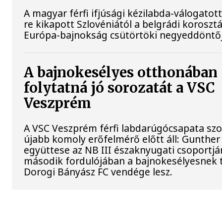
A magyar férfi ifjúsági kézilabda-válogatott
re kikapott Szlovéniától a belgrádi koroszt
Európa-bajnokság csütörtöki negyeddöntő
A bajnokesélyes otthonában
folytatná jó sorozatát a VSC
Veszprém
A VSC Veszprém férfi labdarúgócsapata s
újabb komoly erőfelmérő előtt áll: Gunther
együttese az NB III északnyugati csoportj
második fordulójában a bajnokesélyesnek t
Dorogi Bányász FC vendége lesz.