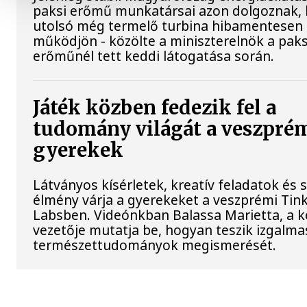
paksi erőmű munkatársai azon dolgoznak, 
utolsó még termelő turbina hibamentesen
működjön - közölte a miniszterelnök a paks
erőműnél tett keddi látogatása során.
Játék közben fedezik fel a
tudomány világát a veszpré
gyerekek
Látványos kísérletek, kreatív feladatok és 
élmény várja a gyerekeket a veszprémi Tin
Labsben. Videónkban Balassa Marietta, a 
vezetője mutatja be, hogyan teszik izgalma
természettudományok megismerését.