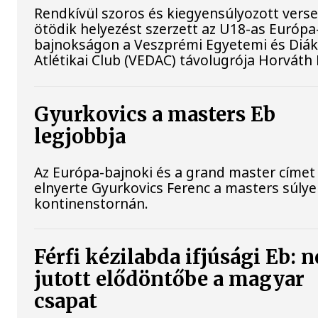
Rendkívül szoros és kiegyensúlyozott vers
ötödik helyezést szerzett az U18-as Európa
bajnokságon a Veszprémi Egyetemi és Diá
Atlétikai Club (VEDAC) távolugrója Horváth
Gyurkovics a masters Eb
legjobbja
Az Európa-bajnoki és a grand master címet 
elnyerte Gyurkovics Ferenc a masters súly
kontinenstornán.
Férfi kézilabda ifjúsági Eb: 
jutott elődöntőbe a magyar
csapat