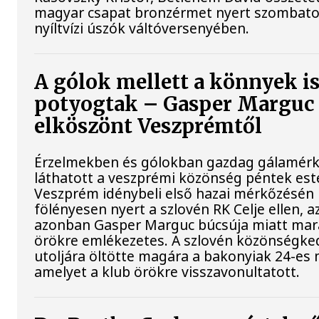
magyar csapat bronzérmet nyert szombato
nyíltvízi úszók váltóversenyében.
A gólok mellett a könnyek i
potyogtak – Gasper Marguc
elköszönt Veszprémtől
Érzelmekben és gólokban gazdag gálamérk
láthatott a veszprémi közönség péntek est
Veszprém idénybeli első hazai mérkőzésén
fölényesen nyert a szlovén RK Celje ellen, a
azonban Gasper Marguc búcsúja miatt ma
örökre emlékezetes. A szlovén közönségke
utoljára öltötte magára a bakonyiak 24-es 
amelyet a klub örökre visszavonultatott.