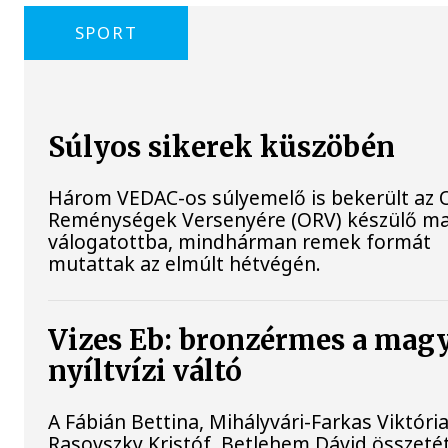
SPORT
Súlyos sikerek küszöbén
Három VEDAC-os súlyemelő is bekerült az O
Reménységek Versenyére (ORV) készülő m
válogatottba, mindhárman remek formát
mutattak az elmúlt hétvégén.
Vizes Eb: bronzérmes a mag
nyíltvízi váltó
A Fábián Bettina, Mihályvári-Farkas Viktória
Rasovszky Kristóf, Betlehem Dávid összeté