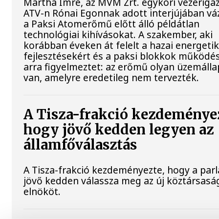
Mártha Imre, az MVM Zrt. egykori vezériga
ATV-n Rónai Egonnak adott interjújában váz
a Paksi Atomerőmű előtt álló példátlan
technológiai kihívásokat. A szakember, aki
korábban éveken át felelt a hazai energetik
fejlesztésekért és a paksi blokkok működés
arra figyelmeztet: az erőmű olyan üzemáll
van, amelyre eredetileg nem tervezték.
A Tisza-frakció kezdeménye
hogy jövő kedden legyen az
államfőválasztás
A Tisza-frakció kezdeményezte, hogy a par
jövő kedden válassza meg az új köztársasá
elnököt.