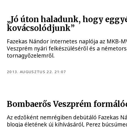
„Jó úton haladunk, hogy eggy
kovácsolódjunk”
Fazekas Nándor internetes naplója az MKB-
Veszprém nyári felkészüléséről és a németors
tornagyőzelemről.
2013. AUGUSZTUS 22. 21:07
Bombaerős Veszprém formáló
Az edzőként nemrégiben debütáló Fazekas N
blogja életének új kihívásáról, Perez búcsúmec