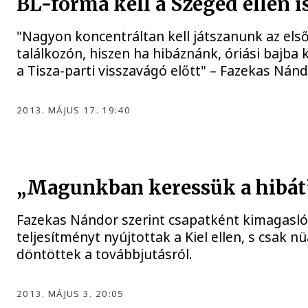
BL-forma kell a Szeged ellen is
"Nagyon koncentráltan kell játszanunk az els
találkozón, hiszen ha hibáznánk, óriási bajba
a Tisza-parti visszavágó előtt" – Fazekas Nánd
2013. MÁJUS 17. 19:40
„Magunkban keressük a hibát
Fazekas Nándor szerint csapatként kimagasl
teljesítményt nyújtottak a Kiel ellen, s csak n
döntöttek a továbbjutásról.
2013. MÁJUS 3. 20:05