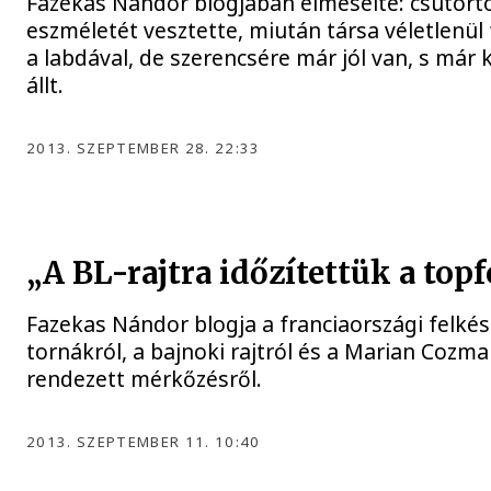
Fazekas Nándor blogjában elmesélte: csütör
eszméletét vesztette, miután társa véletlenül 
a labdával, de szerencsére már jól van, s már 
állt.
2013. SZEPTEMBER 28. 22:33
„A BL-rajtra időzítettük a top
Fazekas Nándor blogja a franciaországi felkés
tornákról, a bajnoki rajtról és a Marian Cozm
rendezett mérkőzésről.
2013. SZEPTEMBER 11. 10:40