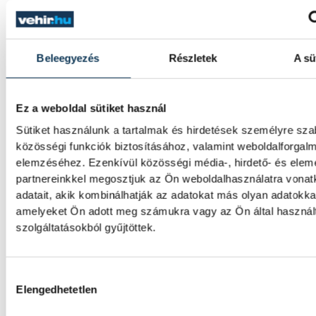
Valami óriási csapódott a Ho
ma reggel
Beleegyezés
Részletek
A sü
Rendhagyó esemény zajlott le kedden regge
Magyar idő szerint 8:35 körül a Hold felszí
csapódott a SpaceX egyik Falcon–9 rakétáj
Ez a weboldal sütiket használ
felső fokozata. A becsapódást a Földről sz
szemmel nem lehetett látni, a szakembere
Sütiket használunk a tartalmak és hirdetések személyre sz
azonban távcsövekkel figyelték az esemény
közösségi funkciók biztosításához, valamint weboldalforgal
elemzéséhez. Ezenkívül közösségi média-, hirdető- és ele
partnereinkkel megosztjuk az Ön weboldalhasználatra vona
adatait, akik kombinálhatják az adatokat más olyan adatokka
Rekordok Európában –
amelyeket Ön adott meg számukra vagy az Ön által haszná
Magyarország a legforróbb,
szolgáltatásokból gyűjtöttek.
Angliában szárazság tombol
Hozzájárulás kiválasztása
Rá sem ismerünk Európára, kontinensszert
Elengedhetetlen
rekordokat dönt a hőség. Magyarország a
legforróbb országok közé került, miközben