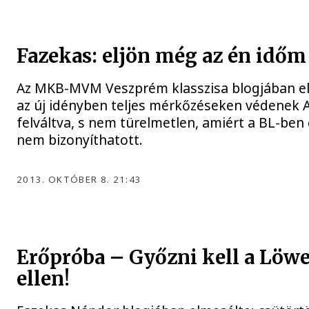
Fazekas: eljön még az én időm
Az MKB-MVM Veszprém klasszisa blogjában e
az új idényben teljes mérkőzéseken védenek Al
felváltva, s nem türelmetlen, amiért a BL-be
nem bizonyíthatott.
2013. OKTÓBER 8. 21:43
Erőpróba – Győzni kell a Löw
ellen!