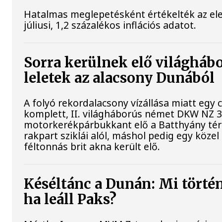
Hatalmas meglepetésként értékelték az el
júliusi, 1,2 százalékos inflációs adatot.
Sorra kerülnek elő világháb
leletek az alacsony Dunából
A folyó rekordalacsony vízállása miatt egy
komplett, II. világháborús német DKW NZ 
motorkerékpárbukkant elő a Batthyány tér
rakpart sziklái alól, máshol pedig egy közel
féltonnás brit akna került elő.
Késéltánc a Dunán: Mi történ
ha leáll Paks?