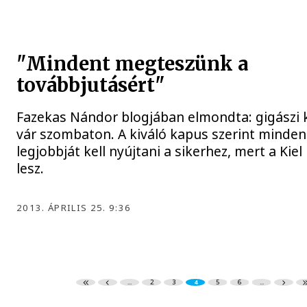
"Mindent megteszünk a
továbbjutásért"
Fazekas Nándor blogjában elmondta: gigászi
vár szombaton. A kiváló kapus szerint minden
legjobbját kell nyújtani a sikerhez, mert a Kiel 
lesz.
2013. ÁPRILIS 25. 9:36
...
2
3
4
5
6
...