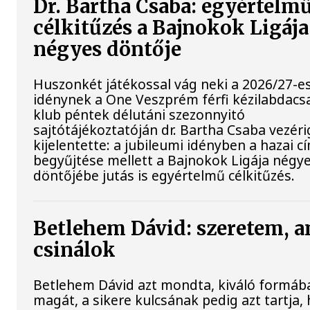
Dr. Bartha Csaba: egyértelm
célkitűzés a Bajnokok Ligája
négyes döntője
Huszonkét játékossal vág neki a 2026/27-e
idénynek a One Veszprém férfi kézilabdacs
klub péntek délutáni szezonnyitó
sajtótájékoztatóján dr. Bartha Csaba vezér
kijelentette: a jubileumi idényben a hazai c
begyűjtése mellett a Bajnokok Ligája négy
döntőjébe jutás is egyértelmű célkitűzés.
Betlehem Dávid: szeretem, a
csinálok
Betlehem Dávid azt mondta, kiváló formába
magát, a sikere kulcsának pedig azt tartja,