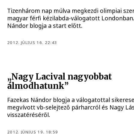
Tizenhárom nap múlva megkezdi olimpiai szer
magyar férfi kézilabda-válogatott Londonban
Nándor blogja a start előtt.
2012. JÚLIUS 16. 22:43
„Nagy Lacival nagyobbat
álmodhatunk”
Fazekas Nándor blogja a válogatottal sikeres
megvívott vb-selejtező párharcról és Nagy Lá
visszatéréséről.
2012. JÚNIUS 19. 18:59