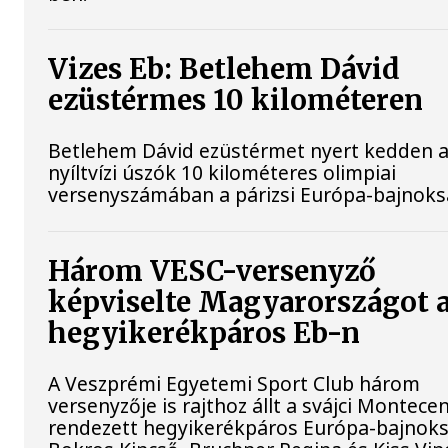
Vizes Eb: Betlehem Dávid
ezüstérmes 10 kilométeren
Betlehem Dávid ezüstérmet nyert kedden 
nyíltvízi úszók 10 kilométeres olimpiai
versenyszámában a párizsi Európa-bajnok
Három VESC-versenyző
képviselte Magyarországot 
hegyikerékpáros Eb-n
A Veszprémi Egyetemi Sport Club három
versenyzője is rajthoz állt a svájci Montece
rendezett hegyikerékpáros Európa-bajnok