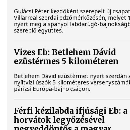
Gulácsi Péter kezdőként szerepelt új csapat
Villarreal szerdai edzőmérkőzésén, melyet 
nyert meg a spanyol labdarúgó-bajnokság
szereplő együttes.
Vizes Eb: Betlehem Dávid
ezüstérmes 5 kilométeren
Betlehem Dávid ezüstérmet nyert szerdán 
nyíltvízi úszók 5 kilométeres versenyszámá
párizsi Európa-bajnokságon.
Férfi kézilabda ifjúsági Eb: a
horvátok legyőzésével
negyeddöntős a magyar