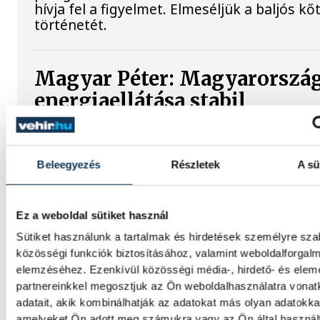
hívja fel a figyelmet. Elmeséljük a baljós k
történetét.
Magyar Péter: Magyarorszá
energiaellátása stabil
Jelenleg stabil Magyarország energiaellátás
paksi erőmű munkatársai azon dolgoznak, 
Beleegyezés
Részletek
A sü
utolsó még termelő turbina hibamentesen
működjön - közölte a miniszterelnök a paks
erőműnél tett keddi látogatása során.
Ez a weboldal sütiket használ
Sütiket használunk a tartalmak és hirdetések személyre sz
Játék közben fedezik fel a
közösségi funkciók biztosításához, valamint weboldalforgal
tudomány világát a veszpré
elemzéséhez. Ezenkívül közösségi média-, hirdető- és ele
partnereinkkel megosztjuk az Ön weboldalhasználatra vona
gyerekek
adatait, akik kombinálhatják az adatokat más olyan adatokka
amelyeket Ön adott meg számukra vagy az Ön által haszná