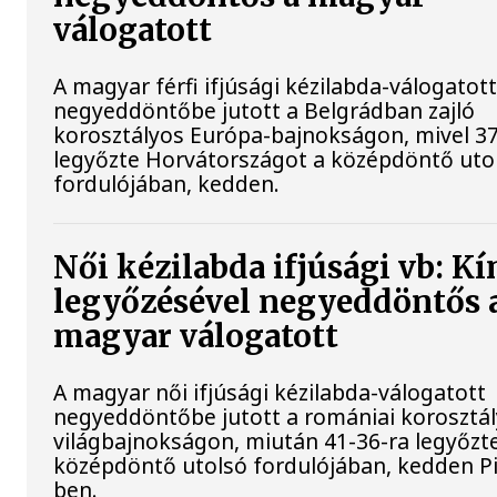
válogatott
A magyar férfi ifjúsági kézilabda-válogatot
negyeddöntőbe jutott a Belgrádban zajló
korosztályos Európa-bajnokságon, mivel 37
legyőzte Horvátországot a középdöntő uto
fordulójában, kedden.
Női kézilabda ifjúsági vb: Kí
legyőzésével negyeddöntős 
magyar válogatott
A magyar női ifjúsági kézilabda-válogatott
negyeddöntőbe jutott a romániai korosztá
világbajnokságon, miután 41-36-ra legyőzte
középdöntő utolsó fordulójában, kedden Pi
ben.