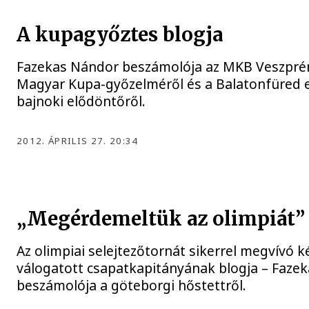
A kupagyőztes blogja
Fazekas Nándor beszámolója az MKB Veszpré
Magyar Kupa-győzelméről és a Balatonfüred e
bajnoki elődöntőről.
2012. ÁPRILIS 27. 20:34
„Megérdemeltük az olimpiát”
Az olimpiai selejtezőtornát sikerrel megvívó k
válogatott csapatkapitányának blogja – Faze
beszámolója a göteborgi hőstettről.