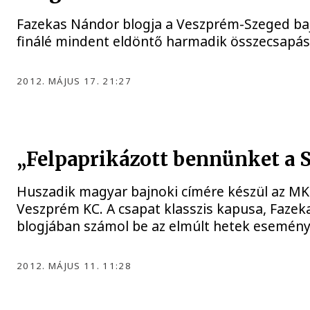
Fazekas Nándor blogja a Veszprém-Szeged ba
finálé mindent eldöntő harmadik összecsapása
2012. MÁJUS 17. 21:27
„Felpaprikázott bennünket a 
Huszadik magyar bajnoki címére készül az M
Veszprém KC. A csapat klasszis kapusa, Faze
blogjában számol be az elmúlt hetek eseménye
2012. MÁJUS 11. 11:28