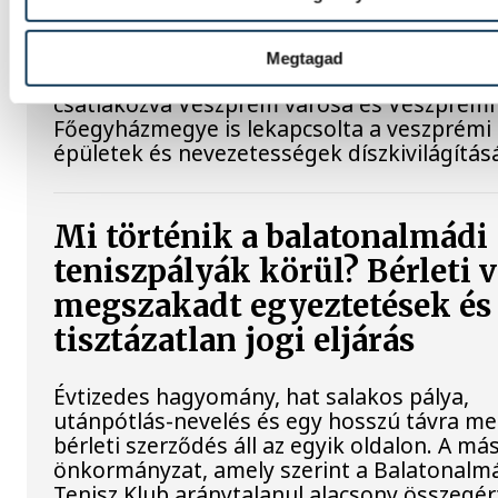
szökőkutakat
Megtagad
A kormány energiatakarékossági felhívásá
csatlakozva Veszprém városa és Veszprémi
Főegyházmegye is lekapcsolta a veszprémi
épületek és nevezetességek díszkivilágításá
Mi történik a balatonalmádi
teniszpályák körül? Bérleti v
megszakadt egyeztetések és
tisztázatlan jogi eljárás
Évtizedes hagyomány, hat salakos pálya,
utánpótlás-nevelés és egy hosszú távra m
bérleti szerződés áll az egyik oldalon. A má
önkormányzat, amely szerint a Balatonalm
Tenisz Klub aránytalanul alacsony összegér