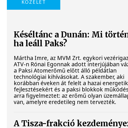
KÖZÉLET
Késéltánc a Dunán: Mi történ
ha leáll Paks?
Mártha Imre, az MVM Zrt. egykori vezériga
ATV-n Rónai Egonnak adott interjújában váz
a Paksi Atomerőmű előtt álló példátlan
technológiai kihívásokat. A szakember, aki
korábban éveken át felelt a hazai energetik
fejlesztésekért és a paksi blokkok működés
arra figyelmeztet: az erőmű olyan üzemáll
van, amelyre eredetileg nem tervezték.
A Tisza-frakció kezdeménye