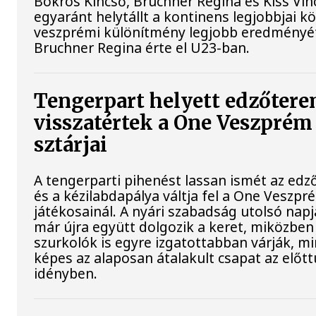
Bokros Kincső, Bruchner Regina és Kiss Vin
egyaránt helytállt a kontinens legjobbjai kö
veszprémi különítmény legjobb eredményé
Bruchner Regina érte el U23-ban.
Tengerpart helyett edzőtere
visszatértek a One Veszprém
sztárjai
A tengerparti pihenést lassan ismét az ed
és a kézilabdapálya váltja fel a One Veszpr
játékosainál. A nyári szabadság utolsó napj
már újra együtt dolgozik a keret, miközben
szurkolók is egyre izgatottabban várják, mi
képes az alaposan átalakult csapat az előtt
idényben.