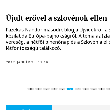
Újult erővel a szlovénok ellen
Fazekas Nándor második blogja Újvidékről, a 
kézilabda Európa-bajnokságról. A téma az Izla
vereség, a hétfői pihenőnap és a Szlovénia ell
létfontosságú találkozó.
2012. JANUÁR 24. 11:19
...
4
5
6
7
8
...