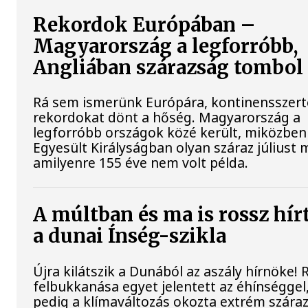
Rekordok Európában –
Magyarország a legforróbb,
Angliában szárazság tombol
Rá sem ismerünk Európára, kontinensszert
rekordokat dönt a hőség. Magyarország a
legforróbb országok közé került, miközben
Egyesült Királyságban olyan száraz júliust 
amilyenre 155 éve nem volt példa.
A múltban és ma is rossz hír
a dunai Ínség-szikla
Újra kilátszik a Dunából az aszály hírnöke!
felbukkanása egyet jelentett az éhínséggel
pedig a klímaváltozás okozta extrém szára