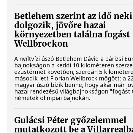
Betlehem szerint az idő neki
dolgozik, jövőre hazai
környezetben találna fogást
Wellbrockon
A nyíltvízi úszó Betlehem Dávid a párizsi Eu
bajnokságon a keddi 10 kilométeren szerze
ezüstérmét követően, szerdán 5 kilométere
második lett Florian Wellbrock mögött; a 2
magyar úszó bízik benne, hogy akár már jöv
hazai rendezésű világbajnokságon "fogást t
németek olimpiai bajnokán.
Gulácsi Péter győzelemmel
mutatkozott be a Villarrealb