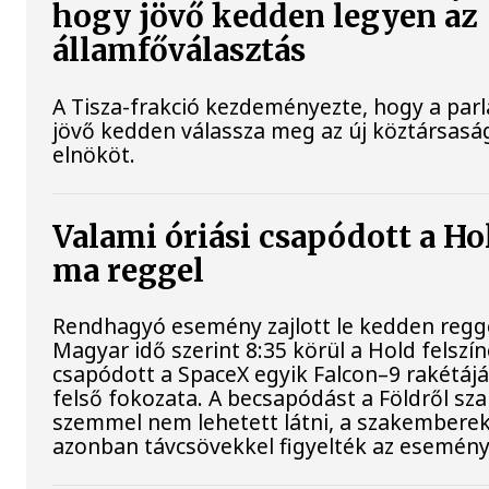
hogy jövő kedden legyen az
államfőválasztás
A Tisza-frakció kezdeményezte, hogy a par
jövő kedden válassza meg az új köztársasá
elnököt.
Valami óriási csapódott a Ho
ma reggel
Rendhagyó esemény zajlott le kedden regge
Magyar idő szerint 8:35 körül a Hold felszí
csapódott a SpaceX egyik Falcon–9 rakétáj
felső fokozata. A becsapódást a Földről sz
szemmel nem lehetett látni, a szakembere
azonban távcsövekkel figyelték az esemény