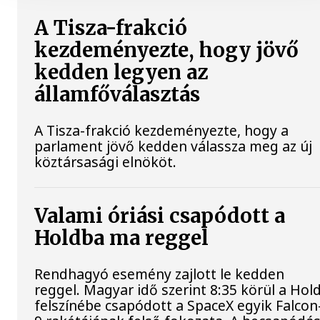
A Tisza-frakció
kezdeményezte, hogy jövő
kedden legyen az
államfőválasztás
A Tisza-frakció kezdeményezte, hogy a
parlament jövő kedden válassza meg az új
köztársasági elnököt.
Valami óriási csapódott a
Holdba ma reggel
Rendhagyó esemény zajlott le kedden
reggel. Magyar idő szerint 8:35 körül a Hol
felszínébe csapódott a SpaceX egyik Falcon