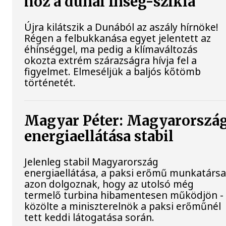
hoz a dunai Ínség-szikla
Újra kilátszik a Dunából az aszály hírnöke!
Régen a felbukkanása egyet jelentett az
éhínséggel, ma pedig a klímaváltozás
okozta extrém szárazságra hívja fel a
figyelmet. Elmeséljük a baljós kőtömb
történetét.
Magyar Péter: Magyarorszá
energiaellátása stabil
Jelenleg stabil Magyarország
energiaellátása, a paksi erőmű munkatársa
azon dolgoznak, hogy az utolsó még
termelő turbina hibamentesen működjön -
közölte a miniszterelnök a paksi erőműnél
tett keddi látogatása során.