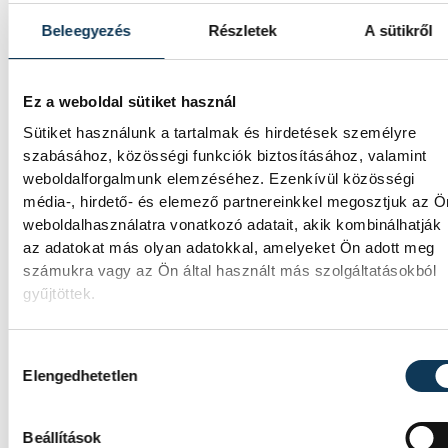
vendéglátóhely 44 étellel indult. Egy fonyód
hely nyert...
Beleegyezés
Részletek
A sütikről
Meglepték az elemzőket a
Ez a weboldal sütiket használ
júliusi inflációs adatok
Sütiket használunk a tartalmak és hirdetések személyre
szabásához, közösségi funkciók biztosításához, valamint
weboldalforgalmunk elemzéséhez. Ezenkívül közösségi
Hatalmas meglepetésként értékelték az
elemzők a júliusi, 1,2 százalékos inflációs
média-, hirdető- és elemező partnereinkkel megosztjuk az Ö
adatot.
weboldalhasználatra vonatkozó adatait, akik kombinálhatják
az adatokat más olyan adatokkal, amelyeket Ön adott meg
számukra vagy az Ön által használt más szolgáltatásokból
gyűjtöttek.
Sorra kerülnek elő
világháborús leletek az
Hozzájárulás kiválasztása
alacsony Dunából
Elengedhetetlen
A folyó rekordalacsony vízállása miatt egy
csaknem komplett, II. világháborús német
Beállítások