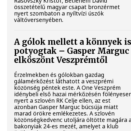
Rasovszky Kristóf, Betlehem Dávid
összetételű magyar csapat bronzérmet
nyert szombaton a nyíltvízi úszók
váltóversenyében.
A gólok mellett a könnyek i
potyogtak – Gasper Marguc
elköszönt Veszprémtől
Érzelmekben és gólokban gazdag
gálamérkőzést láthatott a veszprémi
közönség péntek este. A One Veszprém
idénybeli első hazai mérkőzésén fölényese
nyert a szlovén RK Celje ellen, az est
azonban Gasper Marguc búcsúja miatt
marad örökre emlékezetes. A szlovén
közönségkedvenc utoljára öltötte magára 
bakonyiak 24-es mezét, amelyet a klub