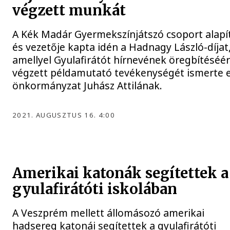
végzett munkát
A Kék Madár Gyermekszínjátszó csoport alapí
és vezetője kapta idén a Hadnagy László-díjat
amellyel Gyulafirátót hírnevének öregbítéséér
végzett példamutató tevékenységét ismerte e
önkormányzat Juhász Attilának.
2021. AUGUSZTUS 16. 4:00
Amerikai katonák segítettek a
gyulafirátóti iskolában
A Veszprém mellett állomásozó amerikai
hadsereg katonái segítettek a gyulafirátóti