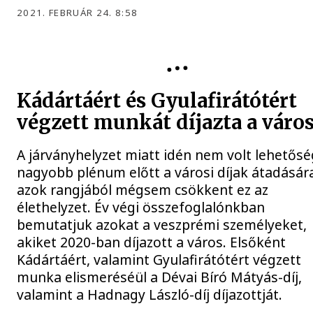
2021. FEBRUÁR 24. 8:58
Kádártáért és Gyulafirátótért
végzett munkát díjazta a váro
A járványhelyzet miatt idén nem volt lehetősé
nagyobb plénum előtt a városi díjak átadásár
azok rangjából mégsem csökkent ez az
élethelyzet. Év végi összefoglalónkban
bemutatjuk azokat a veszprémi személyeket,
akiket 2020-ban díjazott a város. Elsőként
Kádártáért, valamint Gyulafirátótért végzett
munka elismeréséül a Dévai Bíró Mátyás-díj,
valamint a Hadnagy László-díj díjazottját.