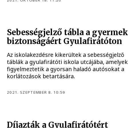
2021. OKTÓBER 18. 11:20
Sebességjelző tábla a gyerme
biztonságáért Gyulafirátóton
Az iskolakezdésre kikerültek a sebességjelző
táblák a gyulafirátóti iskola utcájába, amelyek
figyelmeztetik a gyorsan haladó autósokat a
korlátozások betartására.
2021. SZEPTEMBER 8. 10:59
Díjazták a Gyulafirátótért