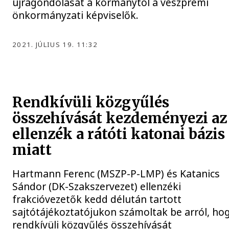
újragondolását a kormánytól a veszprémi
önkormányzati képviselők.
2021. JÚLIUS 19. 11:32
Rendkívüli közgyűlés
összehívását kezdeményezi az
ellenzék a rátóti katonai bázis
miatt
Hartmann Ferenc (MSZP-P-LMP) és Katanics
Sándor (DK-Szakszervezet) ellenzéki
frakcióvezetők kedd délután tartott
sajtótájékoztatójukon számoltak be arról, ho
rendkívüli közgyűlés összehívását