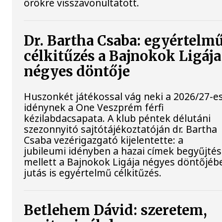
örökre visszavonultatott.
Dr. Bartha Csaba: egyértelm
célkitűzés a Bajnokok Ligája
négyes döntője
Huszonkét játékossal vág neki a 2026/27-e
idénynek a One Veszprém férfi
kézilabdacsapata. A klub péntek délutáni
szezonnyitó sajtótájékoztatóján dr. Bartha
Csaba vezérigazgató kijelentette: a
jubileumi idényben a hazai címek begyűjté
mellett a Bajnokok Ligája négyes döntőjéb
jutás is egyértelmű célkitűzés.
Betlehem Dávid: szeretem,