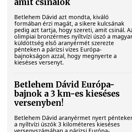
amit csinálok
Betlehem Dávid azt mondta, kiváló
formában érzi magát, a sikere kulcsának
pedig azt tartja, hogy szereti, amit csinál. A
olimpiai bronzérmes nyíltvízi úszó a magya
küldöttség első aranyérmét szerezte
pénteken a párizsi vizes Európa-
bajnokságon azzal, hogy megnyerte a
kieséses versenyt.
Betlehem Dávid Európa-
bajnok a 3 km-es kieséses
versenyben!
Betlehem Dávid aranyérmet nyert pénteke
a nyíltvízi úszók 3 kilométeres kieséses
versenyszámában a párizsi Európa-