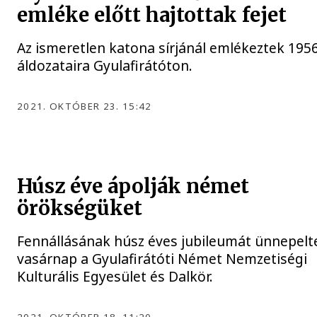
emléke előtt hajtottak fejet
Az ismeretlen katona sírjánál emlékeztek 195
áldozataira Gyulafirátóton.
2021. OKTÓBER 23. 15:42
Húsz éve ápolják német
örökségüket
Fennállásának húsz éves jubileumát ünnepelt
vasárnap a Gyulafirátóti Német Nemzetiségi
Kulturális Egyesület és Dalkör.