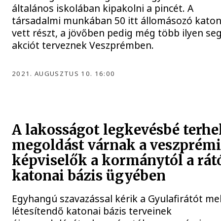
általános iskolában kipakolni a pincét. A
társadalmi munkában 50 itt állomásozó kato
vett részt, a jövőben pedig még több ilyen seg
akciót terveznek Veszprémben.
2021. AUGUSZTUS 10. 16:00
A lakosságot legkevésbé terhe
megoldást várnak a veszprém
képviselők a kormánytól a rát
katonai bázis ügyében
Egyhangú szavazással kérik a Gyulafirátót mel
létesítendő katonai bázis terveinek