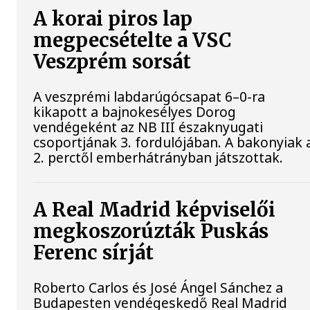
A korai piros lap
megpecsételte a VSC
Veszprém sorsát
A veszprémi labdarúgócsapat 6–0-ra
kikapott a bajnokesélyes Dorog
vendégeként az NB III északnyugati
csoportjának 3. fordulójában. A bakonyiak 
2. perctől emberhátrányban játszottak.
A Real Madrid képviselői
megkoszorúzták Puskás
Ferenc sírját
Roberto Carlos és José Ángel Sánchez a
Budapesten vendégeskedő Real Madrid