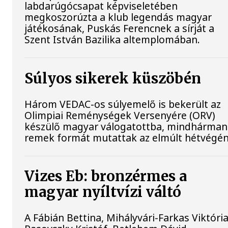
labdarúgócsapat képviseletében
megkoszorúzta a klub legendás magyar
játékosának, Puskás Ferencnek a sírját a
Szent István Bazilika altemplomában.
Súlyos sikerek küszöbén
Három VEDAC-os súlyemelő is bekerült az
Olimpiai Reménységek Versenyére (ORV)
készülő magyar válogatottba, mindhárman
remek formát mutattak az elmúlt hétvégén
Vizes Eb: bronzérmes a
magyar nyíltvízi váltó
A Fábián Bettina, Mihályvári-Farkas Viktória