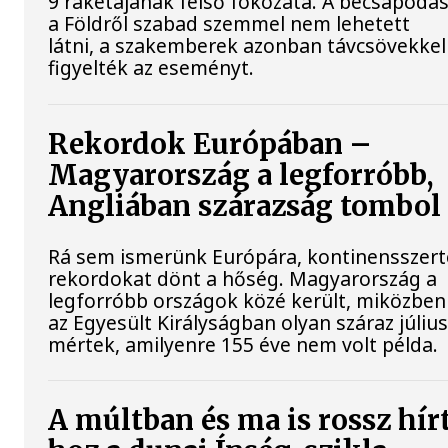
9 rakétájának felső fokozata. A becsapódás
a Földről szabad szemmel nem lehetett
látni, a szakemberek azonban távcsövekkel
figyelték az eseményt.
Rekordok Európában –
Magyarország a legforróbb,
Angliában szárazság tombol
Rá sem ismerünk Európára, kontinensszert
rekordokat dönt a hőség. Magyarország a
legforróbb országok közé került, miközben
az Egyesült Királyságban olyan száraz július
mértek, amilyenre 155 éve nem volt példa.
A múltban és ma is rossz hír