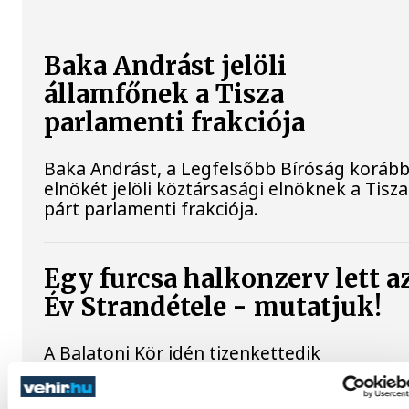
Baka Andrást jelöli
államfőnek a Tisza
parlamenti frakciója
Baka Andrást, a Legfelsőbb Bíróság korább
elnökét jelöli köztársasági elnöknek a Tisza
párt parlamenti frakciója.
Egy furcsa halkonzerv lett a
Év Strandétele - mutatjuk!
A Balatoni Kör idén tizenkettedik
alkalommal hirdette meg az év strandétele
versenyt, amelyre minden eddiginél több, 