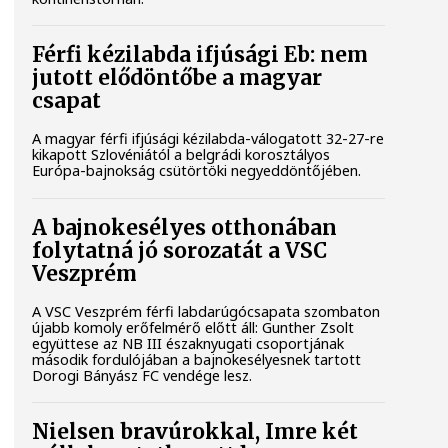
Férfi kézilabda ifjúsági Eb: nem
jutott elődöntőbe a magyar
csapat
A magyar férfi ifjúsági kézilabda-válogatott 32-27-re
kikapott Szlovéniától a belgrádi korosztályos
Európa-bajnokság csütörtöki negyeddöntőjében.
A bajnokesélyes otthonában
folytatná jó sorozatát a VSC
Veszprém
A VSC Veszprém férfi labdarúgócsapata szombaton
újabb komoly erőfelmérő előtt áll: Gunther Zsolt
együttese az NB III északnyugati csoportjának
második fordulójában a bajnokesélyesnek tartott
Dorogi Bányász FC vendége lesz.
Nielsen bravúrokkal, Imre két