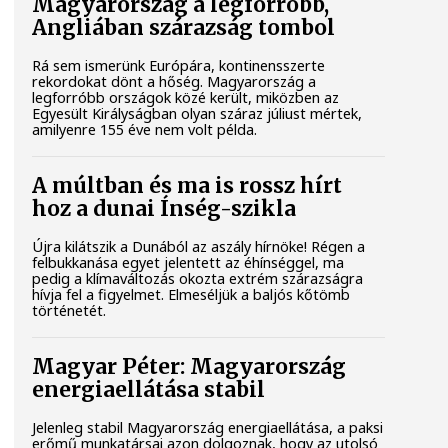
Magyarország a legforróbb,
Angliában szárazság tombol
Rá sem ismerünk Európára, kontinensszerte
rekordokat dönt a hőség. Magyarország a
legforróbb országok közé került, miközben az
Egyesült Királyságban olyan száraz júliust mértek,
amilyenre 155 éve nem volt példa.
A múltban és ma is rossz hírt
hoz a dunai Ínség-szikla
Újra kilátszik a Dunából az aszály hírnöke! Régen a
felbukkanása egyet jelentett az éhínséggel, ma
pedig a klímaváltozás okozta extrém szárazságra
hívja fel a figyelmet. Elmeséljük a baljós kőtömb
történetét.
Magyar Péter: Magyarország
energiaellátása stabil
Jelenleg stabil Magyarország energiaellátása, a paksi
erőmű munkatársai azon dolgoznak, hogy az utolsó