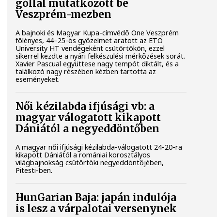
góllal mutatkozott be
Veszprém-mezben
A bajnoki és Magyar Kupa-címvédő One Veszprém
fölényes, 44–25-ös győzelmet aratott az ETO
University HT vendégeként csütörtökön, ezzel
sikerrel kezdte a nyári felkészülési mérkőzések sorát.
Xavier Pascual együttese nagy tempót diktált, és a
találkozó nagy részében kézben tartotta az
eseményeket.
Női kézilabda ifjúsági vb: a
magyar válogatott kikapott
Dániától a negyeddöntőben
A magyar női ifjúsági kézilabda-válogatott 24-20-ra
kikapott Dániától a romániai korosztályos
világbajnokság csütörtöki negyeddöntőjében,
Pitesti-ben.
HunGarian Baja: japán indulója
is lesz a várpalotai versenynek