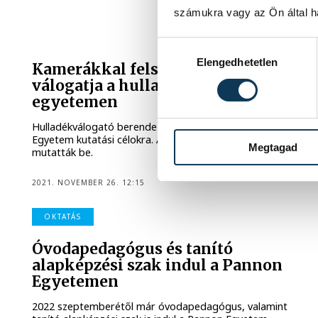
számukra vagy az Ön által ha
Hozzájárulás kiválasztása
Elengedhetetlen
Kamerákkal felszerelt gép
válogatja a hulladékot az
egyetemen
Hulladékválogató berendezést szerzett be a Pannon
Egyetem kutatási célokra. A készüléket csütörtökön
Megtagad
mutatták be.
2021. NOVEMBER 26. 12:15
OKTATÁS
Óvodapedagógus és tanító
alapképzési szak indul a Pannon
Egyetemen
2022 szeptemberétől már óvodapedagógus, valamint