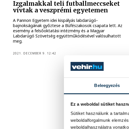
Izgalmakkal teli futballmeccseket
vívtak a veszprémi egyetemen
A Pannon Egyetem idei kispályás labdarúgó-
bajnokságának győztese a Büfészakosok csapata lett. Az
esemény a felsőoktatási intézmény és a Magyar
Labdarúgó Szövetség együttműködésével valósulhatott
meg.
2021. DECEMBER 9. 12:42
Beleegyezés
Ez a weboldal sütiket haszn
Sütiket használunk a tartal
weboldalforgalmunk elemzésé
weboldalhasználatra vonatko