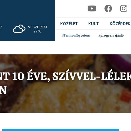
KÖZÉLET
KULT
KÖZÉRDEK
VESZPRÉM
7.
27°C
#Pannon Egyetem
#programajánló