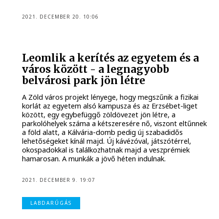
2021. DECEMBER 20. 10:06
Leomlik a kerítés az egyetem és a
város között - a legnagyobb
belvárosi park jön létre
A Zöld város projekt lényege, hogy megszűnik a fizikai
korlát az egyetem alsó kampusza és az Erzsébet-liget
között, egy egybefüggő zöldövezet jön létre, a
parkolóhelyek száma a kétszeresére nő, viszont eltűnnek
a föld alatt, a Kálvária-domb pedig új szabadidős
lehetőségeket kínál majd. Új kávézóval, játszótérrel,
okospadokkal is találkozhatnak majd a veszprémiek
hamarosan. A munkák a jövő héten indulnak.
2021. DECEMBER 9. 19:07
LABDARÚGÁS