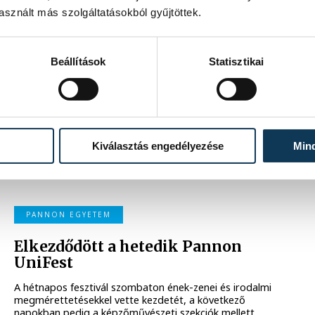
2021. DECEMBER 3. 14:05
sznált más szolgáltatásokból gyűjtöttek.
Beállítások
Statisztikai
Innovációs konferenciát rendezett
az egyetem
Innovációs konferenciát rendezett kedden a Pannon
Egyetem Gazdaságtudományi Kara, melynek fővédnöke a
Nemzeti Kutatási, Fejlesztési és Innovációs Hivatal volt.
Kiválasztás engedélyezése
Min
2021. NOVEMBER 24. 11:52
PANNON EGYETEM
Elkezdődött a hetedik Pannon
UniFest
A hétnapos fesztivál szombaton ének-zenei és irodalmi
megmérettetésekkel vette kezdetét, a következő
napokban pedig a képzőművészeti szekciók mellett