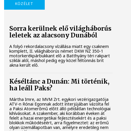
KÖZÉLET
Sorra kerülnek elő világháborús
leletek az alacsony Dunából
A folyó rekordalacsony vízállása miatt egy csaknem
komplett, II. világháborús német DKW NZ 350-1
motorkerékpárbukkant elő a Batthyány téri rakpart
sziklái alól, máshol pedig egy közel féltonnás brit
akna került elő.
Késéltánc a Dunán: Mi történik,
ha leáll Paks?
Mártha Imre, az MVM Zrt. egykori vezérigazgatója
ATV-n Rónai Egonnak adott interjújában vázolta fel
a Paksi Atomerőmű előtt álló példátlan technológiai
kihívásokat. A szakember, aki korábban éveken át
felelt a hazai energetikai fejlesztésekért és a paksi
blokkok működéséért, arra figyelmeztet: az erőmű
olyan üzemállapotban van, amelyre eredetileg nem