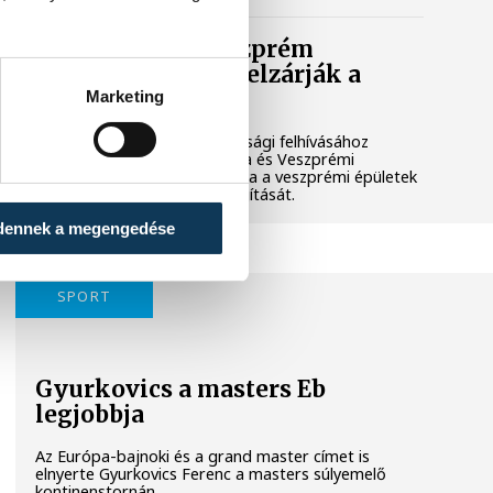
Lekapcsolják Veszprém
díszkivilágítását, elzárják a
szökőkutakat
Marketing
A kormány energiatakarékossági felhívásához
csatlakozva Veszprém városa és Veszprémi
Főegyházmegye is lekapcsolta a veszprémi épületek
és nevezetességek díszkivilágítását.
dennek a megengedése
SPORT
Gyurkovics a masters Eb
legjobbja
Az Európa-bajnoki és a grand master címet is
elnyerte Gyurkovics Ferenc a masters súlyemelő
kontinenstornán.