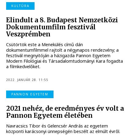
KULTÚRA
Elindult a 8. Budapest Nemzetközi
Dokumentumfilm fesztivál
Veszprémben
Csütörtök este a Menekülés című dán
dokumentumfilmmel rajtolt a négynapos rendezvény; a
fesztivál megnyitóján a házigazda Pannon Egyetem
Modern Filológiai és Társadalomtudományi Kara fogadta
a filmkedvelőket.
2022. JANUÁR 28. 11:55
PANNON EGYETEM
2021 nehéz, de eredményes év volt a
Pannon Egyetem életében
Navracsics Tibor és Gelencsér András az egyetem
központi karácsonyi ünnepségén beszélt az elmúlt évről.