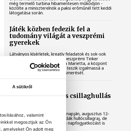
még termelő turbina hibamentesen működjön -
közölte a miniszterelnök a paksi erőműnél tett keddi
látogatása során.
Játék közben fedezik fel a
tudomány világát a veszprémi
gyerekek
Látványos kísérletek, kreatív feladatok és sok-sok
élmény várja a gyerekeket a veszprémi Tinker
Labsben. Videónkban Balassa Marietta, a központ
vezetője mutatja be, hogyan teszik izgalmassá a
természettudományok megismerését.
A sütikről
Augusztus 12-én
napfogyatkozás és csillaghullás
is vár ránk
Az év legsűrűbb csillagászati napján, augusztus 12-
tosításához, valamint
én éjjel tetőzik majd a Perseidák hullócsillagraj, de
einkkel megosztjuk az Ön
ugyanezen a napon részleges napfogyatkozást is
meg lehet majd figyelni.
l, amelyeket Ön adott meg