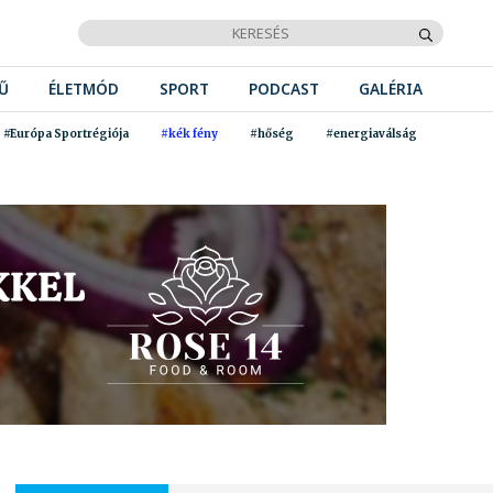
Ű
ÉLETMÓD
SPORT
PODCAST
GALÉRIA
#Európa Sportrégiója
#kék fény
#hőség
#energiaválság