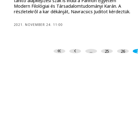
tanító alapképzési szak is indul a Pannon Egyetem
Modern Filológiai és Társadalomtudományi Karán. A
részletekről a kar dékánját, Navracsics Juditot kérdeztük.
2021. NOVEMBER 24. 11:00
...
25
26