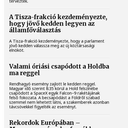
tervezték.
A Tisza-frakció kezdeményezte,
hogy jövő kedden legyen az
államfőválasztás
A Tisza-frakció kezdeményezte, hogy a parlament
jövő kedden válassza meg az új köztársasági
elnököt.
Valami óriási csapódott a Holdba
ma reggel
Rendhagyó esemény zajlott le kedden reggel.
Magyar idő szerint 8:35 körül a Hold felszínébe
csapódott a SpaceX egyik Falcon–9 rakétájának
felső fokozata. A becsapódást a Földről szabad
szemmel nem lehetett látni, a szakemberek azonban
távcsövekkel figyelték az eseményt.
Rekordok Európában –