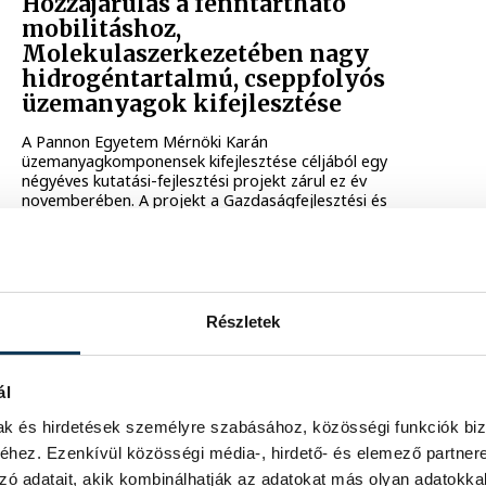
Hozzájárulás a fenntartható
mobilitáshoz,
Molekulaszerkezetében nagy
hidrogéntartalmú, cseppfolyós
üzemanyagok kifejlesztése
A Pannon Egyetem Mérnöki Karán
üzemanyagkomponensek kifejlesztése céljából egy
négyéves kutatási-fejlesztési projekt zárul ez év
novemberében. A projekt a Gazdaságfejlesztési és
Innovációs Operatív Programban meghirdetett GINOP-
2.3.2-15 - Stratégiai K+F műhelyek kiválósága című
felhívás keretében részesült összesen 662 millió forint
összegű támogatásban. A projekt a fenntartható
mobilitás (szárazföldi-, légi- és vízi közlekedés/szállítás)
megvalósításához járult hozzá a molekulaszerkezetében
Részletek
nagy hidrogéntartalmú üzemanyagok előállításának és
felhasználásának megteremtésével. A kutatás
középpontjában olyan új termékcsaládok, illetőleg azok
ál
előállítására szolgáló eljárások kifejlesztése állt, amelyek
nemzetközi szinten is versenyképesek, nagy hozzáadott
mak és hirdetések személyre szabásához, közösségi funkciók biz
értékkel rendelkeznek és megtestesítik a tudományterület
hez. Ezenkívül közösségi média-, hirdető- és elemező partner
legújabb eredményeit.
zó adatait, akik kombinálhatják az adatokat más olyan adatokka