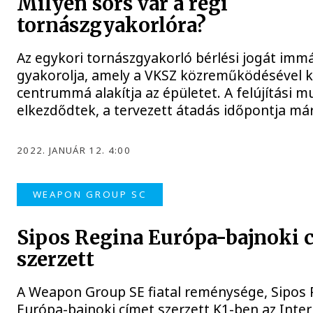
Milyen sors vár a régi
tornászgyakorlóra?
Az egykori tornászgyakorló bérlési jogát imm
gyakorolja, amely a VKSZ közreműködésével 
centrummá alakítja az épületet. A felújítási 
elkezdődtek, a tervezett átadás időpontja márc
2022. JANUÁR 12. 4:00
WEAPON GROUP SC
Sipos Regina Európa-bajnoki 
szerzett
A Weapon Group SE fiatal reménysége, Sipos 
Európa-bajnoki címet szerzett K1-ben az Inter