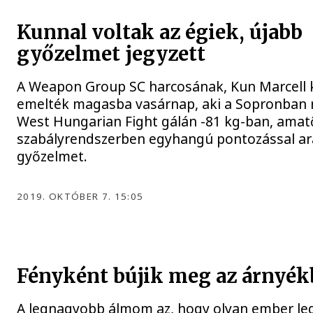
Kunnal voltak az égiek, újabb
győzelmet jegyzett
A Weapon Group SC harcosának, Kun Marcell 
emelték magasba vasárnap, aki a Sopronban r
West Hungarian Fight gálán -81 kg-ban, amat
szabályrendszerben egyhangú pontozással ar
győzelmet.
2019. OKTÓBER 7. 15:05
Fényként bújik meg az árnyé
A legnagyobb álmom az, hogy olyan ember leg