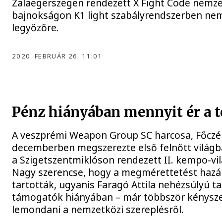
Zalaegerszegen rendezett X Fight Code nemze
bajnokságon K1 light szabályrendszerben nem
legyőzőre.
2020. FEBRUÁR 26. 11:01
Pénz hiányában mennyit ér a 
A veszprémi Weapon Group SC harcosa, Főczé
decemberben megszerezte első felnőtt világb
a Szigetszentmiklóson rendezett II. kempo-vi
Nagy szerencse, hogy a megmérettetést haz
tartották, ugyanis Faragó Attila nehézsúlyú t
támogatók hiányában – már többször kénysze
lemondani a nemzetközi szereplésről.