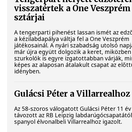
visszatértek a One Veszprém
sztárjai
A tengerparti pihenést lassan ismét az ed
a kézilabdapálya váltja fel a One Veszprém
játékosainál. A nyári szabadság utolsó napj
már újra együtt dolgozik a keret, miközben
szurkolók is egyre izgatottabban várják, mi
képes az alaposan átalakult csapat az előtt
idényben.
Gulácsi Péter a Villarrealhoz
Az 58-szoros válogatott Gulácsi Péter 11 év
távozott az RB Leipzig labdarúgócsapatától
spanyol élvonalbeli Villarrealhoz igazolt.