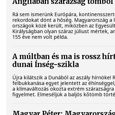
Angliában szárazság tombol
Rá sem ismerünk Európára, kontinensszert
rekordokat dönt a hőség. Magyarország a 
országok közé került, miközben az Egyesül
Királyságban olyan száraz júliust mértek, a
155 éve nem volt példa.
A múltban és ma is rossz hír
dunai Ínség-szikla
Újra kilátszik a Dunából az aszály hírnöke!
felbukkanása egyet jelentett az éhínséggel
a klímaváltozás okozta extrém szárazságra h
figyelmet. Elmeséljük a baljós kőtömb tört
Magyar Péter: Magyarorszá