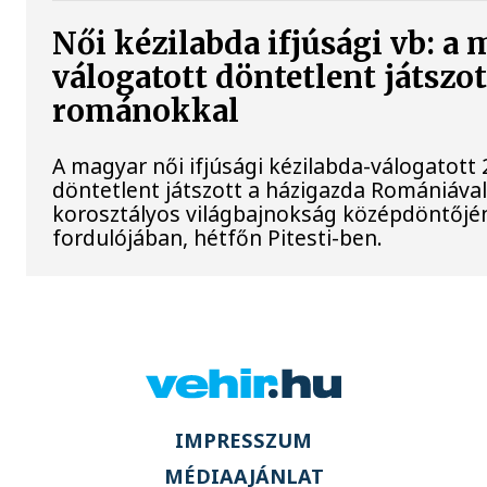
Női kézilabda ifjúsági vb: a
válogatott döntetlent játszot
románokkal
A magyar női ifjúsági kézilabda-válogatott 
döntetlent játszott a házigazda Romániával
korosztályos világbajnokság középdöntőjé
fordulójában, hétfőn Pitesti-ben.
IMPRESSZUM
MÉDIAAJÁNLAT