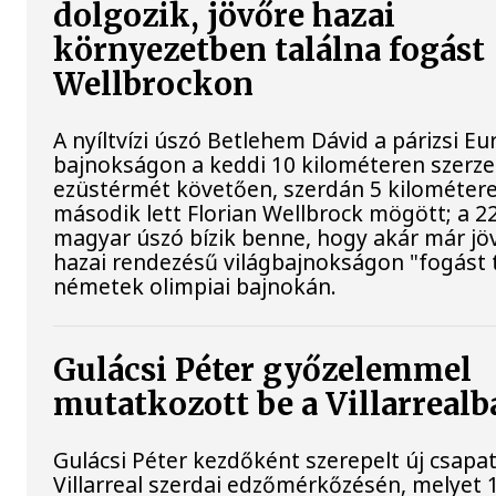
dolgozik, jövőre hazai
környezetben találna fogást
Wellbrockon
A nyíltvízi úszó Betlehem Dávid a párizsi Eu
bajnokságon a keddi 10 kilométeren szerze
ezüstérmét követően, szerdán 5 kilométere
második lett Florian Wellbrock mögött; a 2
magyar úszó bízik benne, hogy akár már jöv
hazai rendezésű világbajnokságon "fogást t
németek olimpiai bajnokán.
Gulácsi Péter győzelemmel
mutatkozott be a Villarrealb
Gulácsi Péter kezdőként szerepelt új csapat
Villarreal szerdai edzőmérkőzésén, melyet 