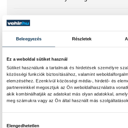
Augusztus 12-én napfogyatk
csillaghullás is vár ránk
Beleegyezés
Részletek
A
Az év legsűrűbb csillagászati napján, augu
éjjel tetőzik majd a Perseidák hullócsillagraj
ugyanezen a napon részleges napfogyatkoz
Ez a weboldal sütiket használ
meg lehet majd figyelni.
Sütiket használunk a tartalmak és hirdetések személyre sz
közösségi funkciók biztosításához, valamint weboldalforgal
elemzéséhez. Ezenkívül közösségi média-, hirdető- és ele
Lekapcsolják Veszprém
partnereinkkel megosztjuk az Ön weboldalhasználatra vonatk
díszkivilágítását, elzárják a
akik kombinálhatják az adatokat más olyan adatokkal, amely
szökőkutakat
meg számukra vagy az Ön által használt más szolgáltatásokb
A kormány energiatakarékossági felhívásá
Hozzájárulás kiválasztása
csatlakozva Veszprém városa és Veszprémi
Elengedhetetlen