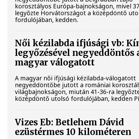
korosztályos Európa-bajnokságon, mivel 37
legyőzte Horvátországot a középdöntő uto
fordulójában, kedden.
Női kézilabda ifjúsági vb: Kí
legyőzésével negyeddöntős 
magyar válogatott
A magyar női ifjúsági kézilabda-válogatott
negyeddöntőbe jutott a romániai korosztá
világbajnokságon, miután 41-36-ra legyőzte
középdöntő utolsó fordulójában, kedden Pi
Vizes Eb: Betlehem Dávid
ezüstérmes 10 kilométeren