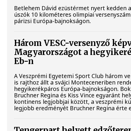
Betlehem Dávid ezüstérmet nyert kedden a n
úszók 10 kilométeres olimpiai versenyszá
párizsi Európa-bajnokságon.
Három VESC-versenyző képv
Magyarországot a hegyiker
Eb-n
A Veszprémi Egyetemi Sport Club három ve
is rajthoz állt a svájci Monteceneriben rend
hegyikerékpáros Európa-bajnokságon. Bokr
Bruchner Regina és Kiss Vince egyaránt hely
kontinens legjobbjai között, a veszprémi k
legjobb eredményét Bruchner Regina érte e
Tengerpart helyett edzőtere