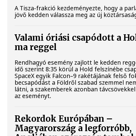
A Tisza-frakció kezdeményezte, hogy a par
jövő kedden válassza meg az új köztársaság
Valami óriási csapódott a Ho
ma reggel
Rendhagyó esemény zajlott le kedden regg
idő szerint 8:35 körül a Hold felszínébe csa
SpaceX egyik Falcon–9 rakétájának felső fo
becsapódást a Földről szabad szemmel nem
látni, a szakemberek azonban távcsövekkel 
az eseményt.
Rekordok Európában –
Magyarország a legforróbb,