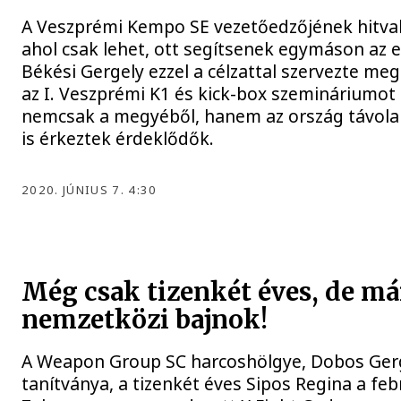
A Veszprémi Kempo SE vezetőedzőjének hitval
ahol csak lehet, ott segítsenek egymáson az 
Békési Gergely ezzel a célzattal szervezte m
az I. Veszprémi K1 és kick-box szemináriumot 
nemcsak a megyéből, hanem az ország távolab
is érkeztek érdeklődők.
2020. JÚNIUS 7. 4:30
Még csak tizenkét éves, de má
nemzetközi bajnok!
A Weapon Group SC harcoshölgye, Dobos Ger
tanítványa, a tizenkét éves Sipos Regina a fe