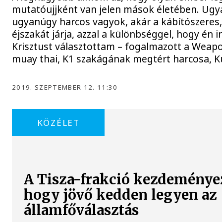
mutatóujjként van jelen mások életében. Ugy
ugyanúgy harcos vagyok, akár a kábítószeres,
éjszakát járja, azzal a különbséggel, hogy én 
Krisztust választottam – fogalmazott a Weap
muay thai, K1 szakágának megtért harcosa, K
2019. SZEPTEMBER 12. 11:30
KÖZÉLET
A Tisza-frakció kezdeménye
hogy jövő kedden legyen az
államfőválasztás