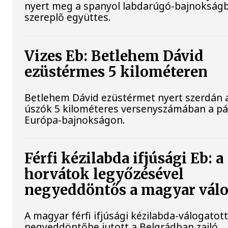
nyert meg a spanyol labdarúgó-bajnokság
szereplő együttes.
Vizes Eb: Betlehem Dávid
ezüstérmes 5 kilométeren
Betlehem Dávid ezüstérmet nyert szerdán a 
úszók 5 kilométeres versenyszámában a pár
Európa-bajnokságon.
Férfi kézilabda ifjúsági Eb: a
horvátok legyőzésével
negyeddöntős a magyar válo
A magyar férfi ifjúsági kézilabda-válogatot
negyeddöntőbe jutott a Belgrádban zajló