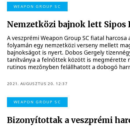
WEAPON GROUP SC
Nemzetközi bajnok lett Sipos
A veszprémi Weapon Group SC fiatal harcosa 
folyamán egy nemzetközi verseny mellett ma
bajnokságot is nyert. Dobos Gergely tizennég
tanítványa a felnőttek között is megmérette 
rutinos mezőnyben felállhatott a dobogó har
2021. AUGUSZTUS 20. 12:37
WEAPON GROUP SC
Bizonyítottak a veszprémi ha