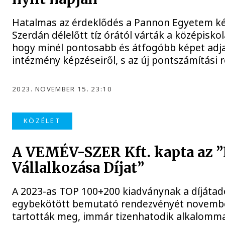
Hatalmas az érdeklődés a Pannon Egyetem ké
Szerdán délelőtt tíz órától várták a középiskol
hogy minél pontosabb és átfogóbb képet adja
intézmény képzéseiről, s az új pontszámítási r
2023. NOVEMBER 15. 23:10
KÖZÉLET
A VEMÉV-SZER Kft. kapta az ”
Vállalkozása Díjat”
A 2023-as TOP 100+200 kiadványnak a díjátad
egybekötött bemutató rendezvényét novemb
tartották meg, immár tizenhatodik alkalomm