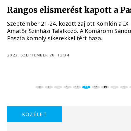
Rangos elismerést kapott a Pa
Szeptember 21-24. között zajlott Komlón a IX.
Amatőr Színházi Találkozó. A Komáromi Sándo
Paszta komoly sikerekkel tért haza.
2023. SZEPTEMBER 28. 12:34
...
15
16
17
18
19
...
KÖZÉLET