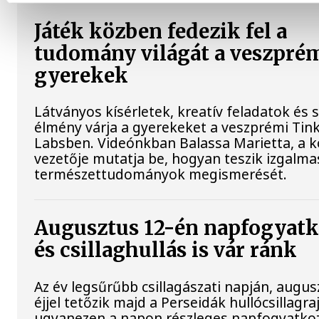
Játék közben fedezik fel a
tudomány világát a veszpré
gyerekek
Látványos kísérletek, kreatív feladatok és 
élmény várja a gyerekeket a veszprémi Tin
Labsben. Videónkban Balassa Marietta, a 
vezetője mutatja be, hogyan teszik izgalma
természettudományok megismerését.
Augusztus 12-én napfogyat
és csillaghullás is vár ránk
Az év legsűrűbb csillagászati napján, augu
éjjel tetőzik majd a Perseidák hullócsillagraj
ugyanezen a napon részleges napfogyatkoz