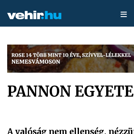
PANNON EGYET
A valóság nem ellenség, nézz