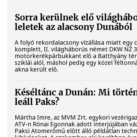
Sorra kerülnek elő világháb
leletek az alacsony Dunából
A folyó rekordalacsony vízállása miatt egy
komplett, II. világháborús német DKW NZ 
motorkerékpárbukkant elő a Batthyány tér
sziklái alól, máshol pedig egy közel féltonná
akna került elő.
Késéltánc a Dunán: Mi történ
leáll Paks?
Mártha Imre, az MVM Zrt. egykori vezériga
ATV-n Rónai Egonnak adott interjújában váz
Paksi Atomerőmű előtt álló példátlan techn