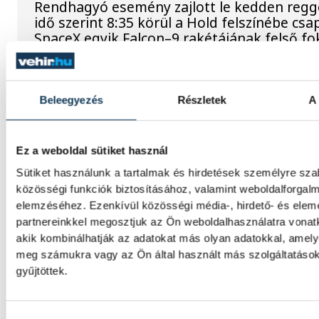
Rendhagyó esemény zajlott le kedden regg
idő szerint 8:35 körül a Hold felszínébe csa
SpaceX egyik Falcon–9 rakétájának felső fo
becsapódást a Földről szabad szemmel nem
látni, a szakemberek azonban távcsövekkel 
az eseményt.
Beleegyezés
Részletek
A 
Rekordok Európában –
Ez a weboldal sütiket használ
Magyarország a legforróbb,
Sütiket használunk a tartalmak és hirdetések személyre sz
Angliában szárazság tombol
közösségi funkciók biztosításához, valamint weboldalforgal
elemzéséhez. Ezenkívül közösségi média-, hirdető- és ele
Rá sem ismerünk Európára, kontinensszert
partnereinkkel megosztjuk az Ön weboldalhasználatra vonatk
rekordokat dönt a hőség. Magyarország a 
akik kombinálhatják az adatokat más olyan adatokkal, amely
országok közé került, miközben az Egyesül
meg számukra vagy az Ön által használt más szolgáltatáso
Királyságban olyan száraz júliust mértek, a
gyűjtöttek.
155 éve nem volt példa.