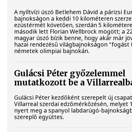
A nyíltvízi úszó Betlehem Dávid a párizsi Eu
bajnokságon a keddi 10 kilométeren szerze
ezüstérmét követően, szerdán 5 kilométere
második lett Florian Wellbrock mögött; a 2
magyar úszó bízik benne, hogy akár már jöv
hazai rendezésű világbajnokságon "fogást t
németek olimpiai bajnokán.
Gulácsi Péter győzelemmel
mutatkozott be a Villarrealb
Gulácsi Péter kezdőként szerepelt új csapat
Villarreal szerdai edzőmérkőzésén, melyet 
nyert meg a spanyol labdarúgó-bajnokság
szereplő együttes.