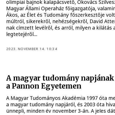
olimpiai bajnok kalapácsvető, Ókovács Szilvesz
Magyar Állami Operaház főigazgatója, valami
Ákos, az Élet és Tudomány főszerkesztője volt
múltról, sikerekről, nehézségekről, David At
nak címzett levélről, és arról, milyen a kilátá
legtetejéről...
2023. NOVEMBER 14. 10:34
A magyar tudomány napjának
a Pannon Egyetemen
A Magyar Tudományos Akadémia 1997 óta m
a magyar tudomány napjáról, és 2003 óta hiva
ünnepli, minden év november 3-án. A jeles dá