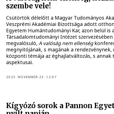
szembe vele!
Csütörtök délelőtt a Magyar Tudományos Ak
Veszprémi Akadémiai Bizottsága adott ottho
Egyetem Humántudományi Kar, azon belül is 
Társadalomtudományi Intézet szervezésében
megvalósuló,
A valóság nem ellenség
konfere
megnyitójának, s magának a rendezvénynek, 
központi témája az éghajlatváltozás, s annak 
aspektusai.
2023. NOVEMBER 23. 12:07
Kígyózó sorok a Pannon Egye
nyílt napján