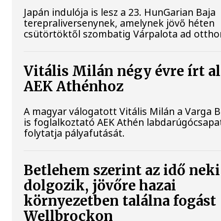
Japán indulója is lesz a 23. HunGarian Baja
terepraliversenynek, amelynek jövő héten
csütörtöktől szombatig Várpalota ad ottho
Vitális Milán négy évre írt al
AEK Athénhoz
A magyar válogatott Vitális Milán a Varga 
is foglalkoztató AEK Athén labdarúgócsap
folytatja pályafutását.
Betlehem szerint az idő neki
dolgozik, jövőre hazai
környezetben találna fogást
Wellbrockon