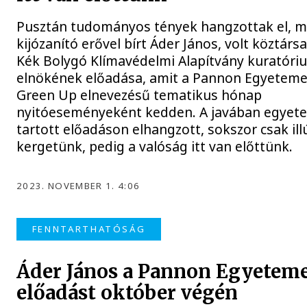
Pusztán tudományos tények hangzottak el, m
kijózanító erővel bírt Áder János, volt köztárs
Kék Bolygó Klímavédelmi Alapítvány kuratóri
elnökének előadása, amit a Pannon Egyetemen
Green Up elnevezésű tematikus hónap
nyitóeseményeként kedden. A javában egyete
tartott előadáson elhangzott, sokszor csak ill
kergetünk, pedig a valóság itt van előttünk.
2023. NOVEMBER 1. 4:06
FENNTARTHATÓSÁG
Áder János a Pannon Egyeteme
előadást október végén