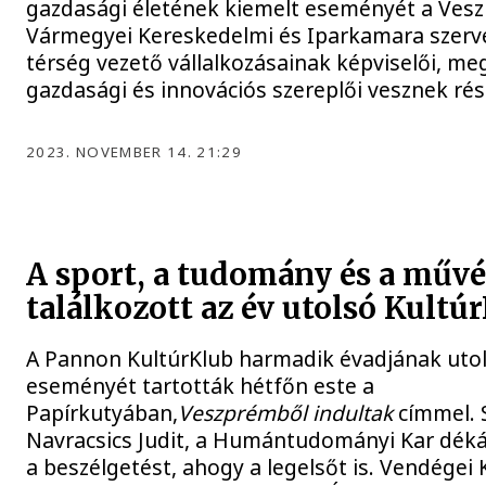
gazdasági életének kiemelt eseményét a Ves
Vármegyei Kereskedelmi és Iparkamara szerve
térség vezető vállalkozásainak képviselői, m
gazdasági és innovációs szereplői vesznek ré
2023. NOVEMBER 14. 21:29
A sport, a tudomány és a művé
találkozott az év utolsó Kultú
A Pannon KultúrKlub harmadik évadjának uto
eseményét tartották hétfőn este a
Papírkutyában,
Veszprémből indultak
címmel. 
Navracsics Judit, a Humántudományi Kar déká
a beszélgetést, ahogy a legelsőt is. Vendégei K