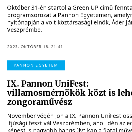
Október 31-én startol a Green UP című fennt
programsorozat a Pannon Egyetemen, amelyn
nyitónapján a volt köztársasági elnök, Áder Já
Veszprémbe.
2023. OKTÓBER 18. 21:41
PANNON EGYETEM
IX. Pannon UniFest:
villamosmérnökök közt is leh
zongoraművész
November végén jön a IX. Pannon UniFest ös
ifjúsági fesztivál Veszprémben, ahol idén az 
képest is nagyobb hangsúlyt kap a fiatal műv