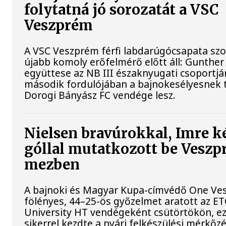
folytatná jó sorozatát a VSC
Veszprém
A VSC Veszprém férfi labdarúgócsapata s
újabb komoly erőfelmérő előtt áll: Gunther
együttese az NB III északnyugati csoportj
második fordulójában a bajnokesélyesnek t
Dorogi Bányász FC vendége lesz.
Nielsen bravúrokkal, Imre k
góllal mutatkozott be Vesz
mezben
A bajnoki és Magyar Kupa-címvédő One Ve
fölényes, 44–25-ös győzelmet aratott az E
University HT vendégeként csütörtökön, ez
sikerrel kezdte a nyári felkészülési mérkőz