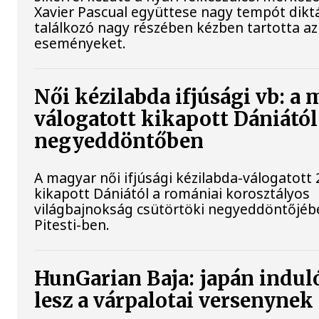
Xavier Pascual együttese nagy tempót diktá
találkozó nagy részében kézben tartotta az
eseményeket.
Női kézilabda ifjúsági vb: a
válogatott kikapott Dániától
negyeddöntőben
A magyar női ifjúsági kézilabda-válogatott 
kikapott Dániától a romániai korosztályos
világbajnokság csütörtöki negyeddöntőjéb
Pitesti-ben.
HunGarian Baja: japán induló
lesz a várpalotai versenynek