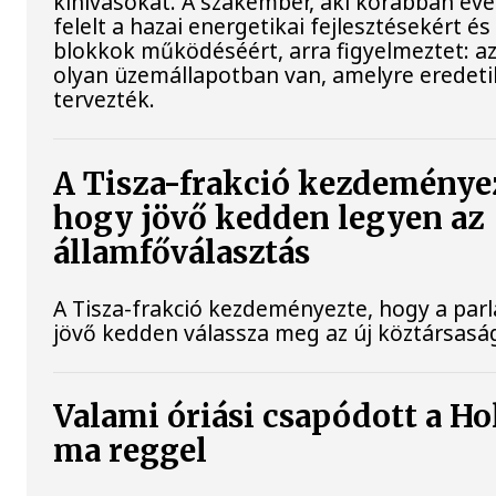
kihívásokat. A szakember, aki korábban év
felelt a hazai energetikai fejlesztésekért és
blokkok működéséért, arra figyelmeztet: a
olyan üzemállapotban van, amelyre eredet
tervezték.
A Tisza-frakció kezdeménye
hogy jövő kedden legyen az
államfőválasztás
A Tisza-frakció kezdeményezte, hogy a par
jövő kedden válassza meg az új köztársaság
Valami óriási csapódott a Ho
ma reggel