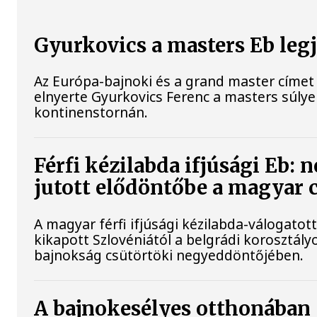
Gyurkovics a masters Eb leg
Az Európa-bajnoki és a grand master címet 
elnyerte Gyurkovics Ferenc a masters súly
kontinenstornán.
Férfi kézilabda ifjúsági Eb: 
jutott elődöntőbe a magyar 
A magyar férfi ifjúsági kézilabda-válogatot
kikapott Szlovéniától a belgrádi korosztály
bajnokság csütörtöki negyeddöntőjében.
A bajnokesélyes otthonában