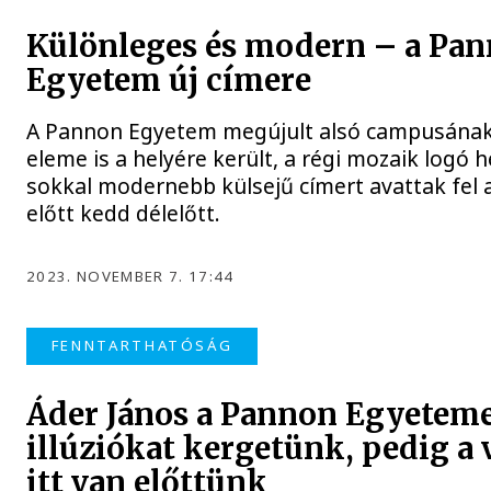
Különleges és modern – a Pa
Egyetem új címere
A Pannon Egyetem megújult alsó campusának
eleme is a helyére került, a régi mozaik logó h
sokkal modernebb külsejű címert avattak fel az
előtt kedd délelőtt.
2023. NOVEMBER 7. 17:44
FENNTARTHATÓSÁG
Áder János a Pannon Egyetem
illúziókat kergetünk, pedig a 
itt van előttünk