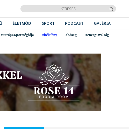
Ű
ÉLETMÓD
SPORT
PODCAST
GALÉRIA
#Európa Sportrégiója
#kék fény
#hőség
#energiaválság