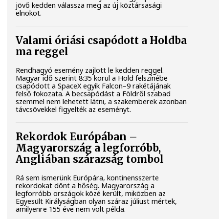
jövő kedden válassza meg az új köztársasági
elnököt.
Valami óriási csapódott a Holdba
ma reggel
Rendhagyó esemény zajlott le kedden reggel.
Magyar idő szerint 8:35 körül a Hold felszínébe
csapódott a SpaceX egyik Falcon–9 rakétájának
felső fokozata. A becsapódást a Földről szabad
szemmel nem lehetett látni, a szakemberek azonban
távcsövekkel figyelték az eseményt.
Rekordok Európában –
Magyarország a legforróbb,
Angliában szárazság tombol
Rá sem ismerünk Európára, kontinensszerte
rekordokat dönt a hőség. Magyarország a
legforróbb országok közé került, miközben az
Egyesült Királyságban olyan száraz júliust mértek,
amilyenre 155 éve nem volt példa.