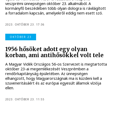
veszprémi ünnepségen október 23. alkalmából. A
kormányfő beszédében több olyan dologra is rávilágított
a forradalom kapcsán, amelyekről eddig nem esett szó.
2023. OKTÓBER 23. 17:36
OKTÓBER 23
1956 hősöket adott egy olyan
korban, ami antihősökkel volt tele
A Magyar Vidék Országos 56-os Szervezet is megtartotta
október 23-ai megemlékezését Veszprémben a
rendőrkapitányság épületében. Az ünnepségen
elhangzott, hogy Magyarországnak ma is küzdeni kell a
szuveneritásáért és az európai egyesült államok víziója
ellen.
2023. OKTÓBER 23. 11:55