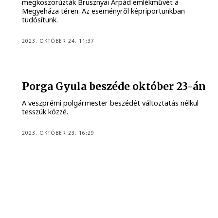
megkoszorúzták Brusznyai Árpád emlékművét a
Megyeháza téren. Az eseményről képriportunkban
tudósítunk.
2023. OKTÓBER 24. 11:37
Porga Gyula beszéde október 23-án
A veszprémi polgármester beszédét változtatás nélkül
tesszük közzé.
2023. OKTÓBER 23. 16:29