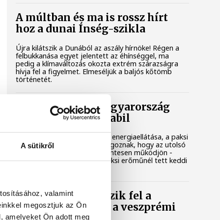
A múltban és ma is rossz hírt
hoz a dunai Ínség-szikla
Újra kilátszik a Dunából az aszály hírnöke! Régen a
felbukkanása egyet jelentett az éhínséggel, ma
pedig a klímaváltozás okozta extrém szárazságra
hívja fel a figyelmet. Elmeséljük a baljós kőtömb
történetét.
Magyar Péter: Magyarország
energiaellátása stabil
Jelenleg stabil Magyarország energiaellátása, a paksi
erőmű munkatársai azon dolgoznak, hogy az utolsó
A sütikről
még termelő turbina hibamentesen működjön -
közölte a miniszterelnök a paksi erőműnél tett keddi
látogatása során.
tosításához, valamint
Játék közben fedezik fel a
einkkel megosztjuk az Ön
tudomány világát a veszprémi
gyerekek
l, amelyeket Ön adott meg