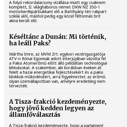
A folyó rekordalacsony vízállása miatt egy csaknem
komplett, II. világháborús német DKW NZ 350-1
motorkerékpárbukkant elő a Batthyány téri rakpart
sziklái alól, máshol pedig egy közel féltonnás brit
akna került elő.
Késéltánc a Dunán: Mi történik,
ha leáll Paks?
Mártha Imre, az MVM Zrt. egykori vezérigazgatója
ATV-n Rónai Egonnak adott interjújában vázolta fel
a Paksi Atomerőmű előtt álló példátlan technológiai
kihívásokat. A szakember, aki korábban éveken át
felelt a hazai energetikai fejlesztésekért és a paksi
blokkok működéséért, arra figyelmeztet: az erőmű
olyan üzemállapotban van, amelyre eredetileg nem
tervezték.
A Tisza-frakció kezdeményezte,
hogy jövő kedden legyen az
államfőválasztás
A Tisza-frakció kezdeményezte, hogy a parlament