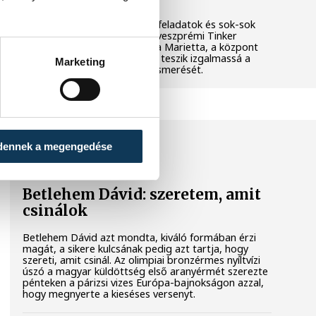
Látványos kísérletek, kreatív feladatok és sok-sok
élmény várja a gyerekeket a veszprémi Tinker
Labsben. Videónkban Balassa Marietta, a központ
vezetője mutatja be, hogyan teszik izgalmassá a
Marketing
természettudományok megismerését.
SPORT
dennek a megengedése
Betlehem Dávid: szeretem, amit
csinálok
Betlehem Dávid azt mondta, kiváló formában érzi
magát, a sikere kulcsának pedig azt tartja, hogy
szereti, amit csinál. Az olimpiai bronzérmes nyíltvízi
úszó a magyar küldöttség első aranyérmét szerezte
pénteken a párizsi vizes Európa-bajnokságon azzal,
hogy megnyerte a kieséses versenyt.