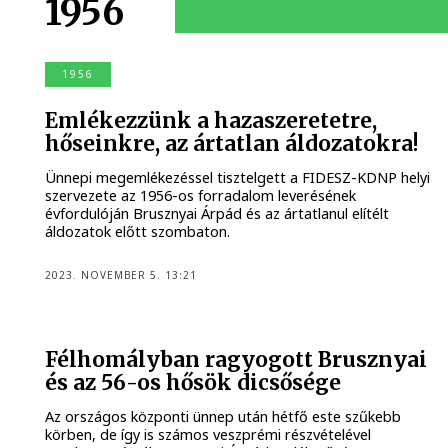
1956
1956
Emlékezzünk a hazaszeretetre,
hőseinkre, az ártatlan áldozatokra!
Ünnepi megemlékezéssel tisztelgett a FIDESZ-KDNP helyi
szervezete az 1956-os forradalom leverésének
évfordulóján Brusznyai Árpád és az ártatlanul elítélt
áldozatok előtt szombaton.
2023. NOVEMBER 5. 13:21
Félhomályban ragyogott Brusznyai
és az 56-os hősök dicsősége
Az országos központi ünnep után hétfő este szűkebb
körben, de így is számos veszprémi részvételével