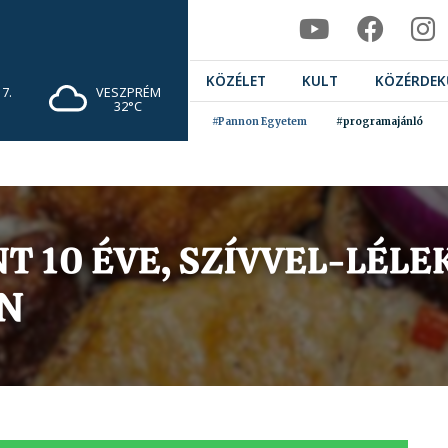
KÖZÉLET
KULT
KÖZÉRDEK
7.
VESZPRÉM
32°C
#Pannon Egyetem
#programajánló