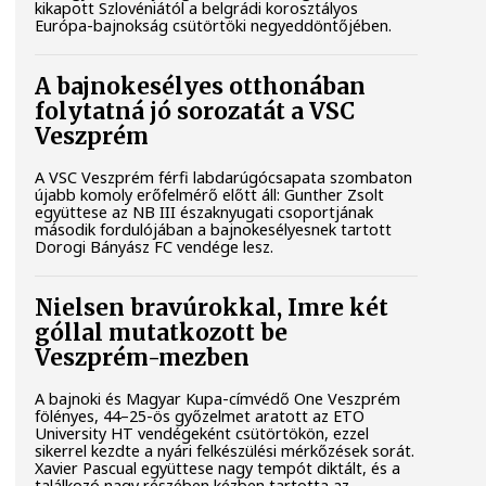
kikapott Szlovéniától a belgrádi korosztályos
Európa-bajnokság csütörtöki negyeddöntőjében.
A bajnokesélyes otthonában
folytatná jó sorozatát a VSC
Veszprém
A VSC Veszprém férfi labdarúgócsapata szombaton
újabb komoly erőfelmérő előtt áll: Gunther Zsolt
együttese az NB III északnyugati csoportjának
második fordulójában a bajnokesélyesnek tartott
Dorogi Bányász FC vendége lesz.
Nielsen bravúrokkal, Imre két
góllal mutatkozott be
Veszprém-mezben
A bajnoki és Magyar Kupa-címvédő One Veszprém
fölényes, 44–25-ös győzelmet aratott az ETO
University HT vendégeként csütörtökön, ezzel
sikerrel kezdte a nyári felkészülési mérkőzések sorát.
Xavier Pascual együttese nagy tempót diktált, és a
találkozó nagy részében kézben tartotta az