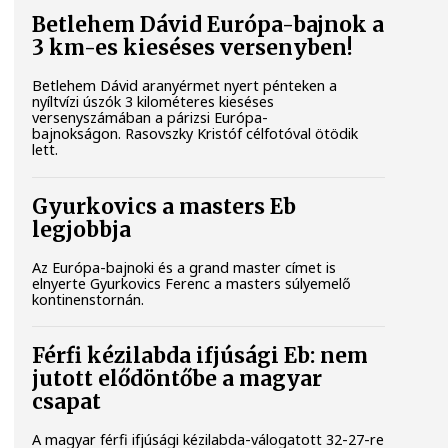
Betlehem Dávid Európa-bajnok a
3 km-es kieséses versenyben!
Betlehem Dávid aranyérmet nyert pénteken a
nyíltvízi úszók 3 kilométeres kieséses
versenyszámában a párizsi Európa-
bajnokságon. Rasovszky Kristóf célfotóval ötödik
lett.
Gyurkovics a masters Eb
legjobbja
Az Európa-bajnoki és a grand master címet is
elnyerte Gyurkovics Ferenc a masters súlyemelő
kontinenstornán.
Férfi kézilabda ifjúsági Eb: nem
jutott elődöntőbe a magyar
csapat
A magyar férfi ifjúsági kézilabda-válogatott 32-27-re