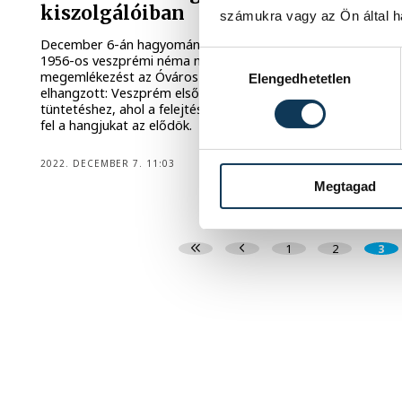
kiszolgálóiban
számukra vagy az Ön által ha
December 6-án hagyományos jelleggel megtartották az
Hozzájárulás kiválasztása
1956-os veszprémi néma nőtüntetésre való
megemlékezést az Óváros téren. Az ünnepségen
Elengedhetetlen
elhangzott: Veszprém első vidéki városként csatlakozott a
tüntetéshez, ahol a felejtés ellen, az élet nevében emelték
fel a hangjukat az elődök.
2022. DECEMBER 7. 11:03
Megtagad
1
2
3