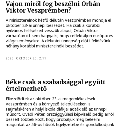
Vajon miről fog beszélni Orbán
Viktor Veszprémben?
A miniszterelnök hétfő délután Veszprémben mondja el
október 23-ai ünnepi beszédét. Ha csak a korábbi
nyilvános fellépéseit vesszük alapul, Orbán Viktor
várhatóan itt sem hagyja ki, hogy reflektáljon európai és
világeseményekre. A délutáni ünnepség előtt felidézünk
néhány korábbi miniszterelnöki beszédet.
2023. OKTÓBER 23. 2:11
Béke csak a szabadsággal együtt
értelmezhető
Elkezdődtek az október 23-ai megemlékezések
Veszprémben és a környező településeken is.
Hajmáskéren a helyi iskola diákjai adták elő az ünnepi
műsort, Ovádi Péter, országgyűlési képviselő pedig arról
beszélt többek közt, hogy próbáljuk meg beleélni
magunkat az 56-os hősök hgelyzetébe és gondolkodjunk