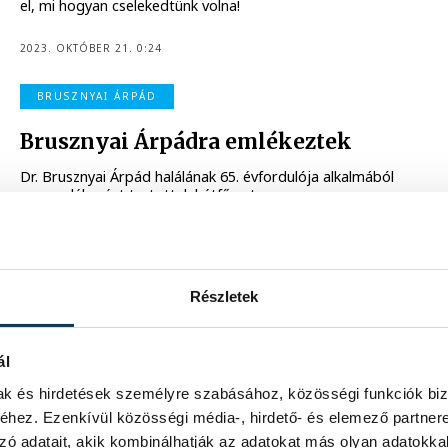
el, mi hogyan cselekedtünk volna!
2023. OKTÓBER 21. 0:24
BRUSZNYAI ÁRPÁD
Brusznyai Árpádra emlékeztek
Dr. Brusznyai Árpád halálának 65. évfordulója alkalmából
megemlékezést tartottak hétfő este.
2023. JANUÁR 10. 8:45
Részletek
ál
mak és hirdetések személyre szabásához, közösségi funkciók biz
Rétvári Bence Veszprémben:
hez. Ezenkívül közösségi média-, hirdető- és elemező partner
minden nemzet természetes
zó adatait, akik kombinálhatják az adatokat más olyan adatokka