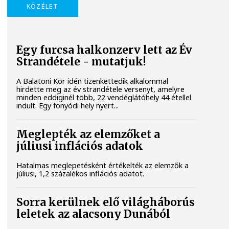
KÖZÉLET
Egy furcsa halkonzerv lett az Év
Strandétele - mutatjuk!
A Balatoni Kör idén tizenkettedik alkalommal
hirdette meg az év strandétele versenyt, amelyre
minden eddiginél több, 22 vendéglátóhely 44 étellel
indult. Egy fonyódi hely nyert...
Meglepték az elemzőket a
júliusi inflációs adatok
Hatalmas meglepetésként értékelték az elemzők a
júliusi, 1,2 százalékos inflációs adatot.
Sorra kerülnek elő világháborús
leletek az alacsony Dunából