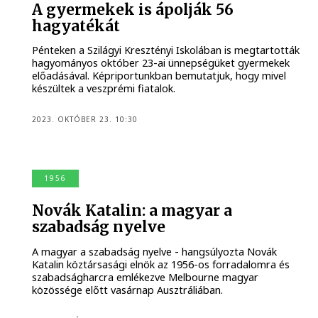
A gyermekek is ápolják 56
hagyatékát
Pénteken a Szilágyi Kresztényi Iskolában is megtartották
hagyományos október 23-ai ünnepségüket gyermekek
előadásával. Képriportunkban bemutatjuk, hogy mivel
készültek a veszprémi fiatalok.
2023. OKTÓBER 23. 10:30
1956
Novák Katalin: a magyar a
szabadság nyelve
A magyar a szabadság nyelve - hangsúlyozta Novák
Katalin köztársasági elnök az 1956-os forradalomra és
szabadságharcra emlékezve Melbourne magyar
közössége előtt vasárnap Ausztráliában.