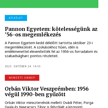
KÖZÉLET
Pannon Egyetem: kötelességünk az
'56-os megemlékezés
A Pannon Egyetem kedd délelőtt tartotta október 23-i
megemlékezését. A szokásokhoz hűen, idén is
emlékmenettel elevenítették fel az 1956-os forradalom és
szabadságharc pontos részleteit.
2023. OKTÓBER 24. 14:55
NEMZETI ÜNNEP
Orbán Viktor Veszprémben: 1956
végül 1990-ben győzött
Orbán Viktor miniszterelnök mellett Ovádi Péter, Porga
Gyula és Navracsics Tibor is felszólalt a központi