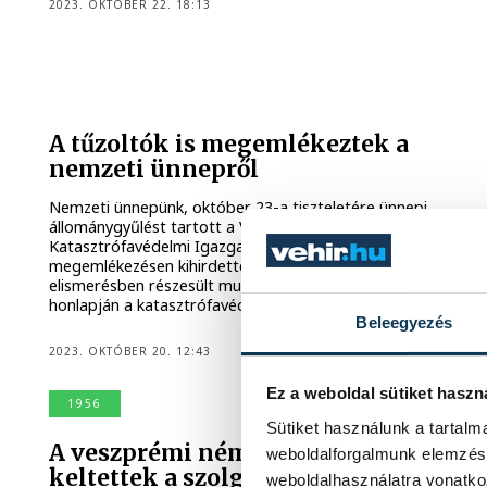
2023. OKTÓBER 22. 18:13
A tűzoltók is megemlékeztek a
nemzeti ünnepről
Nemzeti ünnepünk, október 23-a tiszteletére ünnepi
állománygyűlést tartott a Veszprém Vármegyei
Katasztrófavédelmi Igazgatóság október huszadikán. A
megemlékezésen kihirdették a miniszteri és főigazgatói
elismerésben részesült munkatársakat is – számolt be
honlapján a katasztrófavédelem.
Beleegyezés
2023. OKTÓBER 20. 12:43
Ez a weboldal sütiket haszn
1956
Sütiket használunk a tartal
A veszprémi néma nők félelmet
weboldalforgalmunk elemzésé
keltettek a szolgalelkű hatalom
weboldalhasználatra vonatko