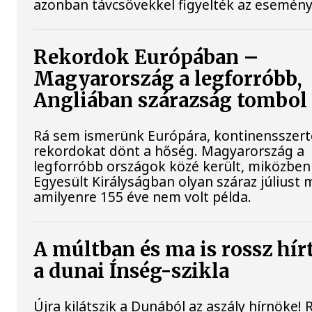
azonban távcsövekkel figyelték az esemény
Rekordok Európában –
Magyarország a legforróbb,
Angliában szárazság tombol
Rá sem ismerünk Európára, kontinensszert
rekordokat dönt a hőség. Magyarország a
legforróbb országok közé került, miközben
Egyesült Királyságban olyan száraz júliust 
amilyenre 155 éve nem volt példa.
A múltban és ma is rossz hír
a dunai Ínség-szikla
Újra kilátszik a Dunából az aszály hírnöke!