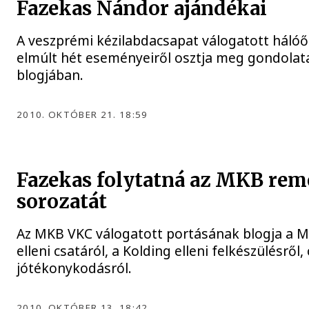
Fazekas Nándor ajándékai
A veszprémi kézilabdacsapat válogatott hálóő
elmúlt hét eseményeiről osztja meg gondolata
blogjában.
2010. OKTÓBER 21. 18:59
Fazekas folytatná az MKB re
sorozatát
Az MKB VKC válogatott portásának blogja a M
elleni csatáról, a Kolding elleni felkészülésről,
jótékonykodásról.
2010. OKTÓBER 13. 18:42