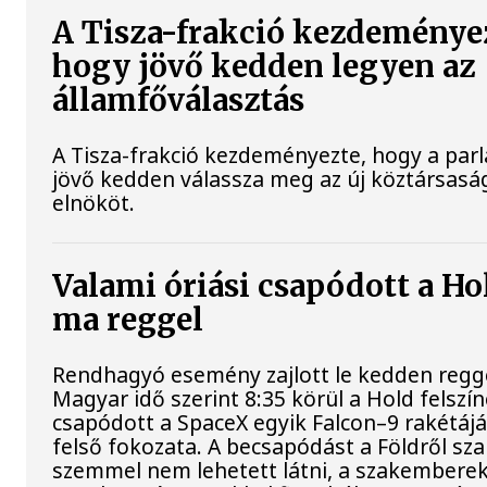
A Tisza-frakció kezdeménye
hogy jövő kedden legyen az
államfőválasztás
A Tisza-frakció kezdeményezte, hogy a par
jövő kedden válassza meg az új köztársasá
elnököt.
Valami óriási csapódott a Ho
ma reggel
Rendhagyó esemény zajlott le kedden regge
Magyar idő szerint 8:35 körül a Hold felszí
csapódott a SpaceX egyik Falcon–9 rakétáj
felső fokozata. A becsapódást a Földről sz
szemmel nem lehetett látni, a szakembere