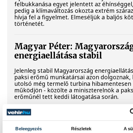
felbukkanása egyet jelentett az éhínséggel
pedig a klímaváltozás okozta extrém szára
hívja fel a figyelmet. Elmeséljük a baljós k
történetét.
Magyar Péter: Magyarorszá
energiaellátása stabil
Jelenleg stabil Magyarország energiaellátás
paksi erőmű munkatársai azon dolgoznak, 
utolsó még termelő turbina hibamentesen
működjön - közölte a miniszterelnök a paks
erőműnél tett keddi látogatása során.
Játék közben fedezik fel a
tudomány világát a veszpré
Beleegyezés
Részletek
A sü