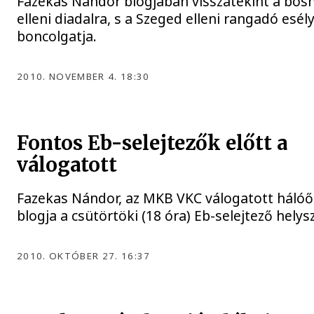
Fazekas Nándor blogjában visszatekint a bos
elleni diadalra, s a Szeged elleni rangadó esély
boncolgatja.
2010. NOVEMBER 4. 18:30
Fontos Eb-selejtezők előtt a
válogatott
Fazekas Nándor, az MKB VKC válogatott háló
blogja a csütörtöki (18 óra) Eb-selejtező helysz
2010. OKTÓBER 27. 16:37