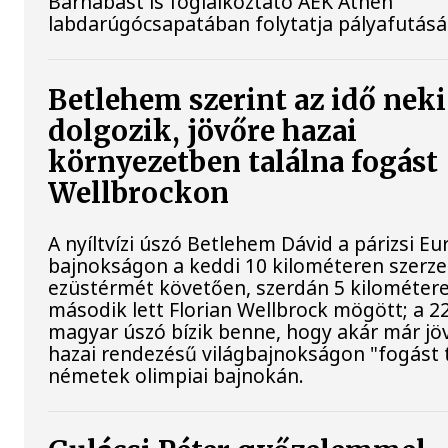
Barnabást is foglalkoztató AEK Athén
labdarúgócsapatában folytatja pályafutásá
Betlehem szerint az idő neki
dolgozik, jövőre hazai
környezetben találna fogást
Wellbrockon
A nyíltvízi úszó Betlehem Dávid a párizsi Eu
bajnokságon a keddi 10 kilométeren szerze
ezüstérmét követően, szerdán 5 kilométere
második lett Florian Wellbrock mögött; a 2
magyar úszó bízik benne, hogy akár már jöv
hazai rendezésű világbajnokságon "fogást t
németek olimpiai bajnokán.