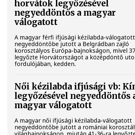
horvátok legyőzésével
negyeddöntős a magyar
válogatott
A magyar férfi ifjúsági kézilabda-válogatot
negyeddöntőbe jutott a Belgrádban zajló
korosztályos Európa-bajnokságon, mivel 37
legyőzte Horvátországot a középdöntő uto
fordulójában, kedden.
Női kézilabda ifjúsági vb: Kí
legyőzésével negyeddöntős 
magyar válogatott
A magyar női ifjúsági kézilabda-válogatott
negyeddöntőbe jutott a romániai korosztá
világbajnokságon, miután 41-36-ra legyőzte