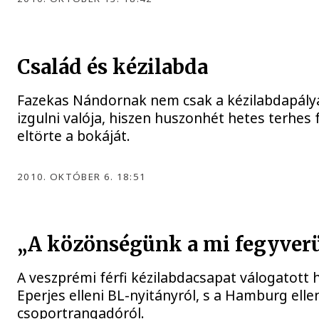
Család és kézilabda
Fazekas Nándornak nem csak a kézilabdapály
izgulni valója, hiszen huszonhét hetes terhes 
eltörte a bokáját.
2010. OKTÓBER 6. 18:51
„A közönségünk a mi fegyver
A veszprémi férfi kézilabdacsapat válogatott 
Eperjes elleni BL-nyitányról, s a Hamburg elle
csoportrangadóról.