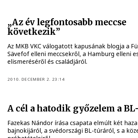
„Az év legfontosabb meccse
következik”
Az MKB VKC válogatott kapusának blogja a Fü
Sävefof elleni meccsekről, a Hamburg elleni es
elismeréséről és családjáról.
2010. DECEMBER 2. 23:14
A cél a hatodik győzelem a BL
Fazekas Nándor írása csapata elmúlt két haza
bajnokijáról, a svédországi BL-túráról, s a köz