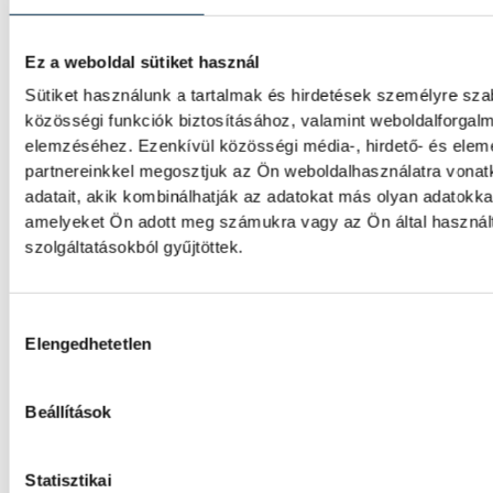
gyerekek
Ez a weboldal sütiket használ
Látványos kísérletek, kreatív feladatok és 
élmény várja a gyerekeket a veszprémi Tin
Sütiket használunk a tartalmak és hirdetések személyre sz
Labsben. Videónkban Balassa Marietta, a 
közösségi funkciók biztosításához, valamint weboldalforgal
vezetője mutatja be, hogyan teszik izgalma
elemzéséhez. Ezenkívül közösségi média-, hirdető- és ele
természettudományok megismerését.
partnereinkkel megosztjuk az Ön weboldalhasználatra vona
adatait, akik kombinálhatják az adatokat más olyan adatokka
amelyeket Ön adott meg számukra vagy az Ön által haszná
Augusztus 12-én napfogyat
szolgáltatásokból gyűjtöttek.
és csillaghullás is vár ránk
Hozzájárulás kiválasztása
Az év legsűrűbb csillagászati napján, augus
Elengedhetetlen
én éjjel tetőzik majd a Perseidák hullócsilla
ugyanezen a napon részleges napfogyatkoz
meg lehet majd figyelni.
Beállítások
Statisztikai