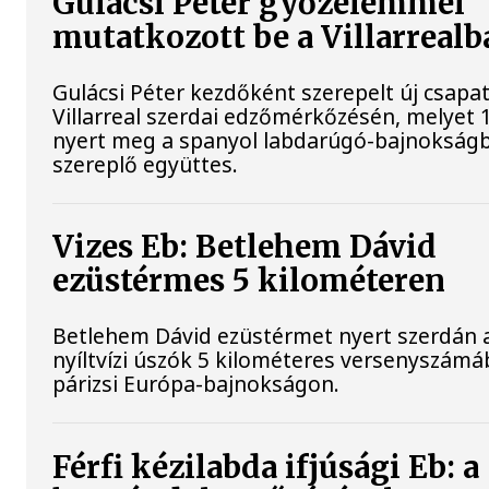
Gulácsi Péter győzelemmel
mutatkozott be a Villarrealb
Gulácsi Péter kezdőként szerepelt új csapat
Villarreal szerdai edzőmérkőzésén, melyet 
nyert meg a spanyol labdarúgó-bajnokság
szereplő együttes.
Vizes Eb: Betlehem Dávid
ezüstérmes 5 kilométeren
Betlehem Dávid ezüstérmet nyert szerdán 
nyíltvízi úszók 5 kilométeres versenyszámá
párizsi Európa-bajnokságon.
Férfi kézilabda ifjúsági Eb: a