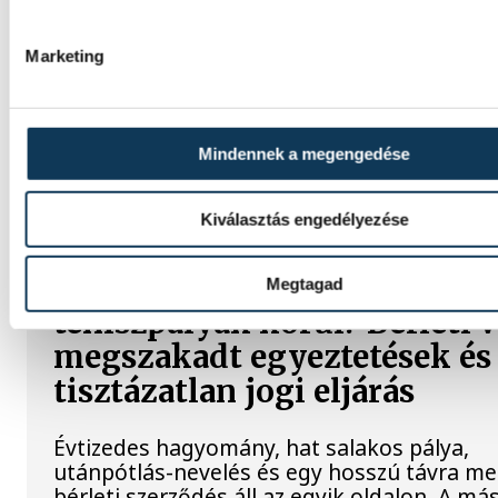
Lekapcsolják Veszprém
díszkivilágítását, elzárják a
Marketing
szökőkutakat
A kormány energiatakarékossági felhívásá
csatlakozva Veszprém városa és Veszprémi
Mindennek a megengedése
Főegyházmegye is lekapcsolta a veszprémi
épületek és nevezetességek díszkivilágításá
Kiválasztás engedélyezése
Mi történik a balatonalmádi
Megtagad
teniszpályák körül? Bérleti v
megszakadt egyeztetések és
tisztázatlan jogi eljárás
Évtizedes hagyomány, hat salakos pálya,
utánpótlás-nevelés és egy hosszú távra m
bérleti szerződés áll az egyik oldalon. A má