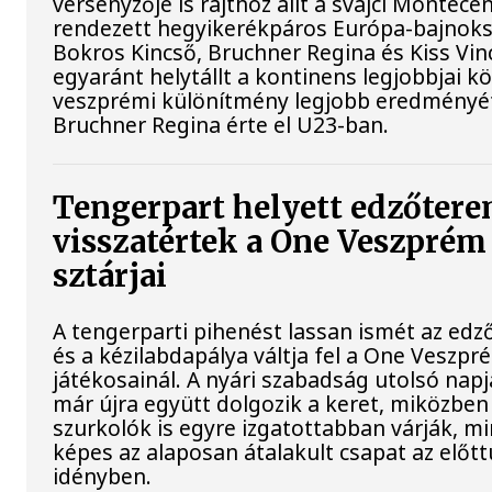
versenyzője is rajthoz állt a svájci Montece
rendezett hegyikerékpáros Európa-bajnok
Bokros Kincső, Bruchner Regina és Kiss Vin
egyaránt helytállt a kontinens legjobbjai kö
veszprémi különítmény legjobb eredményé
Bruchner Regina érte el U23-ban.
Tengerpart helyett edzőtere
visszatértek a One Veszprém
sztárjai
A tengerparti pihenést lassan ismét az ed
és a kézilabdapálya váltja fel a One Veszpr
játékosainál. A nyári szabadság utolsó napj
már újra együtt dolgozik a keret, miközben
szurkolók is egyre izgatottabban várják, mi
képes az alaposan átalakult csapat az előtt
idényben.