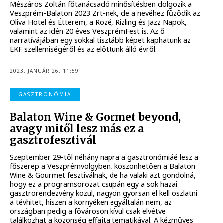
Mészáros Zoltán főtanácsadó minősítésben dolgozik a
Veszprém-Balaton 2023 Zrt-nek, de a nevéhez fűződik az
Oliva Hotel és Étterem, a Rozé, Rizling és Jazz Napok,
valamint az idén 20 éves VeszprémFest is. Az ő
narratívájában egy sokkal tisztább képet kaphatunk az
EKF szellemiségéről és az előttünk álló évről.
2023. JANUÁR 26. 11:59
GASZTRONÓMIA
Balaton Wine & Gormet beyond,
avagy mitől lesz más ez a
gasztrofesztivál
Szeptember 29-től néhány napra a gasztronómiáé lesz a
főszerep a Veszprémvölgyben, köszönhetően a Balaton
Wine & Gourmet fesztiválnak, de ha valaki azt gondolná,
hogy ez a programsorozat csupán egy a sok hazai
gasztrorendezvény közül, nagyon gyorsan el kell oszlatni
a tévhitet, hiszen a környéken egyáltalán nem, az
országban pedig a fővároson kívül csak elvétve
találkozhat a közönség effajta tematikával. A kézműves