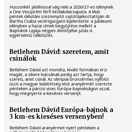
Huszonkét játékossal vág neki a 2026/27-es idénynek
a One Veszprém férfi kézilabdacsapata. A klub
péntek délutáni szezonnyitó sajtótájékoztatóján dr.
Bartha Csaba vezérigazgató kijelentette: a jubileumi
idényben a hazai címek begyűjtése mellett a
Bajnokok Ligája négyes döntőjébe jutás is
egyértelmű célkitűzés.
Betlehem Dávid: szeretem, amit
csinálok
Betlehem Dávid azt mondta, kiváló formában érzi
magát, a sikere kulcsának pedig azt tartja, hogy
szereti, amit csinál. Az olimpiai bronzérmes nyíltvízi
úszó a magyar küldöttség első aranyérmét szerezte
pénteken a párizsi vizes Európa-bajnokságon azzal,
hogy megnyerte a kieséses versenyt.
Betlehem Dávid Európa-bajnok a
3 km-es kieséses versenyben!
Betlehem Dávid aranyérmet nyert pénteken a