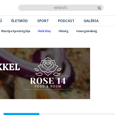
Ű
ÉLETMÓD
SPORT
PODCAST
GALÉRIA
#Európa Sportrégiója
#kék fény
#hőség
#energiaválság