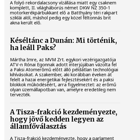
A folyó rekordalacsony vízállása miatt egy csaknem
komplett, II. világháborús német DKW NZ 350-1
motorkerékpárbukkant elő a Batthyány téri rakpart
sziklái alól, máshol pedig egy közel féltonnás brit
akna került elő.
Késéltánc a Dunán: Mi történik,
ha leáll Paks?
Mártha Imre, az MVM Zrt. egykori vezérigazgatója
ATV-n Rónai Egonnak adott interjújában vázolta fel
a Paksi Atomerőmű előtt álló példátlan technológiai
kihívásokat. A szakember, aki korábban éveken át
felelt a hazai energetikai fejlesztésekért és a paksi
blokkok működéséért, arra figyelmeztet: az erőmű
olyan üzemállapotban van, amelyre eredetileg nem
tervezték.
A Tisza-frakció kezdeményezte,
hogy jövő kedden legyen az
államfőválasztás
A Tisza-frakció kezdeményezte, hogy a parlament