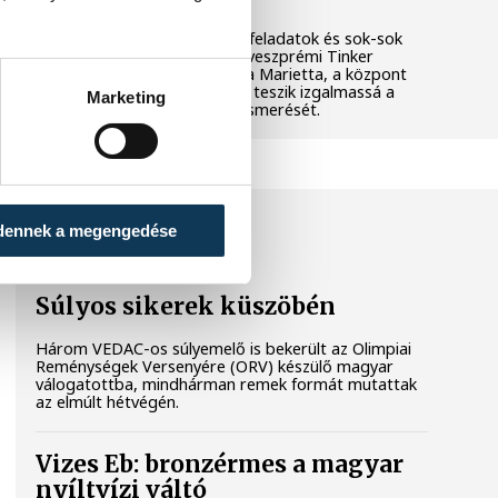
Látványos kísérletek, kreatív feladatok és sok-sok
élmény várja a gyerekeket a veszprémi Tinker
Labsben. Videónkban Balassa Marietta, a központ
vezetője mutatja be, hogyan teszik izgalmassá a
Marketing
természettudományok megismerését.
SPORT
dennek a megengedése
Súlyos sikerek küszöbén
Három VEDAC-os súlyemelő is bekerült az Olimpiai
Reménységek Versenyére (ORV) készülő magyar
válogatottba, mindhárman remek formát mutattak
az elmúlt hétvégén.
Vizes Eb: bronzérmes a magyar
nyíltvízi váltó