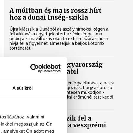
A múltban és ma is rossz hírt
hoz a dunai Ínség-szikla
Újra kilátszik a Dunából az aszály hírnöke! Régen a
felbukkanása egyet jelentett az éhínséggel, ma
pedig a klímaváltozás okozta extrém szárazságra
hívja fel a figyelmet. Elmeséljük a baljós kőtömb
történetét.
Magyar Péter: Magyarország
energiaellátása stabil
Jelenleg stabil Magyarország energiaellátása, a paksi
erőmű munkatársai azon dolgoznak, hogy az utolsó
A sütikről
még termelő turbina hibamentesen működjön -
közölte a miniszterelnök a paksi erőműnél tett keddi
látogatása során.
tosításához, valamint
Játék közben fedezik fel a
einkkel megosztjuk az Ön
tudomány világát a veszprémi
gyerekek
l, amelyeket Ön adott meg