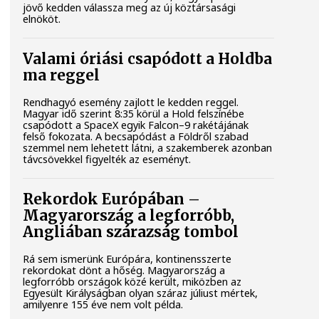
jövő kedden válassza meg az új köztársasági
elnököt.
Valami óriási csapódott a Holdba
ma reggel
Rendhagyó esemény zajlott le kedden reggel.
Magyar idő szerint 8:35 körül a Hold felszínébe
csapódott a SpaceX egyik Falcon–9 rakétájának
felső fokozata. A becsapódást a Földről szabad
szemmel nem lehetett látni, a szakemberek azonban
távcsövekkel figyelték az eseményt.
Rekordok Európában –
Magyarország a legforróbb,
Angliában szárazság tombol
Rá sem ismerünk Európára, kontinensszerte
rekordokat dönt a hőség. Magyarország a
legforróbb országok közé került, miközben az
Egyesült Királyságban olyan száraz júliust mértek,
amilyenre 155 éve nem volt példa.