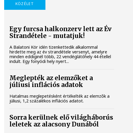
KÖZÉLET
Egy furcsa halkonzerv lett az Év
Strandétele - mutatjuk!
A Balatoni Kör idén tizenkettedik alkalommal
hirdette meg az év strandétele versenyt, amelyre
minden eddiginél több, 22 vendéglátóhely 44 étellel
indult. Egy fonyódi hely nyert...
Meglepték az elemzőket a
júliusi inflációs adatok
Hatalmas meglepetésként értékelték az elemzők a
júliusi, 1,2 százalékos inflációs adatot.
Sorra kerülnek elő világháborús
leletek az alacsony Dunából