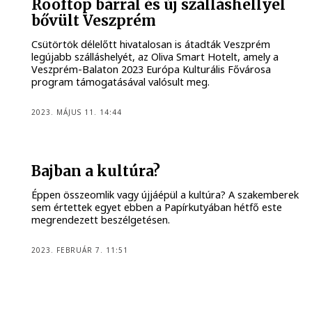
Rooftop bárral és új szálláshellyel
bővült Veszprém
Csütörtök délelőtt hivatalosan is átadták Veszprém
legújabb szálláshelyét, az Oliva Smart Hotelt, amely a
Veszprém-Balaton 2023 Európa Kulturális Fővárosa
program támogatásával valósult meg.
2023. MÁJUS 11. 14:44
Bajban a kultúra?
Éppen összeomlik vagy újjáépül a kultúra? A szakemberek
sem értettek egyet ebben a Papírkutyában hétfő este
megrendezett beszélgetésen.
2023. FEBRUÁR 7. 11:51