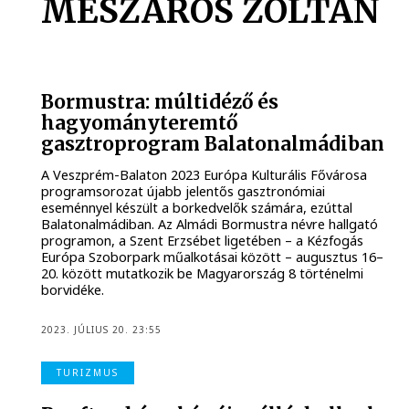
MÉSZÁROS ZOLTÁN
Bormustra: múltidéző és
hagyományteremtő
gasztroprogram Balatonalmádiban
A Veszprém-Balaton 2023 Európa Kulturális Fővárosa
programsorozat újabb jelentős gasztronómiai
eseménnyel készült a borkedvelők számára, ezúttal
Balatonalmádiban. Az Almádi Bormustra névre hallgató
programon, a Szent Erzsébet ligetében – a Kézfogás
Európa Szoborpark műalkotásai között – augusztus 16–
20. között mutatkozik be Magyarország 8 történelmi
borvidéke.
2023. JÚLIUS 20. 23:55
TURIZMUS