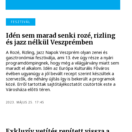
FESZTIVÁL
Idén sem marad senki rozé, rizling
és jazz nélkül Veszprémben
A Rozé, Rizling, Jazz Napok Veszprém olyan zenei és
gasztronómiai fesztiválja, ami 13. éve úgy része a nyári
programdömpingnek, hogy még a világjárvány miatt sem
maradt el alkalom. Idén az Európa Kulturális Főváros
évében ugyanúgy a jól bevált recept szerint készültek a
szervezők, de néhány újítás így is bekerült a programok
közé. Erről tartottak sajtótájékoztatót csütörtök este a
Városháza előtti téren.
2023. MÁJUS 25. 17:45
Exkluzív vetítés repített vissza a