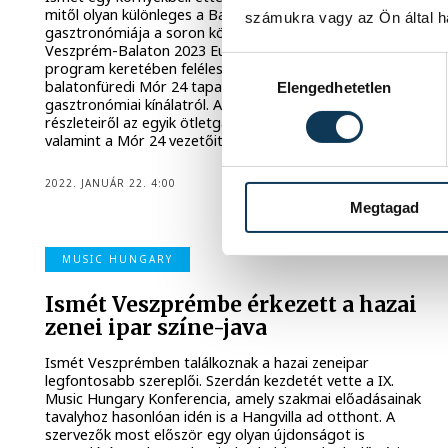
mitől olyan különleges a Bakony és Balaton-régió
számukra vagy az Ön által ha
gasztronómiája a soron következő Óváros piacon. A
Veszprém-Balaton 2023 Európa Kulturális Fővárosa
Hozzájárulás kiválasztása
program keretében felélesztett piacon ezúttal a
balatonfüredi Mór 24 tapas- és borbár gondoskodik a
Elengedhetetlen
gasztronómiai kínálatról. Az előttünk álló piacnap
részleteiről az egyik ötletgazdát, Mészáros Zoltánt,
valamint a Mór 24 vezetőit kérdeztük.
2022. JANUÁR 22. 4:00
Megtagad
MUSIC HUNGARY
Ismét Veszprémbe érkezett a hazai
zenei ipar színe-java
Ismét Veszprémben találkoznak a hazai zeneipar
legfontosabb szereplői. Szerdán kezdetét vette a IX.
Music Hungary Konferencia, amely szakmai előadásainak
tavalyhoz hasonlóan idén is a Hangvilla ad otthont. A
szervezők most először egy olyan újdonságot is