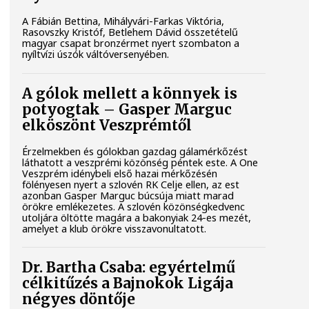
A Fábián Bettina, Mihályvári-Farkas Viktória,
Rasovszky Kristóf, Betlehem Dávid összetételű
magyar csapat bronzérmet nyert szombaton a
nyíltvízi úszók váltóversenyében.
A gólok mellett a könnyek is
potyogtak – Gasper Marguc
elköszönt Veszprémtől
Érzelmekben és gólokban gazdag gálamérkőzést
láthatott a veszprémi közönség péntek este. A One
Veszprém idénybeli első hazai mérkőzésén
fölényesen nyert a szlovén RK Celje ellen, az est
azonban Gasper Marguc búcsúja miatt marad
örökre emlékezetes. A szlovén közönségkedvenc
utoljára öltötte magára a bakonyiak 24-es mezét,
amelyet a klub örökre visszavonultatott.
Dr. Bartha Csaba: egyértelmű
célkitűzés a Bajnokok Ligája
négyes döntője