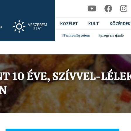
KÖZÉLET
KULT
KÖZÉRDEK
VESZPRÉM
8.
31°C
#Pannon Egyetem
#programajánló