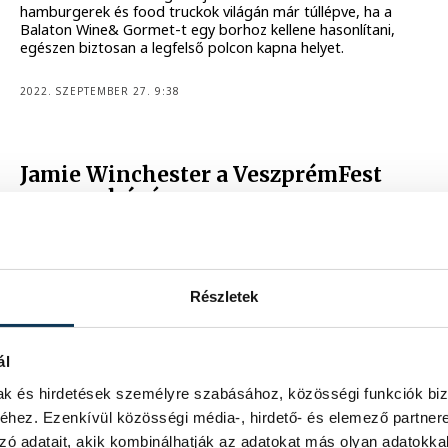
hamburgerek és food truckok világán már túllépve, ha a
Balaton Wine& Gormet-t egy borhoz kellene hasonlítani,
egészen biztosan a legfelső polcon kapna helyet.
2022. SZEPTEMBER 27. 9:38
Jamie Winchester a VeszprémFest
magyar húzóneve
Bejelentették a VeszprémFest magyar fellépőit szerda
délután a Hangvillában.
2022. MÁRCIUS 31. 4:00
Részletek
EURÓPA KULTURÁLIS FŐVÁROSA
ál
A bakelit és a bor
mak és hirdetések személyre szabásához, közösségi funkciók biz
szerelemgyermekeként nyílt meg
hez. Ezenkívül közösségi média-, hirdető- és elemező partner
Veszprém legújabb
zó adatait, akik kombinálhatják az adatokat más olyan adatokka