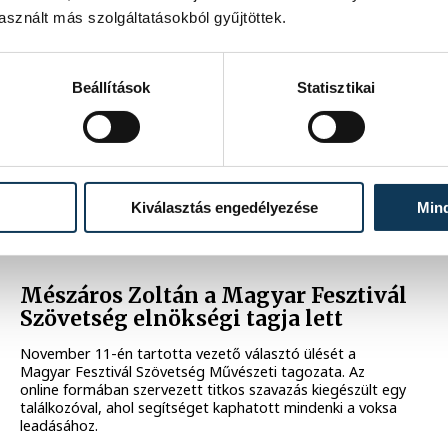
vendéglátóhelye
sznált más szolgáltatásokból gyűjtöttek.
Bakelit és bor. Az ezek iránti szenvedély hívta életre
Veszprém legújabb vendéglátóhelyét a belváros szívében,
ami kívülről borbárnak tűnhet, belülről sokkal inkább
Beállítások
Statisztikai
életérzést sugároz. A Wine & Vinyl a Veszprém-Balaton
2023 Európa Kulturális Főváros Program utcakép
fejlesztési programja által támogatott ötödik vállalkozás,
viszont ebben az esetben országosan is egyedülálló
projektről beszélhetünk.
Kiválasztás engedélyezése
Min
2021. DECEMBER 7. 11:13
Mészáros Zoltán a Magyar Fesztivál
Szövetség elnökségi tagja lett
November 11-én tartotta vezető választó ülését a
Magyar Fesztivál Szövetség Művészeti tagozata. Az
online formában szervezett titkos szavazás kiegészült egy
találkozóval, ahol segítséget kaphatott mindenki a voksa
leadásához.