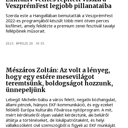
VeszprémFest legjobb pillanataiba
Szerda este a Hangvillában bemutatták a VeszprémFest
2022-es programjából készült több mint ötven perces
kisfilmet, amely felidézte a premium zenei fesztivál tavalyi
fellépőinek műsorait.
2023. ÁPRILIS 20. 10:35
Mészáros Zoltán: Az volt a lényeg,
hogy egy estére mesevilágot
teremtsünk, boldogságot hozzunk,
ünnepeljünk
Lebegő Michelin-bábu a város felett, negatív közhangulat,
állami pénzek, hiányos EKF-kommunikáció, és egy ezeket
felölelő Európa Kulturális Fővárosa nyitóprogram. A mit,
miért kérdésekről olyan valakit kérdeztünk, aki belülről
átlátja a történéseket, de lokálpatriótaként, és helyi
vállalkozóként civil szemszögből is figyeli az EKF munkáját.