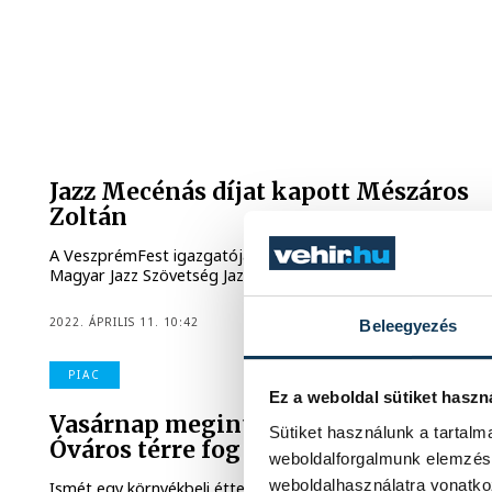
Jazz Mecénás díjat kapott Mészáros
Zoltán
A VeszprémFest igazgatója, Mészáros Zoltán kapta a
Magyar Jazz Szövetség Jazz Mecénás díját.
2022. ÁPRILIS 11. 10:42
Beleegyezés
PIAC
Ez a weboldal sütiket haszn
Vasárnap megint minden út az
Sütiket használunk a tartal
Óváros térre fog vezetni
weboldalforgalmunk elemzésé
weboldalhasználatra vonatko
Ismét egy környékbeli étterem mutathatja meg, hogy