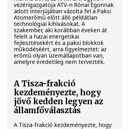
vezérigazgatója ATV-n Rónai Egonnak
adott interjújában vázolta fel a Paksi
Atomerőmű előtt álló példátlan
technológiai kihívásokat. A
szakember, aki korábban éveken át
felelt a hazai energetikai
fejlesztésekért és a paksi blokkok
működéséért, arra figyelmeztet: az
erőmű olyan üzemállapotban van,
amelyre eredetileg nem tervezték.
A Tisza-frakció
kezdeményezte, hogy
jövő kedden legyen az
államfőválasztás
A Tisza-frakció kezdeményezte, hogy