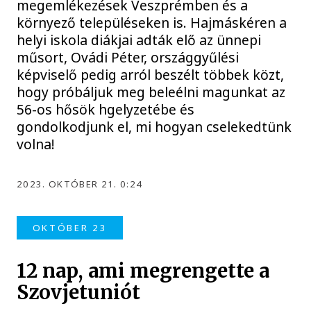
megemlékezések Veszprémben és a
környező településeken is. Hajmáskéren a
helyi iskola diákjai adták elő az ünnepi
műsort, Ovádi Péter, országgyűlési
képviselő pedig arról beszélt többek közt,
hogy próbáljuk meg beleélni magunkat az
56-os hősök hgelyzetébe és
gondolkodjunk el, mi hogyan cselekedtünk
volna!
2023. OKTÓBER 21. 0:24
OKTÓBER 23
12 nap, ami megrengette a
Szovjetuniót