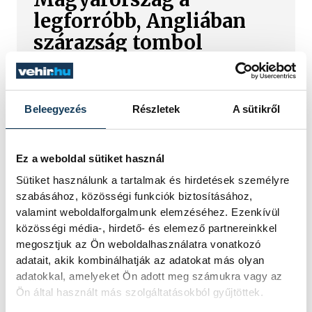
legforróbb, Angliában
szárazság tombol
Rá sem ismerünk Európára,
kontinensszerte rekordokat dönt a
hőség. Magyarország a legforróbb
Beleegyezés
Részletek
A sütikről
országok közé került, miközben az
Egyesült Királyságban olyan száraz
júliust mértek, amilyenre 155 éve nem
Ez a weboldal sütiket használ
volt példa.
Sütiket használunk a tartalmak és hirdetések személyre
szabásához, közösségi funkciók biztosításához,
valamint weboldalforgalmunk elemzéséhez. Ezenkívül
A múltban és ma is rossz
közösségi média-, hirdető- és elemező partnereinkkel
hírt hoz a dunai Ínség-
megosztjuk az Ön weboldalhasználatra vonatkozó
szikla
adatait, akik kombinálhatják az adatokat más olyan
adatokkal, amelyeket Ön adott meg számukra vagy az
Ön által használt más szolgáltatásokból gyűjtöttek.
Újra kilátszik a Dunából az aszály