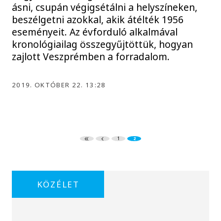
ásni, csupán végigsétálni a helyszíneken,
beszélgetni azokkal, akik átélték 1956
eseményeit. Az évforduló alkalmával
kronológiailag összegyűjtöttük, hogyan
zajlott Veszprémben a forradalom.
2019. OKTÓBER 22. 13:28
1
2
KÖZÉLET