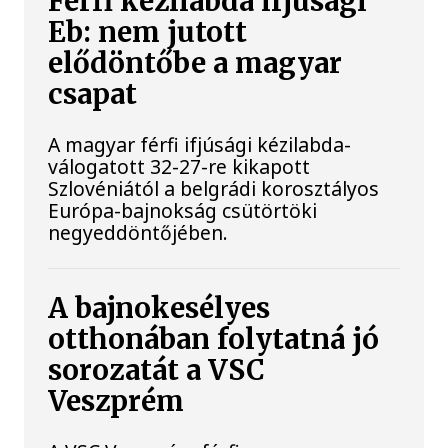
Férfi kézilabda ifjúsági
Eb: nem jutott
elődöntőbe a magyar
csapat
A magyar férfi ifjúsági kézilabda-
válogatott 32-27-re kikapott
Szlovéniától a belgrádi korosztályos
Európa-bajnokság csütörtöki
negyeddöntőjében.
A bajnokesélyes
otthonában folytatná jó
sorozatát a VSC
Veszprém