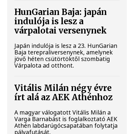
HunGarian Baja: japán
indulója is lesz a
várpalotai versenynek
Japán indulója is lesz a 23. HunGarian
Baja terepraliversenynek, amelynek
jövő héten csütörtöktől szombatig
Várpalota ad otthont.
Vitális Milán négy évre
írt alá az AEK Athénhoz
A magyar válogatott Vitális Milán a
Varga Barnabást is foglalkoztató AEK
Athén labdarúgócsapatában folytatja
pályafutását.