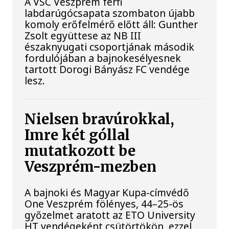
A VSC Veszprém férfi
labdarúgócsapata szombaton újabb
komoly erőfelmérő előtt áll: Gunther
Zsolt együttese az NB III
északnyugati csoportjának második
fordulójában a bajnokesélyesnek
tartott Dorogi Bányász FC vendége
lesz.
Nielsen bravúrokkal,
Imre két góllal
mutatkozott be
Veszprém-mezben
A bajnoki és Magyar Kupa-címvédő
One Veszprém fölényes, 44–25-ös
győzelmet aratott az ETO University
HT vendégeként csütörtökön, ezzel