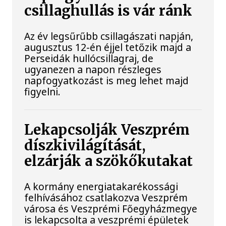
csillaghullás is vár ránk
Az év legsűrűbb csillagászati napján,
augusztus 12-én éjjel tetőzik majd a
Perseidák hullócsillagraj, de
ugyanezen a napon részleges
napfogyatkozást is meg lehet majd
figyelni.
Lekapcsolják Veszprém
díszkivilágítását,
elzárják a szökőkutakat
A kormány energiatakarékossági
felhívásához csatlakozva Veszprém
városa és Veszprémi Főegyházmegye
is lekapcsolta a veszprémi épületek