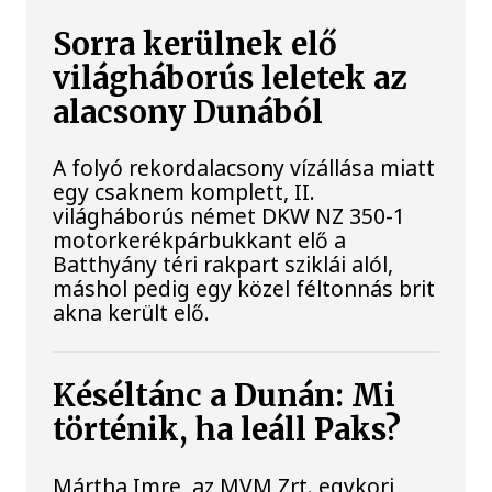
Sorra kerülnek elő
világháborús leletek az
alacsony Dunából
A folyó rekordalacsony vízállása miatt
egy csaknem komplett, II.
világháborús német DKW NZ 350-1
motorkerékpárbukkant elő a
Batthyány téri rakpart sziklái alól,
máshol pedig egy közel féltonnás brit
akna került elő.
Késéltánc a Dunán: Mi
történik, ha leáll Paks?
Mártha Imre, az MVM Zrt. egykori