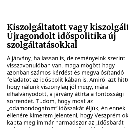
Kiszolgáltatott vagy kiszolgál
Újragondolt időspolitika új
szolgáltatásokkal
A járvány, ha lassan is, de reményeink szerint
visszavonulóban van, maga mögött hagy
azonban számos kérdést és megvalósítandó
feladatot az időspolitikában is. Amiről azt hitt
hogy nálunk viszonylag jól megy, mára
elhalványodott, a járvány átírta a fontossági
sorrendet. Tudom, hogy most az
„odamondogatom” időszakát éljük, én ennek
ellenére kimerem jelenteni, hogy Veszprém o
kapta meg immár harmadszor az „Idősbarát