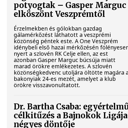
potyogtak – Gasper Marguc
elköszönt Veszprémtől
Érzelmekben és gólokban gazdag
gálamérkőzést láthatott a veszprémi
közönség péntek este. A One Veszprém
idénybeli első hazai mérkőzésén fölényese
nyert a szlovén RK Celje ellen, az est
azonban Gasper Marguc búcsúja miatt
marad örökre emlékezetes. A szlovén
közönségkedvenc utoljára öltötte magára 
bakonyiak 24-es mezét, amelyet a klub
örökre visszavonultatott.
Dr. Bartha Csaba: egyértelm
célkitűzés a Bajnokok Ligája
négyes döntője