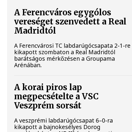
A Ferencváros egygólos
vereséget szenvedett a Real
Madridtól
A Ferencvárosi TC labdarúgócsapata 2-1-re
kikapott szombaton a Real Madridtól
barátságos mérkőzésen a Groupama
Arénában.
A korai piros lap
megpecsételte a VSC
Veszprém sorsát
A veszprémi labdarúgócsapat 6–0-ra
kikapott a bajnokesélyes Dorog