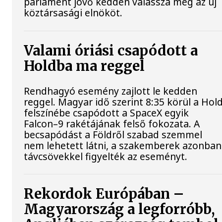
parlament jövő kedden válassza meg az új
köztársasági elnököt.
Valami óriási csapódott a
Holdba ma reggel
Rendhagyó esemény zajlott le kedden
reggel. Magyar idő szerint 8:35 körül a Hol
felszínébe csapódott a SpaceX egyik
Falcon–9 rakétájának felső fokozata. A
becsapódást a Földről szabad szemmel
nem lehetett látni, a szakemberek azonban
távcsövekkel figyelték az eseményt.
Rekordok Európában –
Magyarország a legforróbb,