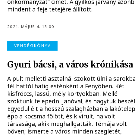
önkormányzat” címet. A gyilkos járvány azon
mindent a feje tetejére állított.
2021. MÁJUS 4. 13:00
VENDÉGKÖNYV
Gyuri bácsi, a város krónikása
A pult melletti asztalnál szokott ülni a sarokb
fél hattól hatig esténként a Fenyőben. Két
kisfröccs, lassú, mély kortyokban. Mellé
szoktunk telepedni Janóval, és hagytuk beszél
Egyedül élt a hosszú szalagházban a lakótele
épp a kocsma fölött, és kivirult, ha volt
társasága, akik meghallgatták. Témája volt
bőven; ismerte a város minden szegletét,