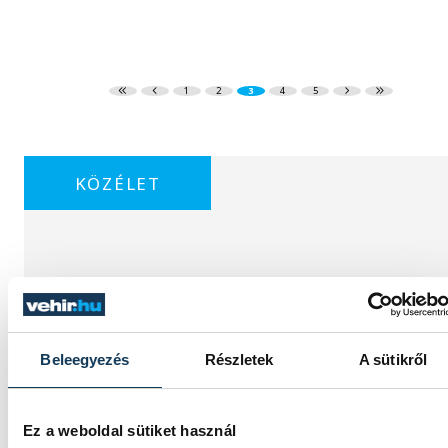
1
2
3
4
5
KÖZÉLET
Baka Andrást jelöli
államfőnek a Tisza
parlamenti frakciója
Beleegyezés
Részletek
A sütikről
Baka Andrást, a Legfelsőbb Bíróság
korábbi elnökét jelöli köztársasági
Ez a weboldal sütiket használ