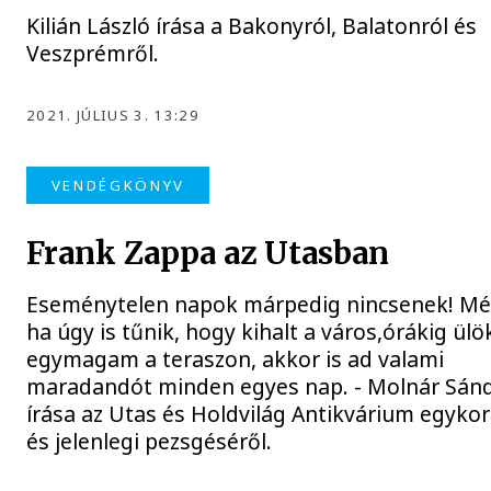
Kilián László írása a Bakonyról, Balatonról és
Veszprémről.
2021. JÚLIUS 3. 13:29
VENDÉGKÖNYV
Frank Zappa az Utasban
Eseménytelen napok márpedig nincsenek! M
ha úgy is tűnik, hogy kihalt a város,órákig ülö
egymagam a teraszon, akkor is ad valami
maradandót minden egyes nap. - Molnár Sán
írása az Utas és Holdvilág Antikvárium egykori
és jelenlegi pezsgéséről.