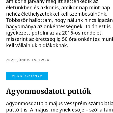
amikor a járvány még itt settenkedik az
életünkben és akkor is, amikor nap mint nap
nehéz élethelyzetekkel kell szembesülnünk.
Többször hallottam, hogy nálunk nincs igazán
hagyománya az önkéntességnek. Talán ezt is
igyekezett pótolni az az 2016-os rendelet,
miszerint az érettségiig 50 óra önkéntes mun
kell vállalniuk a diákoknak.
2021. JÚNIUS 15. 12:24
VENDÉGKÖNYV
Agyonmosdatott puttók
Agyonmosdatta a május Veszprém számolatl
puttóit is. A május, melynek esője – szól a fám