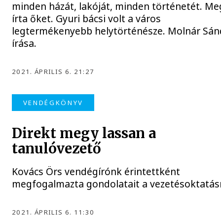
minden házát, lakóját, minden történetét. Meg
írta őket. Gyuri bácsi volt a város
legtermékenyebb helytörténésze. Molnár Sán
írása.
2021. ÁPRILIS 6. 21:27
VENDÉGKÖNYV
Direkt megy lassan a
tanulóvezető
Kovács Örs vendégírónk érintettként
megfogalmazta gondolatait a vezetésoktatásr
2021. ÁPRILIS 6. 11:30