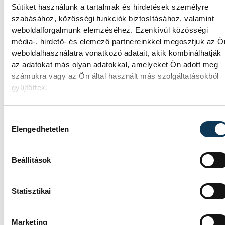
elnöknek a Tisza párt parlamenti frakciója.
Sütiket használunk a tartalmak és hirdetések személyre
szabásához, közösségi funkciók biztosításához, valamint
weboldalforgalmunk elemzéséhez. Ezenkívül közösségi
Egy furcsa halkonzerv lett a
média-, hirdető- és elemező partnereinkkel megosztjuk az Ö
Év Strandétele - mutatjuk!
weboldalhasználatra vonatkozó adatait, akik kombinálhatják
az adatokat más olyan adatokkal, amelyeket Ön adott meg
számukra vagy az Ön által használt más szolgáltatásokból
A Balatoni Kör idén tizenkettedik
gyűjtöttek.
alkalommal hirdette meg az év strandétele
versenyt, amelyre minden eddiginél több,
22 vendéglátóhely 44 étellel indult. Egy
Hozzájárulás kiválasztása
fonyódi hely nyert...
Elengedhetetlen
Beállítások
Meglepték az elemzőket a
júliusi inflációs adatok
Statisztikai
Hatalmas meglepetésként értékelték az
elemzők a júliusi, 1,2 százalékos inflációs
Marketing