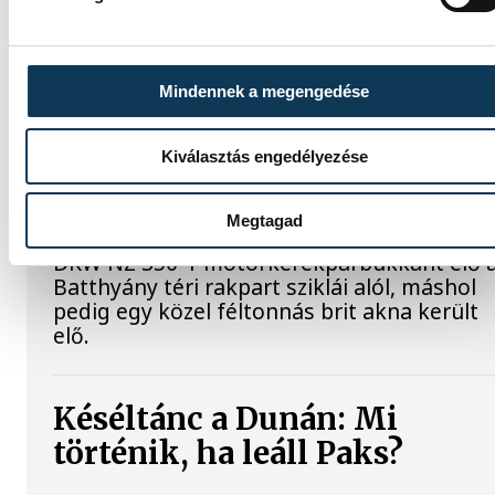
adatot.
Sorra kerülnek elő
Mindennek a megengedése
világháborús leletek az
alacsony Dunából
Kiválasztás engedélyezése
A folyó rekordalacsony vízállása miatt egy
Megtagad
csaknem komplett, II. világháborús német
DKW NZ 350-1 motorkerékpárbukkant elő 
Batthyány téri rakpart sziklái alól, máshol
pedig egy közel féltonnás brit akna került
elő.
Késéltánc a Dunán: Mi
történik, ha leáll Paks?