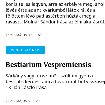
kör is teljes legyen, arra az erkélyre meg, ahol
lövés érte az antikváriumból látok rá, és a
fölöttem lévő padlástérben húzták meg a
ravaszt. Molnár Sándor írása az élni akarásról
2021. MÁJUS 25. 4:01
VENDÉGKÖNYV
Bestiarium Vespremiensis
Sárkány vagy oroszlán? – szólt imigyen a
bestiális kérdés, ami a távoli múltból visszasej
- Kilián László írása.
2021. MÁJUS 9. 8:27