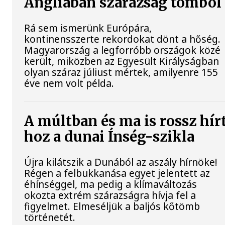
Angliában szárazság tombol
Rá sem ismerünk Európára,
kontinensszerte rekordokat dönt a hőség.
Magyarország a legforróbb országok közé
került, miközben az Egyesült Királyságban
olyan száraz júliust mértek, amilyenre 155
éve nem volt példa.
A múltban és ma is rossz hír
hoz a dunai Ínség-szikla
Újra kilátszik a Dunából az aszály hírnöke!
Régen a felbukkanása egyet jelentett az
éhínséggel, ma pedig a klímaváltozás
okozta extrém szárazságra hívja fel a
figyelmet. Elmeséljük a baljós kőtömb
történetét.