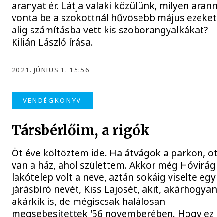
aranyat ér. Látja valaki közülünk, milyen aran
vonta be a szokottnál hűvösebb május ezeket
alig számításba vett kis szoborangyalkákat?
Kilián László írása.
2021. JÚNIUS 1. 15:56
VENDÉGKÖNYV
Társbérlőim, a rigók
Öt éve költöztem ide. Ha átvágok a parkon, ot
van a ház, ahol születtem. Akkor még Hóvirág
lakótelep volt a neve, aztán sokáig viselte egy
járásbíró nevét, Kiss Lajosét, akit, akárhogyan 
akárkik is, de mégiscsak halálosan
megsebesítettek '56 novemberében. Hogy ez 