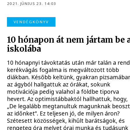
2021. JÚNIUS 23. 14:03
VENDÉGKÖNYV
10 hónapon át nem jártam be 
iskolába
10 hónapnyi távoktatás után már talán a ren
kerékvágás fogalma is megváltozott több
diákban. Később keltünk, gyakran pizsamába
az ágyból hallgattuk az órákat, sokunk
motivációja pedig valahol a földbe tiporva
hevert. Az optimistábbaktól hallhattuk, hogy,
„De legalább megtanultuk magunknak beoszt
az időnket”. Ez teljesen jó, de milyen áron?
Szétesett közösségek, kihűlt barátságok, és
rengeteg óra melyet órai munka és tudásunk