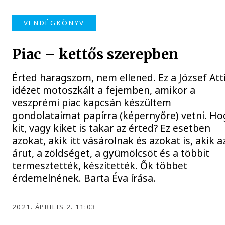
VENDÉGKÖNYV
Piac – kettős szerepben
Érted haragszom, nem ellened. Ez a József Atti
idézet motoszkált a fejemben, amikor a
veszprémi piac kapcsán készültem
gondolataimat papírra (képernyőre) vetni. Ho
kit, vagy kiket is takar az érted? Ez esetben
azokat, akik itt vásárolnak és azokat is, akik a
árut, a zöldséget, a gyümölcsöt és a többit
termesztették, készítették. Ők többet
érdemelnének. Barta Éva írása.
2021. ÁPRILIS 2. 11:03