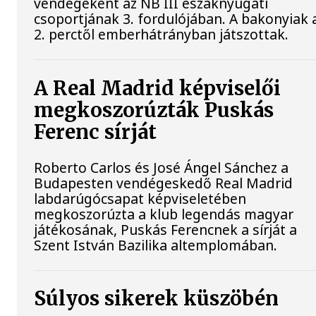
vendégeként az NB III északnyugati
csoportjának 3. fordulójában. A bakonyiak 
2. perctől emberhátrányban játszottak.
A Real Madrid képviselői
megkoszorúzták Puskás
Ferenc sírját
Roberto Carlos és José Ángel Sánchez a
Budapesten vendégeskedő Real Madrid
labdarúgócsapat képviseletében
megkoszorúzta a klub legendás magyar
játékosának, Puskás Ferencnek a sírját a
Szent István Bazilika altemplomában.
Súlyos sikerek küszöbén