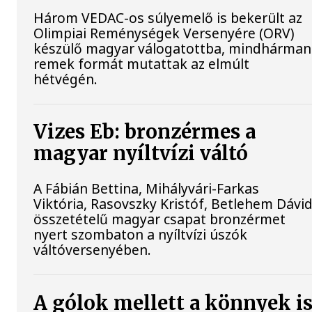
Három VEDAC-os súlyemelő is bekerült az
Olimpiai Reménységek Versenyére (ORV)
készülő magyar válogatottba, mindhárman
remek formát mutattak az elmúlt
hétvégén.
Vizes Eb: bronzérmes a
magyar nyíltvízi váltó
A Fábián Bettina, Mihályvári-Farkas
Viktória, Rasovszky Kristóf, Betlehem Dávi
összetételű magyar csapat bronzérmet
nyert szombaton a nyíltvízi úszók
váltóversenyében.
A gólok mellett a könnyek i